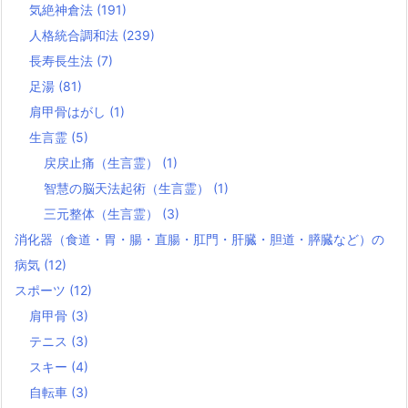
気絶神倉法
(191)
人格統合調和法
(239)
長寿長生法
(7)
足湯
(81)
肩甲骨はがし
(1)
生言霊
(5)
戻戻止痛（生言霊）
(1)
智慧の脳天法起術（生言霊）
(1)
三元整体（生言霊）
(3)
消化器（食道・胃・腸・直腸・肛門・肝臓・胆道・膵臓など）の
病気
(12)
スポーツ
(12)
肩甲骨
(3)
テニス
(3)
スキー
(4)
自転車
(3)