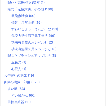
階ひと高級(恒久)講座
(1)
階む「元極気功」その他
(166)
臥龍点睛功
(69)
伝音 戻戻止痛
(16)
すわいしょう・そわか む
(19)
免疫力活性適正化手当法
(46)
功法有無屋久用レベルむ
(2)
功法有無屋久用レベルひと
(3)
階ふたブラッシュアップ功法
(5)
五色光
(1)
心眼光
(1)
お年寄りの病気
(19)
身体の病気・部位
(670)
すい臓
(63)
すい臓がん
(60)
男性生殖器
(11)