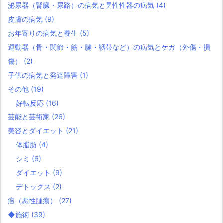
泌尿器（腎臓・尿路）の病気と男性性器の病気
(4)
皮膚の病気
(9)
お年寄りの病気と養生
(5)
運動器（骨・関節・筋・腱・靱帯など）の病気とケガ（外傷・損
傷）
(2)
子供の病気と発達障害
(1)
その他
(19)
好転反応
(16)
芸能と芸術家
(26)
美容とダイエット
(21)
体脂肪
(4)
シミ
(6)
ダイエット
(9)
デトックス
(2)
癌（悪性腫瘍）
(27)
◆施術
(39)