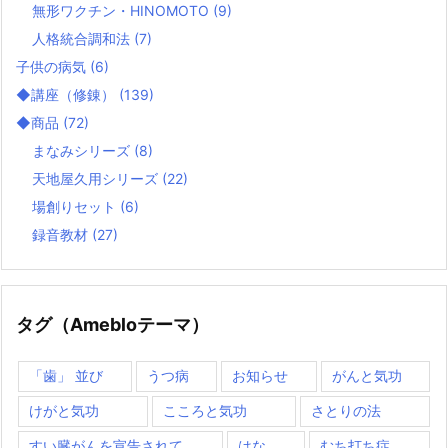
無形ワクチン・HINOMOTO
(9)
人格統合調和法
(7)
子供の病気
(6)
◆講座（修錬）
(139)
◆商品
(72)
まなみシリーズ
(8)
天地屋久用シリーズ
(22)
場創りセット
(6)
録音教材
(27)
タグ（Amebloテーマ）
「歯」 並び
うつ病
お知らせ
がんと気功
けがと気功
こころと気功
さとりの法
すい臓がんを宣告されて
はな
むち打ち症