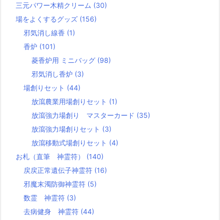
三元パワー木精クリーム
(30)
場をよくするグッズ
(156)
邪気消し線香
(1)
香炉
(101)
菱香炉用 ミニバッグ
(98)
邪気消し香炉
(3)
場創りセット
(44)
放瀉農業用場創りセット
(1)
放瀉強力場創り マスターカード
(35)
放瀉強力場創りセット
(3)
放瀉移動式場創りセット
(4)
お札（直筆 神霊符）
(140)
戻戻正常遺伝子神霊符
(16)
邪魔末濁防御神霊符
(5)
数霊 神霊符
(3)
去病健身 神霊符
(44)