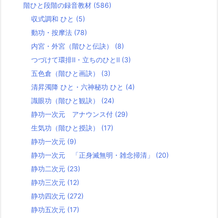
階ひと段階の録音教材
(586)
収式調和 ひと
(5)
動功・按摩法
(78)
内宮・外宮（階ひと伝訣）
(8)
つづけて環排Ⅱ・立ちのひとⅡ
(3)
五色倉（階ひと画訣）
(3)
清昇濁降 ひと・六神秘功 ひと
(4)
識眼功（階ひと観訣）
(24)
静功一次元 アナウンス付
(29)
生気功（階ひと授訣）
(17)
静功一次元
(9)
静功一次元 「正身滅無明・雑念掃清」
(20)
静功二次元
(23)
静功三次元
(12)
静功四次元
(272)
静功五次元
(17)