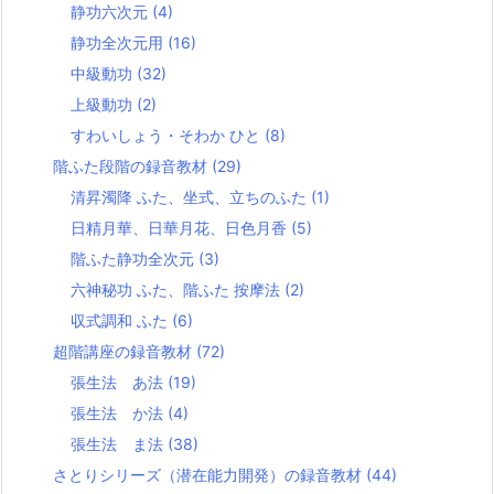
静功六次元
(4)
静功全次元用
(16)
中級動功
(32)
上級動功
(2)
すわいしょう・そわか ひと
(8)
階ふた段階の録音教材
(29)
清昇濁降 ふた、坐式、立ちのふた
(1)
日精月華、日華月花、日色月香
(5)
階ふた静功全次元
(3)
六神秘功 ふた、階ふた 按摩法
(2)
収式調和 ふた
(6)
超階講座の録音教材
(72)
張生法 あ法
(19)
張生法 か法
(4)
張生法 ま法
(38)
さとりシリーズ（潜在能力開発）の録音教材
(44)