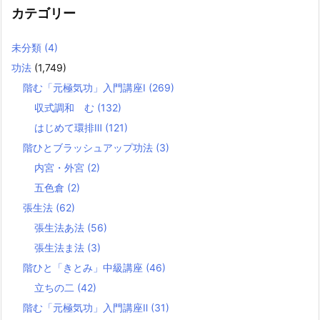
カテゴリー
未分類
(4)
功法
(1,749)
階む「元極気功」入門講座Ⅰ
(269)
収式調和 む
(132)
はじめて環排Ⅲ
(121)
階ひとブラッシュアップ功法
(3)
内宮・外宮
(2)
五色倉
(2)
張生法
(62)
張生法あ法
(56)
張生法ま法
(3)
階ひと「きとみ」中級講座
(46)
立ちの二
(42)
階む「元極気功」入門講座Ⅱ
(31)