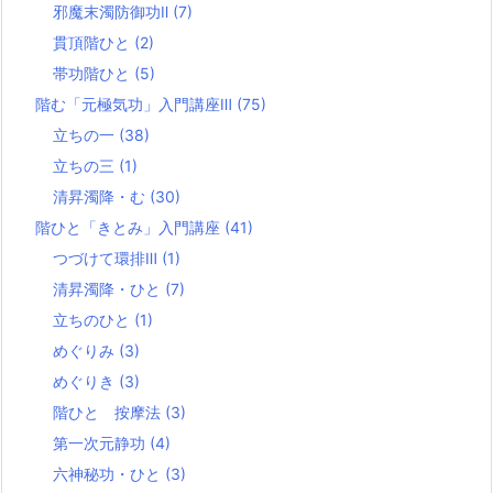
邪魔末濁防御功Ⅱ
(7)
貫頂階ひと
(2)
帯功階ひと
(5)
階む「元極気功」入門講座Ⅲ
(75)
立ちの一
(38)
立ちの三
(1)
清昇濁降・む
(30)
階ひと「きとみ」入門講座
(41)
つづけて環排Ⅲ
(1)
清昇濁降・ひと
(7)
立ちのひと
(1)
めぐりみ
(3)
めぐりき
(3)
階ひと 按摩法
(3)
第一次元静功
(4)
六神秘功・ひと
(3)