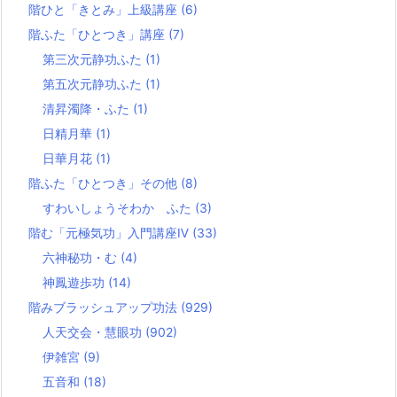
階ひと「きとみ」上級講座
(6)
階ふた「ひとつき」講座
(7)
第三次元静功ふた
(1)
第五次元静功ふた
(1)
清昇濁降・ふた
(1)
日精月華
(1)
日華月花
(1)
階ふた「ひとつき」その他
(8)
すわいしょうそわか ふた
(3)
階む「元極気功」入門講座Ⅳ
(33)
六神秘功・む
(4)
神鳳遊歩功
(14)
階みブラッシュアップ功法
(929)
人天交会・慧眼功
(902)
伊雑宮
(9)
五音和
(18)