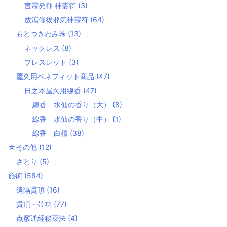
言霊発揮 神霊符
(3)
放瀉修祓邪気神霊符
(64)
もとつきわみ珠
(13)
ネックレス
(8)
ブレスレット
(3)
屋久用ベネフィット商品
(47)
日之本屋久用線香
(47)
線香 水仙の香り（大）
(8)
線香 水仙の香り（中）
(1)
線香 白檀
(38)
☆その他
(12)
さとり
(5)
施術
(584)
遠隔貫頂
(16)
貫頂・帯功
(77)
点竅通経秘薬法
(4)