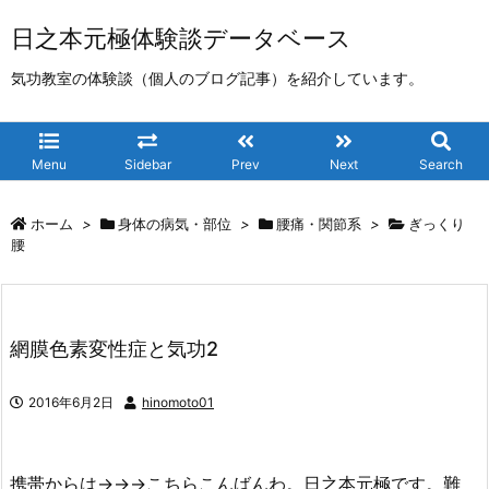
日之本元極体験談データベース
気功教室の体験談（個人のブログ記事）を紹介しています。
Menu
Sidebar
Prev
Next
Search
ホーム
>
身体の病気・部位
>
腰痛・関節系
>
ぎっくり
腰
網膜色素変性症と気功2
2016年6月2日
hinomoto01
携帯からは→→→こちらこんばんわ。日之本元極です。難