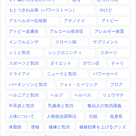
もとつきわみ珠（パワーストーン）
やけど
アスペルガー症候群
アデノイド
アトピー
アトピー皮膚炎
アルコール依存症
アレルギー体質
インフルエンザ
クローン病
サプリメント
シミと気功
シンクロニシティ
スポーツ
スポーツと気功
ダイエット
ダウン症
チャリ
ドライアイ
ニュースと気功
パワーカード
パーキンソンと気功
フォト・ヒーリング
ブログ
ヘルニアと気功
ヘルプ
ヘルペス
リュウマチ
中耳炎と気功
乳腺炎と気功
亀仙人の気功講義
人体について
人格統合調和法
伝統
低身長
体脂肪
便秘
修練と気功
修錬効果を上げるグッズ