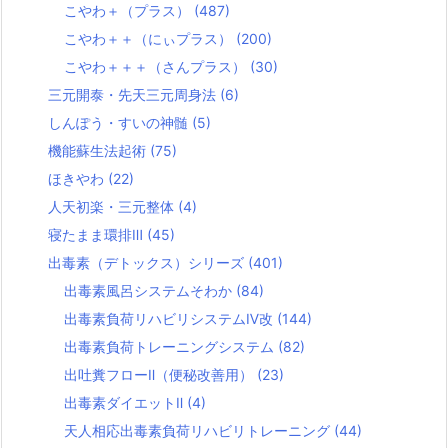
こやわ＋（プラス）
(487)
こやわ＋＋（にぃプラス）
(200)
こやわ＋＋＋（さんプラス）
(30)
三元開泰・先天三元周身法
(6)
しんぽう・すいの神髄
(5)
機能蘇生法起術
(75)
ほきやわ
(22)
人天初楽・三元整体
(4)
寝たまま環排Ⅲ
(45)
出毒素（デトックス）シリーズ
(401)
出毒素風呂システムそわか
(84)
出毒素負荷リハビリシステムⅣ改
(144)
出毒素負荷トレーニングシステム
(82)
出吐糞フローⅡ（便秘改善用）
(23)
出毒素ダイエットⅡ
(4)
天人相応出毒素負荷リハビリトレーニング
(44)