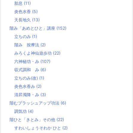
胎息
(11)
炎色水香
(5)
天長地久
(13)
階み「あめとひと」講座
(152)
立ちのみ
(1)
階み 按摩法
(2)
みろくよ神仙遊歩功
(22)
六神秘功・み
(107)
収式調和 み
(6)
立ちのみ(改)
(1)
炎色水香み
(2)
清昇濁降・み
(3)
階むブラッシュアップ功法
(6)
調気功
(4)
階ひと「きとみ」その他
(22)
すわいしょうそわか ひと
(2)