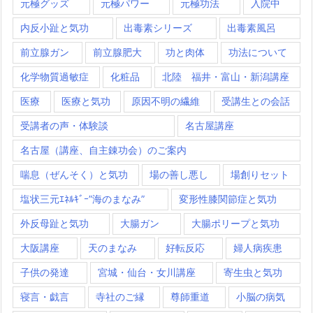
元極グッズ
元極パワー
元極功法
入院中
内反小趾と気功
出毒素シリーズ
出毒素風呂
前立腺ガン
前立腺肥大
功と肉体
功法について
化学物質過敏症
化粧品
北陸 福井・富山・新潟講座
医療
医療と気功
原因不明の繊維
受講生との会話
受講者の声・体験談
名古屋講座
名古屋（講座、自主錬功会）のご案内
喘息（ぜんそく）と気功
場の善し悪し
場創りセット
塩状三元ｴﾈﾙｷﾞｰ”海のまなみ”
変形性膝関節症と気功
外反母趾と気功
大腸ガン
大腸ポリープと気功
大阪講座
天のまなみ
好転反応
婦人病疾患
子供の発達
宮城・仙台・女川講座
寄生虫と気功
寝言・戯言
寺社のご縁
尊師重道
小脳の病気