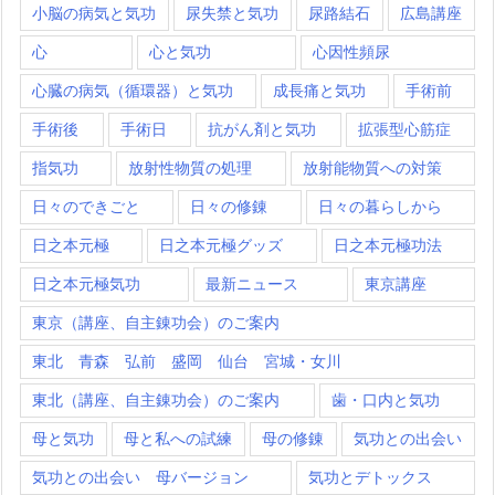
小脳の病気と気功
尿失禁と気功
尿路結石
広島講座
心
心と気功
心因性頻尿
心臓の病気（循環器）と気功
成長痛と気功
手術前
手術後
手術日
抗がん剤と気功
拡張型心筋症
指気功
放射性物質の処理
放射能物質への対策
日々のできごと
日々の修錬
日々の暮らしから
日之本元極
日之本元極グッズ
日之本元極功法
日之本元極気功
最新ニュース
東京講座
東京（講座、自主錬功会）のご案内
東北 青森 弘前 盛岡 仙台 宮城・女川
東北（講座、自主錬功会）のご案内
歯・口内と気功
母と気功
母と私への試練
母の修錬
気功との出会い
気功との出会い 母バージョン
気功とデトックス