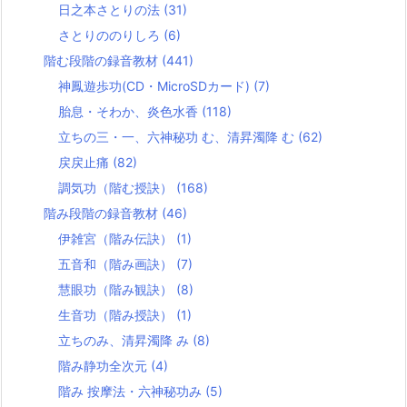
日之本さとりの法
(31)
さとりののりしろ
(6)
階む段階の録音教材
(441)
神鳳遊歩功(CD・MicroSDカード)
(7)
胎息・そわか、炎色水香
(118)
立ちの三・一、六神秘功 む、清昇濁降 む
(62)
戻戻止痛
(82)
調気功（階む授訣）
(168)
階み段階の録音教材
(46)
伊雑宮（階み伝訣）
(1)
五音和（階み画訣）
(7)
慧眼功（階み観訣）
(8)
生音功（階み授訣）
(1)
立ちのみ、清昇濁降 み
(8)
階み静功全次元
(4)
階み 按摩法・六神秘功み
(5)