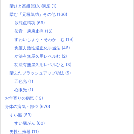
階ひと高級(恒久)講座
(1)
階む「元極気功」その他
(166)
臥龍点睛功
(69)
伝音 戻戻止痛
(16)
すわいしょう・そわか む
(19)
免疫力活性適正化手当法
(46)
功法有無屋久用レベルむ
(2)
功法有無屋久用レベルひと
(3)
階ふたブラッシュアップ功法
(5)
五色光
(1)
心眼光
(1)
お年寄りの病気
(19)
身体の病気・部位
(670)
すい臓
(63)
すい臓がん
(60)
男性生殖器
(11)