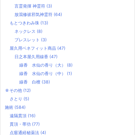
言霊発揮 神霊符
(3)
放瀉修祓邪気神霊符
(64)
もとつきわみ珠
(13)
ネックレス
(8)
ブレスレット
(3)
屋久用ベネフィット商品
(47)
日之本屋久用線香
(47)
線香 水仙の香り（大）
(8)
線香 水仙の香り（中）
(1)
線香 白檀
(38)
☆その他
(12)
さとり
(5)
施術
(584)
遠隔貫頂
(16)
貫頂・帯功
(77)
点竅通経秘薬法
(4)