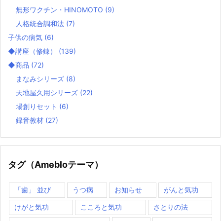
無形ワクチン・HINOMOTO
(9)
人格統合調和法
(7)
子供の病気
(6)
◆講座（修錬）
(139)
◆商品
(72)
まなみシリーズ
(8)
天地屋久用シリーズ
(22)
場創りセット
(6)
録音教材
(27)
タグ（Amebloテーマ）
「歯」 並び
うつ病
お知らせ
がんと気功
けがと気功
こころと気功
さとりの法