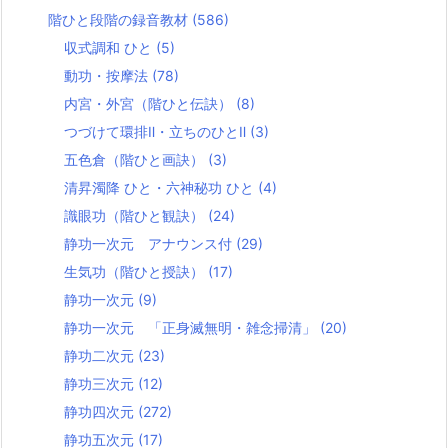
階ひと段階の録音教材
(586)
収式調和 ひと
(5)
動功・按摩法
(78)
内宮・外宮（階ひと伝訣）
(8)
つづけて環排Ⅱ・立ちのひとⅡ
(3)
五色倉（階ひと画訣）
(3)
清昇濁降 ひと・六神秘功 ひと
(4)
識眼功（階ひと観訣）
(24)
静功一次元 アナウンス付
(29)
生気功（階ひと授訣）
(17)
静功一次元
(9)
静功一次元 「正身滅無明・雑念掃清」
(20)
静功二次元
(23)
静功三次元
(12)
静功四次元
(272)
静功五次元
(17)