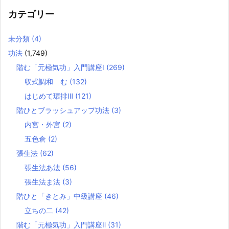
カテゴリー
未分類
(4)
功法
(1,749)
階む「元極気功」入門講座Ⅰ
(269)
収式調和 む
(132)
はじめて環排Ⅲ
(121)
階ひとブラッシュアップ功法
(3)
内宮・外宮
(2)
五色倉
(2)
張生法
(62)
張生法あ法
(56)
張生法ま法
(3)
階ひと「きとみ」中級講座
(46)
立ちの二
(42)
階む「元極気功」入門講座Ⅱ
(31)