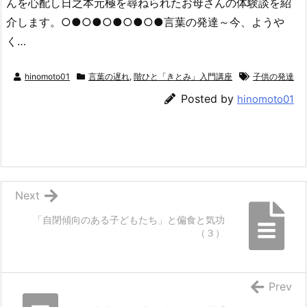
んを心配し日之本元極を尋ねられたお母さんの体験談を紹
介します。○●○●○●○●○●言葉の発達～今、ようや
く…
hinomoto01
言葉の遅れ
,
階ひと「きとみ」入門講座
子供の発達
Posted by
hinomoto01
Next
「自閉傾向のある子どもたち」と偏食と気功
（３）
Prev