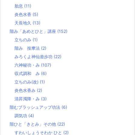
胎息
(11)
炎色水香
(5)
天長地久
(13)
階み「あめとひと」講座
(152)
立ちのみ
(1)
階み 按摩法
(2)
みろくよ神仙遊歩功
(22)
六神秘功・み
(107)
収式調和 み
(6)
立ちのみ(改)
(1)
炎色水香み
(2)
清昇濁降・み
(3)
階むブラッシュアップ功法
(6)
調気功
(4)
階ひと「きとみ」その他
(22)
すわいしょうそわか ひと
(2)