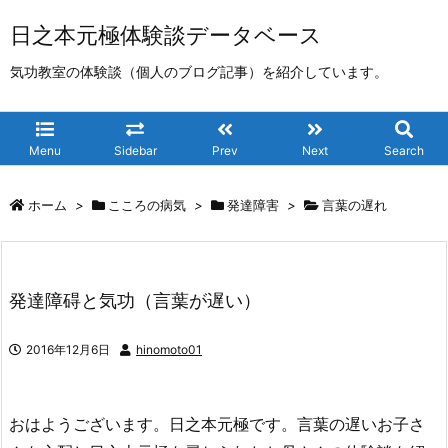
日之本元極体験談データベース
気功教室の体験談（個人のブログ記事）を紹介しています。
Menu
Sidebar
Prev
Next
Search
ホーム
>
こころの病気
>
発達障害
>
言葉の遅れ
発達障碍と気功（言葉が遅い）
2016年12月6日
hinomoto01
おはようございます。日之本元極です。言葉の遅いお子さ