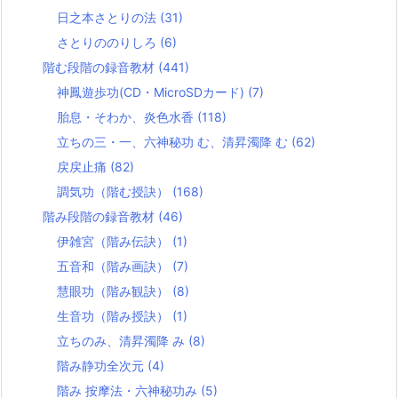
日之本さとりの法
(31)
さとりののりしろ
(6)
階む段階の録音教材
(441)
神鳳遊歩功(CD・MicroSDカード)
(7)
胎息・そわか、炎色水香
(118)
立ちの三・一、六神秘功 む、清昇濁降 む
(62)
戻戻止痛
(82)
調気功（階む授訣）
(168)
階み段階の録音教材
(46)
伊雑宮（階み伝訣）
(1)
五音和（階み画訣）
(7)
慧眼功（階み観訣）
(8)
生音功（階み授訣）
(1)
立ちのみ、清昇濁降 み
(8)
階み静功全次元
(4)
階み 按摩法・六神秘功み
(5)