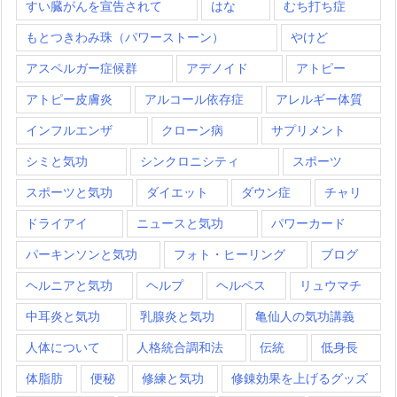
すい臓がんを宣告されて
はな
むち打ち症
もとつきわみ珠（パワーストーン）
やけど
アスペルガー症候群
アデノイド
アトピー
アトピー皮膚炎
アルコール依存症
アレルギー体質
インフルエンザ
クローン病
サプリメント
シミと気功
シンクロニシティ
スポーツ
スポーツと気功
ダイエット
ダウン症
チャリ
ドライアイ
ニュースと気功
パワーカード
パーキンソンと気功
フォト・ヒーリング
ブログ
ヘルニアと気功
ヘルプ
ヘルペス
リュウマチ
中耳炎と気功
乳腺炎と気功
亀仙人の気功講義
人体について
人格統合調和法
伝統
低身長
体脂肪
便秘
修練と気功
修錬効果を上げるグッズ