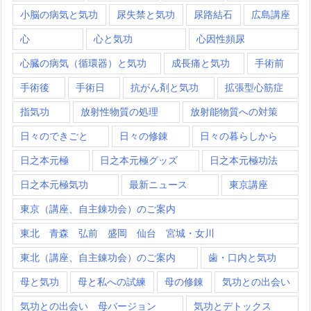
小脳の病気と気功
尿失禁と気功
尿路結石
広島講座
心
心と気功
心因性頻尿
心臓の病気（循環器）と気功
成長痛と気功
手術前
手術後
手術日
抗がん剤と気功
拡張型心筋症
指気功
放射性物質の処理
放射能物質への対策
日々のできごと
日々の修錬
日々の暮らしから
日之本元極
日之本元極グッズ
日之本元極功法
日之本元極気功
最新ニュース
東京講座
東京（講座、自主錬功会）のご案内
東北 青森 弘前 盛岡 仙台 宮城・女川
東北（講座、自主錬功会）のご案内
歯・口内と気功
母と気功
母と私への試練
母の修錬
気功との出会い
気功との出会い 母バージョン
気功とデトックス