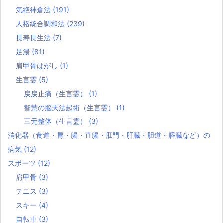
気絶神倉法
(191)
人格統合調和法
(239)
長寿長生法
(7)
足湯
(81)
肩甲骨はがし
(1)
生言霊
(5)
戻戻止痛（生言霊）
(1)
智慧の脳天法起術（生言霊）
(1)
三元整体（生言霊）
(3)
消化器（食道・胃・腸・直腸・肛門・肝臓・胆道・膵臓など）の
病気
(12)
スポーツ
(12)
肩甲骨
(3)
テニス
(3)
スキー
(4)
自転車
(3)