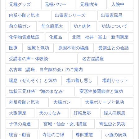
元極グッズ
元極パワー
元極功法
入院中
内反小趾と気功
出毒素シリーズ
出毒素風呂
前立腺ガン
前立腺肥大
功と肉体
功法について
化学物質過敏症
化粧品
北陸 福井・富山・新潟講座
医療
医療と気功
原因不明の繊維
受講生との会話
受講者の声・体験談
名古屋講座
名古屋（講座、自主錬功会）のご案内
喘息（ぜんそく）と気功
場の善し悪し
場創りセット
塩状三元ｴﾈﾙｷﾞｰ”海のまなみ”
変形性膝関節症と気功
外反母趾と気功
大腸ガン
大腸ポリープと気功
大阪講座
天のまなみ
好転反応
婦人病疾患
子供の発達
宮城・仙台・女川講座
寄生虫と気功
寝言・戯言
寺社のご縁
尊師重道
小脳の病気