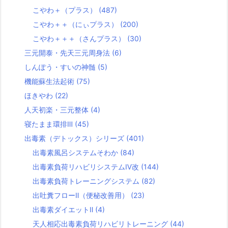
こやわ＋（プラス）
(487)
こやわ＋＋（にぃプラス）
(200)
こやわ＋＋＋（さんプラス）
(30)
三元開泰・先天三元周身法
(6)
しんぽう・すいの神髄
(5)
機能蘇生法起術
(75)
ほきやわ
(22)
人天初楽・三元整体
(4)
寝たまま環排Ⅲ
(45)
出毒素（デトックス）シリーズ
(401)
出毒素風呂システムそわか
(84)
出毒素負荷リハビリシステムⅣ改
(144)
出毒素負荷トレーニングシステム
(82)
出吐糞フローⅡ（便秘改善用）
(23)
出毒素ダイエットⅡ
(4)
天人相応出毒素負荷リハビリトレーニング
(44)