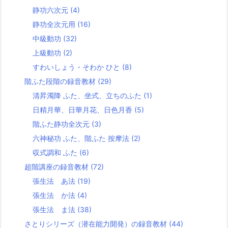
静功六次元
(4)
静功全次元用
(16)
中級動功
(32)
上級動功
(2)
すわいしょう・そわか ひと
(8)
階ふた段階の録音教材
(29)
清昇濁降 ふた、坐式、立ちのふた
(1)
日精月華、日華月花、日色月香
(5)
階ふた静功全次元
(3)
六神秘功 ふた、階ふた 按摩法
(2)
収式調和 ふた
(6)
超階講座の録音教材
(72)
張生法 あ法
(19)
張生法 か法
(4)
張生法 ま法
(38)
さとりシリーズ（潜在能力開発）の録音教材
(44)