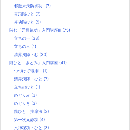
邪魔末濁防御功Ⅱ
(7)
貫頂階ひと
(2)
帯功階ひと
(5)
階む「元極気功」入門講座Ⅲ
(75)
立ちの一
(38)
立ちの三
(1)
清昇濁降・む
(30)
階ひと「きとみ」入門講座
(41)
つづけて環排Ⅲ
(1)
清昇濁降・ひと
(7)
立ちのひと
(1)
めぐりみ
(3)
めぐりき
(3)
階ひと 按摩法
(3)
第一次元静功
(4)
六神秘功・ひと
(3)