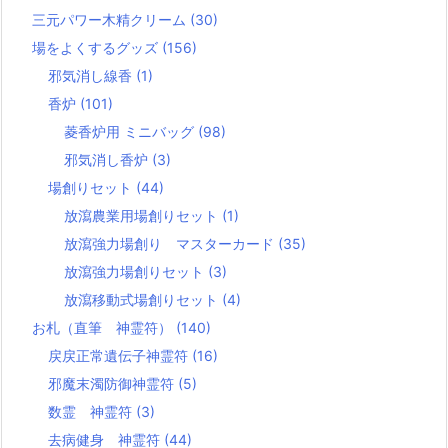
三元パワー木精クリーム
(30)
場をよくするグッズ
(156)
邪気消し線香
(1)
香炉
(101)
菱香炉用 ミニバッグ
(98)
邪気消し香炉
(3)
場創りセット
(44)
放瀉農業用場創りセット
(1)
放瀉強力場創り マスターカード
(35)
放瀉強力場創りセット
(3)
放瀉移動式場創りセット
(4)
お札（直筆 神霊符）
(140)
戻戻正常遺伝子神霊符
(16)
邪魔末濁防御神霊符
(5)
数霊 神霊符
(3)
去病健身 神霊符
(44)