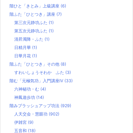
階ひと「きとみ」上級講座
(6)
階ふた「ひとつき」講座
(7)
第三次元静功ふた
(1)
第五次元静功ふた
(1)
清昇濁降・ふた
(1)
日精月華
(1)
日華月花
(1)
階ふた「ひとつき」その他
(8)
すわいしょうそわか ふた
(3)
階む「元極気功」入門講座Ⅳ
(33)
六神秘功・む
(4)
神鳳遊歩功
(14)
階みブラッシュアップ功法
(929)
人天交会・慧眼功
(902)
伊雑宮
(9)
五音和
(18)