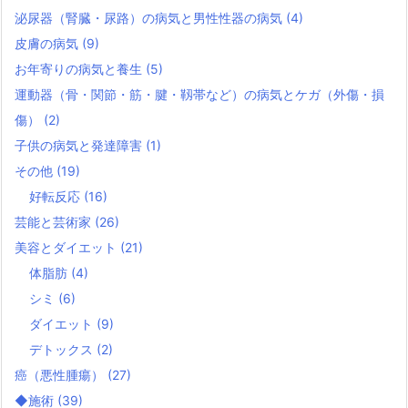
泌尿器（腎臓・尿路）の病気と男性性器の病気
(4)
皮膚の病気
(9)
お年寄りの病気と養生
(5)
運動器（骨・関節・筋・腱・靱帯など）の病気とケガ（外傷・損
傷）
(2)
子供の病気と発達障害
(1)
その他
(19)
好転反応
(16)
芸能と芸術家
(26)
美容とダイエット
(21)
体脂肪
(4)
シミ
(6)
ダイエット
(9)
デトックス
(2)
癌（悪性腫瘍）
(27)
◆施術
(39)