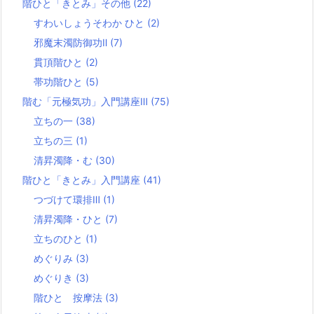
階ひと「きとみ」その他
(22)
すわいしょうそわか ひと
(2)
邪魔末濁防御功Ⅱ
(7)
貫頂階ひと
(2)
帯功階ひと
(5)
階む「元極気功」入門講座Ⅲ
(75)
立ちの一
(38)
立ちの三
(1)
清昇濁降・む
(30)
階ひと「きとみ」入門講座
(41)
つづけて環排Ⅲ
(1)
清昇濁降・ひと
(7)
立ちのひと
(1)
めぐりみ
(3)
めぐりき
(3)
階ひと 按摩法
(3)