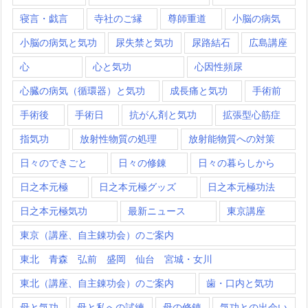
寝言・戯言
寺社のご縁
尊師重道
小脳の病気
小脳の病気と気功
尿失禁と気功
尿路結石
広島講座
心
心と気功
心因性頻尿
心臓の病気（循環器）と気功
成長痛と気功
手術前
手術後
手術日
抗がん剤と気功
拡張型心筋症
指気功
放射性物質の処理
放射能物質への対策
日々のできごと
日々の修錬
日々の暮らしから
日之本元極
日之本元極グッズ
日之本元極功法
日之本元極気功
最新ニュース
東京講座
東京（講座、自主錬功会）のご案内
東北 青森 弘前 盛岡 仙台 宮城・女川
東北（講座、自主錬功会）のご案内
歯・口内と気功
母と気功
母と私への試練
母の修錬
気功との出会い