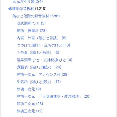
三元お守り袋
(54)
修練用録音教材
(1,218)
階ひと段階の録音教材
(586)
収式調和 ひと
(5)
動功・按摩法
(78)
内宮・外宮（階ひと伝訣）
(8)
つづけて環排Ⅱ・立ちのひとⅡ
(3)
五色倉（階ひと画訣）
(3)
清昇濁降 ひと・六神秘功 ひと
(4)
識眼功（階ひと観訣）
(24)
静功一次元 アナウンス付
(29)
生気功（階ひと授訣）
(17)
静功一次元
(9)
静功一次元 「正身滅無明・雑念掃清」
(20)
静功二次元
(23)
静功三次元
(12)