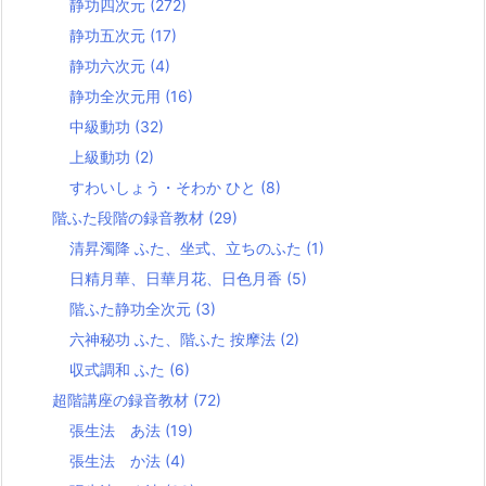
静功四次元
(272)
静功五次元
(17)
静功六次元
(4)
静功全次元用
(16)
中級動功
(32)
上級動功
(2)
すわいしょう・そわか ひと
(8)
階ふた段階の録音教材
(29)
清昇濁降 ふた、坐式、立ちのふた
(1)
日精月華、日華月花、日色月香
(5)
階ふた静功全次元
(3)
六神秘功 ふた、階ふた 按摩法
(2)
収式調和 ふた
(6)
超階講座の録音教材
(72)
張生法 あ法
(19)
張生法 か法
(4)