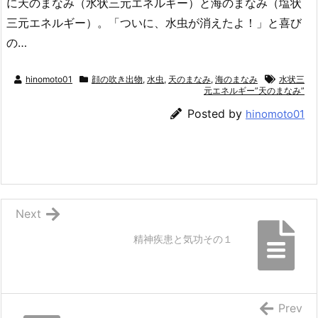
に天のまなみ（水状三元エネルギー）と海のまなみ（塩状
三元エネルギー）。「ついに、水虫が消えたよ！」と喜び
の…
hinomoto01
顔の吹き出物
,
水虫
,
天のまなみ
,
海のまなみ
水状三
元エネルギー”天のまなみ”
Posted by
hinomoto01
Next
精神疾患と気功その１
Prev