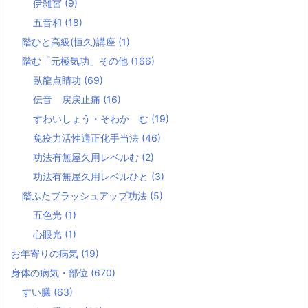
伊雑宮
(9)
五音和
(18)
階ひと高級(恒久)講座
(1)
階む「元極気功」その他
(166)
臥龍点睛功
(69)
伝音 戻戻止痛
(16)
すわいしょう・そわか む
(19)
免疫力活性適正化手当法
(46)
功法有無屋久用レベルむ
(2)
功法有無屋久用レベルひと
(3)
階ふたブラッシュアップ功法
(5)
五色光
(1)
心眼光
(1)
お年寄りの病気
(19)
身体の病気・部位
(670)
すい臓
(63)