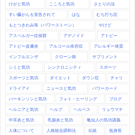
けがと気功
こころと気功
さとりの法
すい臓がんを宣告されて
はな
むち打ち症
もとつきわみ珠（パワーストーン）
やけど
アスペルガー症候群
アデノイド
アトピー
アトピー皮膚炎
アルコール依存症
アレルギー体質
インフルエンザ
クローン病
サプリメント
シミと気功
シンクロニシティ
スポーツ
スポーツと気功
ダイエット
ダウン症
チャリ
ドライアイ
ニュースと気功
パワーカード
パーキンソンと気功
フォト・ヒーリング
ブログ
ヘルニアと気功
ヘルプ
ヘルペス
リュウマチ
中耳炎と気功
乳腺炎と気功
亀仙人の気功講義
人体について
人格統合調和法
伝統
低身長