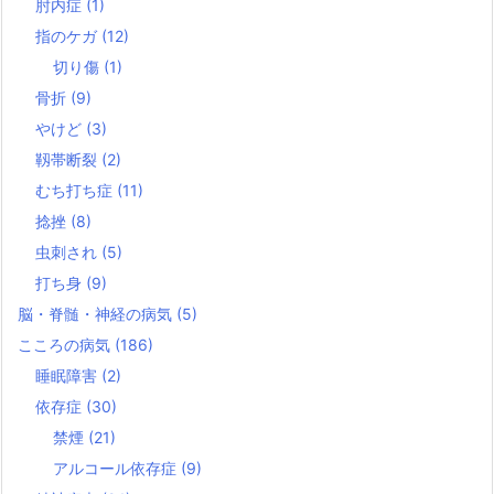
肘内症
(1)
指のケガ
(12)
切り傷
(1)
骨折
(9)
やけど
(3)
靱帯断裂
(2)
むち打ち症
(11)
捻挫
(8)
虫刺され
(5)
打ち身
(9)
脳・脊髄・神経の病気
(5)
こころの病気
(186)
睡眠障害
(2)
依存症
(30)
禁煙
(21)
アルコール依存症
(9)