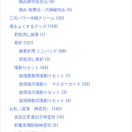
階み静功全次元
(4)
階み 按摩法・六神秘功み
(5)
三元パワー木精クリーム
(30)
場をよくするグッズ
(156)
邪気消し線香
(1)
香炉
(101)
菱香炉用 ミニバッグ
(98)
邪気消し香炉
(3)
場創りセット
(44)
放瀉農業用場創りセット
(1)
放瀉強力場創り マスターカード
(35)
放瀉強力場創りセット
(3)
放瀉移動式場創りセット
(4)
お札（直筆 神霊符）
(140)
戻戻正常遺伝子神霊符
(16)
邪魔末濁防御神霊符
(5)