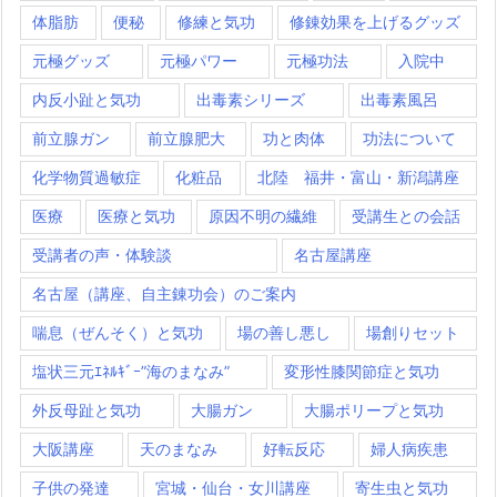
体脂肪
便秘
修練と気功
修錬効果を上げるグッズ
元極グッズ
元極パワー
元極功法
入院中
内反小趾と気功
出毒素シリーズ
出毒素風呂
前立腺ガン
前立腺肥大
功と肉体
功法について
化学物質過敏症
化粧品
北陸 福井・富山・新潟講座
医療
医療と気功
原因不明の繊維
受講生との会話
受講者の声・体験談
名古屋講座
名古屋（講座、自主錬功会）のご案内
喘息（ぜんそく）と気功
場の善し悪し
場創りセット
塩状三元ｴﾈﾙｷﾞｰ”海のまなみ”
変形性膝関節症と気功
外反母趾と気功
大腸ガン
大腸ポリープと気功
大阪講座
天のまなみ
好転反応
婦人病疾患
子供の発達
宮城・仙台・女川講座
寄生虫と気功