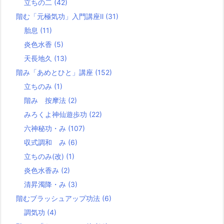
立ちの二
(42)
階む「元極気功」入門講座Ⅱ
(31)
胎息
(11)
炎色水香
(5)
天長地久
(13)
階み「あめとひと」講座
(152)
立ちのみ
(1)
階み 按摩法
(2)
みろくよ神仙遊歩功
(22)
六神秘功・み
(107)
収式調和 み
(6)
立ちのみ(改)
(1)
炎色水香み
(2)
清昇濁降・み
(3)
階むブラッシュアップ功法
(6)
調気功
(4)