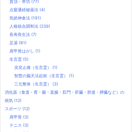
貫頂・帯功
(77)
点竅通経秘薬法
(4)
気絶神倉法
(191)
人格統合調和法
(239)
長寿長生法
(7)
足湯
(81)
肩甲骨はがし
(1)
生言霊
(5)
戻戻止痛（生言霊）
(1)
智慧の脳天法起術（生言霊）
(1)
三元整体（生言霊）
(3)
消化器（食道・胃・腸・直腸・肛門・肝臓・胆道・膵臓など）の
病気
(12)
スポーツ
(12)
肩甲骨
(3)
テニス
(3)