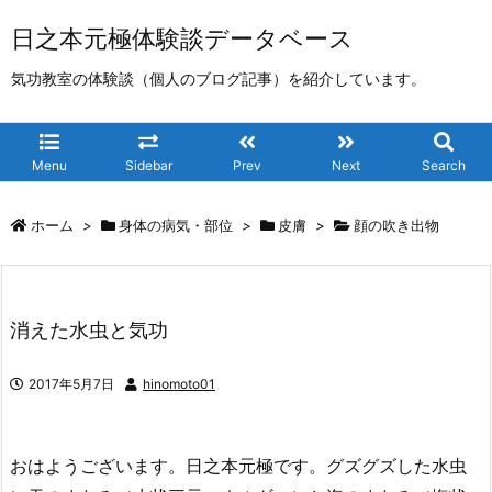
日之本元極体験談データベース
気功教室の体験談（個人のブログ記事）を紹介しています。
Menu
Sidebar
Prev
Next
Search
ホーム
>
身体の病気・部位
>
皮膚
>
顔の吹き出物
消えた水虫と気功
2017年5月7日
hinomoto01
おはようございます。日之本元極です。グズグズした水虫