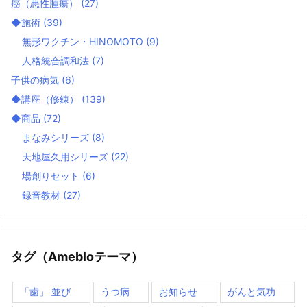
癌（悪性腫瘍）
(27)
◆施術
(39)
無形ワクチン・HINOMOTO
(9)
人格統合調和法
(7)
子供の病気
(6)
◆講座（修錬）
(139)
◆商品
(72)
まなみシリーズ
(8)
天地屋久用シリーズ
(22)
場創りセット
(6)
録音教材
(27)
タグ（Amebloテーマ）
「歯」 並び
うつ病
お知らせ
がんと気功