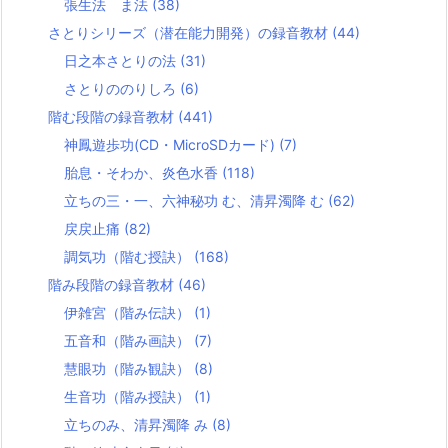
張生法 ま法
(38)
さとりシリーズ（潜在能力開発）の録音教材
(44)
日之本さとりの法
(31)
さとりののりしろ
(6)
階む段階の録音教材
(441)
神鳳遊歩功(CD・MicroSDカード)
(7)
胎息・そわか、炎色水香
(118)
立ちの三・一、六神秘功 む、清昇濁降 む
(62)
戻戻止痛
(82)
調気功（階む授訣）
(168)
階み段階の録音教材
(46)
伊雑宮（階み伝訣）
(1)
五音和（階み画訣）
(7)
慧眼功（階み観訣）
(8)
生音功（階み授訣）
(1)
立ちのみ、清昇濁降 み
(8)