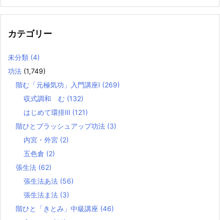
カテゴリー
未分類
(4)
功法
(1,749)
階む「元極気功」入門講座Ⅰ
(269)
収式調和 む
(132)
はじめて環排Ⅲ
(121)
階ひとブラッシュアップ功法
(3)
内宮・外宮
(2)
五色倉
(2)
張生法
(62)
張生法あ法
(56)
張生法ま法
(3)
階ひと「きとみ」中級講座
(46)