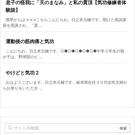
息子の怪我に「天のまなみ」と私の貫頂【気功修練者体
験談】
携帯からは→→→こちらこんにちわ。日之本元極です。階ひと画訣講
座を受講され、「貫 ...
運動後の筋肉痛と気功
こんにちわ。日之本元極です。○●○●○●○●○●中学２年生の我
が子は、野球部のピ ...
やけどと気功２
おはようございます。日之本元極です。岐阜県在住３０代女性主婦か
らお便りをいただき ...