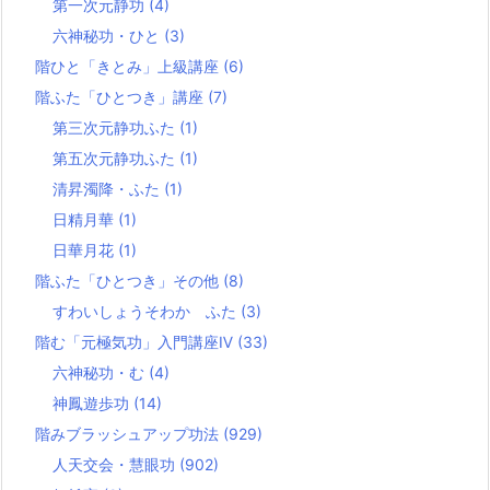
第一次元静功
(4)
六神秘功・ひと
(3)
階ひと「きとみ」上級講座
(6)
階ふた「ひとつき」講座
(7)
第三次元静功ふた
(1)
第五次元静功ふた
(1)
清昇濁降・ふた
(1)
日精月華
(1)
日華月花
(1)
階ふた「ひとつき」その他
(8)
すわいしょうそわか ふた
(3)
階む「元極気功」入門講座Ⅳ
(33)
六神秘功・む
(4)
神鳳遊歩功
(14)
階みブラッシュアップ功法
(929)
人天交会・慧眼功
(902)