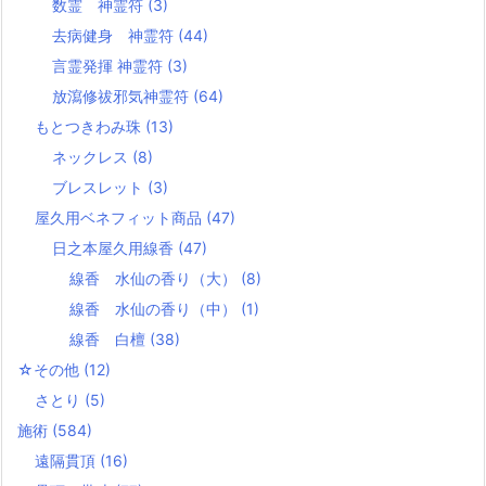
数霊 神霊符
(3)
去病健身 神霊符
(44)
言霊発揮 神霊符
(3)
放瀉修祓邪気神霊符
(64)
もとつきわみ珠
(13)
ネックレス
(8)
ブレスレット
(3)
屋久用ベネフィット商品
(47)
日之本屋久用線香
(47)
線香 水仙の香り（大）
(8)
線香 水仙の香り（中）
(1)
線香 白檀
(38)
☆その他
(12)
さとり
(5)
施術
(584)
遠隔貫頂
(16)