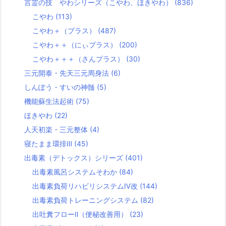
言霊の技 やわシリーズ（こやわ、ほきやわ）
(836)
こやわ
(113)
こやわ＋（プラス）
(487)
こやわ＋＋（にぃプラス）
(200)
こやわ＋＋＋（さんプラス）
(30)
三元開泰・先天三元周身法
(6)
しんぽう・すいの神髄
(5)
機能蘇生法起術
(75)
ほきやわ
(22)
人天初楽・三元整体
(4)
寝たまま環排Ⅲ
(45)
出毒素（デトックス）シリーズ
(401)
出毒素風呂システムそわか
(84)
出毒素負荷リハビリシステムⅣ改
(144)
出毒素負荷トレーニングシステム
(82)
出吐糞フローⅡ（便秘改善用）
(23)