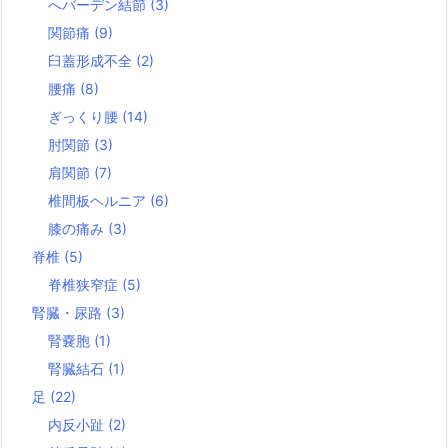
へバーデン結節
(3)
関節痛
(9)
臼蓋形成不全
(2)
腰痛
(8)
ぎっくり腰
(14)
肘関節
(3)
肩関節
(7)
椎間板ヘルニア
(6)
膝の痛み
(3)
脊椎
(5)
脊椎狭窄症
(5)
腎臓・尿路
(3)
腎嚢胞
(1)
腎臓結石
(1)
足
(22)
内反小趾
(2)