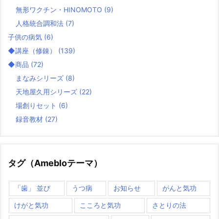
無形ワクチン・HINOMOTO
(9)
人格統合調和法
(7)
子供の病気
(6)
◆講座（修錬）
(139)
◆商品
(72)
まなみシリーズ
(8)
天地屋久用シリーズ
(22)
場創りセット
(6)
録音教材
(27)
タグ（Amebloテーマ）
「歯」 並び
うつ病
お知らせ
がんと気功
けがと気功
こころと気功
さとりの法