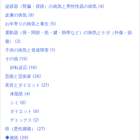
泌尿器（腎臓・尿路）の病気と男性性器の病気
(4)
皮膚の病気
(9)
お年寄りの病気と養生
(5)
運動器（骨・関節・筋・腱・靱帯など）の病気とケガ（外傷・損
傷）
(2)
子供の病気と発達障害
(1)
その他
(19)
好転反応
(16)
芸能と芸術家
(26)
美容とダイエット
(21)
体脂肪
(4)
シミ
(6)
ダイエット
(9)
デトックス
(2)
癌（悪性腫瘍）
(27)
◆施術
(39)