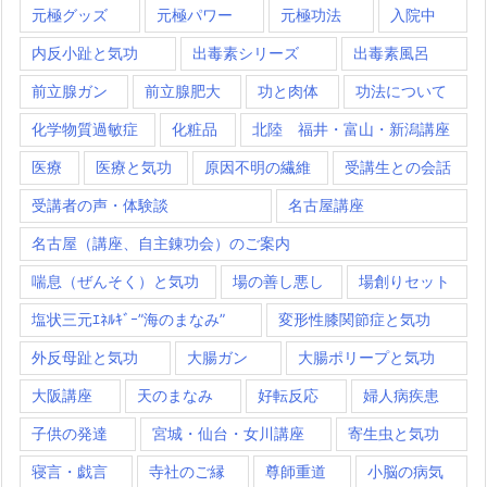
元極グッズ
元極パワー
元極功法
入院中
内反小趾と気功
出毒素シリーズ
出毒素風呂
前立腺ガン
前立腺肥大
功と肉体
功法について
化学物質過敏症
化粧品
北陸 福井・富山・新潟講座
医療
医療と気功
原因不明の繊維
受講生との会話
受講者の声・体験談
名古屋講座
名古屋（講座、自主錬功会）のご案内
喘息（ぜんそく）と気功
場の善し悪し
場創りセット
塩状三元ｴﾈﾙｷﾞｰ”海のまなみ”
変形性膝関節症と気功
外反母趾と気功
大腸ガン
大腸ポリープと気功
大阪講座
天のまなみ
好転反応
婦人病疾患
子供の発達
宮城・仙台・女川講座
寄生虫と気功
寝言・戯言
寺社のご縁
尊師重道
小脳の病気