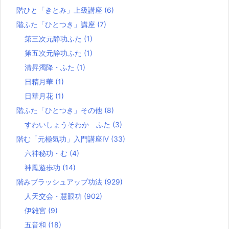
階ひと「きとみ」上級講座
(6)
階ふた「ひとつき」講座
(7)
第三次元静功ふた
(1)
第五次元静功ふた
(1)
清昇濁降・ふた
(1)
日精月華
(1)
日華月花
(1)
階ふた「ひとつき」その他
(8)
すわいしょうそわか ふた
(3)
階む「元極気功」入門講座Ⅳ
(33)
六神秘功・む
(4)
神鳳遊歩功
(14)
階みブラッシュアップ功法
(929)
人天交会・慧眼功
(902)
伊雑宮
(9)
五音和
(18)