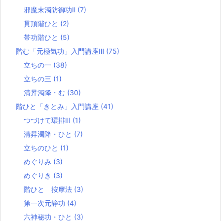
邪魔末濁防御功Ⅱ
(7)
貫頂階ひと
(2)
帯功階ひと
(5)
階む「元極気功」入門講座Ⅲ
(75)
立ちの一
(38)
立ちの三
(1)
清昇濁降・む
(30)
階ひと「きとみ」入門講座
(41)
つづけて環排Ⅲ
(1)
清昇濁降・ひと
(7)
立ちのひと
(1)
めぐりみ
(3)
めぐりき
(3)
階ひと 按摩法
(3)
第一次元静功
(4)
六神秘功・ひと
(3)