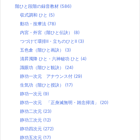
階ひと段階の録音教材
(586)
収式調和 ひと
(5)
動功・按摩法
(78)
内宮・外宮（階ひと伝訣）
(8)
つづけて環排Ⅱ・立ちのひとⅡ
(3)
五色倉（階ひと画訣）
(3)
清昇濁降 ひと・六神秘功 ひと
(4)
識眼功（階ひと観訣）
(24)
静功一次元 アナウンス付
(29)
生気功（階ひと授訣）
(17)
静功一次元
(9)
静功一次元 「正身滅無明・雑念掃清」
(20)
静功二次元
(23)
静功三次元
(12)
静功四次元
(272)
静功五次元
(17)