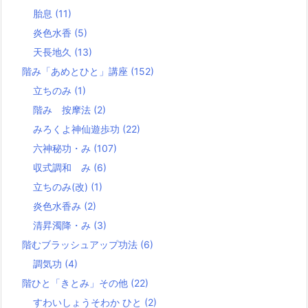
胎息
(11)
炎色水香
(5)
天長地久
(13)
階み「あめとひと」講座
(152)
立ちのみ
(1)
階み 按摩法
(2)
みろくよ神仙遊歩功
(22)
六神秘功・み
(107)
収式調和 み
(6)
立ちのみ(改)
(1)
炎色水香み
(2)
清昇濁降・み
(3)
階むブラッシュアップ功法
(6)
調気功
(4)
階ひと「きとみ」その他
(22)
すわいしょうそわか ひと
(2)