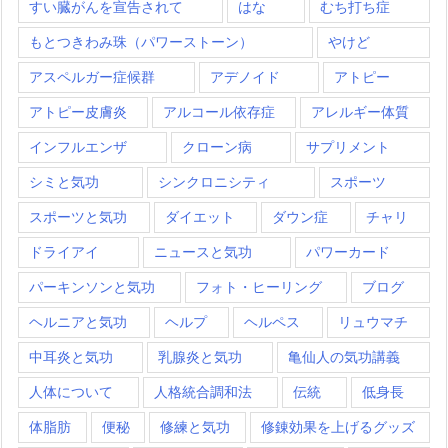
すい臓がんを宣告されて
はな
むち打ち症
もとつきわみ珠（パワーストーン）
やけど
アスペルガー症候群
アデノイド
アトピー
アトピー皮膚炎
アルコール依存症
アレルギー体質
インフルエンザ
クローン病
サプリメント
シミと気功
シンクロニシティ
スポーツ
スポーツと気功
ダイエット
ダウン症
チャリ
ドライアイ
ニュースと気功
パワーカード
パーキンソンと気功
フォト・ヒーリング
ブログ
ヘルニアと気功
ヘルプ
ヘルペス
リュウマチ
中耳炎と気功
乳腺炎と気功
亀仙人の気功講義
人体について
人格統合調和法
伝統
低身長
体脂肪
便秘
修練と気功
修錬効果を上げるグッズ