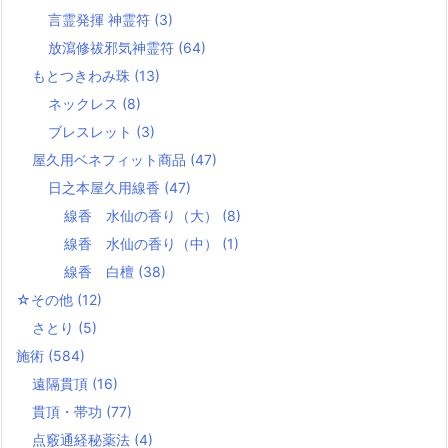
言霊発揮 神霊符
(3)
放瀉修祓邪気神霊符
(64)
もとつきわみ珠
(13)
ネックレス
(8)
ブレスレット
(3)
屋久用ベネフィット商品
(47)
日之本屋久用線香
(47)
線香 水仙の香り（大）
(8)
線香 水仙の香り（中）
(1)
線香 白檀
(38)
☆その他
(12)
さとり
(5)
施術
(584)
遠隔貫頂
(16)
貫頂・帯功
(77)
点竅通経秘薬法
(4)