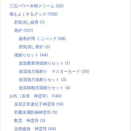
三元パワー木精クリーム
(30)
場をよくするグッズ
(156)
邪気消し線香
(1)
香炉
(101)
菱香炉用 ミニバッグ
(98)
邪気消し香炉
(3)
場創りセット
(44)
放瀉農業用場創りセット
(1)
放瀉強力場創り マスターカード
(35)
放瀉強力場創りセット
(3)
放瀉移動式場創りセット
(4)
お札（直筆 神霊符）
(140)
戻戻正常遺伝子神霊符
(16)
邪魔末濁防御神霊符
(5)
数霊 神霊符
(3)
去病健身 神霊符
(44)