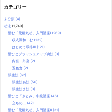
カテゴリー
未分類
(4)
功法
(1,749)
階む「元極気功」入門講座Ⅰ
(269)
収式調和 む
(132)
はじめて環排Ⅲ
(121)
階ひとブラッシュアップ功法
(3)
内宮・外宮
(2)
五色倉
(2)
張生法
(62)
張生法あ法
(56)
張生法ま法
(3)
階ひと「きとみ」中級講座
(46)
立ちの二
(42)
階む「元極気功」入門講座Ⅱ
(31)