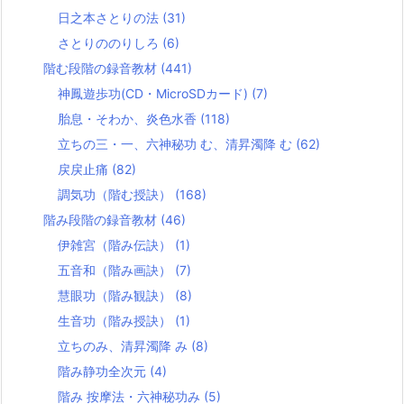
日之本さとりの法
(31)
さとりののりしろ
(6)
階む段階の録音教材
(441)
神鳳遊歩功(CD・MicroSDカード)
(7)
胎息・そわか、炎色水香
(118)
立ちの三・一、六神秘功 む、清昇濁降 む
(62)
戻戻止痛
(82)
調気功（階む授訣）
(168)
階み段階の録音教材
(46)
伊雑宮（階み伝訣）
(1)
五音和（階み画訣）
(7)
慧眼功（階み観訣）
(8)
生音功（階み授訣）
(1)
立ちのみ、清昇濁降 み
(8)
階み静功全次元
(4)
階み 按摩法・六神秘功み
(5)