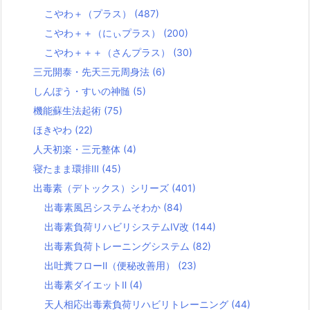
こやわ＋（プラス）
(487)
こやわ＋＋（にぃプラス）
(200)
こやわ＋＋＋（さんプラス）
(30)
三元開泰・先天三元周身法
(6)
しんぽう・すいの神髄
(5)
機能蘇生法起術
(75)
ほきやわ
(22)
人天初楽・三元整体
(4)
寝たまま環排Ⅲ
(45)
出毒素（デトックス）シリーズ
(401)
出毒素風呂システムそわか
(84)
出毒素負荷リハビリシステムⅣ改
(144)
出毒素負荷トレーニングシステム
(82)
出吐糞フローⅡ（便秘改善用）
(23)
出毒素ダイエットⅡ
(4)
天人相応出毒素負荷リハビリトレーニング
(44)