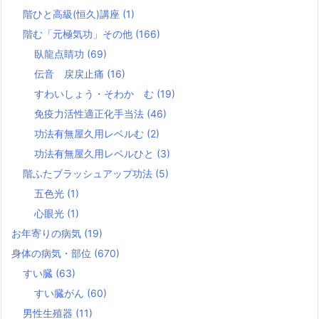
階ひと高級(恒久)講座
(1)
階む「元極気功」その他
(166)
臥龍点睛功
(69)
伝音 戻戻止痛
(16)
すわいしょう・そわか む
(19)
免疫力活性適正化手当法
(46)
功法有無屋久用レベルむ
(2)
功法有無屋久用レベルひと
(3)
階ふたブラッシュアップ功法
(5)
五色光
(1)
心眼光
(1)
お年寄りの病気
(19)
身体の病気・部位
(670)
すい臓
(63)
すい臓がん
(60)
男性生殖器
(11)