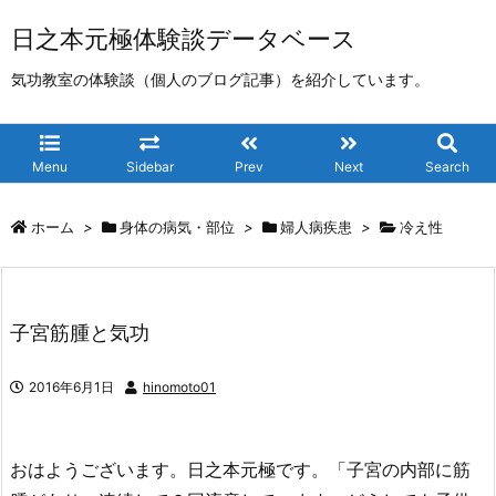
日之本元極体験談データベース
気功教室の体験談（個人のブログ記事）を紹介しています。
Menu
Sidebar
Prev
Next
Search
ホーム
>
身体の病気・部位
>
婦人病疾患
>
冷え性
子宮筋腫と気功
2016年6月1日
hinomoto01
おはようございます。日之本元極です。「子宮の内部に筋