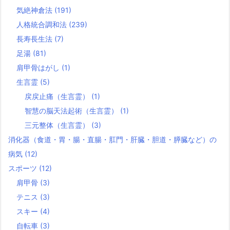
気絶神倉法
(191)
人格統合調和法
(239)
長寿長生法
(7)
足湯
(81)
肩甲骨はがし
(1)
生言霊
(5)
戻戻止痛（生言霊）
(1)
智慧の脳天法起術（生言霊）
(1)
三元整体（生言霊）
(3)
消化器（食道・胃・腸・直腸・肛門・肝臓・胆道・膵臓など）の
病気
(12)
スポーツ
(12)
肩甲骨
(3)
テニス
(3)
スキー
(4)
自転車
(3)