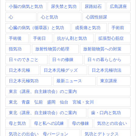
小脳の病気と気功
尿失禁と気功
尿路結石
広島講座
心
心と気功
心因性頻尿
心臓の病気（循環器）と気功
成長痛と気功
手術前
手術後
手術日
抗がん剤と気功
拡張型心筋症
指気功
放射性物質の処理
放射能物質への対策
日々のできごと
日々の修錬
日々の暮らしから
日之本元極
日之本元極グッズ
日之本元極功法
日之本元極気功
最新ニュース
東京講座
東京（講座、自主錬功会）のご案内
東北 青森 弘前 盛岡 仙台 宮城・女川
東北（講座、自主錬功会）のご案内
歯・口内と気功
母と気功
母と私への試練
母の修錬
気功との出会い
気功との出会い 母バージョン
気功とデトックス