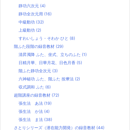
静功六次元
(4)
静功全次元用
(16)
中級動功
(32)
上級動功
(2)
すわいしょう・そわか ひと
(8)
階ふた段階の録音教材
(29)
清昇濁降 ふた、坐式、立ちのふた
(1)
日精月華、日華月花、日色月香
(5)
階ふた静功全次元
(3)
六神秘功 ふた、階ふた 按摩法
(2)
収式調和 ふた
(6)
超階講座の録音教材
(72)
張生法 あ法
(19)
張生法 か法
(4)
張生法 ま法
(38)
さとりシリーズ（潜在能力開発）の録音教材
(44)