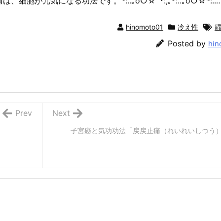
元気になる功法です。*:..｡o○☆ﾟ･:,｡*:..｡o○☆*:..
hinomoto01
冷え性
Posted by
hin
Prev
Next
子宮癌と気功功法「戻戻止痛（れいれいしつう