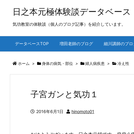
日之本元極体験談データベース
気功教室の体験談（個人のブログ記事）を紹介しています。
データベースTOP
増田老師のブログ
細川講師のブロ
ホーム
>
身体の病気・部位
>
婦人病疾患
>
冷え性
子宮ガンと気功１
2016年6月1日
hinomoto01