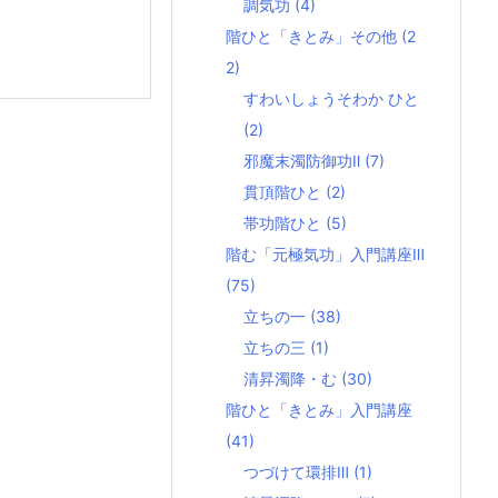
調気功
(4)
階ひと「きとみ」その他
(2
2)
すわいしょうそわか ひと
(2)
邪魔末濁防御功Ⅱ
(7)
貫頂階ひと
(2)
帯功階ひと
(5)
階む「元極気功」入門講座Ⅲ
(75)
立ちの一
(38)
立ちの三
(1)
清昇濁降・む
(30)
階ひと「きとみ」入門講座
(41)
つづけて環排Ⅲ
(1)