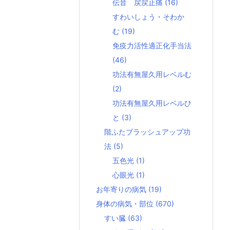
伝音 戻戻止痛
(16)
すわいしょう・そわか
む
(19)
免疫力活性適正化手当法
(46)
功法有無屋久用レベルむ
(2)
功法有無屋久用レベルひ
と
(3)
階ふたブラッシュアップ功
法
(5)
五色光
(1)
心眼光
(1)
お年寄りの病気
(19)
身体の病気・部位
(670)
すい臓
(63)