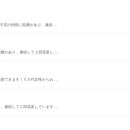
宮の内部に筋腫があり、連続 ...
があり、連続して２回流産し ...
できます！５０代女性からお ...
連続して２回流産しています ...