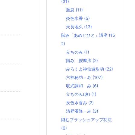
(31)
胎息
(11)
炎色水香
(5)
天長地久
(13)
階み「あめとひと」講座
(15
2)
立ちのみ
(1)
階み 按摩法
(2)
みろくよ神仙遊歩功
(22)
六神秘功・み
(107)
収式調和 み
(6)
立ちのみ(改)
(1)
炎色水香み
(2)
清昇濁降・み
(3)
階むブラッシュアップ功法
(6)