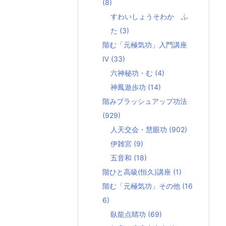
(8)
すわいしょうそわか ふ
た
(3)
階む「元極気功」入門講座
Ⅳ
(33)
六神秘功・む
(4)
神鳳遊歩功
(14)
階みブラッシュアップ功法
(929)
人天交会・慧眼功
(902)
伊雑宮
(9)
五音和
(18)
階ひと高級(恒久)講座
(1)
階む「元極気功」その他
(16
6)
臥龍点睛功
(69)