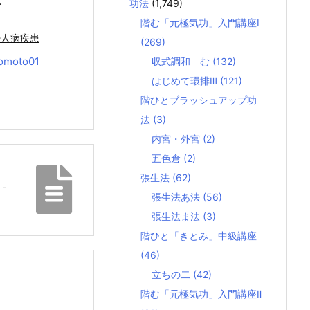
…
功法
(1,749)
階む「元極気功」入門講座Ⅰ
婦人病疾患
(269)
omoto01
収式調和 む
(132)
はじめて環排Ⅲ
(121)
階ひとブラッシュアップ功
法
(3)
内宮・外宮
(2)
五色倉
(2)
張生法
(62)
）」
張生法あ法
(56)
張生法ま法
(3)
階ひと「きとみ」中級講座
(46)
立ちの二
(42)
階む「元極気功」入門講座Ⅱ