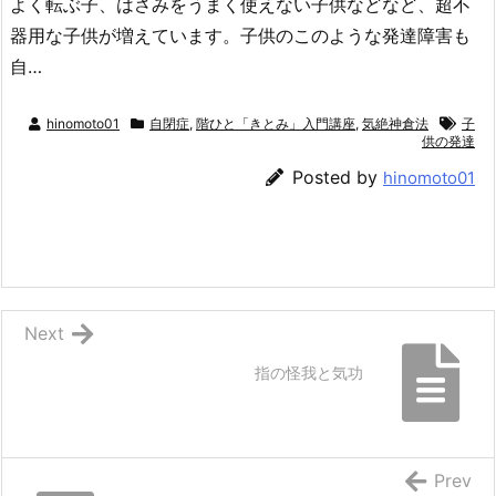
よく転ぶ子、はさみをうまく使えない子供などなど、超不
器用な子供が増えています。子供のこのような発達障害も
自…
hinomoto01
自閉症
,
階ひと「きとみ」入門講座
,
気絶神倉法
子
供の発達
Posted by
hinomoto01
Next
指の怪我と気功
Prev