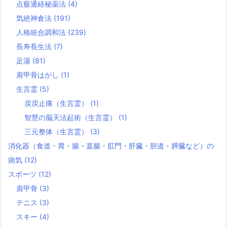
点竅通経秘薬法
(4)
気絶神倉法
(191)
人格統合調和法
(239)
長寿長生法
(7)
足湯
(81)
肩甲骨はがし
(1)
生言霊
(5)
戻戻止痛（生言霊）
(1)
智慧の脳天法起術（生言霊）
(1)
三元整体（生言霊）
(3)
消化器（食道・胃・腸・直腸・肛門・肝臓・胆道・膵臓など）の
病気
(12)
スポーツ
(12)
肩甲骨
(3)
テニス
(3)
スキー
(4)