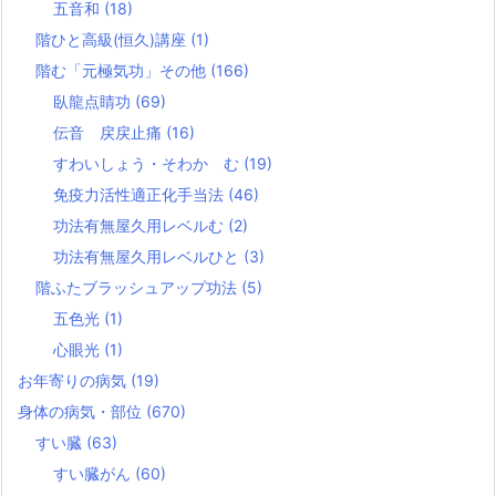
五音和
(18)
階ひと高級(恒久)講座
(1)
階む「元極気功」その他
(166)
臥龍点睛功
(69)
伝音 戻戻止痛
(16)
すわいしょう・そわか む
(19)
免疫力活性適正化手当法
(46)
功法有無屋久用レベルむ
(2)
功法有無屋久用レベルひと
(3)
階ふたブラッシュアップ功法
(5)
五色光
(1)
心眼光
(1)
お年寄りの病気
(19)
身体の病気・部位
(670)
すい臓
(63)
すい臓がん
(60)