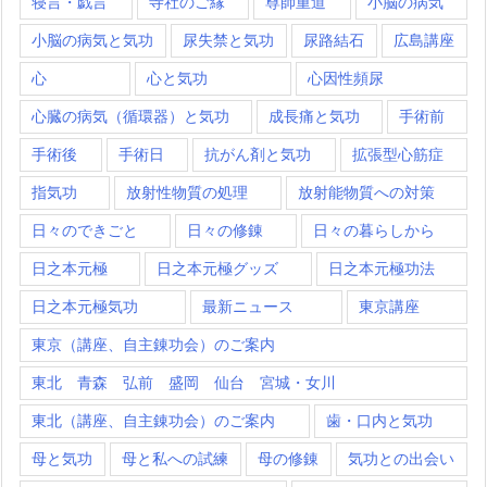
寝言・戯言
寺社のご縁
尊師重道
小脳の病気
小脳の病気と気功
尿失禁と気功
尿路結石
広島講座
心
心と気功
心因性頻尿
心臓の病気（循環器）と気功
成長痛と気功
手術前
手術後
手術日
抗がん剤と気功
拡張型心筋症
指気功
放射性物質の処理
放射能物質への対策
日々のできごと
日々の修錬
日々の暮らしから
日之本元極
日之本元極グッズ
日之本元極功法
日之本元極気功
最新ニュース
東京講座
東京（講座、自主錬功会）のご案内
東北 青森 弘前 盛岡 仙台 宮城・女川
東北（講座、自主錬功会）のご案内
歯・口内と気功
母と気功
母と私への試練
母の修錬
気功との出会い