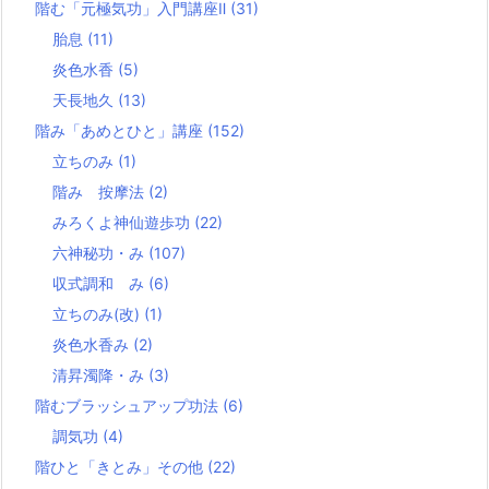
階む「元極気功」入門講座Ⅱ
(31)
胎息
(11)
炎色水香
(5)
天長地久
(13)
階み「あめとひと」講座
(152)
立ちのみ
(1)
階み 按摩法
(2)
みろくよ神仙遊歩功
(22)
六神秘功・み
(107)
収式調和 み
(6)
立ちのみ(改)
(1)
炎色水香み
(2)
清昇濁降・み
(3)
階むブラッシュアップ功法
(6)
調気功
(4)
階ひと「きとみ」その他
(22)