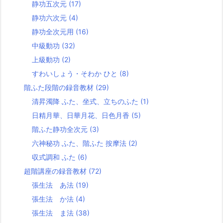
静功五次元
(17)
静功六次元
(4)
静功全次元用
(16)
中級動功
(32)
上級動功
(2)
すわいしょう・そわか ひと
(8)
階ふた段階の録音教材
(29)
清昇濁降 ふた、坐式、立ちのふた
(1)
日精月華、日華月花、日色月香
(5)
階ふた静功全次元
(3)
六神秘功 ふた、階ふた 按摩法
(2)
収式調和 ふた
(6)
超階講座の録音教材
(72)
張生法 あ法
(19)
張生法 か法
(4)
張生法 ま法
(38)