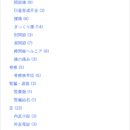
関節痛
(9)
臼蓋形成不全
(2)
腰痛
(8)
ぎっくり腰
(14)
肘関節
(3)
肩関節
(7)
椎間板ヘルニア
(6)
膝の痛み
(3)
脊椎
(5)
脊椎狭窄症
(5)
腎臓・尿路
(3)
腎嚢胞
(1)
腎臓結石
(1)
足
(22)
内反小趾
(2)
外反母趾
(3)