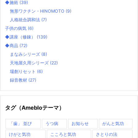
◆施術
(39)
無形ワクチン・HINOMOTO
(9)
人格統合調和法
(7)
子供の病気
(6)
◆講座（修錬）
(139)
◆商品
(72)
まなみシリーズ
(8)
天地屋久用シリーズ
(22)
場創りセット
(6)
録音教材
(27)
タグ（Amebloテーマ）
「歯」 並び
うつ病
お知らせ
がんと気功
けがと気功
こころと気功
さとりの法