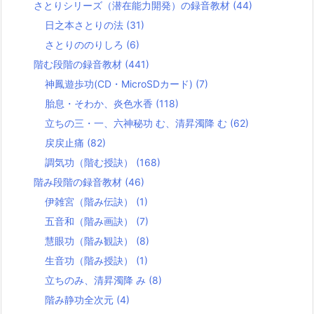
さとりシリーズ（潜在能力開発）の録音教材
(44)
日之本さとりの法
(31)
さとりののりしろ
(6)
階む段階の録音教材
(441)
神鳳遊歩功(CD・MicroSDカード)
(7)
胎息・そわか、炎色水香
(118)
立ちの三・一、六神秘功 む、清昇濁降 む
(62)
戻戻止痛
(82)
調気功（階む授訣）
(168)
階み段階の録音教材
(46)
伊雑宮（階み伝訣）
(1)
五音和（階み画訣）
(7)
慧眼功（階み観訣）
(8)
生音功（階み授訣）
(1)
立ちのみ、清昇濁降 み
(8)
階み静功全次元
(4)