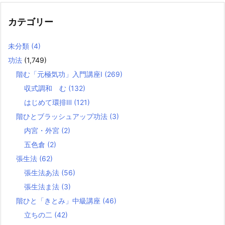
カテゴリー
未分類
(4)
功法
(1,749)
階む「元極気功」入門講座Ⅰ
(269)
収式調和 む
(132)
はじめて環排Ⅲ
(121)
階ひとブラッシュアップ功法
(3)
内宮・外宮
(2)
五色倉
(2)
張生法
(62)
張生法あ法
(56)
張生法ま法
(3)
階ひと「きとみ」中級講座
(46)
立ちの二
(42)