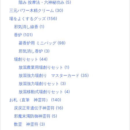
階み 按摩法・六神秘功み
(5)
三元パワー木精クリーム
(30)
場をよくするグッズ
(156)
邪気消し線香
(1)
香炉
(101)
菱香炉用 ミニバッグ
(98)
邪気消し香炉
(3)
場創りセット
(44)
放瀉農業用場創りセット
(1)
放瀉強力場創り マスターカード
(35)
放瀉強力場創りセット
(3)
放瀉移動式場創りセット
(4)
お札（直筆 神霊符）
(140)
戻戻正常遺伝子神霊符
(16)
邪魔末濁防御神霊符
(5)
数霊 神霊符
(3)