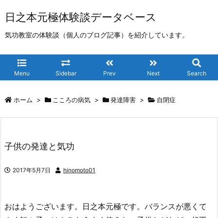
日之本元極体験談データベース
気功教室の体験談（個人のブログ記事）を紹介しています。
Menu
Sidebar
Prev
Next
Search
ホーム
>
こころの病気
>
発達障害
>
自閉症
子供の発達と気功
2017年5月7日
hinomoto01
おはようございます。日之本元極です。バランスが悪くて