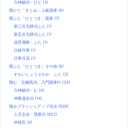
六神秘功・ひと
(3)
階ひと「きとみ」上級講座
(6)
階ふた「ひとつき」講座
(7)
第三次元静功ふた
(1)
第五次元静功ふた
(1)
清昇濁降・ふた
(1)
日精月華
(1)
日華月花
(1)
階ふた「ひとつき」その他
(8)
すわいしょうそわか ふた
(3)
階む「元極気功」入門講座Ⅳ
(33)
六神秘功・む
(4)
神鳳遊歩功
(14)
階みブラッシュアップ功法
(929)
人天交会・慧眼功
(902)
伊雑宮
(9)