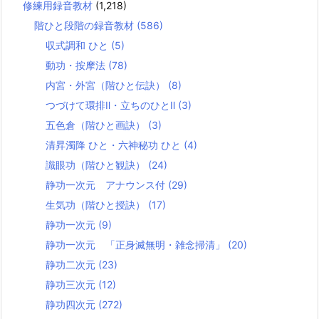
修練用録音教材
(1,218)
階ひと段階の録音教材
(586)
収式調和 ひと
(5)
動功・按摩法
(78)
内宮・外宮（階ひと伝訣）
(8)
つづけて環排Ⅱ・立ちのひとⅡ
(3)
五色倉（階ひと画訣）
(3)
清昇濁降 ひと・六神秘功 ひと
(4)
識眼功（階ひと観訣）
(24)
静功一次元 アナウンス付
(29)
生気功（階ひと授訣）
(17)
静功一次元
(9)
静功一次元 「正身滅無明・雑念掃清」
(20)
静功二次元
(23)
静功三次元
(12)
静功四次元
(272)