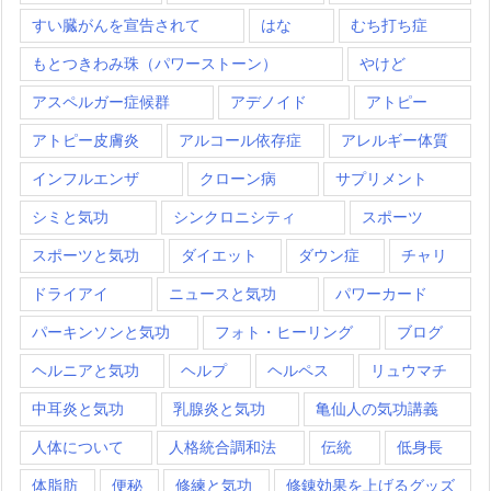
すい臓がんを宣告されて
はな
むち打ち症
もとつきわみ珠（パワーストーン）
やけど
アスペルガー症候群
アデノイド
アトピー
アトピー皮膚炎
アルコール依存症
アレルギー体質
インフルエンザ
クローン病
サプリメント
シミと気功
シンクロニシティ
スポーツ
スポーツと気功
ダイエット
ダウン症
チャリ
ドライアイ
ニュースと気功
パワーカード
パーキンソンと気功
フォト・ヒーリング
ブログ
ヘルニアと気功
ヘルプ
ヘルペス
リュウマチ
中耳炎と気功
乳腺炎と気功
亀仙人の気功講義
人体について
人格統合調和法
伝統
低身長
体脂肪
便秘
修練と気功
修錬効果を上げるグッズ