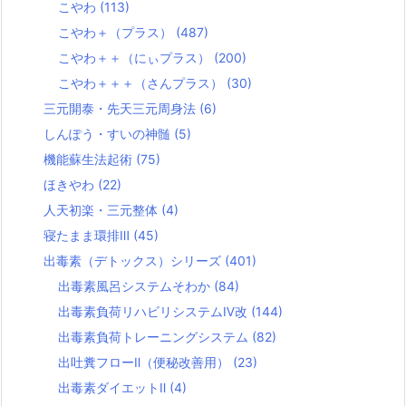
こやわ
(113)
こやわ＋（プラス）
(487)
こやわ＋＋（にぃプラス）
(200)
こやわ＋＋＋（さんプラス）
(30)
三元開泰・先天三元周身法
(6)
しんぽう・すいの神髄
(5)
機能蘇生法起術
(75)
ほきやわ
(22)
人天初楽・三元整体
(4)
寝たまま環排Ⅲ
(45)
出毒素（デトックス）シリーズ
(401)
出毒素風呂システムそわか
(84)
出毒素負荷リハビリシステムⅣ改
(144)
出毒素負荷トレーニングシステム
(82)
出吐糞フローⅡ（便秘改善用）
(23)
出毒素ダイエットⅡ
(4)