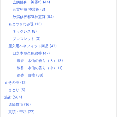
去病健身 神霊符
(44)
言霊発揮 神霊符
(3)
放瀉修祓邪気神霊符
(64)
もとつきわみ珠
(13)
ネックレス
(8)
ブレスレット
(3)
屋久用ベネフィット商品
(47)
日之本屋久用線香
(47)
線香 水仙の香り（大）
(8)
線香 水仙の香り（中）
(1)
線香 白檀
(38)
☆その他
(12)
さとり
(5)
施術
(584)
遠隔貫頂
(16)
貫頂・帯功
(77)