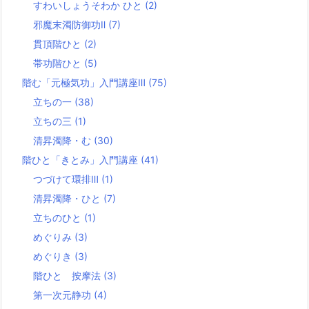
すわいしょうそわか ひと
(2)
邪魔末濁防御功Ⅱ
(7)
貫頂階ひと
(2)
帯功階ひと
(5)
階む「元極気功」入門講座Ⅲ
(75)
立ちの一
(38)
立ちの三
(1)
清昇濁降・む
(30)
階ひと「きとみ」入門講座
(41)
つづけて環排Ⅲ
(1)
清昇濁降・ひと
(7)
立ちのひと
(1)
めぐりみ
(3)
めぐりき
(3)
階ひと 按摩法
(3)
第一次元静功
(4)