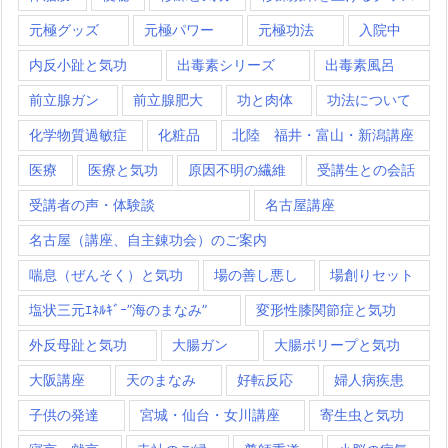
元極グッズ
元極パワー
元極功法
入院中
内反小趾と気功
出毒素シリーズ
出毒素風呂
前立腺ガン
前立腺肥大
功と肉体
功法について
化学物質過敏症
化粧品
北陸 福井・富山・新潟講座
医療
医療と気功
原因不明の繊維
受講生との会話
受講者の声・体験談
名古屋講座
名古屋（講座、自主錬功会）のご案内
喘息（ぜんそく）と気功
場の善し悪し
場創りセット
塩状三元ｴﾈﾙｷﾞｰ”海のまなみ”
変形性膝関節症と気功
外反母趾と気功
大腸ガン
大腸ポリープと気功
大阪講座
天のまなみ
好転反応
婦人病疾患
子供の発達
宮城・仙台・女川講座
寄生虫と気功