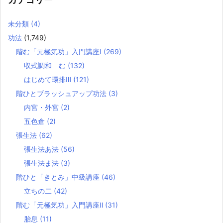
未分類
(4)
功法
(1,749)
階む「元極気功」入門講座Ⅰ
(269)
収式調和 む
(132)
はじめて環排Ⅲ
(121)
階ひとブラッシュアップ功法
(3)
内宮・外宮
(2)
五色倉
(2)
張生法
(62)
張生法あ法
(56)
張生法ま法
(3)
階ひと「きとみ」中級講座
(46)
立ちの二
(42)
階む「元極気功」入門講座Ⅱ
(31)
胎息
(11)