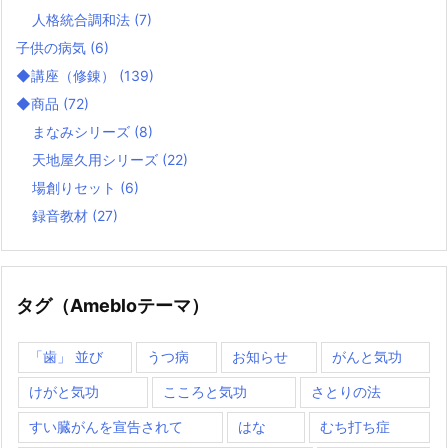
人格統合調和法
(7)
子供の病気
(6)
◆講座（修錬）
(139)
◆商品
(72)
まなみシリーズ
(8)
天地屋久用シリーズ
(22)
場創りセット
(6)
録音教材
(27)
タグ（Amebloテーマ）
「歯」 並び
うつ病
お知らせ
がんと気功
けがと気功
こころと気功
さとりの法
すい臓がんを宣告されて
はな
むち打ち症