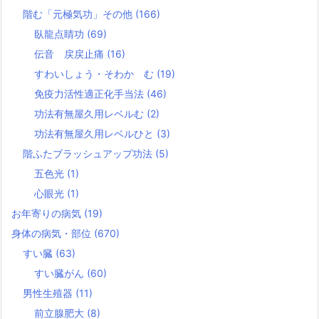
階む「元極気功」その他
(166)
臥龍点睛功
(69)
伝音 戻戻止痛
(16)
すわいしょう・そわか む
(19)
免疫力活性適正化手当法
(46)
功法有無屋久用レベルむ
(2)
功法有無屋久用レベルひと
(3)
階ふたブラッシュアップ功法
(5)
五色光
(1)
心眼光
(1)
お年寄りの病気
(19)
身体の病気・部位
(670)
すい臓
(63)
すい臓がん
(60)
男性生殖器
(11)
前立腺肥大
(8)