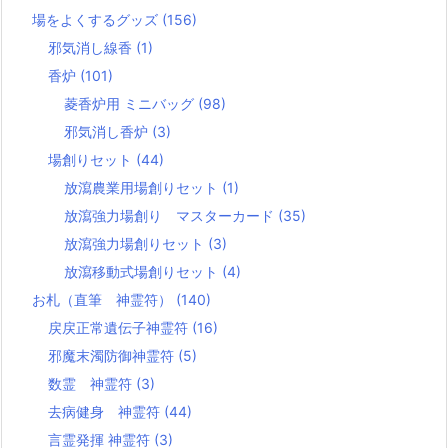
場をよくするグッズ
(156)
邪気消し線香
(1)
香炉
(101)
菱香炉用 ミニバッグ
(98)
邪気消し香炉
(3)
場創りセット
(44)
放瀉農業用場創りセット
(1)
放瀉強力場創り マスターカード
(35)
放瀉強力場創りセット
(3)
放瀉移動式場創りセット
(4)
お札（直筆 神霊符）
(140)
戻戻正常遺伝子神霊符
(16)
邪魔末濁防御神霊符
(5)
数霊 神霊符
(3)
去病健身 神霊符
(44)
言霊発揮 神霊符
(3)