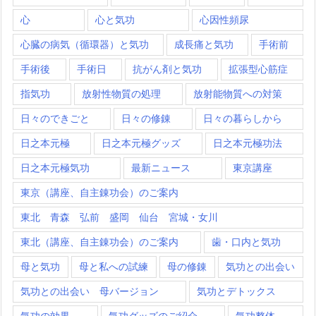
心
心と気功
心因性頻尿
心臓の病気（循環器）と気功
成長痛と気功
手術前
手術後
手術日
抗がん剤と気功
拡張型心筋症
指気功
放射性物質の処理
放射能物質への対策
日々のできごと
日々の修錬
日々の暮らしから
日之本元極
日之本元極グッズ
日之本元極功法
日之本元極気功
最新ニュース
東京講座
東京（講座、自主錬功会）のご案内
東北 青森 弘前 盛岡 仙台 宮城・女川
東北（講座、自主錬功会）のご案内
歯・口内と気功
母と気功
母と私への試練
母の修錬
気功との出会い
気功との出会い 母バージョン
気功とデトックス
気功の効果
気功グッズのご紹介
気功整体