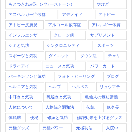
もとつきわみ珠（パワーストーン）
やけど
アスペルガー症候群
アデノイド
アトピー
アトピー皮膚炎
アルコール依存症
アレルギー体質
インフルエンザ
クローン病
サプリメント
シミと気功
シンクロニシティ
スポーツ
スポーツと気功
ダイエット
ダウン症
チャリ
ドライアイ
ニュースと気功
パワーカード
パーキンソンと気功
フォト・ヒーリング
ブログ
ヘルニアと気功
ヘルプ
ヘルペス
リュウマチ
中耳炎と気功
乳腺炎と気功
亀仙人の気功講義
人体について
人格統合調和法
伝統
低身長
体脂肪
便秘
修練と気功
修錬効果を上げるグッズ
元極グッズ
元極パワー
元極功法
入院中