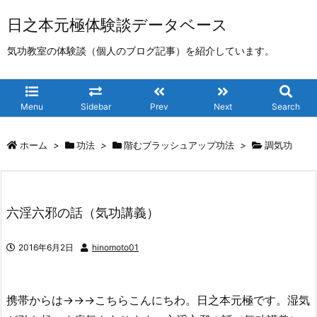
日之本元極体験談データベース
気功教室の体験談（個人のブログ記事）を紹介しています。
Menu
Sidebar
Prev
Next
Search
ホーム
>
功法
>
階むブラッシュアップ功法
>
調気功
六淫六邪の話（気功講義）
2016年6月2日
hinomoto01
携帯からは→→→こちらこんにちわ。日之本元極です。湿気