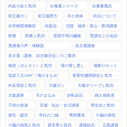
内反小趾と気功
出毒素シリーズ
出毒素風呂
前立腺ガン
前立腺肥大
功と肉体
功法について
化学物質過敏症
化粧品
北陸 福井・富山・新潟講座
医療
医療と気功
原因不明の繊維
受講生との会話
受講者の声・体験談
名古屋講座
名古屋（講座、自主錬功会）のご案内
喘息（ぜんそく）と気功
場の善し悪し
場創りセット
塩状三元ｴﾈﾙｷﾞｰ”海のまなみ”
変形性膝関節症と気功
外反母趾と気功
大腸ガン
大腸ポリープと気功
大阪講座
天のまなみ
好転反応
婦人病疾患
子供の発達
宮城・仙台・女川講座
寄生虫と気功
寝言・戯言
寺社のご縁
尊師重道
小脳の病気
小脳の病気と気功
尿失禁と気功
尿路結石
広島講座