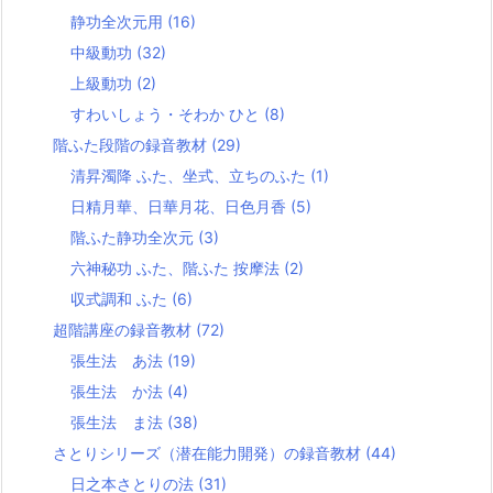
静功全次元用
(16)
中級動功
(32)
上級動功
(2)
すわいしょう・そわか ひと
(8)
階ふた段階の録音教材
(29)
清昇濁降 ふた、坐式、立ちのふた
(1)
日精月華、日華月花、日色月香
(5)
階ふた静功全次元
(3)
六神秘功 ふた、階ふた 按摩法
(2)
収式調和 ふた
(6)
超階講座の録音教材
(72)
張生法 あ法
(19)
張生法 か法
(4)
張生法 ま法
(38)
さとりシリーズ（潜在能力開発）の録音教材
(44)
日之本さとりの法
(31)