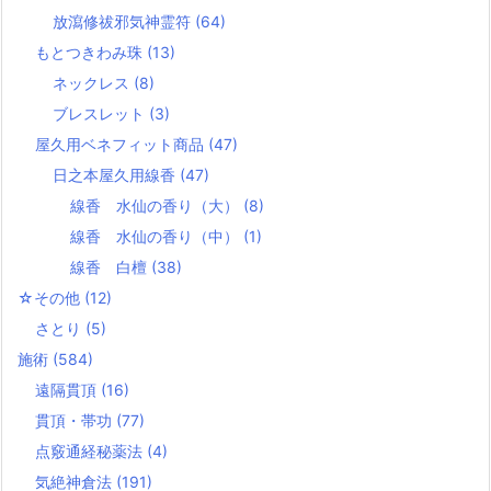
放瀉修祓邪気神霊符
(64)
もとつきわみ珠
(13)
ネックレス
(8)
ブレスレット
(3)
屋久用ベネフィット商品
(47)
日之本屋久用線香
(47)
線香 水仙の香り（大）
(8)
線香 水仙の香り（中）
(1)
線香 白檀
(38)
☆その他
(12)
さとり
(5)
施術
(584)
遠隔貫頂
(16)
貫頂・帯功
(77)
点竅通経秘薬法
(4)
気絶神倉法
(191)