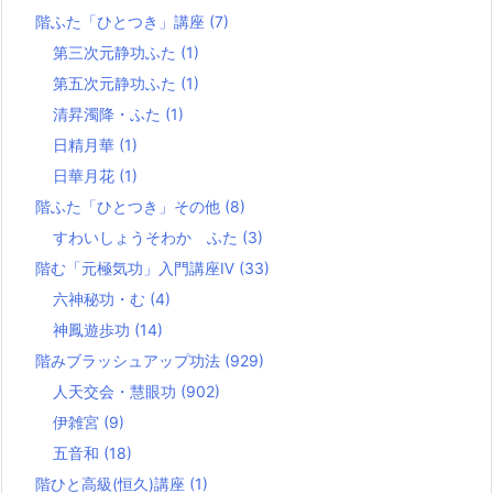
階ふた「ひとつき」講座
(7)
第三次元静功ふた
(1)
第五次元静功ふた
(1)
清昇濁降・ふた
(1)
日精月華
(1)
日華月花
(1)
階ふた「ひとつき」その他
(8)
すわいしょうそわか ふた
(3)
階む「元極気功」入門講座Ⅳ
(33)
六神秘功・む
(4)
神鳳遊歩功
(14)
階みブラッシュアップ功法
(929)
人天交会・慧眼功
(902)
伊雑宮
(9)
五音和
(18)
階ひと高級(恒久)講座
(1)