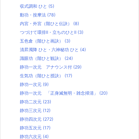
収式調和 ひと
(5)
動功・按摩法
(78)
内宮・外宮（階ひと伝訣）
(8)
つづけて環排Ⅱ・立ちのひとⅡ
(3)
五色倉（階ひと画訣）
(3)
清昇濁降 ひと・六神秘功 ひと
(4)
識眼功（階ひと観訣）
(24)
静功一次元 アナウンス付
(29)
生気功（階ひと授訣）
(17)
静功一次元
(9)
静功一次元 「正身滅無明・雑念掃清」
(20)
静功二次元
(23)
静功三次元
(12)
静功四次元
(272)
静功五次元
(17)
静功六次元
(4)