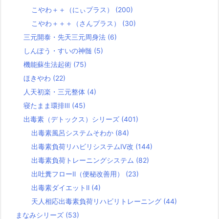
こやわ＋＋（にぃプラス）
(200)
こやわ＋＋＋（さんプラス）
(30)
三元開泰・先天三元周身法
(6)
しんぽう・すいの神髄
(5)
機能蘇生法起術
(75)
ほきやわ
(22)
人天初楽・三元整体
(4)
寝たまま環排Ⅲ
(45)
出毒素（デトックス）シリーズ
(401)
出毒素風呂システムそわか
(84)
出毒素負荷リハビリシステムⅣ改
(144)
出毒素負荷トレーニングシステム
(82)
出吐糞フローⅡ（便秘改善用）
(23)
出毒素ダイエットⅡ
(4)
天人相応出毒素負荷リハビリトレーニング
(44)
まなみシリーズ
(53)