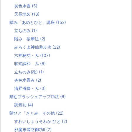
炎色水香
(5)
天長地久
(13)
階み「あめとひと」講座
(152)
立ちのみ
(1)
階み 按摩法
(2)
みろくよ神仙遊歩功
(22)
六神秘功・み
(107)
収式調和 み
(6)
立ちのみ(改)
(1)
炎色水香み
(2)
清昇濁降・み
(3)
階むブラッシュアップ功法
(6)
調気功
(4)
階ひと「きとみ」その他
(22)
すわいしょうそわか ひと
(2)
邪魔末濁防御功Ⅱ
(7)