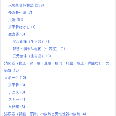
人格統合調和法
(239)
長寿長生法
(7)
足湯
(81)
肩甲骨はがし
(1)
生言霊
(5)
戻戻止痛（生言霊）
(1)
智慧の脳天法起術（生言霊）
(1)
三元整体（生言霊）
(3)
消化器（食道・胃・腸・直腸・肛門・肝臓・胆道・膵臓など）の
病気
(12)
スポーツ
(12)
肩甲骨
(3)
テニス
(3)
スキー
(4)
自転車
(3)
泌尿器（腎臓・尿路）の病気と男性性器の病気
(4)