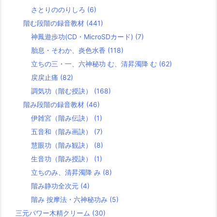
さとりののりしろ
(6)
階む段階の録音教材
(441)
神鳳遊歩功(CD・MicroSDカード)
(7)
胎息・そわか、炎色水香
(118)
立ちの三・一、六神秘功 む、清昇濁降 む
(62)
戻戻止痛
(82)
調気功（階む授訣）
(168)
階み段階の録音教材
(46)
伊雑宮（階み伝訣）
(1)
五音和（階み画訣）
(7)
慧眼功（階み観訣）
(8)
生音功（階み授訣）
(1)
立ちのみ、清昇濁降 み
(8)
階み静功全次元
(4)
階み 按摩法・六神秘功み
(5)
三元パワー木精クリーム
(30)