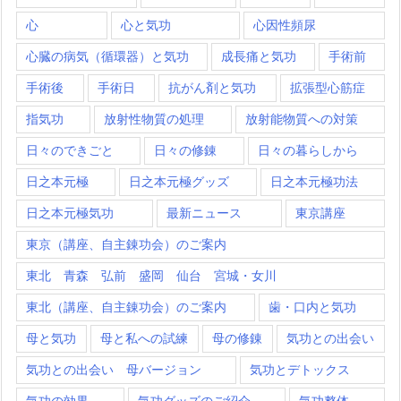
心
心と気功
心因性頻尿
心臓の病気（循環器）と気功
成長痛と気功
手術前
手術後
手術日
抗がん剤と気功
拡張型心筋症
指気功
放射性物質の処理
放射能物質への対策
日々のできごと
日々の修錬
日々の暮らしから
日之本元極
日之本元極グッズ
日之本元極功法
日之本元極気功
最新ニュース
東京講座
東京（講座、自主錬功会）のご案内
東北 青森 弘前 盛岡 仙台 宮城・女川
東北（講座、自主錬功会）のご案内
歯・口内と気功
母と気功
母と私への試練
母の修錬
気功との出会い
気功との出会い 母バージョン
気功とデトックス
気功の効果
気功グッズのご紹介
気功整体