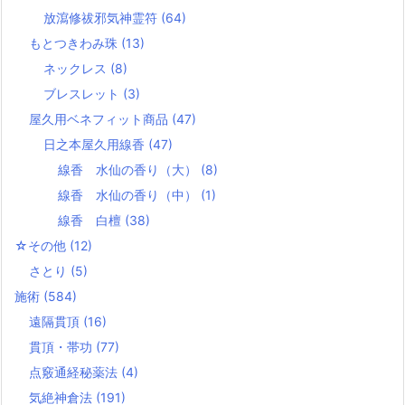
放瀉修祓邪気神霊符
(64)
もとつきわみ珠
(13)
ネックレス
(8)
ブレスレット
(3)
屋久用ベネフィット商品
(47)
日之本屋久用線香
(47)
線香 水仙の香り（大）
(8)
線香 水仙の香り（中）
(1)
線香 白檀
(38)
☆その他
(12)
さとり
(5)
施術
(584)
遠隔貫頂
(16)
貫頂・帯功
(77)
点竅通経秘薬法
(4)
気絶神倉法
(191)