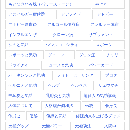
もとつきわみ珠（パワーストーン）
やけど
アスペルガー症候群
アデノイド
アトピー
アトピー皮膚炎
アルコール依存症
アレルギー体質
インフルエンザ
クローン病
サプリメント
シミと気功
シンクロニシティ
スポーツ
スポーツと気功
ダイエット
ダウン症
チャリ
ドライアイ
ニュースと気功
パワーカード
パーキンソンと気功
フォト・ヒーリング
ブログ
ヘルニアと気功
ヘルプ
ヘルペス
リュウマチ
中耳炎と気功
乳腺炎と気功
亀仙人の気功講義
人体について
人格統合調和法
伝統
低身長
体脂肪
便秘
修練と気功
修錬効果を上げるグッズ
元極グッズ
元極パワー
元極功法
入院中