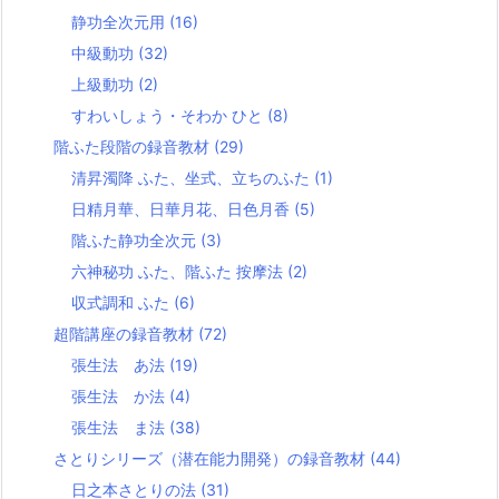
静功全次元用
(16)
中級動功
(32)
上級動功
(2)
すわいしょう・そわか ひと
(8)
階ふた段階の録音教材
(29)
清昇濁降 ふた、坐式、立ちのふた
(1)
日精月華、日華月花、日色月香
(5)
階ふた静功全次元
(3)
六神秘功 ふた、階ふた 按摩法
(2)
収式調和 ふた
(6)
超階講座の録音教材
(72)
張生法 あ法
(19)
張生法 か法
(4)
張生法 ま法
(38)
さとりシリーズ（潜在能力開発）の録音教材
(44)
日之本さとりの法
(31)