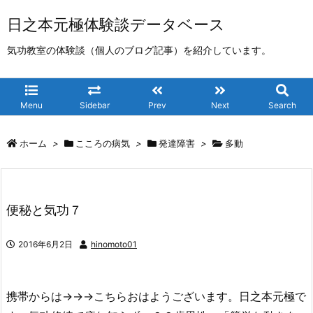
日之本元極体験談データベース
気功教室の体験談（個人のブログ記事）を紹介しています。
Menu
Sidebar
Prev
Next
Search
ホーム
>
こころの病気
>
発達障害
>
多動
便秘と気功７
2016年6月2日
hinomoto01
携帯からは→→→こちらおはようございます。日之本元極で