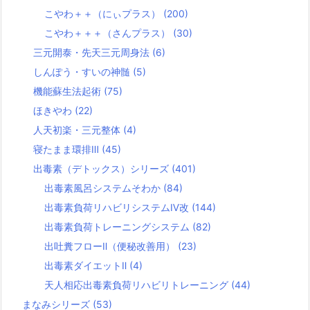
こやわ＋＋（にぃプラス）
(200)
こやわ＋＋＋（さんプラス）
(30)
三元開泰・先天三元周身法
(6)
しんぽう・すいの神髄
(5)
機能蘇生法起術
(75)
ほきやわ
(22)
人天初楽・三元整体
(4)
寝たまま環排Ⅲ
(45)
出毒素（デトックス）シリーズ
(401)
出毒素風呂システムそわか
(84)
出毒素負荷リハビリシステムⅣ改
(144)
出毒素負荷トレーニングシステム
(82)
出吐糞フローⅡ（便秘改善用）
(23)
出毒素ダイエットⅡ
(4)
天人相応出毒素負荷リハビリトレーニング
(44)
まなみシリーズ
(53)