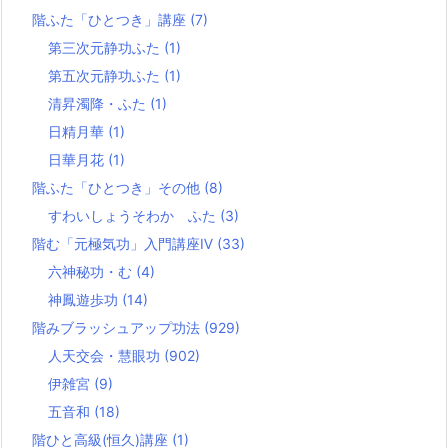
階ふた「ひとつき」講座
(7)
第三次元静功ふた
(1)
第五次元静功ふた
(1)
清昇濁降・ふた
(1)
日精月華
(1)
日華月花
(1)
階ふた「ひとつき」その他
(8)
すわいしょうそわか ふた
(3)
階む「元極気功」入門講座Ⅳ
(33)
六神秘功・む
(4)
神鳳遊歩功
(14)
階みブラッシュアップ功法
(929)
人天交会・慧眼功
(902)
伊雑宮
(9)
五音和
(18)
階ひと高級(恒久)講座
(1)