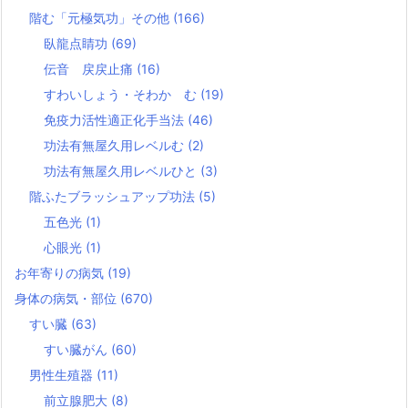
階む「元極気功」その他
(166)
臥龍点睛功
(69)
伝音 戻戻止痛
(16)
すわいしょう・そわか む
(19)
免疫力活性適正化手当法
(46)
功法有無屋久用レベルむ
(2)
功法有無屋久用レベルひと
(3)
階ふたブラッシュアップ功法
(5)
五色光
(1)
心眼光
(1)
お年寄りの病気
(19)
身体の病気・部位
(670)
すい臓
(63)
すい臓がん
(60)
男性生殖器
(11)
前立腺肥大
(8)