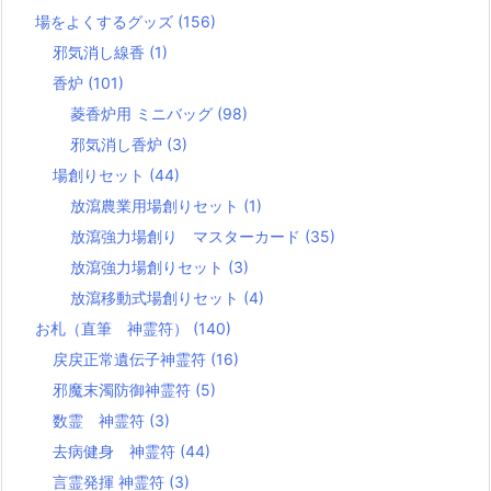
場をよくするグッズ
(156)
邪気消し線香
(1)
香炉
(101)
菱香炉用 ミニバッグ
(98)
邪気消し香炉
(3)
場創りセット
(44)
放瀉農業用場創りセット
(1)
放瀉強力場創り マスターカード
(35)
放瀉強力場創りセット
(3)
放瀉移動式場創りセット
(4)
お札（直筆 神霊符）
(140)
戻戻正常遺伝子神霊符
(16)
邪魔末濁防御神霊符
(5)
数霊 神霊符
(3)
去病健身 神霊符
(44)
言霊発揮 神霊符
(3)