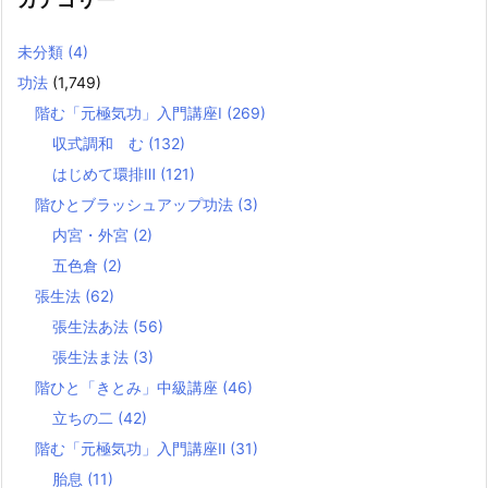
未分類
(4)
功法
(1,749)
階む「元極気功」入門講座Ⅰ
(269)
収式調和 む
(132)
はじめて環排Ⅲ
(121)
階ひとブラッシュアップ功法
(3)
内宮・外宮
(2)
五色倉
(2)
張生法
(62)
張生法あ法
(56)
張生法ま法
(3)
階ひと「きとみ」中級講座
(46)
立ちの二
(42)
階む「元極気功」入門講座Ⅱ
(31)
胎息
(11)