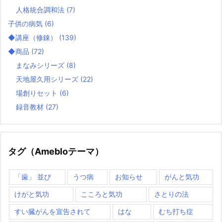
人格統合調和法
(7)
子供の病気
(6)
◆講座（修錬）
(139)
◆商品
(72)
まなみシリーズ
(8)
天地屋久用シリーズ
(22)
場創りセット
(6)
録音教材
(27)
タグ（Amebloテーマ）
「歯」 並び
うつ病
お知らせ
がんと気功
けがと気功
こころと気功
さとりの法
すい臓がんを宣告されて
はな
むち打ち症