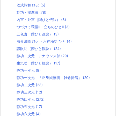
収式調和 ひと
(5)
動功・按摩法
(78)
内宮・外宮（階ひと伝訣）
(8)
つづけて環排Ⅱ・立ちのひとⅡ
(3)
五色倉（階ひと画訣）
(3)
清昇濁降 ひと・六神秘功 ひと
(4)
識眼功（階ひと観訣）
(24)
静功一次元 アナウンス付
(29)
生気功（階ひと授訣）
(17)
静功一次元
(9)
静功一次元 「正身滅無明・雑念掃清」
(20)
静功二次元
(23)
静功三次元
(12)
静功四次元
(272)
静功五次元
(17)
静功六次元
(4)