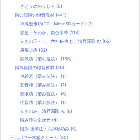
さとりののりしろ
(6)
階む段階の録音教材
(441)
神鳳遊歩功(CD・MicroSDカード)
(7)
胎息・そわか、炎色水香
(118)
立ちの三・一、六神秘功 む、清昇濁降 む
(62)
戻戻止痛
(82)
調気功（階む授訣）
(168)
階み段階の録音教材
(46)
伊雑宮（階み伝訣）
(1)
五音和（階み画訣）
(7)
慧眼功（階み観訣）
(8)
生音功（階み授訣）
(1)
立ちのみ、清昇濁降 み
(8)
階み静功全次元
(4)
階み 按摩法・六神秘功み
(5)
三元パワー木精クリーム
(30)