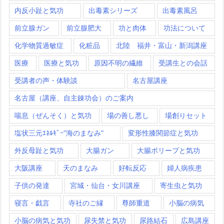
内反小趾と気功
出毒素シリーズ
出毒素風呂
前立腺ガン
前立腺肥大
功と肉体
功法について
化学物質過敏症
化粧品
北陸 福井・富山・新潟講座
医療
医療と気功
原因不明の繊維
受講生との会話
受講者の声・体験談
名古屋講座
名古屋（講座、自主錬功会）のご案内
喘息（ぜんそく）と気功
場の善し悪し
場創りセット
塩状三元ｴﾈﾙｷﾞｰ”海のまなみ”
変形性膝関節症と気功
外反母趾と気功
大腸ガン
大腸ポリープと気功
大阪講座
天のまなみ
好転反応
婦人病疾患
子供の発達
宮城・仙台・女川講座
寄生虫と気功
寝言・戯言
寺社のご縁
尊師重道
小脳の病気
小脳の病気と気功
尿失禁と気功
尿路結石
広島講座