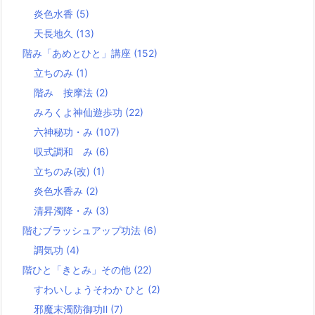
炎色水香
(5)
天長地久
(13)
階み「あめとひと」講座
(152)
立ちのみ
(1)
階み 按摩法
(2)
みろくよ神仙遊歩功
(22)
六神秘功・み
(107)
収式調和 み
(6)
立ちのみ(改)
(1)
炎色水香み
(2)
清昇濁降・み
(3)
階むブラッシュアップ功法
(6)
調気功
(4)
階ひと「きとみ」その他
(22)
すわいしょうそわか ひと
(2)
邪魔末濁防御功Ⅱ
(7)