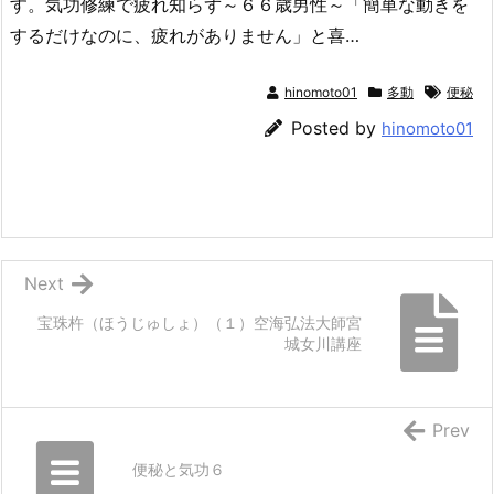
す。気功修練で疲れ知らず～６６歳男性～「簡単な動きを
するだけなのに、疲れがありません」と喜…
hinomoto01
多動
便秘
Posted by
hinomoto01
Next
宝珠杵（ほうじゅしょ）（１）空海弘法大師宮
城女川講座
Prev
便秘と気功６