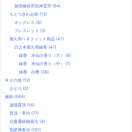
放瀉修祓邪気神霊符
(64)
もとつきわみ珠
(13)
ネックレス
(8)
ブレスレット
(3)
屋久用ベネフィット商品
(47)
日之本屋久用線香
(47)
線香 水仙の香り（大）
(8)
線香 水仙の香り（中）
(1)
線香 白檀
(38)
☆その他
(12)
さとり
(5)
施術
(584)
遠隔貫頂
(16)
貫頂・帯功
(77)
点竅通経秘薬法
(4)
気絶神倉法
(191)