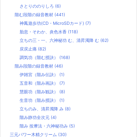
さとりののりしろ
(6)
階む段階の録音教材
(441)
神鳳遊歩功(CD・MicroSDカード)
(7)
胎息・そわか、炎色水香
(118)
立ちの三・一、六神秘功 む、清昇濁降 む
(62)
戻戻止痛
(82)
調気功（階む授訣）
(168)
階み段階の録音教材
(46)
伊雑宮（階み伝訣）
(1)
五音和（階み画訣）
(7)
慧眼功（階み観訣）
(8)
生音功（階み授訣）
(1)
立ちのみ、清昇濁降 み
(8)
階み静功全次元
(4)
階み 按摩法・六神秘功み
(5)
三元パワー木精クリーム
(30)