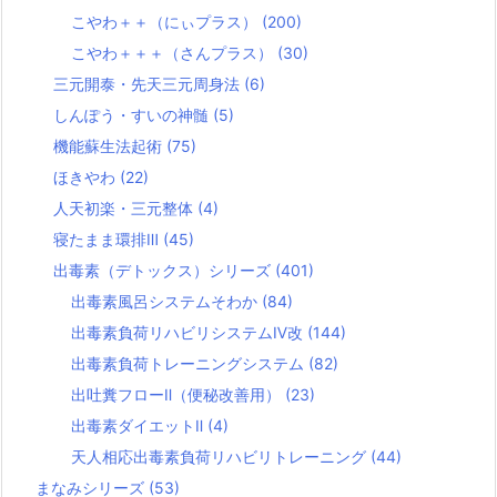
こやわ＋＋（にぃプラス）
(200)
こやわ＋＋＋（さんプラス）
(30)
三元開泰・先天三元周身法
(6)
しんぽう・すいの神髄
(5)
機能蘇生法起術
(75)
ほきやわ
(22)
人天初楽・三元整体
(4)
寝たまま環排Ⅲ
(45)
出毒素（デトックス）シリーズ
(401)
出毒素風呂システムそわか
(84)
出毒素負荷リハビリシステムⅣ改
(144)
出毒素負荷トレーニングシステム
(82)
出吐糞フローⅡ（便秘改善用）
(23)
出毒素ダイエットⅡ
(4)
天人相応出毒素負荷リハビリトレーニング
(44)
まなみシリーズ
(53)