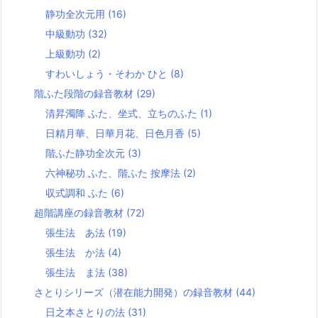
静功全次元用
(16)
中級動功
(32)
上級動功
(2)
すわいしょう・そわか ひと
(8)
階ふた段階の録音教材
(29)
清昇濁降 ふた、坐式、立ちのふた
(1)
日精月華、日華月花、日色月香
(5)
階ふた静功全次元
(3)
六神秘功 ふた、階ふた 按摩法
(2)
収式調和 ふた
(6)
超階講座の録音教材
(72)
張生法 あ法
(19)
張生法 か法
(4)
張生法 ま法
(38)
さとりシリーズ（潜在能力開発）の録音教材
(44)
日之本さとりの法
(31)