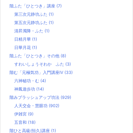
階ふた「ひとつき」講座
(7)
第三次元静功ふた
(1)
第五次元静功ふた
(1)
清昇濁降・ふた
(1)
日精月華
(1)
日華月花
(1)
階ふた「ひとつき」その他
(8)
すわいしょうそわか ふた
(3)
階む「元極気功」入門講座Ⅳ
(33)
六神秘功・む
(4)
神鳳遊歩功
(14)
階みブラッシュアップ功法
(929)
人天交会・慧眼功
(902)
伊雑宮
(9)
五音和
(18)
階ひと高級(恒久)講座
(1)