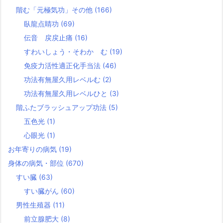
階む「元極気功」その他
(166)
臥龍点睛功
(69)
伝音 戻戻止痛
(16)
すわいしょう・そわか む
(19)
免疫力活性適正化手当法
(46)
功法有無屋久用レベルむ
(2)
功法有無屋久用レベルひと
(3)
階ふたブラッシュアップ功法
(5)
五色光
(1)
心眼光
(1)
お年寄りの病気
(19)
身体の病気・部位
(670)
すい臓
(63)
すい臓がん
(60)
男性生殖器
(11)
前立腺肥大
(8)