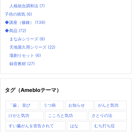
人格統合調和法
(7)
子供の病気
(6)
◆講座（修錬）
(139)
◆商品
(72)
まなみシリーズ
(8)
天地屋久用シリーズ
(22)
場創りセット
(6)
録音教材
(27)
タグ（Amebloテーマ）
「歯」 並び
うつ病
お知らせ
がんと気功
けがと気功
こころと気功
さとりの法
すい臓がんを宣告されて
はな
むち打ち症