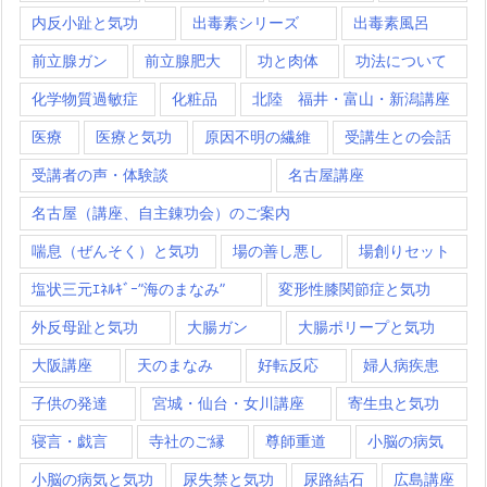
内反小趾と気功
出毒素シリーズ
出毒素風呂
前立腺ガン
前立腺肥大
功と肉体
功法について
化学物質過敏症
化粧品
北陸 福井・富山・新潟講座
医療
医療と気功
原因不明の繊維
受講生との会話
受講者の声・体験談
名古屋講座
名古屋（講座、自主錬功会）のご案内
喘息（ぜんそく）と気功
場の善し悪し
場創りセット
塩状三元ｴﾈﾙｷﾞｰ”海のまなみ”
変形性膝関節症と気功
外反母趾と気功
大腸ガン
大腸ポリープと気功
大阪講座
天のまなみ
好転反応
婦人病疾患
子供の発達
宮城・仙台・女川講座
寄生虫と気功
寝言・戯言
寺社のご縁
尊師重道
小脳の病気
小脳の病気と気功
尿失禁と気功
尿路結石
広島講座