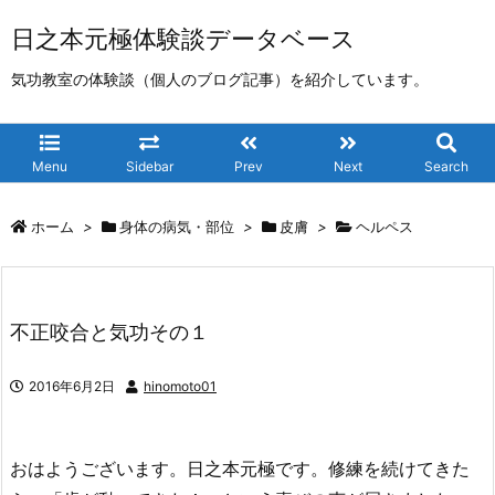
日之本元極体験談データベース
気功教室の体験談（個人のブログ記事）を紹介しています。
Menu
Sidebar
Prev
Next
Search
ホーム
>
身体の病気・部位
>
皮膚
>
ヘルペス
不正咬合と気功その１
2016年6月2日
hinomoto01
おはようございます。日之本元極です。修練を続けてきた