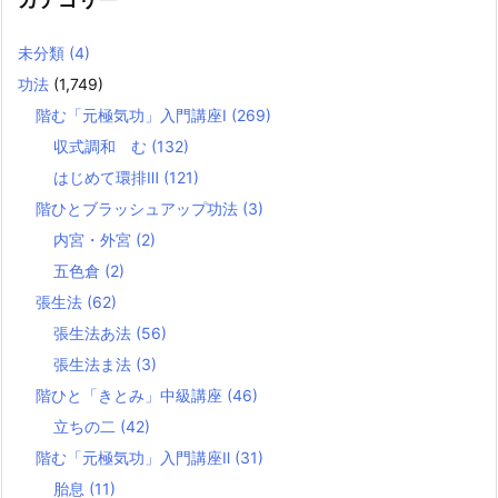
未分類
(4)
功法
(1,749)
階む「元極気功」入門講座Ⅰ
(269)
収式調和 む
(132)
はじめて環排Ⅲ
(121)
階ひとブラッシュアップ功法
(3)
内宮・外宮
(2)
五色倉
(2)
張生法
(62)
張生法あ法
(56)
張生法ま法
(3)
階ひと「きとみ」中級講座
(46)
立ちの二
(42)
階む「元極気功」入門講座Ⅱ
(31)
胎息
(11)