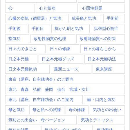
心
心と気功
心因性頻尿
心臓の病気（循環器）と気功
成長痛と気功
手術前
手術後
手術日
抗がん剤と気功
拡張型心筋症
指気功
放射性物質の処理
放射能物質への対策
日々のできごと
日々の修錬
日々の暮らしから
日之本元極
日之本元極グッズ
日之本元極功法
日之本元極気功
最新ニュース
東京講座
東京（講座、自主錬功会）のご案内
東北 青森 弘前 盛岡 仙台 宮城・女川
東北（講座、自主錬功会）のご案内
歯・口内と気功
母と気功
母と私への試練
母の修錬
気功との出会い
気功との出会い 母バージョン
気功とデトックス
気功の効果
気功グッズのご紹介
気功整体