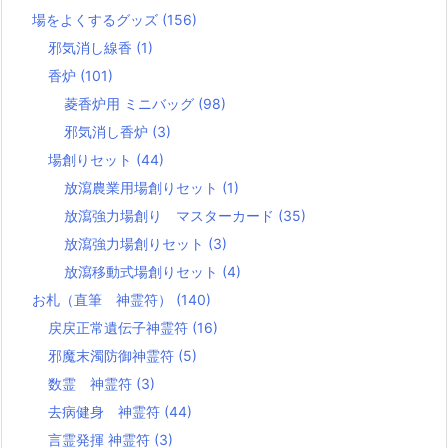
場をよくするグッズ
(156)
邪気消し線香
(1)
香炉
(101)
菱香炉用 ミニバッグ
(98)
邪気消し香炉
(3)
場創りセット
(44)
放瀉農業用場創りセット
(1)
放瀉強力場創り マスターカード
(35)
放瀉強力場創りセット
(3)
放瀉移動式場創りセット
(4)
お札（直筆 神霊符）
(140)
戻戻正常遺伝子神霊符
(16)
邪魔末濁防御神霊符
(5)
数霊 神霊符
(3)
去病健身 神霊符
(44)
言霊発揮 神霊符
(3)