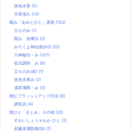
炎色水香
(5)
天長地久
(13)
階み「あめとひと」講座
(152)
立ちのみ
(1)
階み 按摩法
(2)
みろくよ神仙遊歩功
(22)
六神秘功・み
(107)
収式調和 み
(6)
立ちのみ(改)
(1)
炎色水香み
(2)
清昇濁降・み
(3)
階むブラッシュアップ功法
(6)
調気功
(4)
階ひと「きとみ」その他
(22)
すわいしょうそわか ひと
(2)
邪魔末濁防御功Ⅱ
(7)