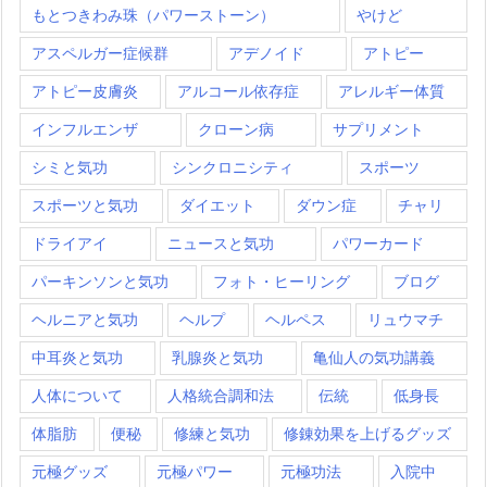
もとつきわみ珠（パワーストーン）
やけど
アスペルガー症候群
アデノイド
アトピー
アトピー皮膚炎
アルコール依存症
アレルギー体質
インフルエンザ
クローン病
サプリメント
シミと気功
シンクロニシティ
スポーツ
スポーツと気功
ダイエット
ダウン症
チャリ
ドライアイ
ニュースと気功
パワーカード
パーキンソンと気功
フォト・ヒーリング
ブログ
ヘルニアと気功
ヘルプ
ヘルペス
リュウマチ
中耳炎と気功
乳腺炎と気功
亀仙人の気功講義
人体について
人格統合調和法
伝統
低身長
体脂肪
便秘
修練と気功
修錬効果を上げるグッズ
元極グッズ
元極パワー
元極功法
入院中