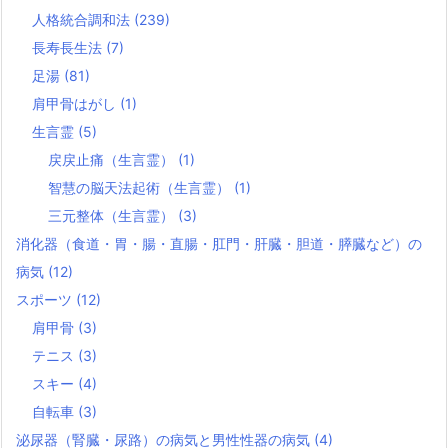
人格統合調和法
(239)
長寿長生法
(7)
足湯
(81)
肩甲骨はがし
(1)
生言霊
(5)
戻戻止痛（生言霊）
(1)
智慧の脳天法起術（生言霊）
(1)
三元整体（生言霊）
(3)
消化器（食道・胃・腸・直腸・肛門・肝臓・胆道・膵臓など）の
病気
(12)
スポーツ
(12)
肩甲骨
(3)
テニス
(3)
スキー
(4)
自転車
(3)
泌尿器（腎臓・尿路）の病気と男性性器の病気
(4)