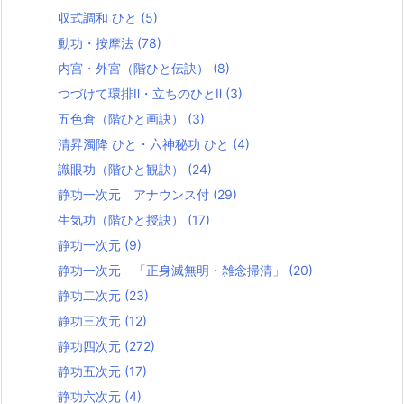
収式調和 ひと
(5)
動功・按摩法
(78)
内宮・外宮（階ひと伝訣）
(8)
つづけて環排Ⅱ・立ちのひとⅡ
(3)
五色倉（階ひと画訣）
(3)
清昇濁降 ひと・六神秘功 ひと
(4)
識眼功（階ひと観訣）
(24)
静功一次元 アナウンス付
(29)
生気功（階ひと授訣）
(17)
静功一次元
(9)
静功一次元 「正身滅無明・雑念掃清」
(20)
静功二次元
(23)
静功三次元
(12)
静功四次元
(272)
静功五次元
(17)
静功六次元
(4)