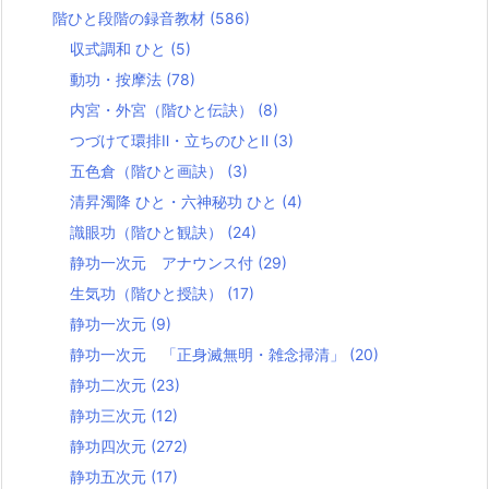
階ひと段階の録音教材
(586)
収式調和 ひと
(5)
動功・按摩法
(78)
内宮・外宮（階ひと伝訣）
(8)
つづけて環排Ⅱ・立ちのひとⅡ
(3)
五色倉（階ひと画訣）
(3)
清昇濁降 ひと・六神秘功 ひと
(4)
識眼功（階ひと観訣）
(24)
静功一次元 アナウンス付
(29)
生気功（階ひと授訣）
(17)
静功一次元
(9)
静功一次元 「正身滅無明・雑念掃清」
(20)
静功二次元
(23)
静功三次元
(12)
静功四次元
(272)
静功五次元
(17)