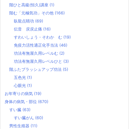
階ひと高級(恒久)講座
(1)
階む「元極気功」その他
(166)
臥龍点睛功
(69)
伝音 戻戻止痛
(16)
すわいしょう・そわか む
(19)
免疫力活性適正化手当法
(46)
功法有無屋久用レベルむ
(2)
功法有無屋久用レベルひと
(3)
階ふたブラッシュアップ功法
(5)
五色光
(1)
心眼光
(1)
お年寄りの病気
(19)
身体の病気・部位
(670)
すい臓
(63)
すい臓がん
(60)
男性生殖器
(11)