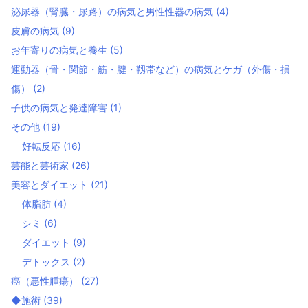
泌尿器（腎臓・尿路）の病気と男性性器の病気
(4)
皮膚の病気
(9)
お年寄りの病気と養生
(5)
運動器（骨・関節・筋・腱・靱帯など）の病気とケガ（外傷・損
傷）
(2)
子供の病気と発達障害
(1)
その他
(19)
好転反応
(16)
芸能と芸術家
(26)
美容とダイエット
(21)
体脂肪
(4)
シミ
(6)
ダイエット
(9)
デトックス
(2)
癌（悪性腫瘍）
(27)
◆施術
(39)