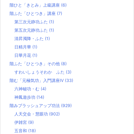
階ひと「きとみ」上級講座
(6)
階ふた「ひとつき」講座
(7)
第三次元静功ふた
(1)
第五次元静功ふた
(1)
清昇濁降・ふた
(1)
日精月華
(1)
日華月花
(1)
階ふた「ひとつき」その他
(8)
すわいしょうそわか ふた
(3)
階む「元極気功」入門講座Ⅳ
(33)
六神秘功・む
(4)
神鳳遊歩功
(14)
階みブラッシュアップ功法
(929)
人天交会・慧眼功
(902)
伊雑宮
(9)
五音和
(18)