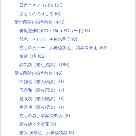
日之本さとりの法
(31)
さとりののりしろ
(6)
階む段階の録音教材
(441)
神鳳遊歩功(CD・MicroSDカード)
(7)
胎息・そわか、炎色水香
(118)
立ちの三・一、六神秘功 む、清昇濁降 む
(62)
戻戻止痛
(82)
調気功（階む授訣）
(168)
階み段階の録音教材
(46)
伊雑宮（階み伝訣）
(1)
五音和（階み画訣）
(7)
慧眼功（階み観訣）
(8)
生音功（階み授訣）
(1)
立ちのみ、清昇濁降 み
(8)
階み静功全次元
(4)
階み 按摩法・六神秘功み
(5)