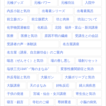
元極グッズ
元極パワー
元極功法
入院中
内反小趾と気功
出毒素シリーズ
出毒素風呂
前立腺ガン
前立腺肥大
功と肉体
功法について
化学物質過敏症
化粧品
北陸 福井・富山・新潟講座
医療
医療と気功
原因不明の繊維
受講生との会話
受講者の声・体験談
名古屋講座
名古屋（講座、自主錬功会）のご案内
喘息（ぜんそく）と気功
場の善し悪し
場創りセット
塩状三元ｴﾈﾙｷﾞｰ”海のまなみ”
変形性膝関節症と気功
外反母趾と気功
大腸ガン
大腸ポリープと気功
大阪講座
天のまなみ
好転反応
婦人病疾患
子供の発達
宮城・仙台・女川講座
寄生虫と気功
寝言・戯言
寺社のご縁
尊師重道
小脳の病気