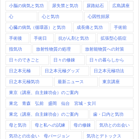
小脳の病気と気功
尿失禁と気功
尿路結石
広島講座
心
心と気功
心因性頻尿
心臓の病気（循環器）と気功
成長痛と気功
手術前
手術後
手術日
抗がん剤と気功
拡張型心筋症
指気功
放射性物質の処理
放射能物質への対策
日々のできごと
日々の修錬
日々の暮らしから
日之本元極
日之本元極グッズ
日之本元極功法
日之本元極気功
最新ニュース
東京講座
東京（講座、自主錬功会）のご案内
東北 青森 弘前 盛岡 仙台 宮城・女川
東北（講座、自主錬功会）のご案内
歯・口内と気功
母と気功
母と私への試練
母の修錬
気功との出会い
気功との出会い 母バージョン
気功とデトックス