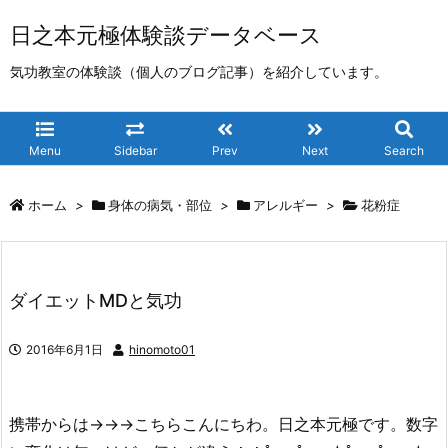
日之本元極体験談データベース
気功教室の体験談（個人のブログ記事）を紹介しています。
Menu
Sidebar
Prev
Next
Search
ホーム
>
身体の病気・部位
>
アレルギー
>
花粉症
ダイエットMDと気功
2016年6月1日
hinomoto01
携帯からは→→→こちらこんにちわ。日之本元極です。数字