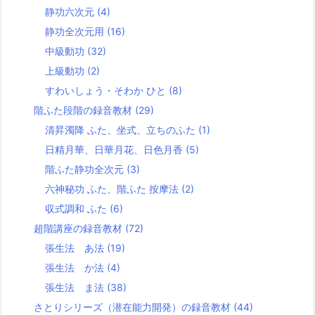
静功六次元
(4)
静功全次元用
(16)
中級動功
(32)
上級動功
(2)
すわいしょう・そわか ひと
(8)
階ふた段階の録音教材
(29)
清昇濁降 ふた、坐式、立ちのふた
(1)
日精月華、日華月花、日色月香
(5)
階ふた静功全次元
(3)
六神秘功 ふた、階ふた 按摩法
(2)
収式調和 ふた
(6)
超階講座の録音教材
(72)
張生法 あ法
(19)
張生法 か法
(4)
張生法 ま法
(38)
さとりシリーズ（潜在能力開発）の録音教材
(44)