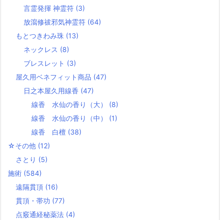
言霊発揮 神霊符
(3)
放瀉修祓邪気神霊符
(64)
もとつきわみ珠
(13)
ネックレス
(8)
ブレスレット
(3)
屋久用ベネフィット商品
(47)
日之本屋久用線香
(47)
線香 水仙の香り（大）
(8)
線香 水仙の香り（中）
(1)
線香 白檀
(38)
☆その他
(12)
さとり
(5)
施術
(584)
遠隔貫頂
(16)
貫頂・帯功
(77)
点竅通経秘薬法
(4)