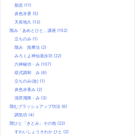
胎息
(11)
炎色水香
(5)
天長地久
(13)
階み「あめとひと」講座
(152)
立ちのみ
(1)
階み 按摩法
(2)
みろくよ神仙遊歩功
(22)
六神秘功・み
(107)
収式調和 み
(6)
立ちのみ(改)
(1)
炎色水香み
(2)
清昇濁降・み
(3)
階むブラッシュアップ功法
(6)
調気功
(4)
階ひと「きとみ」その他
(22)
すわいしょうそわか ひと
(2)