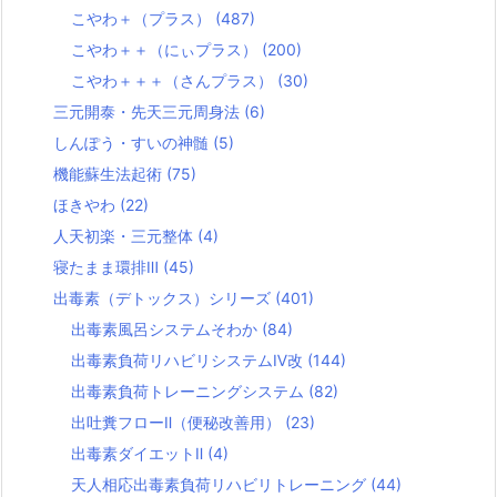
こやわ＋（プラス）
(487)
こやわ＋＋（にぃプラス）
(200)
こやわ＋＋＋（さんプラス）
(30)
三元開泰・先天三元周身法
(6)
しんぽう・すいの神髄
(5)
機能蘇生法起術
(75)
ほきやわ
(22)
人天初楽・三元整体
(4)
寝たまま環排Ⅲ
(45)
出毒素（デトックス）シリーズ
(401)
出毒素風呂システムそわか
(84)
出毒素負荷リハビリシステムⅣ改
(144)
出毒素負荷トレーニングシステム
(82)
出吐糞フローⅡ（便秘改善用）
(23)
出毒素ダイエットⅡ
(4)
天人相応出毒素負荷リハビリトレーニング
(44)