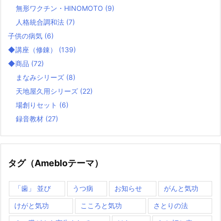
無形ワクチン・HINOMOTO
(9)
人格統合調和法
(7)
子供の病気
(6)
◆講座（修錬）
(139)
◆商品
(72)
まなみシリーズ
(8)
天地屋久用シリーズ
(22)
場創りセット
(6)
録音教材
(27)
タグ（Amebloテーマ）
「歯」 並び
うつ病
お知らせ
がんと気功
けがと気功
こころと気功
さとりの法