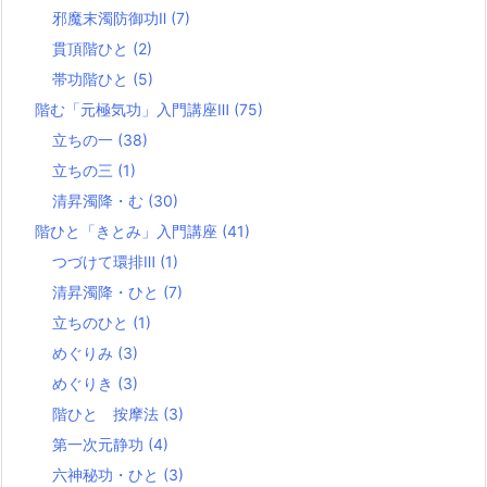
邪魔末濁防御功Ⅱ
(7)
貫頂階ひと
(2)
帯功階ひと
(5)
階む「元極気功」入門講座Ⅲ
(75)
立ちの一
(38)
立ちの三
(1)
清昇濁降・む
(30)
階ひと「きとみ」入門講座
(41)
つづけて環排Ⅲ
(1)
清昇濁降・ひと
(7)
立ちのひと
(1)
めぐりみ
(3)
めぐりき
(3)
階ひと 按摩法
(3)
第一次元静功
(4)
六神秘功・ひと
(3)