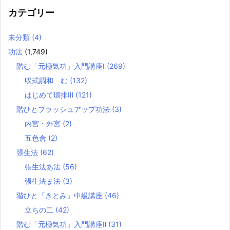
カテゴリー
未分類
(4)
功法
(1,749)
階む「元極気功」入門講座Ⅰ
(269)
収式調和 む
(132)
はじめて環排Ⅲ
(121)
階ひとブラッシュアップ功法
(3)
内宮・外宮
(2)
五色倉
(2)
張生法
(62)
張生法あ法
(56)
張生法ま法
(3)
階ひと「きとみ」中級講座
(46)
立ちの二
(42)
階む「元極気功」入門講座Ⅱ
(31)