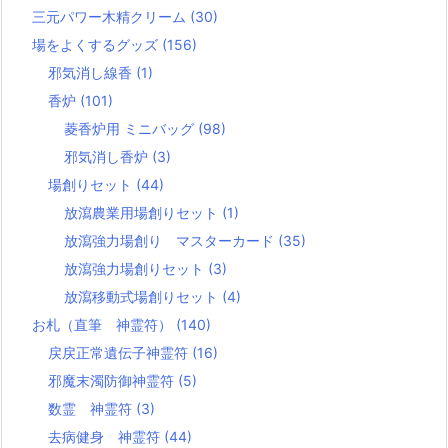
三元パワー木精クリーム
(30)
場をよくするグッズ
(156)
邪気消し線香
(1)
香炉
(101)
菱香炉用 ミニバッグ
(98)
邪気消し香炉
(3)
場創りセット
(44)
放瀉農業用場創りセット
(1)
放瀉強力場創り マスターカード
(35)
放瀉強力場創りセット
(3)
放瀉移動式場創りセット
(4)
お札（直筆 神霊符）
(140)
戻戻正常遺伝子神霊符
(16)
邪魔末濁防御神霊符
(5)
数霊 神霊符
(3)
去病健身 神霊符
(44)