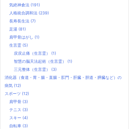
気絶神倉法
(191)
人格統合調和法
(239)
長寿長生法
(7)
足湯
(81)
肩甲骨はがし
(1)
生言霊
(5)
戻戻止痛（生言霊）
(1)
智慧の脳天法起術（生言霊）
(1)
三元整体（生言霊）
(3)
消化器（食道・胃・腸・直腸・肛門・肝臓・胆道・膵臓など）の
病気
(12)
スポーツ
(12)
肩甲骨
(3)
テニス
(3)
スキー
(4)
自転車
(3)