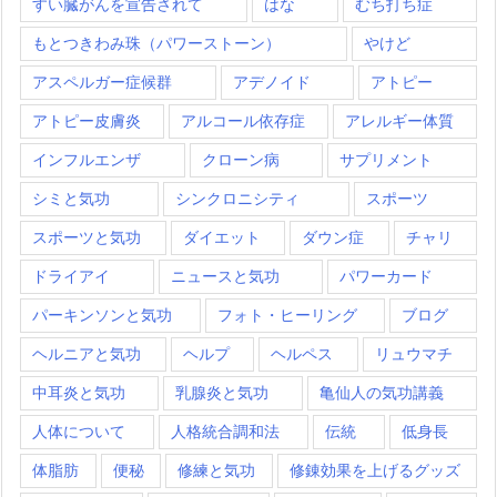
すい臓がんを宣告されて
はな
むち打ち症
もとつきわみ珠（パワーストーン）
やけど
アスペルガー症候群
アデノイド
アトピー
アトピー皮膚炎
アルコール依存症
アレルギー体質
インフルエンザ
クローン病
サプリメント
シミと気功
シンクロニシティ
スポーツ
スポーツと気功
ダイエット
ダウン症
チャリ
ドライアイ
ニュースと気功
パワーカード
パーキンソンと気功
フォト・ヒーリング
ブログ
ヘルニアと気功
ヘルプ
ヘルペス
リュウマチ
中耳炎と気功
乳腺炎と気功
亀仙人の気功講義
人体について
人格統合調和法
伝統
低身長
体脂肪
便秘
修練と気功
修錬効果を上げるグッズ