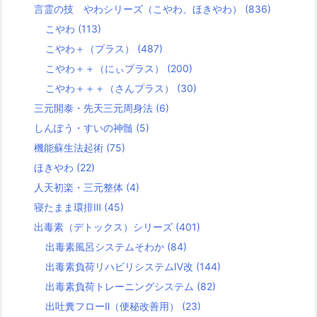
言霊の技 やわシリーズ（こやわ、ほきやわ）
(836)
こやわ
(113)
こやわ＋（プラス）
(487)
こやわ＋＋（にぃプラス）
(200)
こやわ＋＋＋（さんプラス）
(30)
三元開泰・先天三元周身法
(6)
しんぽう・すいの神髄
(5)
機能蘇生法起術
(75)
ほきやわ
(22)
人天初楽・三元整体
(4)
寝たまま環排Ⅲ
(45)
出毒素（デトックス）シリーズ
(401)
出毒素風呂システムそわか
(84)
出毒素負荷リハビリシステムⅣ改
(144)
出毒素負荷トレーニングシステム
(82)
出吐糞フローⅡ（便秘改善用）
(23)