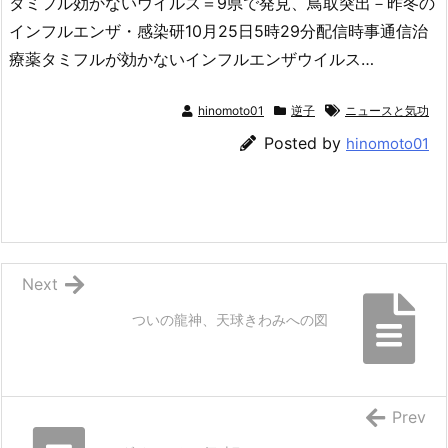
タミフル効かないウイルス＝9県で発見、鳥取突出－昨冬の
インフルエンザ・感染研10月25日5時29分配信時事通信治
療薬タミフルが効かないインフルエンザウイルス…
hinomoto01
逆子
ニュースと気功
Posted by
hinomoto01
Next
ついの龍神、天球きわみへの図
Prev