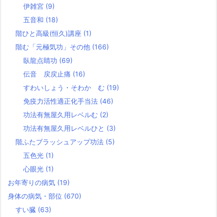
伊雑宮
(9)
五音和
(18)
階ひと高級(恒久)講座
(1)
階む「元極気功」その他
(166)
臥龍点睛功
(69)
伝音 戻戻止痛
(16)
すわいしょう・そわか む
(19)
免疫力活性適正化手当法
(46)
功法有無屋久用レベルむ
(2)
功法有無屋久用レベルひと
(3)
階ふたブラッシュアップ功法
(5)
五色光
(1)
心眼光
(1)
お年寄りの病気
(19)
身体の病気・部位
(670)
すい臓
(63)