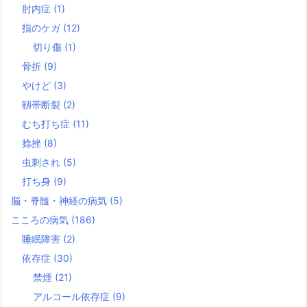
肘内症
(1)
指のケガ
(12)
切り傷
(1)
骨折
(9)
やけど
(3)
靱帯断裂
(2)
むち打ち症
(11)
捻挫
(8)
虫刺され
(5)
打ち身
(9)
脳・脊髄・神経の病気
(5)
こころの病気
(186)
睡眠障害
(2)
依存症
(30)
禁煙
(21)
アルコール依存症
(9)