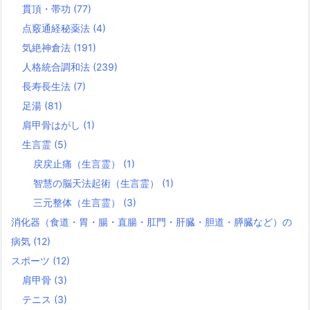
貫頂・帯功
(77)
点竅通経秘薬法
(4)
気絶神倉法
(191)
人格統合調和法
(239)
長寿長生法
(7)
足湯
(81)
肩甲骨はがし
(1)
生言霊
(5)
戻戻止痛（生言霊）
(1)
智慧の脳天法起術（生言霊）
(1)
三元整体（生言霊）
(3)
消化器（食道・胃・腸・直腸・肛門・肝臓・胆道・膵臓など）の
病気
(12)
スポーツ
(12)
肩甲骨
(3)
テニス
(3)