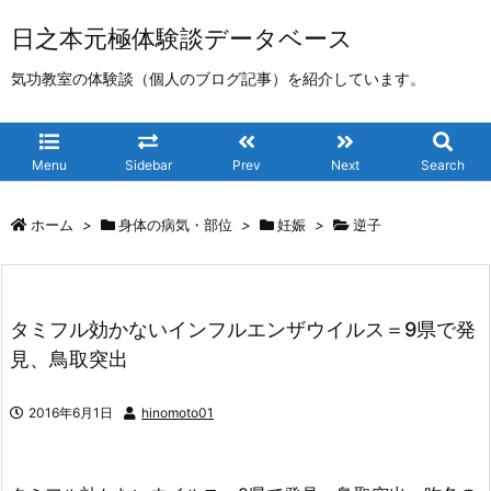
日之本元極体験談データベース
気功教室の体験談（個人のブログ記事）を紹介しています。
Menu
Sidebar
Prev
Next
Search
ホーム
>
身体の病気・部位
>
妊娠
>
逆子
タミフル効かないインフルエンザウイルス＝9県で発
見、鳥取突出
2016年6月1日
hinomoto01