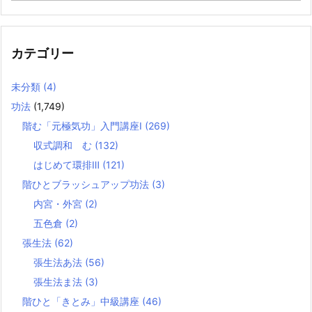
カテゴリー
未分類
(4)
功法
(1,749)
階む「元極気功」入門講座Ⅰ
(269)
収式調和 む
(132)
はじめて環排Ⅲ
(121)
階ひとブラッシュアップ功法
(3)
内宮・外宮
(2)
五色倉
(2)
張生法
(62)
張生法あ法
(56)
張生法ま法
(3)
階ひと「きとみ」中級講座
(46)