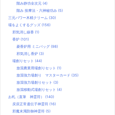
階み静功全次元
(4)
階み 按摩法・六神秘功み
(5)
三元パワー木精クリーム
(30)
場をよくするグッズ
(156)
邪気消し線香
(1)
香炉
(101)
菱香炉用 ミニバッグ
(98)
邪気消し香炉
(3)
場創りセット
(44)
放瀉農業用場創りセット
(1)
放瀉強力場創り マスターカード
(35)
放瀉強力場創りセット
(3)
放瀉移動式場創りセット
(4)
お札（直筆 神霊符）
(140)
戻戻正常遺伝子神霊符
(16)
邪魔末濁防御神霊符
(5)