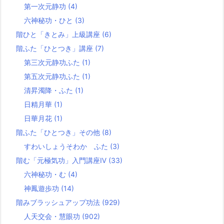
第一次元静功
(4)
六神秘功・ひと
(3)
階ひと「きとみ」上級講座
(6)
階ふた「ひとつき」講座
(7)
第三次元静功ふた
(1)
第五次元静功ふた
(1)
清昇濁降・ふた
(1)
日精月華
(1)
日華月花
(1)
階ふた「ひとつき」その他
(8)
すわいしょうそわか ふた
(3)
階む「元極気功」入門講座Ⅳ
(33)
六神秘功・む
(4)
神鳳遊歩功
(14)
階みブラッシュアップ功法
(929)
人天交会・慧眼功
(902)