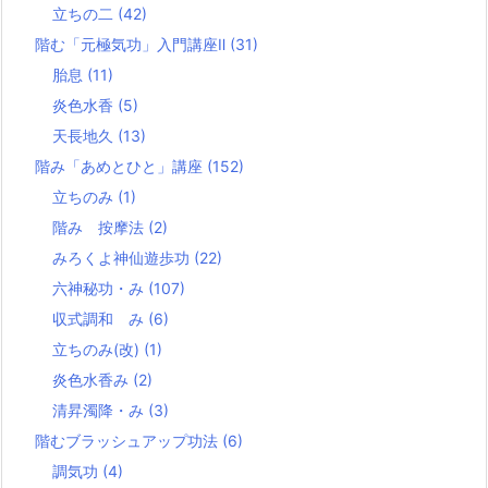
立ちの二
(42)
階む「元極気功」入門講座Ⅱ
(31)
胎息
(11)
炎色水香
(5)
天長地久
(13)
階み「あめとひと」講座
(152)
立ちのみ
(1)
階み 按摩法
(2)
みろくよ神仙遊歩功
(22)
六神秘功・み
(107)
収式調和 み
(6)
立ちのみ(改)
(1)
炎色水香み
(2)
清昇濁降・み
(3)
階むブラッシュアップ功法
(6)
調気功
(4)