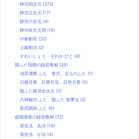
静功四次元
(272)
静功五次元
(17)
静功六次元
(4)
静功全次元用
(16)
中級動功
(32)
上級動功
(2)
すわいしょう・そわか ひと
(8)
階ふた段階の録音教材
(29)
清昇濁降 ふた、坐式、立ちのふた
(1)
日精月華、日華月花、日色月香
(5)
階ふた静功全次元
(3)
六神秘功 ふた、階ふた 按摩法
(2)
収式調和 ふた
(6)
超階講座の録音教材
(72)
張生法 あ法
(19)
張生法 か法
(4)