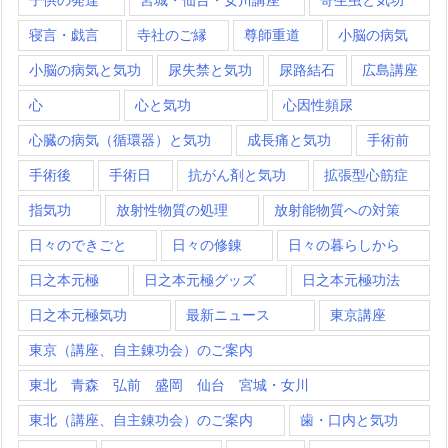
寝言・戯言
寺社のご縁
尊師重道
小脳の病気
小脳の病気と気功
尿失禁と気功
尿路結石
広島講座
心
心と気功
心因性頻尿
心臓の病気（循環器）と気功
成長痛と気功
手術前
手術後
手術日
抗がん剤と気功
拡張型心筋症
指気功
放射性物質の処理
放射能物質への対策
日々のできごと
日々の修錬
日々の暮らしから
日之本元極
日之本元極グッズ
日之本元極功法
日之本元極気功
最新ニュース
東京講座
東京（講座、自主錬功会）のご案内
東北 青森 弘前 盛岡 仙台 宮城・女川
東北（講座、自主錬功会）のご案内
歯・口内と気功