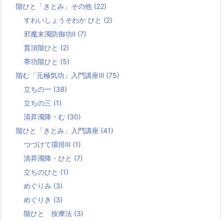
階ひと「きとみ」その他
(22)
すわいしょうそわか ひと
(2)
邪魔末濁防御功Ⅱ
(7)
貫頂階ひと
(2)
帯功階ひと
(5)
階む「元極気功」入門講座Ⅲ
(75)
立ちの一
(38)
立ちの三
(1)
清昇濁降・む
(30)
階ひと「きとみ」入門講座
(41)
つづけて環排Ⅲ
(1)
清昇濁降・ひと
(7)
立ちのひと
(1)
めぐりみ
(3)
めぐりき
(3)
階ひと 按摩法
(3)