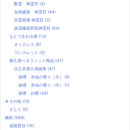
数霊 神霊符
(3)
去病健身 神霊符
(44)
言霊発揮 神霊符
(3)
放瀉修祓邪気神霊符
(64)
もとつきわみ珠
(13)
ネックレス
(8)
ブレスレット
(3)
屋久用ベネフィット商品
(47)
日之本屋久用線香
(47)
線香 水仙の香り（大）
(8)
線香 水仙の香り（中）
(1)
線香 白檀
(38)
☆その他
(12)
さとり
(5)
施術
(584)
遠隔貫頂
(16)