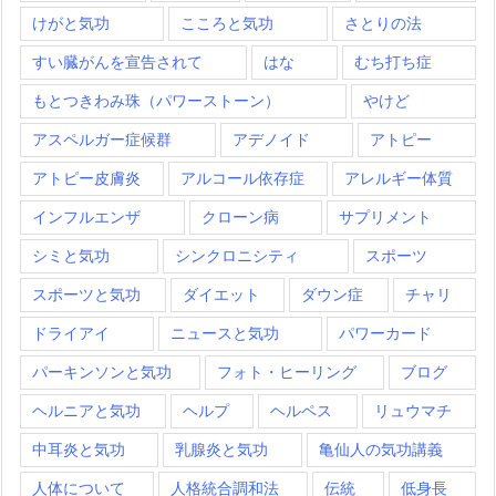
けがと気功
こころと気功
さとりの法
すい臓がんを宣告されて
はな
むち打ち症
もとつきわみ珠（パワーストーン）
やけど
アスペルガー症候群
アデノイド
アトピー
アトピー皮膚炎
アルコール依存症
アレルギー体質
インフルエンザ
クローン病
サプリメント
シミと気功
シンクロニシティ
スポーツ
スポーツと気功
ダイエット
ダウン症
チャリ
ドライアイ
ニュースと気功
パワーカード
パーキンソンと気功
フォト・ヒーリング
ブログ
ヘルニアと気功
ヘルプ
ヘルペス
リュウマチ
中耳炎と気功
乳腺炎と気功
亀仙人の気功講義
人体について
人格統合調和法
伝統
低身長