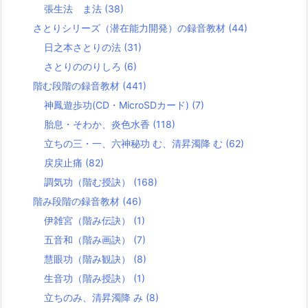
張生法 ま法
(38)
さとりシリーズ（潜在能力開発）の録音教材
(44)
日之本さとりの法
(31)
さとりののりしろ
(6)
階む段階の録音教材
(441)
神鳳遊歩功(CD・MicroSDカード)
(7)
胎息・そわか、炎色水香
(118)
立ちの三・一、六神秘功 む、清昇濁降 む
(62)
戻戻止痛
(82)
調気功（階む授訣）
(168)
階み段階の録音教材
(46)
伊雑宮（階み伝訣）
(1)
五音和（階み画訣）
(7)
慧眼功（階み観訣）
(8)
生音功（階み授訣）
(1)
立ちのみ、清昇濁降 み
(8)