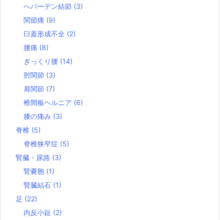
へバーデン結節
(3)
関節痛
(9)
臼蓋形成不全
(2)
腰痛
(8)
ぎっくり腰
(14)
肘関節
(3)
肩関節
(7)
椎間板ヘルニア
(6)
膝の痛み
(3)
脊椎
(5)
脊椎狭窄症
(5)
腎臓・尿路
(3)
腎嚢胞
(1)
腎臓結石
(1)
足
(22)
内反小趾
(2)