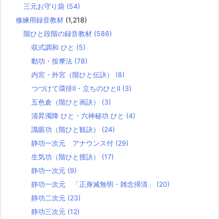
三元お守り袋
(54)
修練用録音教材
(1,218)
階ひと段階の録音教材
(586)
収式調和 ひと
(5)
動功・按摩法
(78)
内宮・外宮（階ひと伝訣）
(8)
つづけて環排Ⅱ・立ちのひとⅡ
(3)
五色倉（階ひと画訣）
(3)
清昇濁降 ひと・六神秘功 ひと
(4)
識眼功（階ひと観訣）
(24)
静功一次元 アナウンス付
(29)
生気功（階ひと授訣）
(17)
静功一次元
(9)
静功一次元 「正身滅無明・雑念掃清」
(20)
静功二次元
(23)
静功三次元
(12)