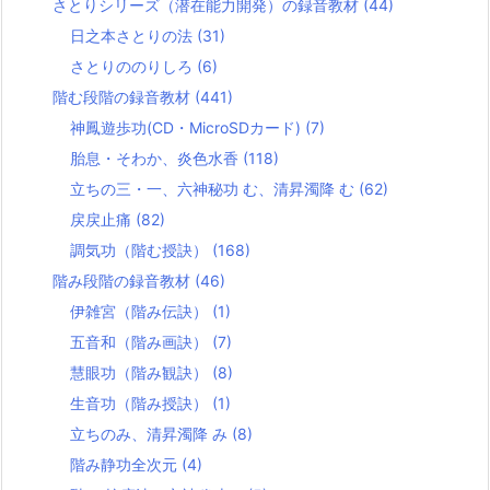
さとりシリーズ（潜在能力開発）の録音教材
(44)
日之本さとりの法
(31)
さとりののりしろ
(6)
階む段階の録音教材
(441)
神鳳遊歩功(CD・MicroSDカード)
(7)
胎息・そわか、炎色水香
(118)
立ちの三・一、六神秘功 む、清昇濁降 む
(62)
戻戻止痛
(82)
調気功（階む授訣）
(168)
階み段階の録音教材
(46)
伊雑宮（階み伝訣）
(1)
五音和（階み画訣）
(7)
慧眼功（階み観訣）
(8)
生音功（階み授訣）
(1)
立ちのみ、清昇濁降 み
(8)
階み静功全次元
(4)