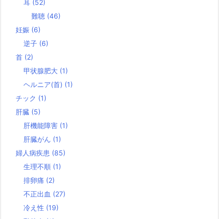
耳
(52)
難聴
(46)
妊娠
(6)
逆子
(6)
首
(2)
甲状腺肥大
(1)
ヘルニア(首)
(1)
チック
(1)
肝臓
(5)
肝機能障害
(1)
肝臓がん
(1)
婦人病疾患
(85)
生理不順
(1)
排卵痛
(2)
不正出血
(27)
冷え性
(19)