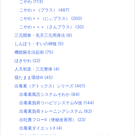
こやわ
(113)
こやわ＋（プラス）
(487)
こやわ＋＋（にぃプラス）
(200)
こやわ＋＋＋（さんプラス）
(30)
三元開泰・先天三元周身法
(6)
しんぽう・すいの神髄
(5)
機能蘇生法起術
(75)
ほきやわ
(22)
人天初楽・三元整体
(4)
寝たまま環排Ⅲ
(45)
出毒素（デトックス）シリーズ
(401)
出毒素風呂システムそわか
(84)
出毒素負荷リハビリシステムⅣ改
(144)
出毒素負荷トレーニングシステム
(82)
出吐糞フローⅡ（便秘改善用）
(23)
出毒素ダイエットⅡ
(4)