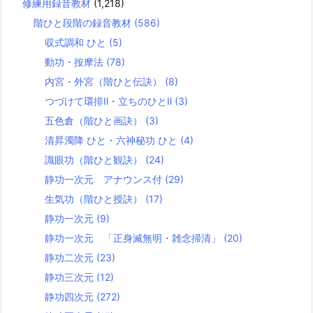
修練用録音教材
(1,218)
階ひと段階の録音教材
(586)
収式調和 ひと
(5)
動功・按摩法
(78)
内宮・外宮（階ひと伝訣）
(8)
つづけて環排Ⅱ・立ちのひとⅡ
(3)
五色倉（階ひと画訣）
(3)
清昇濁降 ひと・六神秘功 ひと
(4)
識眼功（階ひと観訣）
(24)
静功一次元 アナウンス付
(29)
生気功（階ひと授訣）
(17)
静功一次元
(9)
静功一次元 「正身滅無明・雑念掃清」
(20)
静功二次元
(23)
静功三次元
(12)
静功四次元
(272)