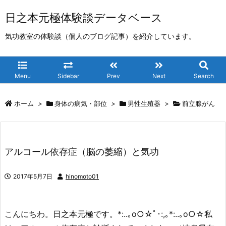
日之本元極体験談データベース
気功教室の体験談（個人のブログ記事）を紹介しています。
Menu
Sidebar
Prev
Next
Search
ホーム
>
身体の病気・部位
>
男性生殖器
>
前立腺がん
アルコール依存症（脳の萎縮）と気功
2017年5月7日
hinomoto01
こんにちわ。日之本元極です。*:..｡o○☆ﾟ･:,｡*:..｡o○☆私