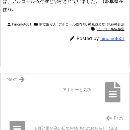
は、アルコール依存症と診断されていました。（岐阜県在
住６…
hinomoto01
前立腺がん
,
アルコール依存症
,
神鳳遊歩功
,
気絶神倉法
アルコール依存症
Posted by
hinomoto01
Next
アトピーと気功１
Prev
6月効果の高い日集中錬功会のお知らせ（6/3