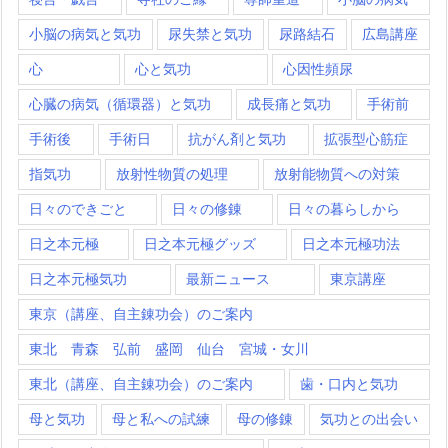
小脳の病気と気功
尿失禁と気功
尿路結石
広島講座
心
心と気功
心因性頻尿
心臓の病気（循環器）と気功
成長痛と気功
手術前
手術後
手術日
抗がん剤と気功
拡張型心筋症
指気功
放射性物質の処理
放射能物質への対策
日々のできごと
日々の修錬
日々の暮らしから
日之本元極
日之本元極グッズ
日之本元極功法
日之本元極気功
最新ニュース
東京講座
東京（講座、自主錬功会）のご案内
東北 青森 弘前 盛岡 仙台 宮城・女川
東北（講座、自主錬功会）のご案内
歯・口内と気功
母と気功
母と私への試練
母の修錬
気功との出会い