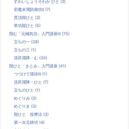
すわいしょうそわか ひと
(2)
邪魔末濁防御功Ⅱ
(7)
貫頂階ひと
(2)
帯功階ひと
(5)
階む「元極気功」入門講座Ⅲ
(75)
立ちの一
(38)
立ちの三
(1)
清昇濁降・む
(30)
階ひと「きとみ」入門講座
(41)
つづけて環排Ⅲ
(1)
清昇濁降・ひと
(7)
立ちのひと
(1)
めぐりみ
(3)
めぐりき
(3)
階ひと 按摩法
(3)
第一次元静功
(4)