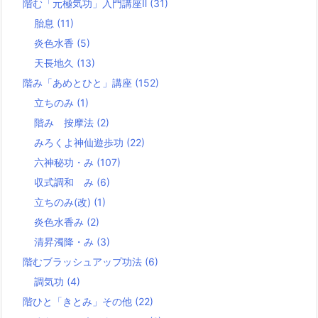
階む「元極気功」入門講座Ⅱ
(31)
胎息
(11)
炎色水香
(5)
天長地久
(13)
階み「あめとひと」講座
(152)
立ちのみ
(1)
階み 按摩法
(2)
みろくよ神仙遊歩功
(22)
六神秘功・み
(107)
収式調和 み
(6)
立ちのみ(改)
(1)
炎色水香み
(2)
清昇濁降・み
(3)
階むブラッシュアップ功法
(6)
調気功
(4)
階ひと「きとみ」その他
(22)