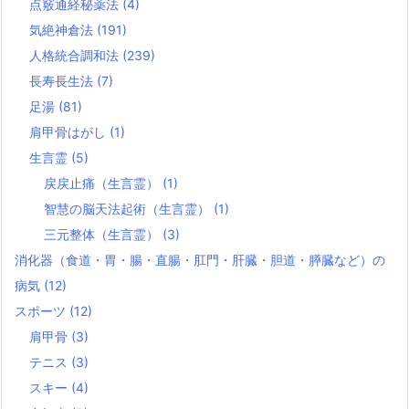
点竅通経秘薬法
(4)
気絶神倉法
(191)
人格統合調和法
(239)
長寿長生法
(7)
足湯
(81)
肩甲骨はがし
(1)
生言霊
(5)
戻戻止痛（生言霊）
(1)
智慧の脳天法起術（生言霊）
(1)
三元整体（生言霊）
(3)
消化器（食道・胃・腸・直腸・肛門・肝臓・胆道・膵臓など）の
病気
(12)
スポーツ
(12)
肩甲骨
(3)
テニス
(3)
スキー
(4)