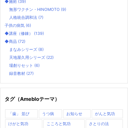
◆施術
(39)
無形ワクチン・HINOMOTO
(9)
人格統合調和法
(7)
子供の病気
(6)
◆講座（修錬）
(139)
◆商品
(72)
まなみシリーズ
(8)
天地屋久用シリーズ
(22)
場創りセット
(6)
録音教材
(27)
タグ（Amebloテーマ）
「歯」 並び
うつ病
お知らせ
がんと気功
けがと気功
こころと気功
さとりの法