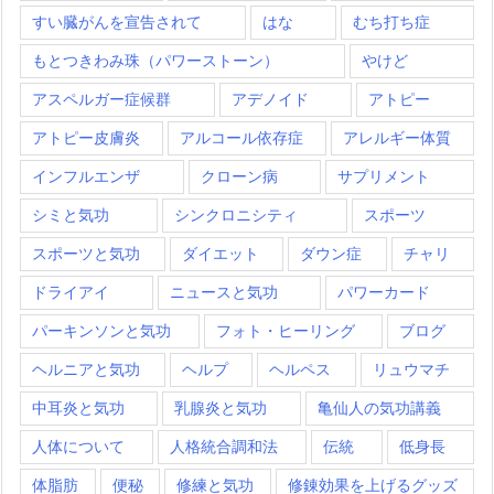
すい臓がんを宣告されて
はな
むち打ち症
もとつきわみ珠（パワーストーン）
やけど
アスペルガー症候群
アデノイド
アトピー
アトピー皮膚炎
アルコール依存症
アレルギー体質
インフルエンザ
クローン病
サプリメント
シミと気功
シンクロニシティ
スポーツ
スポーツと気功
ダイエット
ダウン症
チャリ
ドライアイ
ニュースと気功
パワーカード
パーキンソンと気功
フォト・ヒーリング
ブログ
ヘルニアと気功
ヘルプ
ヘルペス
リュウマチ
中耳炎と気功
乳腺炎と気功
亀仙人の気功講義
人体について
人格統合調和法
伝統
低身長
体脂肪
便秘
修練と気功
修錬効果を上げるグッズ