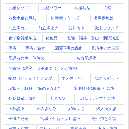
元極グッズ
元極パワー
元極功法
入院中
内反小趾と気功
出毒素シリーズ
出毒素風呂
前立腺ガン
前立腺肥大
功と肉体
功法について
化学物質過敏症
化粧品
北陸 福井・富山・新潟講座
医療
医療と気功
原因不明の繊維
受講生との会話
受講者の声・体験談
名古屋講座
名古屋（講座、自主錬功会）のご案内
喘息（ぜんそく）と気功
場の善し悪し
場創りセット
塩状三元ｴﾈﾙｷﾞｰ”海のまなみ”
変形性膝関節症と気功
外反母趾と気功
大腸ガン
大腸ポリープと気功
大阪講座
天のまなみ
好転反応
婦人病疾患
子供の発達
宮城・仙台・女川講座
寄生虫と気功
寝言・戯言
寺社のご縁
尊師重道
小脳の病気