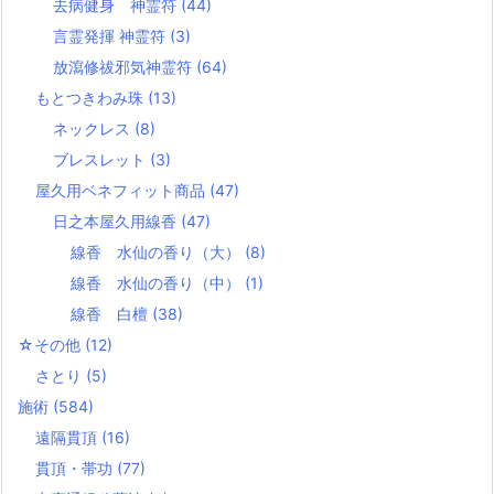
去病健身 神霊符
(44)
言霊発揮 神霊符
(3)
放瀉修祓邪気神霊符
(64)
もとつきわみ珠
(13)
ネックレス
(8)
ブレスレット
(3)
屋久用ベネフィット商品
(47)
日之本屋久用線香
(47)
線香 水仙の香り（大）
(8)
線香 水仙の香り（中）
(1)
線香 白檀
(38)
☆その他
(12)
さとり
(5)
施術
(584)
遠隔貫頂
(16)
貫頂・帯功
(77)