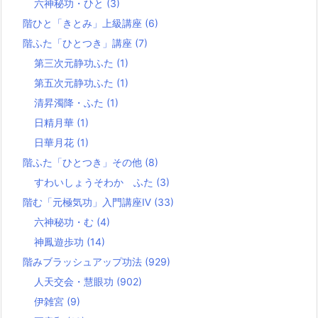
六神秘功・ひと
(3)
階ひと「きとみ」上級講座
(6)
階ふた「ひとつき」講座
(7)
第三次元静功ふた
(1)
第五次元静功ふた
(1)
清昇濁降・ふた
(1)
日精月華
(1)
日華月花
(1)
階ふた「ひとつき」その他
(8)
すわいしょうそわか ふた
(3)
階む「元極気功」入門講座Ⅳ
(33)
六神秘功・む
(4)
神鳳遊歩功
(14)
階みブラッシュアップ功法
(929)
人天交会・慧眼功
(902)
伊雑宮
(9)