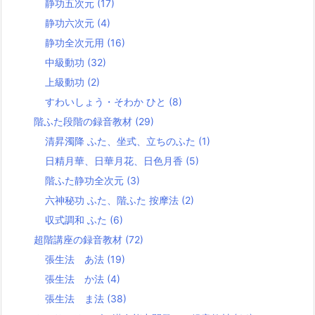
静功五次元
(17)
静功六次元
(4)
静功全次元用
(16)
中級動功
(32)
上級動功
(2)
すわいしょう・そわか ひと
(8)
階ふた段階の録音教材
(29)
清昇濁降 ふた、坐式、立ちのふた
(1)
日精月華、日華月花、日色月香
(5)
階ふた静功全次元
(3)
六神秘功 ふた、階ふた 按摩法
(2)
収式調和 ふた
(6)
超階講座の録音教材
(72)
張生法 あ法
(19)
張生法 か法
(4)
張生法 ま法
(38)