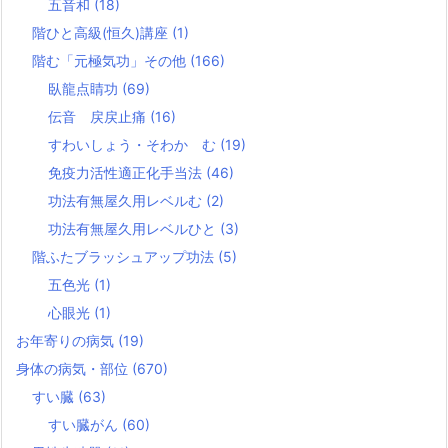
五音和
(18)
階ひと高級(恒久)講座
(1)
階む「元極気功」その他
(166)
臥龍点睛功
(69)
伝音 戻戻止痛
(16)
すわいしょう・そわか む
(19)
免疫力活性適正化手当法
(46)
功法有無屋久用レベルむ
(2)
功法有無屋久用レベルひと
(3)
階ふたブラッシュアップ功法
(5)
五色光
(1)
心眼光
(1)
お年寄りの病気
(19)
身体の病気・部位
(670)
すい臓
(63)
すい臓がん
(60)