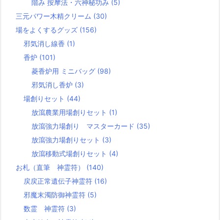
階み 按摩法・六神秘功み
(5)
三元パワー木精クリーム
(30)
場をよくするグッズ
(156)
邪気消し線香
(1)
香炉
(101)
菱香炉用 ミニバッグ
(98)
邪気消し香炉
(3)
場創りセット
(44)
放瀉農業用場創りセット
(1)
放瀉強力場創り マスターカード
(35)
放瀉強力場創りセット
(3)
放瀉移動式場創りセット
(4)
お札（直筆 神霊符）
(140)
戻戻正常遺伝子神霊符
(16)
邪魔末濁防御神霊符
(5)
数霊 神霊符
(3)