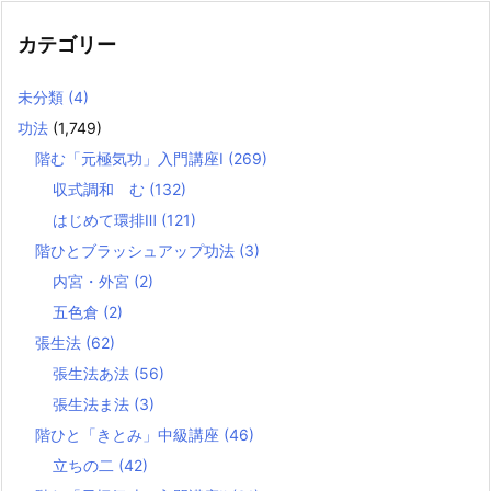
カテゴリー
未分類
(4)
功法
(1,749)
階む「元極気功」入門講座Ⅰ
(269)
収式調和 む
(132)
はじめて環排Ⅲ
(121)
階ひとブラッシュアップ功法
(3)
内宮・外宮
(2)
五色倉
(2)
張生法
(62)
張生法あ法
(56)
張生法ま法
(3)
階ひと「きとみ」中級講座
(46)
立ちの二
(42)