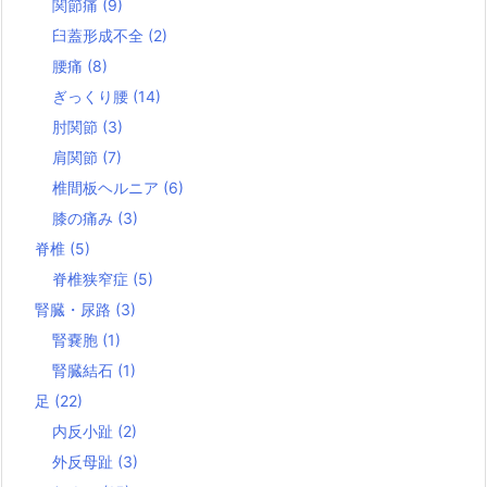
関節痛
(9)
臼蓋形成不全
(2)
腰痛
(8)
ぎっくり腰
(14)
肘関節
(3)
肩関節
(7)
椎間板ヘルニア
(6)
膝の痛み
(3)
脊椎
(5)
脊椎狭窄症
(5)
腎臓・尿路
(3)
腎嚢胞
(1)
腎臓結石
(1)
足
(22)
内反小趾
(2)
外反母趾
(3)