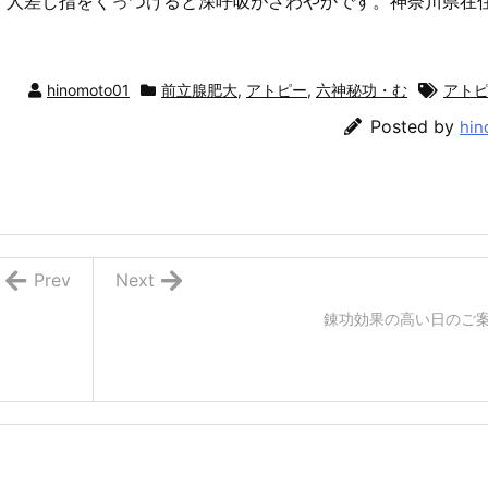
！人差し指をくっつけると深呼吸がさわやかです。神奈川県在
hinomoto01
前立腺肥大
,
アトピー
,
六神秘功・む
アト
Posted by
hin
Prev
Next
錬功効果の高い日のご