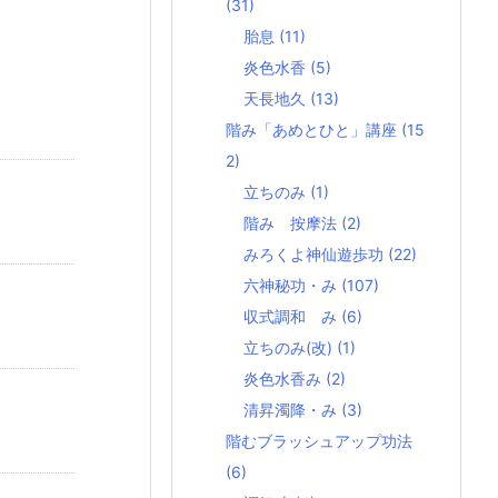
(31)
胎息
(11)
炎色水香
(5)
天長地久
(13)
階み「あめとひと」講座
(15
2)
立ちのみ
(1)
階み 按摩法
(2)
みろくよ神仙遊歩功
(22)
六神秘功・み
(107)
収式調和 み
(6)
立ちのみ(改)
(1)
炎色水香み
(2)
清昇濁降・み
(3)
階むブラッシュアップ功法
(6)