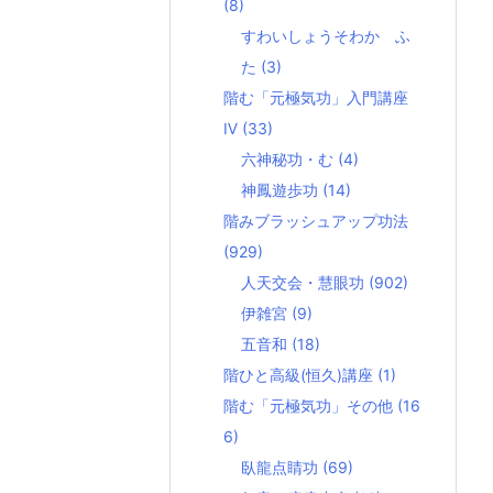
(8)
すわいしょうそわか ふ
た
(3)
階む「元極気功」入門講座
Ⅳ
(33)
六神秘功・む
(4)
神鳳遊歩功
(14)
階みブラッシュアップ功法
(929)
人天交会・慧眼功
(902)
伊雑宮
(9)
五音和
(18)
階ひと高級(恒久)講座
(1)
階む「元極気功」その他
(16
6)
臥龍点睛功
(69)