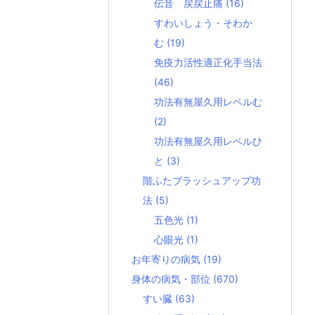
伝音 戻戻止痛
(16)
すわいしょう・そわか
む
(19)
免疫力活性適正化手当法
(46)
功法有無屋久用レベルむ
(2)
功法有無屋久用レベルひ
と
(3)
階ふたブラッシュアップ功
法
(5)
五色光
(1)
心眼光
(1)
お年寄りの病気
(19)
身体の病気・部位
(670)
すい臓
(63)