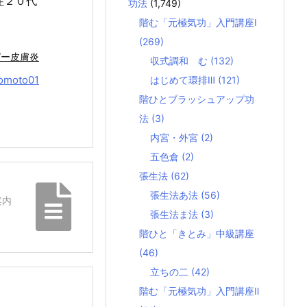
住２０代
功法
(1,749)
階む「元極気功」入門講座Ⅰ
(269)
ピー皮膚炎
収式調和 む
(132)
omoto01
はじめて環排Ⅲ
(121)
階ひとブラッシュアップ功
法
(3)
内宮・外宮
(2)
五色倉
(2)
張生法
(62)
張生法あ法
(56)
案内
張生法ま法
(3)
階ひと「きとみ」中級講座
(46)
立ちの二
(42)
階む「元極気功」入門講座Ⅱ