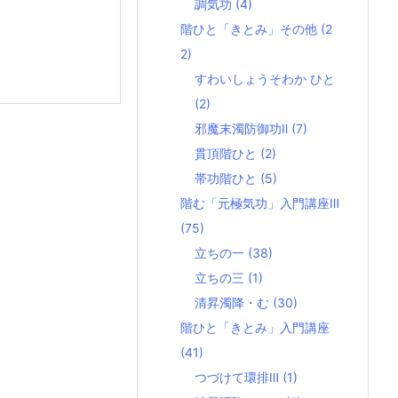
調気功
(4)
階ひと「きとみ」その他
(2
2)
すわいしょうそわか ひと
(2)
邪魔末濁防御功Ⅱ
(7)
貫頂階ひと
(2)
帯功階ひと
(5)
階む「元極気功」入門講座Ⅲ
(75)
立ちの一
(38)
立ちの三
(1)
清昇濁降・む
(30)
階ひと「きとみ」入門講座
(41)
つづけて環排Ⅲ
(1)