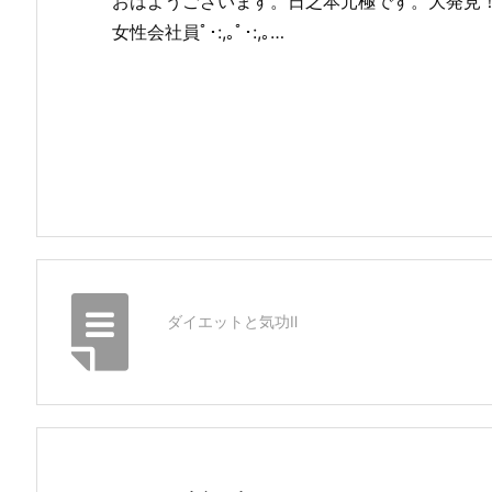
おはようございます。日之本元極です。大発見
女性会社員ﾟ･:,｡ﾟ･:,｡…
ダイエットと気功Ⅱ