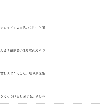
ロイド」２０代の女性から届 ...
える修練者の体験談の続きで ...
しんできました。岐阜県在住 ...
くっつけると深呼吸がさわや ...