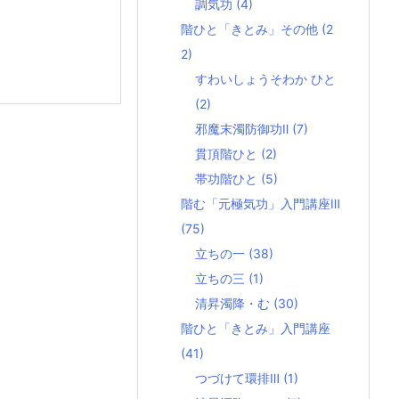
調気功
(4)
階ひと「きとみ」その他
(2
2)
すわいしょうそわか ひと
(2)
邪魔末濁防御功Ⅱ
(7)
貫頂階ひと
(2)
帯功階ひと
(5)
階む「元極気功」入門講座Ⅲ
(75)
立ちの一
(38)
立ちの三
(1)
清昇濁降・む
(30)
階ひと「きとみ」入門講座
(41)
つづけて環排Ⅲ
(1)