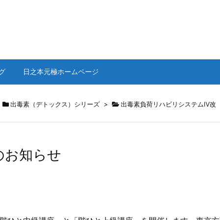
グ
日之本元極ホームページ
出毒素（デトックス）シリーズ
>
出毒素負荷リハビリシステムⅣ改
）のお知らせ