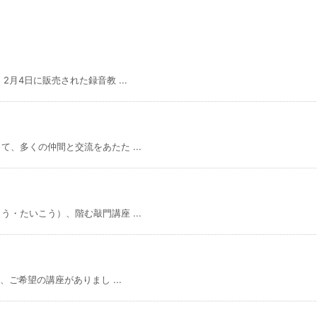
月4日に販売された録音教 ...
、多くの仲間と交流をあたた ...
・たいこう）、階む敲門講座 ...
ご希望の講座がありまし ...