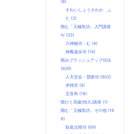
(8)
すわいしょうそわか ふ
た
(3)
階む「元極気功」入門講座
Ⅳ
(33)
六神秘功・む
(4)
神鳳遊歩功
(14)
階みブラッシュアップ功法
(929)
人天交会・慧眼功
(902)
伊雑宮
(9)
五音和
(18)
階ひと高級(恒久)講座
(1)
階む「元極気功」その他
(16
6)
臥龍点睛功
(69)