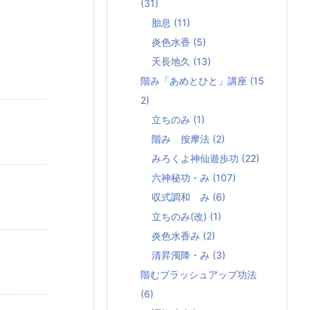
(31)
胎息
(11)
炎色水香
(5)
天長地久
(13)
階み「あめとひと」講座
(15
2)
立ちのみ
(1)
階み 按摩法
(2)
みろくよ神仙遊歩功
(22)
六神秘功・み
(107)
収式調和 み
(6)
立ちのみ(改)
(1)
炎色水香み
(2)
清昇濁降・み
(3)
階むブラッシュアップ功法
(6)