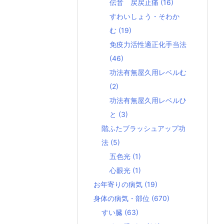
伝音 戻戻止痛
(16)
すわいしょう・そわか
む
(19)
免疫力活性適正化手当法
(46)
功法有無屋久用レベルむ
(2)
功法有無屋久用レベルひ
と
(3)
階ふたブラッシュアップ功
法
(5)
五色光
(1)
心眼光
(1)
お年寄りの病気
(19)
身体の病気・部位
(670)
すい臓
(63)