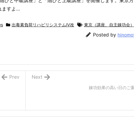
「階ひと中級講座」と「階ひと上級講座」を開催します。東京方
れますよ…
ws
出毒素負荷リハビリシステムⅣ改
東京（講座、自主錬功会
Posted by
hinomo
Prev
Next
錬功効果の高い日のご