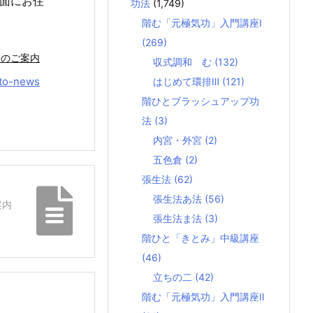
面にお住
功法
(1,749)
階む「元極気功」入門講座Ⅰ
(269)
）のご案内
収式調和 む
(132)
to-news
はじめて環排Ⅲ
(121)
階ひとブラッシュアップ功
法
(3)
内宮・外宮
(2)
五色倉
(2)
張生法
(62)
張生法あ法
(56)
案内
張生法ま法
(3)
階ひと「きとみ」中級講座
(46)
立ちの二
(42)
階む「元極気功」入門講座Ⅱ