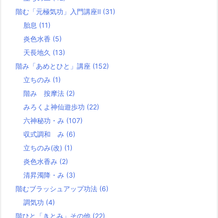
階む「元極気功」入門講座Ⅱ
(31)
胎息
(11)
炎色水香
(5)
天長地久
(13)
階み「あめとひと」講座
(152)
立ちのみ
(1)
階み 按摩法
(2)
みろくよ神仙遊歩功
(22)
六神秘功・み
(107)
収式調和 み
(6)
立ちのみ(改)
(1)
炎色水香み
(2)
清昇濁降・み
(3)
階むブラッシュアップ功法
(6)
調気功
(4)
階ひと「きとみ」その他
(22)