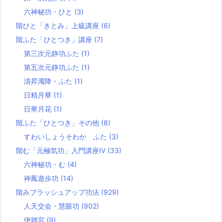
六神秘功・ひと
(3)
階ひと「きとみ」上級講座
(6)
階ふた「ひとつき」講座
(7)
第三次元静功ふた
(1)
第五次元静功ふた
(1)
清昇濁降・ふた
(1)
日精月華
(1)
日華月花
(1)
階ふた「ひとつき」その他
(8)
すわいしょうそわか ふた
(3)
階む「元極気功」入門講座Ⅳ
(33)
六神秘功・む
(4)
神鳳遊歩功
(14)
階みブラッシュアップ功法
(929)
人天交会・慧眼功
(902)
伊雑宮
(9)