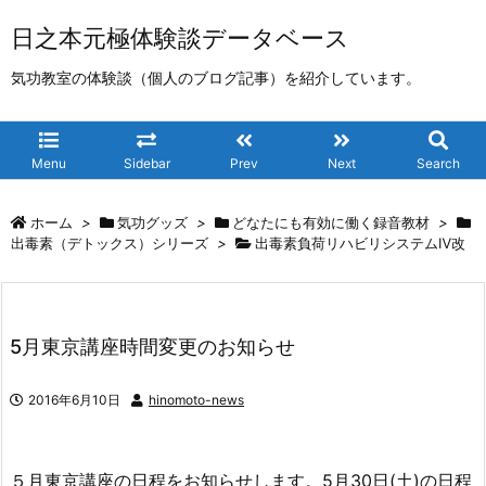
日之本元極体験談データベース
気功教室の体験談（個人のブログ記事）を紹介しています。
Menu
Sidebar
Prev
Next
Search
ホーム
>
気功グッズ
>
どなたにも有効に働く録音教材
>
出毒素（デトックス）シリーズ
>
出毒素負荷リハビリシステムⅣ改
5月東京講座時間変更のお知らせ
2016年6月10日
hinomoto-news
５月東京講座の日程をお知らせします。5月30日(土)の日程