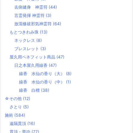
去病健身 神霊符
(44)
言霊発揮 神霊符
(3)
放瀉修祓邪気神霊符
(64)
もとつきわみ珠
(13)
ネックレス
(8)
ブレスレット
(3)
屋久用ベネフィット商品
(47)
日之本屋久用線香
(47)
線香 水仙の香り（大）
(8)
線香 水仙の香り（中）
(1)
線香 白檀
(38)
☆その他
(12)
さとり
(5)
施術
(584)
遠隔貫頂
(16)
貫頂・帯功
(77)