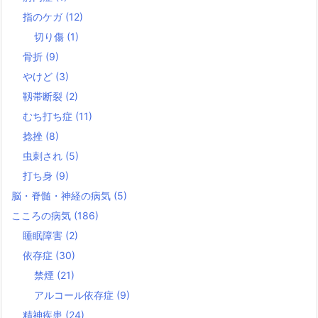
指のケガ
(12)
切り傷
(1)
骨折
(9)
やけど
(3)
靱帯断裂
(2)
むち打ち症
(11)
捻挫
(8)
虫刺され
(5)
打ち身
(9)
脳・脊髄・神経の病気
(5)
こころの病気
(186)
睡眠障害
(2)
依存症
(30)
禁煙
(21)
アルコール依存症
(9)
精神疾患
(24)