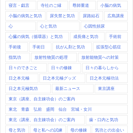
寝言・戯言
寺社のご縁
尊師重道
小脳の病気
小脳の病気と気功
尿失禁と気功
尿路結石
広島講座
心
心と気功
心因性頻尿
心臓の病気（循環器）と気功
成長痛と気功
手術前
手術後
手術日
抗がん剤と気功
拡張型心筋症
指気功
放射性物質の処理
放射能物質への対策
日々のできごと
日々の修錬
日々の暮らしから
日之本元極
日之本元極グッズ
日之本元極功法
日之本元極気功
最新ニュース
東京講座
東京（講座、自主錬功会）のご案内
東北 青森 弘前 盛岡 仙台 宮城・女川
東北（講座、自主錬功会）のご案内
歯・口内と気功
母と気功
母と私への試練
母の修錬
気功との出会い