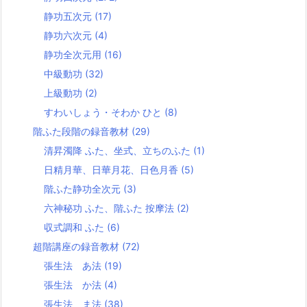
静功五次元
(17)
静功六次元
(4)
静功全次元用
(16)
中級動功
(32)
上級動功
(2)
すわいしょう・そわか ひと
(8)
階ふた段階の録音教材
(29)
清昇濁降 ふた、坐式、立ちのふた
(1)
日精月華、日華月花、日色月香
(5)
階ふた静功全次元
(3)
六神秘功 ふた、階ふた 按摩法
(2)
収式調和 ふた
(6)
超階講座の録音教材
(72)
張生法 あ法
(19)
張生法 か法
(4)
張生法 ま法
(38)