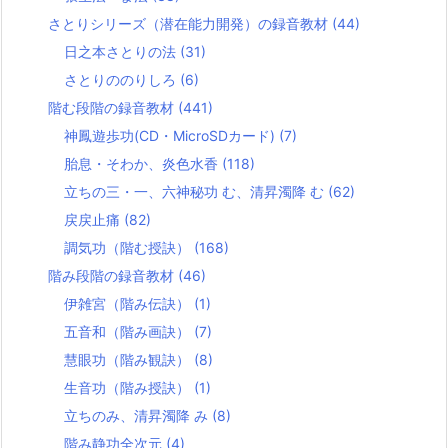
さとりシリーズ（潜在能力開発）の録音教材
(44)
日之本さとりの法
(31)
さとりののりしろ
(6)
階む段階の録音教材
(441)
神鳳遊歩功(CD・MicroSDカード)
(7)
胎息・そわか、炎色水香
(118)
立ちの三・一、六神秘功 む、清昇濁降 む
(62)
戻戻止痛
(82)
調気功（階む授訣）
(168)
階み段階の録音教材
(46)
伊雑宮（階み伝訣）
(1)
五音和（階み画訣）
(7)
慧眼功（階み観訣）
(8)
生音功（階み授訣）
(1)
立ちのみ、清昇濁降 み
(8)
階み静功全次元
(4)