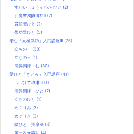
すわいしょうそわか ひと
(2)
邪魔末濁防御功Ⅱ
(7)
貫頂階ひと
(2)
帯功階ひと
(5)
階む「元極気功」入門講座Ⅲ
(75)
立ちの一
(38)
立ちの三
(1)
清昇濁降・む
(30)
階ひと「きとみ」入門講座
(41)
つづけて環排Ⅲ
(1)
清昇濁降・ひと
(7)
立ちのひと
(1)
めぐりみ
(3)
めぐりき
(3)
階ひと 按摩法
(3)
第一次元静功
(4)