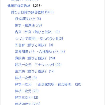
修練用録音教材
(1,218)
階ひと段階の録音教材
(586)
収式調和 ひと
(5)
動功・按摩法
(78)
内宮・外宮（階ひと伝訣）
(8)
つづけて環排Ⅱ・立ちのひとⅡ
(3)
五色倉（階ひと画訣）
(3)
清昇濁降 ひと・六神秘功 ひと
(4)
識眼功（階ひと観訣）
(24)
静功一次元 アナウンス付
(29)
生気功（階ひと授訣）
(17)
静功一次元
(9)
静功一次元 「正身滅無明・雑念掃清」
(20)
静功二次元
(23)
静功三次元
(12)
静功四次元
(272)