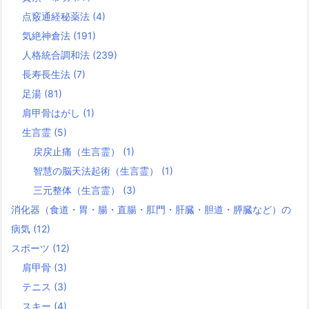
点竅通経秘薬法
(4)
気絶神倉法
(191)
人格統合調和法
(239)
長寿長生法
(7)
足湯
(81)
肩甲骨はがし
(1)
生言霊
(5)
戻戻止痛（生言霊）
(1)
智慧の脳天法起術（生言霊）
(1)
三元整体（生言霊）
(3)
消化器（食道・胃・腸・直腸・肛門・肝臓・胆道・膵臓など）の
病気
(12)
スポーツ
(12)
肩甲骨
(3)
テニス
(3)
スキー
(4)