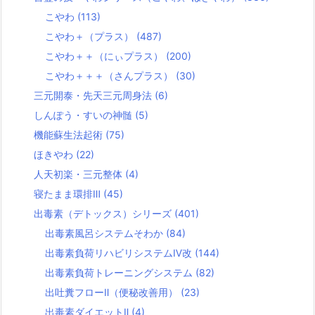
こやわ
(113)
こやわ＋（プラス）
(487)
こやわ＋＋（にぃプラス）
(200)
こやわ＋＋＋（さんプラス）
(30)
三元開泰・先天三元周身法
(6)
しんぽう・すいの神髄
(5)
機能蘇生法起術
(75)
ほきやわ
(22)
人天初楽・三元整体
(4)
寝たまま環排Ⅲ
(45)
出毒素（デトックス）シリーズ
(401)
出毒素風呂システムそわか
(84)
出毒素負荷リハビリシステムⅣ改
(144)
出毒素負荷トレーニングシステム
(82)
出吐糞フローⅡ（便秘改善用）
(23)
出毒素ダイエットⅡ
(4)