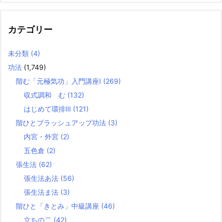
カテゴリー
未分類
(4)
功法
(1,749)
階む「元極気功」入門講座Ⅰ
(269)
収式調和 む
(132)
はじめて環排Ⅲ
(121)
階ひとブラッシュアップ功法
(3)
内宮・外宮
(2)
五色倉
(2)
張生法
(62)
張生法あ法
(56)
張生法ま法
(3)
階ひと「きとみ」中級講座
(46)
立ちの二
(42)