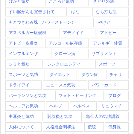
けがと気功
こころと気功
さとりの法
すい臓がんを宣告されて
はな
むち打ち症
もとつきわみ珠（パワーストーン）
やけど
アスペルガー症候群
アデノイド
アトピー
アトピー皮膚炎
アルコール依存症
アレルギー体質
インフルエンザ
クローン病
サプリメント
シミと気功
シンクロニシティ
スポーツ
スポーツと気功
ダイエット
ダウン症
チャリ
ドライアイ
ニュースと気功
パワーカード
パーキンソンと気功
フォト・ヒーリング
ブログ
ヘルニアと気功
ヘルプ
ヘルペス
リュウマチ
中耳炎と気功
乳腺炎と気功
亀仙人の気功講義
人体について
人格統合調和法
伝統
低身長