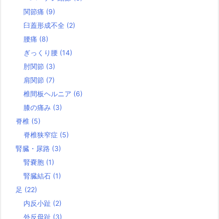
関節痛
(9)
臼蓋形成不全
(2)
腰痛
(8)
ぎっくり腰
(14)
肘関節
(3)
肩関節
(7)
椎間板ヘルニア
(6)
膝の痛み
(3)
脊椎
(5)
脊椎狭窄症
(5)
腎臓・尿路
(3)
腎嚢胞
(1)
腎臓結石
(1)
足
(22)
内反小趾
(2)
外反母趾
(3)