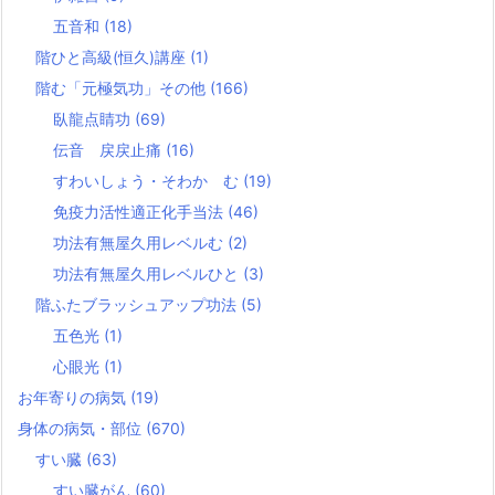
五音和
(18)
階ひと高級(恒久)講座
(1)
階む「元極気功」その他
(166)
臥龍点睛功
(69)
伝音 戻戻止痛
(16)
すわいしょう・そわか む
(19)
免疫力活性適正化手当法
(46)
功法有無屋久用レベルむ
(2)
功法有無屋久用レベルひと
(3)
階ふたブラッシュアップ功法
(5)
五色光
(1)
心眼光
(1)
お年寄りの病気
(19)
身体の病気・部位
(670)
すい臓
(63)
すい臓がん
(60)