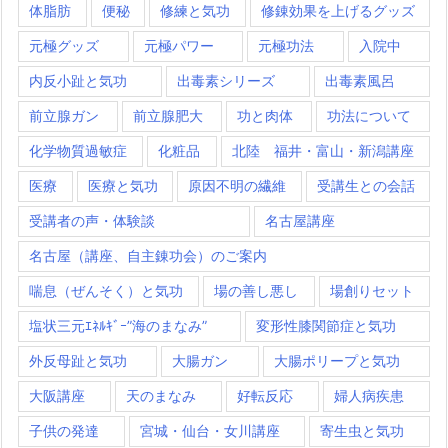
体脂肪
便秘
修練と気功
修錬効果を上げるグッズ
元極グッズ
元極パワー
元極功法
入院中
内反小趾と気功
出毒素シリーズ
出毒素風呂
前立腺ガン
前立腺肥大
功と肉体
功法について
化学物質過敏症
化粧品
北陸 福井・富山・新潟講座
医療
医療と気功
原因不明の繊維
受講生との会話
受講者の声・体験談
名古屋講座
名古屋（講座、自主錬功会）のご案内
喘息（ぜんそく）と気功
場の善し悪し
場創りセット
塩状三元ｴﾈﾙｷﾞｰ”海のまなみ”
変形性膝関節症と気功
外反母趾と気功
大腸ガン
大腸ポリープと気功
大阪講座
天のまなみ
好転反応
婦人病疾患
子供の発達
宮城・仙台・女川講座
寄生虫と気功