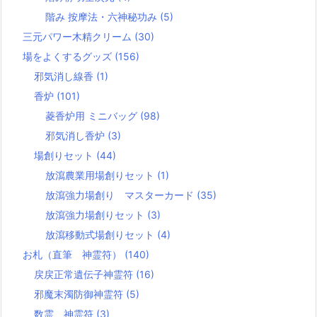
階み 按摩法・六神秘功み
(5)
三元パワー木精クリーム
(30)
場をよくするグッズ
(156)
邪気消し線香
(1)
香炉
(101)
菱香炉用 ミニバッグ
(98)
邪気消し香炉
(3)
場創りセット
(44)
放瀉農業用場創りセット
(1)
放瀉強力場創り マスターカード
(35)
放瀉強力場創りセット
(3)
放瀉移動式場創りセット
(4)
お札（直筆 神霊符）
(140)
戻戻正常遺伝子神霊符
(16)
邪魔末濁防御神霊符
(5)
数霊 神霊符
(3)