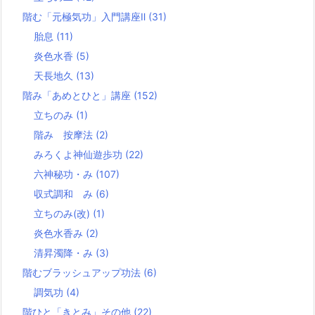
階む「元極気功」入門講座Ⅱ
(31)
胎息
(11)
炎色水香
(5)
天長地久
(13)
階み「あめとひと」講座
(152)
立ちのみ
(1)
階み 按摩法
(2)
みろくよ神仙遊歩功
(22)
六神秘功・み
(107)
収式調和 み
(6)
立ちのみ(改)
(1)
炎色水香み
(2)
清昇濁降・み
(3)
階むブラッシュアップ功法
(6)
調気功
(4)
階ひと「きとみ」その他
(22)