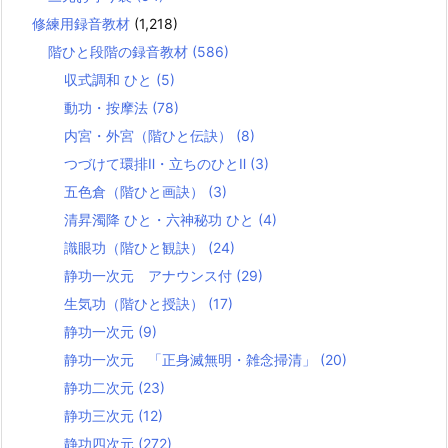
修練用録音教材
(1,218)
階ひと段階の録音教材
(586)
収式調和 ひと
(5)
動功・按摩法
(78)
内宮・外宮（階ひと伝訣）
(8)
つづけて環排Ⅱ・立ちのひとⅡ
(3)
五色倉（階ひと画訣）
(3)
清昇濁降 ひと・六神秘功 ひと
(4)
識眼功（階ひと観訣）
(24)
静功一次元 アナウンス付
(29)
生気功（階ひと授訣）
(17)
静功一次元
(9)
静功一次元 「正身滅無明・雑念掃清」
(20)
静功二次元
(23)
静功三次元
(12)
静功四次元
(272)