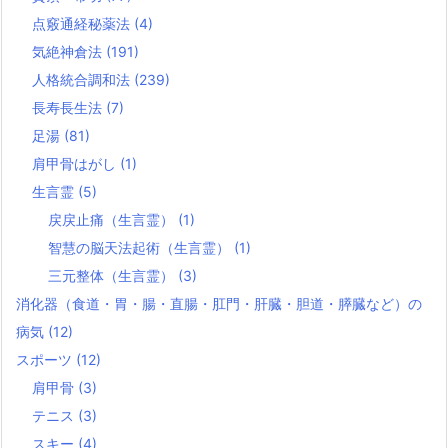
点竅通経秘薬法
(4)
気絶神倉法
(191)
人格統合調和法
(239)
長寿長生法
(7)
足湯
(81)
肩甲骨はがし
(1)
生言霊
(5)
戻戻止痛（生言霊）
(1)
智慧の脳天法起術（生言霊）
(1)
三元整体（生言霊）
(3)
消化器（食道・胃・腸・直腸・肛門・肝臓・胆道・膵臓など）の
病気
(12)
スポーツ
(12)
肩甲骨
(3)
テニス
(3)
スキー
(4)