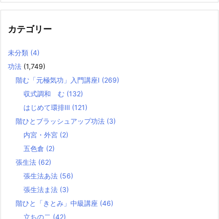
カテゴリー
未分類
(4)
功法
(1,749)
階む「元極気功」入門講座Ⅰ
(269)
収式調和 む
(132)
はじめて環排Ⅲ
(121)
階ひとブラッシュアップ功法
(3)
内宮・外宮
(2)
五色倉
(2)
張生法
(62)
張生法あ法
(56)
張生法ま法
(3)
階ひと「きとみ」中級講座
(46)
立ちの二
(42)