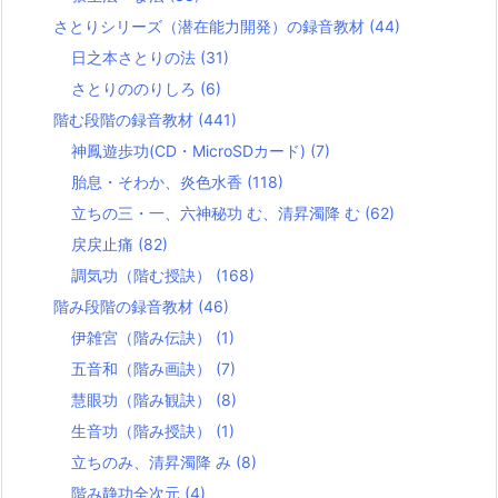
さとりシリーズ（潜在能力開発）の録音教材
(44)
日之本さとりの法
(31)
さとりののりしろ
(6)
階む段階の録音教材
(441)
神鳳遊歩功(CD・MicroSDカード)
(7)
胎息・そわか、炎色水香
(118)
立ちの三・一、六神秘功 む、清昇濁降 む
(62)
戻戻止痛
(82)
調気功（階む授訣）
(168)
階み段階の録音教材
(46)
伊雑宮（階み伝訣）
(1)
五音和（階み画訣）
(7)
慧眼功（階み観訣）
(8)
生音功（階み授訣）
(1)
立ちのみ、清昇濁降 み
(8)
階み静功全次元
(4)