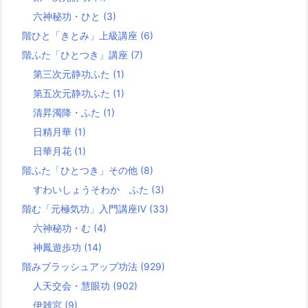
六神秘功・ひと
(3)
階ひと「きとみ」上級講座
(6)
階ふた「ひとつき」講座
(7)
第三次元静功ふた
(1)
第五次元静功ふた
(1)
清昇濁降・ふた
(1)
日精月華
(1)
日華月花
(1)
階ふた「ひとつき」その他
(8)
すわいしょうそわか ふた
(3)
階む「元極気功」入門講座Ⅳ
(33)
六神秘功・む
(4)
神鳳遊歩功
(14)
階みブラッシュアップ功法
(929)
人天交会・慧眼功
(902)
伊雑宮
(9)