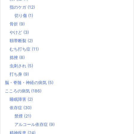
指のケガ
(12)
切り傷
(1)
骨折
(9)
やけど
(3)
靱帯断裂
(2)
むち打ち症
(11)
捻挫
(8)
虫刺され
(5)
打ち身
(9)
脳・脊髄・神経の病気
(5)
こころの病気
(186)
睡眠障害
(2)
依存症
(30)
禁煙
(21)
アルコール依存症
(9)
精神疾患
(24)