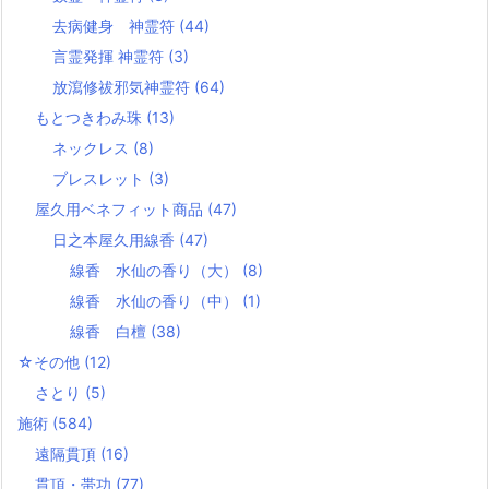
去病健身 神霊符
(44)
言霊発揮 神霊符
(3)
放瀉修祓邪気神霊符
(64)
もとつきわみ珠
(13)
ネックレス
(8)
ブレスレット
(3)
屋久用ベネフィット商品
(47)
日之本屋久用線香
(47)
線香 水仙の香り（大）
(8)
線香 水仙の香り（中）
(1)
線香 白檀
(38)
☆その他
(12)
さとり
(5)
施術
(584)
遠隔貫頂
(16)
貫頂・帯功
(77)