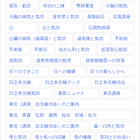
寝言・戯言
寺社のご縁
尊師重道
小脳の病気
小脳の病気と気功
尿失禁と気功
尿路結石
広島講座
心
心と気功
心因性頻尿
心臓の病気（循環器）と気功
成長痛と気功
手術前
手術後
手術日
抗がん剤と気功
拡張型心筋症
指気功
放射性物質の処理
放射能物質への対策
日々のできごと
日々の修錬
日々の暮らしから
日之本元極
日之本元極グッズ
日之本元極功法
日之本元極気功
最新ニュース
東京講座
東京（講座、自主錬功会）のご案内
東北 青森 弘前 盛岡 仙台 宮城・女川
東北（講座、自主錬功会）のご案内
歯・口内と気功
母と気功
母と私への試練
母の修錬
気功との出会い