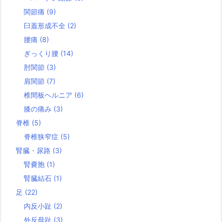
関節痛
(9)
臼蓋形成不全
(2)
腰痛
(8)
ぎっくり腰
(14)
肘関節
(3)
肩関節
(7)
椎間板ヘルニア
(6)
膝の痛み
(3)
脊椎
(5)
脊椎狭窄症
(5)
腎臓・尿路
(3)
腎嚢胞
(1)
腎臓結石
(1)
足
(22)
内反小趾
(2)
外反母趾
(3)