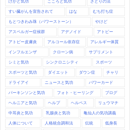
けがと気功
こころと気功
さとりの法
すい臓がんを宣告されて
はな
むち打ち症
もとつきわみ珠（パワーストーン）
やけど
アスペルガー症候群
アデノイド
アトピー
アトピー皮膚炎
アルコール依存症
アレルギー体質
インフルエンザ
クローン病
サプリメント
シミと気功
シンクロニシティ
スポーツ
スポーツと気功
ダイエット
ダウン症
チャリ
ドライアイ
ニュースと気功
パワーカード
パーキンソンと気功
フォト・ヒーリング
ブログ
ヘルニアと気功
ヘルプ
ヘルペス
リュウマチ
中耳炎と気功
乳腺炎と気功
亀仙人の気功講義
人体について
人格統合調和法
伝統
低身長