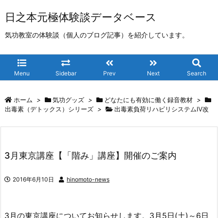
日之本元極体験談データベース
気功教室の体験談（個人のブログ記事）を紹介しています。
Menu
Sidebar
Prev
Next
Search
ホーム
>
気功グッズ
>
どなたにも有効に働く録音教材
>
出毒素（デトックス）シリーズ
>
出毒素負荷リハビリシステムⅣ改
3月東京講座【「階み」講座】開催のご案内
2016年6月10日
hinomoto-news
3月の東京講座についてお知らせします。3月5日(土)～6日