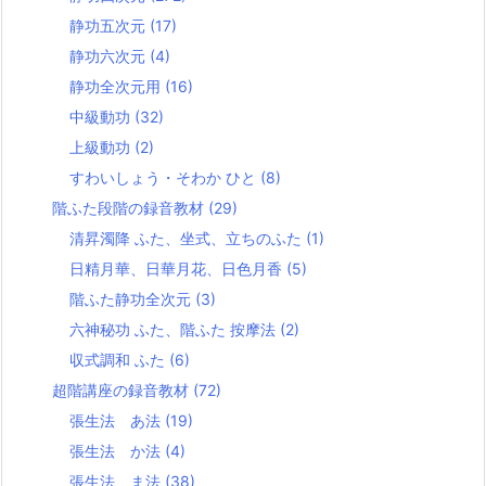
静功五次元
(17)
静功六次元
(4)
静功全次元用
(16)
中級動功
(32)
上級動功
(2)
すわいしょう・そわか ひと
(8)
階ふた段階の録音教材
(29)
清昇濁降 ふた、坐式、立ちのふた
(1)
日精月華、日華月花、日色月香
(5)
階ふた静功全次元
(3)
六神秘功 ふた、階ふた 按摩法
(2)
収式調和 ふた
(6)
超階講座の録音教材
(72)
張生法 あ法
(19)
張生法 か法
(4)
張生法 ま法
(38)