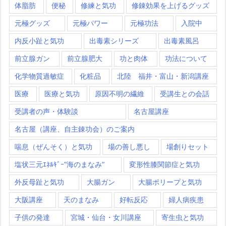
体脂肪
便秘
修練と気功
修錬効果を上げるグッズ
元極グッズ
元極パワー
元極功法
入院中
内反小趾と気功
出毒素シリーズ
出毒素風呂
前立腺ガン
前立腺肥大
功と肉体
功法について
化学物質過敏症
化粧品
北陸 福井・富山・新潟講座
医療
医療と気功
原因不明の繊維
受講生との会話
受講者の声・体験談
名古屋講座
名古屋（講座、自主錬功会）のご案内
喘息（ぜんそく）と気功
場の善し悪し
場創りセット
塩状三元ｴﾈﾙｷﾞｰ”海のまなみ”
変形性膝関節症と気功
外反母趾と気功
大腸ガン
大腸ポリープと気功
大阪講座
天のまなみ
好転反応
婦人病疾患
子供の発達
宮城・仙台・女川講座
寄生虫と気功