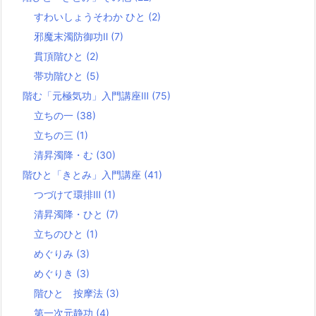
すわいしょうそわか ひと
(2)
邪魔末濁防御功Ⅱ
(7)
貫頂階ひと
(2)
帯功階ひと
(5)
階む「元極気功」入門講座Ⅲ
(75)
立ちの一
(38)
立ちの三
(1)
清昇濁降・む
(30)
階ひと「きとみ」入門講座
(41)
つづけて環排Ⅲ
(1)
清昇濁降・ひと
(7)
立ちのひと
(1)
めぐりみ
(3)
めぐりき
(3)
階ひと 按摩法
(3)
第一次元静功
(4)