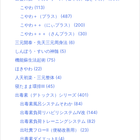
こやわ
(113)
こやわ＋（プラス）
(487)
こやわ＋＋（にぃプラス）
(200)
こやわ＋＋＋（さんプラス）
(30)
三元開泰・先天三元周身法
(6)
しんぽう・すいの神髄
(5)
機能蘇生法起術
(75)
ほきやわ
(22)
人天初楽・三元整体
(4)
寝たまま環排Ⅲ
(45)
出毒素（デトックス）シリーズ
(401)
出毒素風呂システムそわか
(84)
出毒素負荷リハビリシステムⅣ改
(144)
出毒素負荷トレーニングシステム
(82)
出吐糞フローⅡ（便秘改善用）
(23)
出毒素ダイエットⅡ
(4)