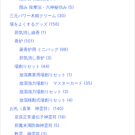
階み 按摩法・六神秘功み
(5)
三元パワー木精クリーム
(30)
場をよくするグッズ
(156)
邪気消し線香
(1)
香炉
(101)
菱香炉用 ミニバッグ
(98)
邪気消し香炉
(3)
場創りセット
(44)
放瀉農業用場創りセット
(1)
放瀉強力場創り マスターカード
(35)
放瀉強力場創りセット
(3)
放瀉移動式場創りセット
(4)
お札（直筆 神霊符）
(140)
戻戻正常遺伝子神霊符
(16)
邪魔末濁防御神霊符
(5)
数霊 神霊符
(3)