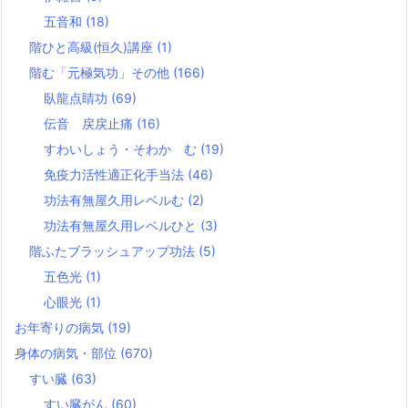
五音和
(18)
階ひと高級(恒久)講座
(1)
階む「元極気功」その他
(166)
臥龍点睛功
(69)
伝音 戻戻止痛
(16)
すわいしょう・そわか む
(19)
免疫力活性適正化手当法
(46)
功法有無屋久用レベルむ
(2)
功法有無屋久用レベルひと
(3)
階ふたブラッシュアップ功法
(5)
五色光
(1)
心眼光
(1)
お年寄りの病気
(19)
身体の病気・部位
(670)
すい臓
(63)
すい臓がん
(60)