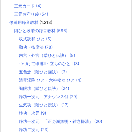
三元カード
(4)
三元お守り袋
(54)
修練用録音教材
(1,218)
階ひと段階の録音教材
(586)
収式調和 ひと
(5)
動功・按摩法
(78)
内宮・外宮（階ひと伝訣）
(8)
つづけて環排Ⅱ・立ちのひとⅡ
(3)
五色倉（階ひと画訣）
(3)
清昇濁降 ひと・六神秘功 ひと
(4)
識眼功（階ひと観訣）
(24)
静功一次元 アナウンス付
(29)
生気功（階ひと授訣）
(17)
静功一次元
(9)
静功一次元 「正身滅無明・雑念掃清」
(20)
静功二次元
(23)