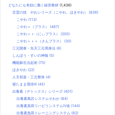
どなたにも有効に働く録音教材
(1,436)
言霊の技 やわシリーズ（こやわ、ほきやわ）
(836)
こやわ
(113)
こやわ＋（プラス）
(487)
こやわ＋＋（にぃプラス）
(200)
こやわ＋＋＋（さんプラス）
(30)
三元開泰・先天三元周身法
(6)
しんぽう・すいの神髄
(5)
機能蘇生法起術
(75)
ほきやわ
(22)
人天初楽・三元整体
(4)
寝たまま環排Ⅲ
(45)
出毒素（デトックス）シリーズ
(401)
出毒素風呂システムそわか
(84)
出毒素負荷リハビリシステムⅣ改
(144)
出毒素負荷トレーニングシステム
(82)