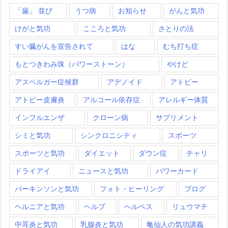
「歯」 並び
うつ病
お知らせ
がんと気功
けがと気功
こころと気功
さとりの法
すい臓がんを宣告されて
はな
むち打ち症
もとつきわみ珠（パワーストーン）
やけど
アスペルガー症候群
アデノイド
アトピー
アトピー皮膚炎
アルコール依存症
アレルギー体質
インフルエンザ
クローン病
サプリメント
シミと気功
シンクロニシティ
スポーツ
スポーツと気功
ダイエット
ダウン症
チャリ
ドライアイ
ニュースと気功
パワーカード
パーキンソンと気功
フォト・ヒーリング
ブログ
ヘルニアと気功
ヘルプ
ヘルペス
リュウマチ
中耳炎と気功
乳腺炎と気功
亀仙人の気功講義