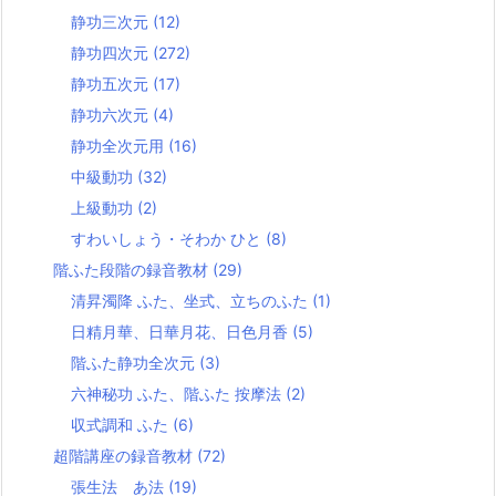
静功三次元
(12)
静功四次元
(272)
静功五次元
(17)
静功六次元
(4)
静功全次元用
(16)
中級動功
(32)
上級動功
(2)
すわいしょう・そわか ひと
(8)
階ふた段階の録音教材
(29)
清昇濁降 ふた、坐式、立ちのふた
(1)
日精月華、日華月花、日色月香
(5)
階ふた静功全次元
(3)
六神秘功 ふた、階ふた 按摩法
(2)
収式調和 ふた
(6)
超階講座の録音教材
(72)
張生法 あ法
(19)