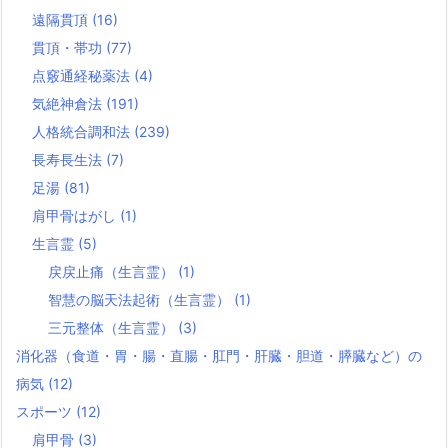
遠隔貫頂
(16)
貫頂・帯功
(77)
点竅通経秘薬法
(4)
気絶神倉法
(191)
人格統合調和法
(239)
長寿長生法
(7)
足湯
(81)
肩甲骨はがし
(1)
生言霊
(5)
戻戻止痛（生言霊）
(1)
智慧の脳天法起術（生言霊）
(1)
三元整体（生言霊）
(3)
消化器（食道・胃・腸・直腸・肛門・肝臓・胆道・膵臓など）の
病気
(12)
スポーツ
(12)
肩甲骨
(3)