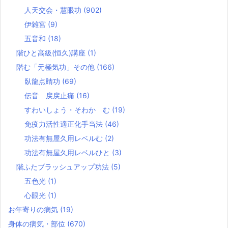
人天交会・慧眼功
(902)
伊雑宮
(9)
五音和
(18)
階ひと高級(恒久)講座
(1)
階む「元極気功」その他
(166)
臥龍点睛功
(69)
伝音 戻戻止痛
(16)
すわいしょう・そわか む
(19)
免疫力活性適正化手当法
(46)
功法有無屋久用レベルむ
(2)
功法有無屋久用レベルひと
(3)
階ふたブラッシュアップ功法
(5)
五色光
(1)
心眼光
(1)
お年寄りの病気
(19)
身体の病気・部位
(670)