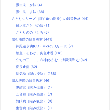
張生法 か法
(4)
張生法 ま法
(38)
さとりシリーズ（潜在能力開発）の録音教材
(44)
日之本さとりの法
(31)
さとりののりしろ
(6)
階む段階の録音教材
(441)
神鳳遊歩功(CD・MicroSDカード)
(7)
胎息・そわか、炎色水香
(118)
立ちの三・一、六神秘功 む、清昇濁降 む
(62)
戻戻止痛
(82)
調気功（階む授訣）
(168)
階み段階の録音教材
(46)
伊雑宮（階み伝訣）
(1)
五音和（階み画訣）
(7)
慧眼功（階み観訣）
(8)
生音功（階み授訣）
(1)