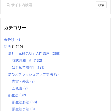
カテゴリー
未分類
(4)
功法
(1,749)
階む「元極気功」入門講座Ⅰ
(269)
収式調和 む
(132)
はじめて環排Ⅲ
(121)
階ひとブラッシュアップ功法
(3)
内宮・外宮
(2)
五色倉
(2)
張生法
(62)
張生法あ法
(56)
張生法ま法
(3)