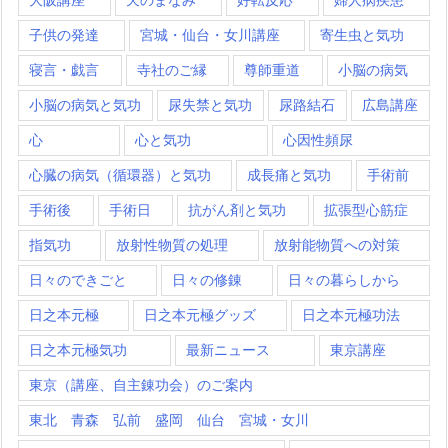
子供の発達
宮城・仙台・女川講座
寄生虫と気功
寝言・戯言
寺社のご縁
尊師重道
小脳の病気
小脳の病気と気功
尿失禁と気功
尿路結石
広島講座
心
心と気功
心因性頻尿
心臓の病気（循環器）と気功
成長痛と気功
手術前
手術後
手術日
抗がん剤と気功
拡張型心筋症
指気功
放射性物質の処理
放射能物質への対策
日々のできごと
日々の修錬
日々の暮らしから
日之本元極
日之本元極グッズ
日之本元極功法
日之本元極気功
最新ニュース
東京講座
東京（講座、自主錬功会）のご案内
東北 青森 弘前 盛岡 仙台 宮城・女川