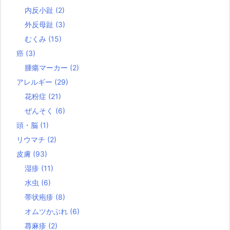
内反小趾
(2)
外反母趾
(3)
むくみ
(15)
癌
(3)
腫瘍マーカー
(2)
アレルギー
(29)
花粉症
(21)
ぜんそく
(6)
頭・脳
(1)
リウマチ
(2)
皮膚
(93)
湿疹
(11)
水虫
(6)
帯状疱疹
(8)
オムツかぶれ
(6)
蕁麻疹
(2)