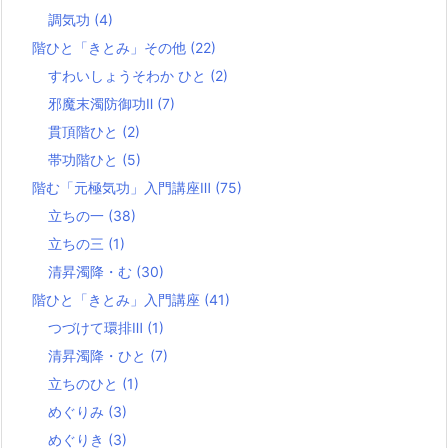
調気功
(4)
階ひと「きとみ」その他
(22)
すわいしょうそわか ひと
(2)
邪魔末濁防御功Ⅱ
(7)
貫頂階ひと
(2)
帯功階ひと
(5)
階む「元極気功」入門講座Ⅲ
(75)
立ちの一
(38)
立ちの三
(1)
清昇濁降・む
(30)
階ひと「きとみ」入門講座
(41)
つづけて環排Ⅲ
(1)
清昇濁降・ひと
(7)
立ちのひと
(1)
めぐりみ
(3)
めぐりき
(3)