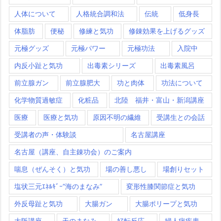
人体について
人格統合調和法
伝統
低身長
体脂肪
便秘
修練と気功
修錬効果を上げるグッズ
元極グッズ
元極パワー
元極功法
入院中
内反小趾と気功
出毒素シリーズ
出毒素風呂
前立腺ガン
前立腺肥大
功と肉体
功法について
化学物質過敏症
化粧品
北陸 福井・富山・新潟講座
医療
医療と気功
原因不明の繊維
受講生との会話
受講者の声・体験談
名古屋講座
名古屋（講座、自主錬功会）のご案内
喘息（ぜんそく）と気功
場の善し悪し
場創りセット
塩状三元ｴﾈﾙｷﾞｰ”海のまなみ”
変形性膝関節症と気功
外反母趾と気功
大腸ガン
大腸ポリープと気功
大阪講座
天のまなみ
好転反応
婦人病疾患