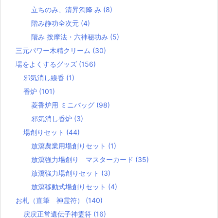
立ちのみ、清昇濁降 み
(8)
階み静功全次元
(4)
階み 按摩法・六神秘功み
(5)
三元パワー木精クリーム
(30)
場をよくするグッズ
(156)
邪気消し線香
(1)
香炉
(101)
菱香炉用 ミニバッグ
(98)
邪気消し香炉
(3)
場創りセット
(44)
放瀉農業用場創りセット
(1)
放瀉強力場創り マスターカード
(35)
放瀉強力場創りセット
(3)
放瀉移動式場創りセット
(4)
お札（直筆 神霊符）
(140)
戻戻正常遺伝子神霊符
(16)