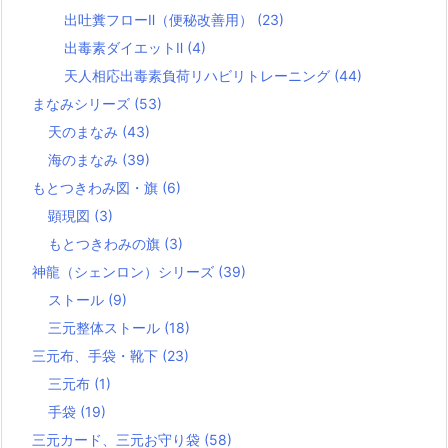
出吐糞フローⅡ（便秘改善用）
(23)
出毒素ダイエットⅡ
(4)
天人相応出毒素負荷リハビリトレーニング
(44)
まなみシリーズ
(53)
天のまなみ
(43)
海のまなみ
(39)
もとつきわみ図・旗
(6)
顕現図
(3)
もとつきわみの旗
(3)
神龍（シェンロン）シリーズ
(39)
ストール
(9)
三元整体ストール
(18)
三元布、手袋・靴下
(23)
三元布
(1)
手袋
(19)
三元カード、三元お守り袋
(58)