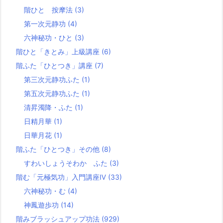
階ひと 按摩法
(3)
第一次元静功
(4)
六神秘功・ひと
(3)
階ひと「きとみ」上級講座
(6)
階ふた「ひとつき」講座
(7)
第三次元静功ふた
(1)
第五次元静功ふた
(1)
清昇濁降・ふた
(1)
日精月華
(1)
日華月花
(1)
階ふた「ひとつき」その他
(8)
すわいしょうそわか ふた
(3)
階む「元極気功」入門講座Ⅳ
(33)
六神秘功・む
(4)
神鳳遊歩功
(14)
階みブラッシュアップ功法
(929)