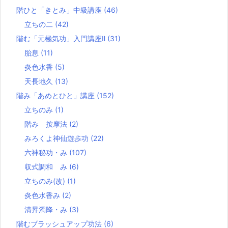
階ひと「きとみ」中級講座
(46)
立ちの二
(42)
階む「元極気功」入門講座Ⅱ
(31)
胎息
(11)
炎色水香
(5)
天長地久
(13)
階み「あめとひと」講座
(152)
立ちのみ
(1)
階み 按摩法
(2)
みろくよ神仙遊歩功
(22)
六神秘功・み
(107)
収式調和 み
(6)
立ちのみ(改)
(1)
炎色水香み
(2)
清昇濁降・み
(3)
階むブラッシュアップ功法
(6)