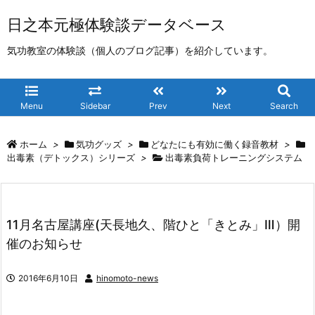
日之本元極体験談データベース
気功教室の体験談（個人のブログ記事）を紹介しています。
Menu
Sidebar
Prev
Next
Search
ホーム
>
気功グッズ
>
どなたにも有効に働く録音教材
>
出毒素（デトックス）シリーズ
>
出毒素負荷トレーニングシステム
11月名古屋講座(天長地久、階ひと「きとみ」Ⅲ）開
催のお知らせ
2016年6月10日
hinomoto-news