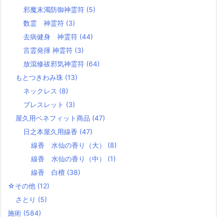
邪魔末濁防御神霊符
(5)
数霊 神霊符
(3)
去病健身 神霊符
(44)
言霊発揮 神霊符
(3)
放瀉修祓邪気神霊符
(64)
もとつきわみ珠
(13)
ネックレス
(8)
ブレスレット
(3)
屋久用ベネフィット商品
(47)
日之本屋久用線香
(47)
線香 水仙の香り（大）
(8)
線香 水仙の香り（中）
(1)
線香 白檀
(38)
☆その他
(12)
さとり
(5)
施術
(584)