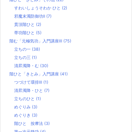
すわいしょうそわか ひと
(2)
邪魔末濁防御功Ⅱ
(7)
貫頂階ひと
(2)
帯功階ひと
(5)
階む「元極気功」入門講座Ⅲ
(75)
立ちの一
(38)
立ちの三
(1)
清昇濁降・む
(30)
階ひと「きとみ」入門講座
(41)
つづけて環排Ⅲ
(1)
清昇濁降・ひと
(7)
立ちのひと
(1)
めぐりみ
(3)
めぐりき
(3)
階ひと 按摩法
(3)
第一次元静功
(4)