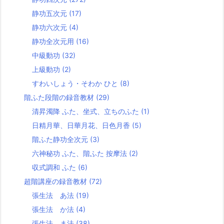
静功五次元
(17)
静功六次元
(4)
静功全次元用
(16)
中級動功
(32)
上級動功
(2)
すわいしょう・そわか ひと
(8)
階ふた段階の録音教材
(29)
清昇濁降 ふた、坐式、立ちのふた
(1)
日精月華、日華月花、日色月香
(5)
階ふた静功全次元
(3)
六神秘功 ふた、階ふた 按摩法
(2)
収式調和 ふた
(6)
超階講座の録音教材
(72)
張生法 あ法
(19)
張生法 か法
(4)
張生法 ま法
(38)