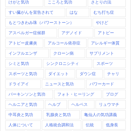
けがと気功
こころと気功
さとりの法
すい臓がんを宣告されて
はな
むち打ち症
もとつきわみ珠（パワーストーン）
やけど
アスペルガー症候群
アデノイド
アトピー
アトピー皮膚炎
アルコール依存症
アレルギー体質
インフルエンザ
クローン病
サプリメント
シミと気功
シンクロニシティ
スポーツ
スポーツと気功
ダイエット
ダウン症
チャリ
ドライアイ
ニュースと気功
パワーカード
パーキンソンと気功
フォト・ヒーリング
ブログ
ヘルニアと気功
ヘルプ
ヘルペス
リュウマチ
中耳炎と気功
乳腺炎と気功
亀仙人の気功講義
人体について
人格統合調和法
伝統
低身長