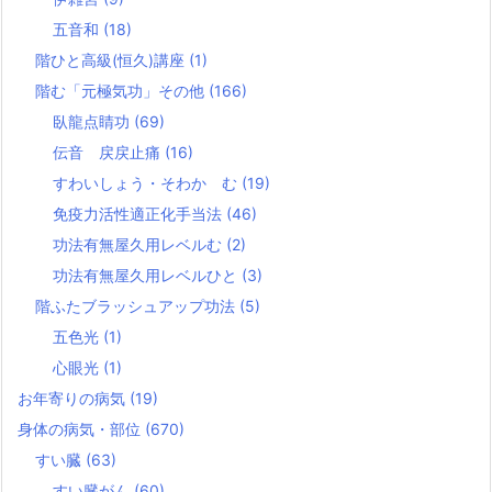
五音和
(18)
階ひと高級(恒久)講座
(1)
階む「元極気功」その他
(166)
臥龍点睛功
(69)
伝音 戻戻止痛
(16)
すわいしょう・そわか む
(19)
免疫力活性適正化手当法
(46)
功法有無屋久用レベルむ
(2)
功法有無屋久用レベルひと
(3)
階ふたブラッシュアップ功法
(5)
五色光
(1)
心眼光
(1)
お年寄りの病気
(19)
身体の病気・部位
(670)
すい臓
(63)
すい臓がん
(60)