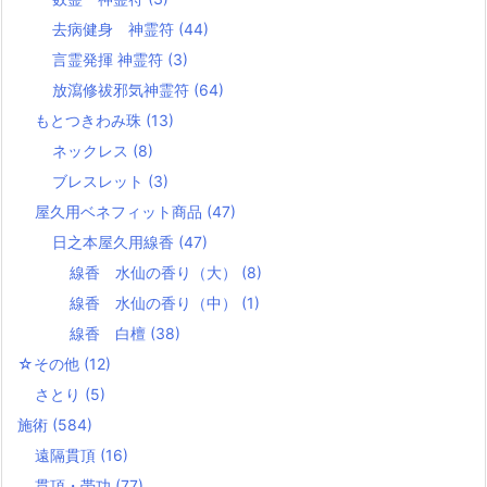
去病健身 神霊符
(44)
言霊発揮 神霊符
(3)
放瀉修祓邪気神霊符
(64)
もとつきわみ珠
(13)
ネックレス
(8)
ブレスレット
(3)
屋久用ベネフィット商品
(47)
日之本屋久用線香
(47)
線香 水仙の香り（大）
(8)
線香 水仙の香り（中）
(1)
線香 白檀
(38)
☆その他
(12)
さとり
(5)
施術
(584)
遠隔貫頂
(16)
貫頂・帯功
(77)