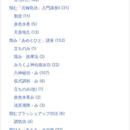
階む「元極気功」入門講座Ⅱ
(31)
胎息
(11)
炎色水香
(5)
天長地久
(13)
階み「あめとひと」講座
(152)
立ちのみ
(1)
階み 按摩法
(2)
みろくよ神仙遊歩功
(22)
六神秘功・み
(107)
収式調和 み
(6)
立ちのみ(改)
(1)
炎色水香み
(2)
清昇濁降・み
(3)
階むブラッシュアップ功法
(6)
調気功
(4)
階ひと「きとみ」その他
(22)