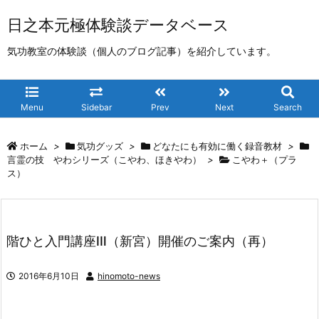
日之本元極体験談データベース
気功教室の体験談（個人のブログ記事）を紹介しています。
Menu
Sidebar
Prev
Next
Search
ホーム
>
気功グッズ
>
どなたにも有効に働く録音教材
>
言霊の技 やわシリーズ（こやわ、ほきやわ）
>
こやわ＋（プラ
ス）
階ひと入門講座ⅠⅡ（新宮）開催のご案内（再）
2016年6月10日
hinomoto-news