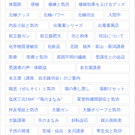
体脂肪
便秘
修練と気功
修錬効果を上げるグッズ
元極グッズ
元極パワー
元極功法
入院中
内反小趾と気功
出毒素シリーズ
出毒素風呂
前立腺ガン
前立腺肥大
功と肉体
功法について
化学物質過敏症
化粧品
北陸 福井・富山・新潟講座
医療
医療と気功
原因不明の繊維
受講生との会話
受講者の声・体験談
名古屋講座
名古屋（講座、自主錬功会）のご案内
喘息（ぜんそく）と気功
場の善し悪し
場創りセット
塩状三元ｴﾈﾙｷﾞｰ”海のまなみ”
変形性膝関節症と気功
外反母趾と気功
大腸ガン
大腸ポリープと気功
大阪講座
天のまなみ
好転反応
婦人病疾患
子供の発達
宮城・仙台・女川講座
寄生虫と気功