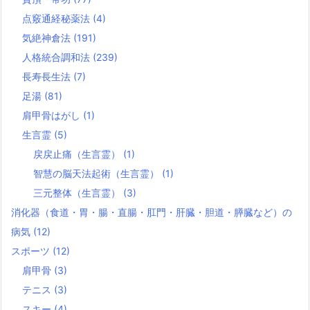
点竅通経秘薬法
(4)
気絶神倉法
(191)
人格統合調和法
(239)
長寿長生法
(7)
足湯
(81)
肩甲骨はがし
(1)
生言霊
(5)
戻戻止痛（生言霊）
(1)
智慧の脳天法起術（生言霊）
(1)
三元整体（生言霊）
(3)
消化器（食道・胃・腸・直腸・肛門・肝臓・胆道・膵臓など）の
病気
(12)
スポーツ
(12)
肩甲骨
(3)
テニス
(3)
スキー
(4)