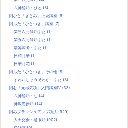
六神秘功・ひと
(3)
階ひと「きとみ」上級講座
(6)
階ふた「ひとつき」講座
(7)
第三次元静功ふた
(1)
第五次元静功ふた
(1)
清昇濁降・ふた
(1)
日精月華
(1)
日華月花
(1)
階ふた「ひとつき」その他
(8)
すわいしょうそわか ふた
(3)
階む「元極気功」入門講座Ⅳ
(33)
六神秘功・む
(4)
神鳳遊歩功
(14)
階みブラッシュアップ功法
(929)
人天交会・慧眼功
(902)
伊雑宮
(9)