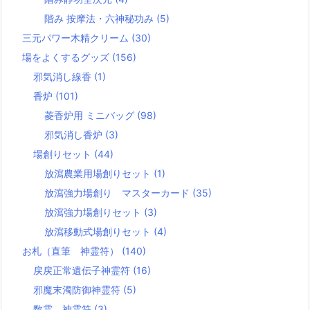
階み 按摩法・六神秘功み
(5)
三元パワー木精クリーム
(30)
場をよくするグッズ
(156)
邪気消し線香
(1)
香炉
(101)
菱香炉用 ミニバッグ
(98)
邪気消し香炉
(3)
場創りセット
(44)
放瀉農業用場創りセット
(1)
放瀉強力場創り マスターカード
(35)
放瀉強力場創りセット
(3)
放瀉移動式場創りセット
(4)
お札（直筆 神霊符）
(140)
戻戻正常遺伝子神霊符
(16)
邪魔末濁防御神霊符
(5)
数霊 神霊符
(3)