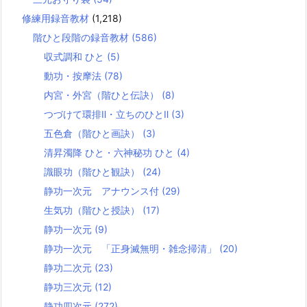
修練用録音教材
(1,218)
階ひと段階の録音教材
(586)
収式調和 ひと
(5)
動功・按摩法
(78)
内宮・外宮（階ひと伝訣）
(8)
つづけて環排Ⅱ・立ちのひとⅡ
(3)
五色倉（階ひと画訣）
(3)
清昇濁降 ひと・六神秘功 ひと
(4)
識眼功（階ひと観訣）
(24)
静功一次元 アナウンス付
(29)
生気功（階ひと授訣）
(17)
静功一次元
(9)
静功一次元 「正身滅無明・雑念掃清」
(20)
静功二次元
(23)
静功三次元
(12)
静功四次元
(272)