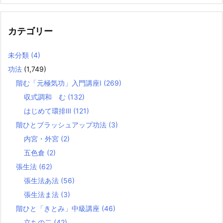
カテゴリー
未分類
(4)
功法
(1,749)
階む「元極気功」入門講座Ⅰ
(269)
収式調和 む
(132)
はじめて環排Ⅲ
(121)
階ひとブラッシュアップ功法
(3)
内宮・外宮
(2)
五色倉
(2)
張生法
(62)
張生法あ法
(56)
張生法ま法
(3)
階ひと「きとみ」中級講座
(46)
立ちの二
(42)