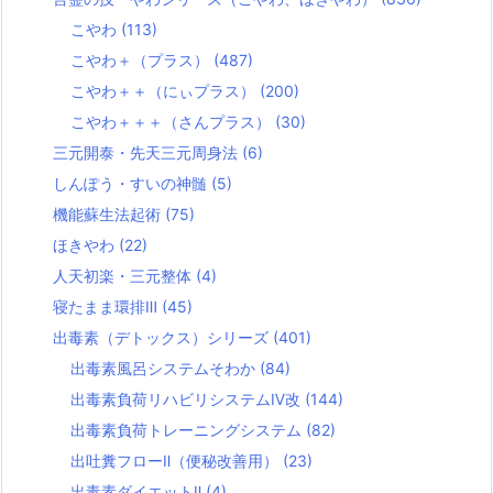
こやわ
(113)
こやわ＋（プラス）
(487)
こやわ＋＋（にぃプラス）
(200)
こやわ＋＋＋（さんプラス）
(30)
三元開泰・先天三元周身法
(6)
しんぽう・すいの神髄
(5)
機能蘇生法起術
(75)
ほきやわ
(22)
人天初楽・三元整体
(4)
寝たまま環排Ⅲ
(45)
出毒素（デトックス）シリーズ
(401)
出毒素風呂システムそわか
(84)
出毒素負荷リハビリシステムⅣ改
(144)
出毒素負荷トレーニングシステム
(82)
出吐糞フローⅡ（便秘改善用）
(23)
出毒素ダイエットⅡ
(4)