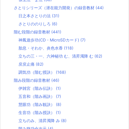
さとりシリーズ（潜在能力開発）の録音教材
(44)
日之本さとりの法
(31)
さとりののりしろ
(6)
階む段階の録音教材
(441)
神鳳遊歩功(CD・MicroSDカード)
(7)
胎息・そわか、炎色水香
(118)
立ちの三・一、六神秘功 む、清昇濁降 む
(62)
戻戻止痛
(82)
調気功（階む授訣）
(168)
階み段階の録音教材
(46)
伊雑宮（階み伝訣）
(1)
五音和（階み画訣）
(7)
慧眼功（階み観訣）
(8)
生音功（階み授訣）
(1)
立ちのみ、清昇濁降 み
(8)
階み静功全次元
(4)