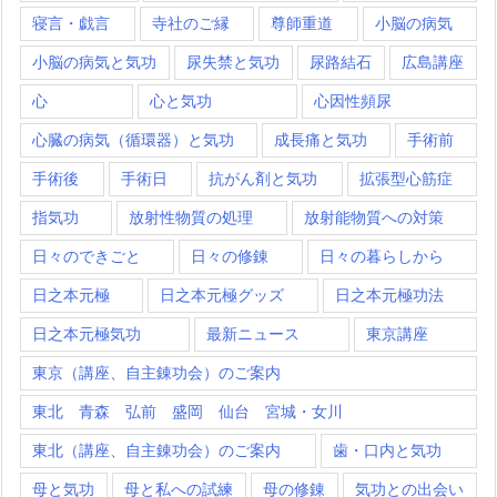
寝言・戯言
寺社のご縁
尊師重道
小脳の病気
小脳の病気と気功
尿失禁と気功
尿路結石
広島講座
心
心と気功
心因性頻尿
心臓の病気（循環器）と気功
成長痛と気功
手術前
手術後
手術日
抗がん剤と気功
拡張型心筋症
指気功
放射性物質の処理
放射能物質への対策
日々のできごと
日々の修錬
日々の暮らしから
日之本元極
日之本元極グッズ
日之本元極功法
日之本元極気功
最新ニュース
東京講座
東京（講座、自主錬功会）のご案内
東北 青森 弘前 盛岡 仙台 宮城・女川
東北（講座、自主錬功会）のご案内
歯・口内と気功
母と気功
母と私への試練
母の修錬
気功との出会い