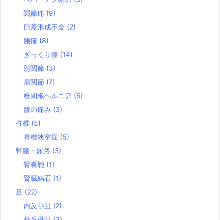
関節痛
(9)
臼蓋形成不全
(2)
腰痛
(8)
ぎっくり腰
(14)
肘関節
(3)
肩関節
(7)
椎間板ヘルニア
(6)
膝の痛み
(3)
脊椎
(5)
脊椎狭窄症
(5)
腎臓・尿路
(3)
腎嚢胞
(1)
腎臓結石
(1)
足
(22)
内反小趾
(2)
外反母趾
(3)