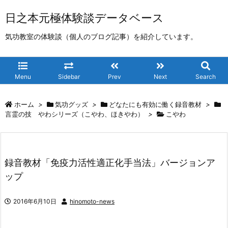
日之本元極体験談データベース
気功教室の体験談（個人のブログ記事）を紹介しています。
Menu
Sidebar
Prev
Next
Search
ホーム
>
気功グッズ
>
どなたにも有効に働く録音教材
>
言霊の技 やわシリーズ（こやわ、ほきやわ）
>
こやわ
録音教材「免疫力活性適正化手当法」バージョンア
ップ
2016年6月10日
hinomoto-news