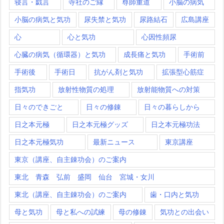
寝言・戯言
寺社のご縁
尊師重道
小脳の病気
小脳の病気と気功
尿失禁と気功
尿路結石
広島講座
心
心と気功
心因性頻尿
心臓の病気（循環器）と気功
成長痛と気功
手術前
手術後
手術日
抗がん剤と気功
拡張型心筋症
指気功
放射性物質の処理
放射能物質への対策
日々のできごと
日々の修錬
日々の暮らしから
日之本元極
日之本元極グッズ
日之本元極功法
日之本元極気功
最新ニュース
東京講座
東京（講座、自主錬功会）のご案内
東北 青森 弘前 盛岡 仙台 宮城・女川
東北（講座、自主錬功会）のご案内
歯・口内と気功
母と気功
母と私への試練
母の修錬
気功との出会い