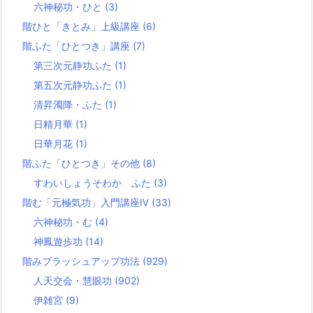
六神秘功・ひと
(3)
階ひと「きとみ」上級講座
(6)
階ふた「ひとつき」講座
(7)
第三次元静功ふた
(1)
第五次元静功ふた
(1)
清昇濁降・ふた
(1)
日精月華
(1)
日華月花
(1)
階ふた「ひとつき」その他
(8)
すわいしょうそわか ふた
(3)
階む「元極気功」入門講座Ⅳ
(33)
六神秘功・む
(4)
神鳳遊歩功
(14)
階みブラッシュアップ功法
(929)
人天交会・慧眼功
(902)
伊雑宮
(9)