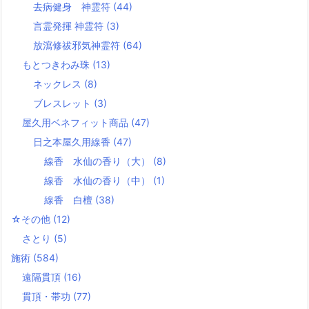
去病健身 神霊符
(44)
言霊発揮 神霊符
(3)
放瀉修祓邪気神霊符
(64)
もとつきわみ珠
(13)
ネックレス
(8)
ブレスレット
(3)
屋久用ベネフィット商品
(47)
日之本屋久用線香
(47)
線香 水仙の香り（大）
(8)
線香 水仙の香り（中）
(1)
線香 白檀
(38)
☆その他
(12)
さとり
(5)
施術
(584)
遠隔貫頂
(16)
貫頂・帯功
(77)