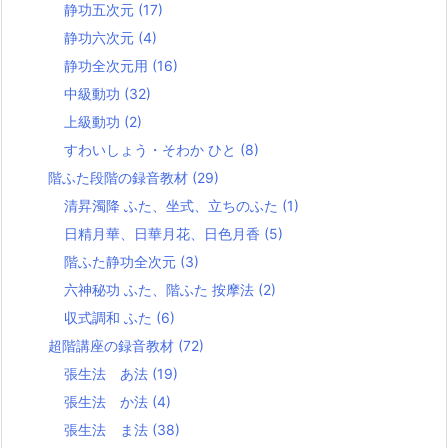
静功五次元
(17)
静功六次元
(4)
静功全次元用
(16)
中級動功
(32)
上級動功
(2)
すわいしょう・そわか ひと
(8)
階ふた段階の録音教材
(29)
清昇濁降 ふた、坐式、立ちのふた
(1)
日精月華、日華月花、日色月香
(5)
階ふた静功全次元
(3)
六神秘功 ふた、階ふた 按摩法
(2)
収式調和 ふた
(6)
超階講座の録音教材
(72)
張生法 あ法
(19)
張生法 か法
(4)
張生法 ま法
(38)