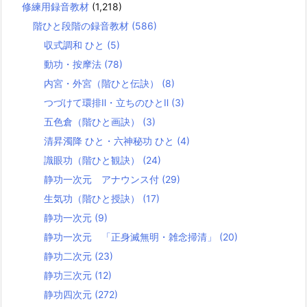
修練用録音教材
(1,218)
階ひと段階の録音教材
(586)
収式調和 ひと
(5)
動功・按摩法
(78)
内宮・外宮（階ひと伝訣）
(8)
つづけて環排Ⅱ・立ちのひとⅡ
(3)
五色倉（階ひと画訣）
(3)
清昇濁降 ひと・六神秘功 ひと
(4)
識眼功（階ひと観訣）
(24)
静功一次元 アナウンス付
(29)
生気功（階ひと授訣）
(17)
静功一次元
(9)
静功一次元 「正身滅無明・雑念掃清」
(20)
静功二次元
(23)
静功三次元
(12)
静功四次元
(272)