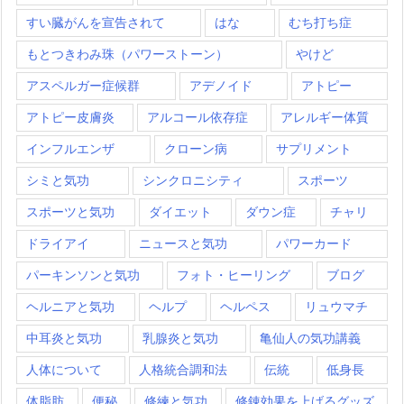
すい臓がんを宣告されて
はな
むち打ち症
もとつきわみ珠（パワーストーン）
やけど
アスペルガー症候群
アデノイド
アトピー
アトピー皮膚炎
アルコール依存症
アレルギー体質
インフルエンザ
クローン病
サプリメント
シミと気功
シンクロニシティ
スポーツ
スポーツと気功
ダイエット
ダウン症
チャリ
ドライアイ
ニュースと気功
パワーカード
パーキンソンと気功
フォト・ヒーリング
ブログ
ヘルニアと気功
ヘルプ
ヘルペス
リュウマチ
中耳炎と気功
乳腺炎と気功
亀仙人の気功講義
人体について
人格統合調和法
伝統
低身長
体脂肪
便秘
修練と気功
修錬効果を上げるグッズ