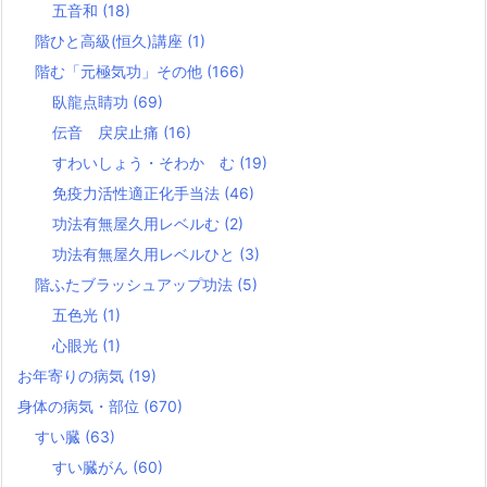
五音和
(18)
階ひと高級(恒久)講座
(1)
階む「元極気功」その他
(166)
臥龍点睛功
(69)
伝音 戻戻止痛
(16)
すわいしょう・そわか む
(19)
免疫力活性適正化手当法
(46)
功法有無屋久用レベルむ
(2)
功法有無屋久用レベルひと
(3)
階ふたブラッシュアップ功法
(5)
五色光
(1)
心眼光
(1)
お年寄りの病気
(19)
身体の病気・部位
(670)
すい臓
(63)
すい臓がん
(60)