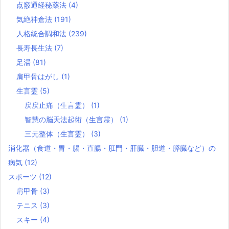
点竅通経秘薬法
(4)
気絶神倉法
(191)
人格統合調和法
(239)
長寿長生法
(7)
足湯
(81)
肩甲骨はがし
(1)
生言霊
(5)
戻戻止痛（生言霊）
(1)
智慧の脳天法起術（生言霊）
(1)
三元整体（生言霊）
(3)
消化器（食道・胃・腸・直腸・肛門・肝臓・胆道・膵臓など）の
病気
(12)
スポーツ
(12)
肩甲骨
(3)
テニス
(3)
スキー
(4)