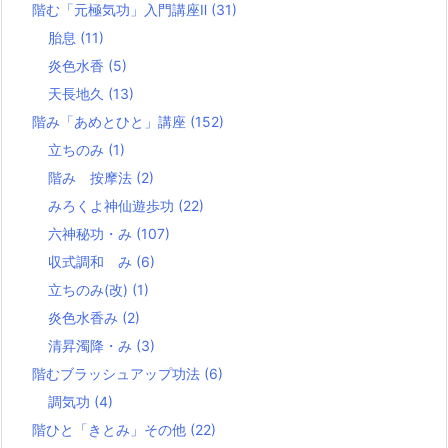
階む「元極気功」入門講座Ⅱ
(31)
胎息
(11)
炎色水香
(5)
天長地久
(13)
階み「あめとひと」講座
(152)
立ちのみ
(1)
階み 按摩法
(2)
みろくよ神仙遊歩功
(22)
六神秘功・み
(107)
収式調和 み
(6)
立ちのみ(改)
(1)
炎色水香み
(2)
清昇濁降・み
(3)
階むブラッシュアップ功法
(6)
調気功
(4)
階ひと「きとみ」その他
(22)