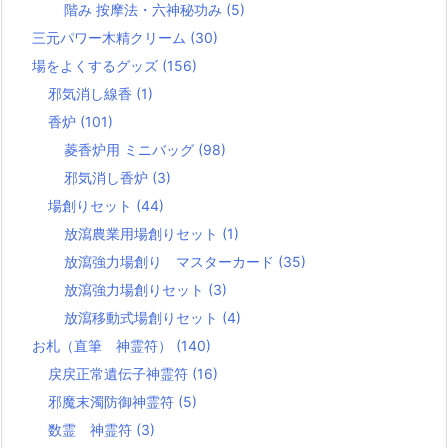
階み 按摩法・六神秘功み
(5)
三元パワー木精クリーム
(30)
場をよくするグッズ
(156)
邪気消し線香
(1)
香炉
(101)
菱香炉用 ミニバッグ
(98)
邪気消し香炉
(3)
場創りセット
(44)
放瀉農業用場創りセット
(1)
放瀉強力場創り マスターカード
(35)
放瀉強力場創りセット
(3)
放瀉移動式場創りセット
(4)
お札（直筆 神霊符）
(140)
戻戻正常遺伝子神霊符
(16)
邪魔末濁防御神霊符
(5)
数霊 神霊符
(3)