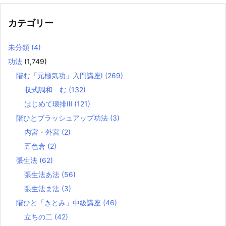
カテゴリー
未分類
(4)
功法
(1,749)
階む「元極気功」入門講座Ⅰ
(269)
収式調和 む
(132)
はじめて環排Ⅲ
(121)
階ひとブラッシュアップ功法
(3)
内宮・外宮
(2)
五色倉
(2)
張生法
(62)
張生法あ法
(56)
張生法ま法
(3)
階ひと「きとみ」中級講座
(46)
立ちの二
(42)