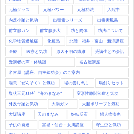
元極グッズ
元極パワー
元極功法
入院中
内反小趾と気功
出毒素シリーズ
出毒素風呂
前立腺ガン
前立腺肥大
功と肉体
功法について
化学物質過敏症
化粧品
北陸 福井・富山・新潟講座
医療
医療と気功
原因不明の繊維
受講生との会話
受講者の声・体験談
名古屋講座
名古屋（講座、自主錬功会）のご案内
喘息（ぜんそく）と気功
場の善し悪し
場創りセット
塩状三元ｴﾈﾙｷﾞｰ”海のまなみ”
変形性膝関節症と気功
外反母趾と気功
大腸ガン
大腸ポリープと気功
大阪講座
天のまなみ
好転反応
婦人病疾患
子供の発達
宮城・仙台・女川講座
寄生虫と気功