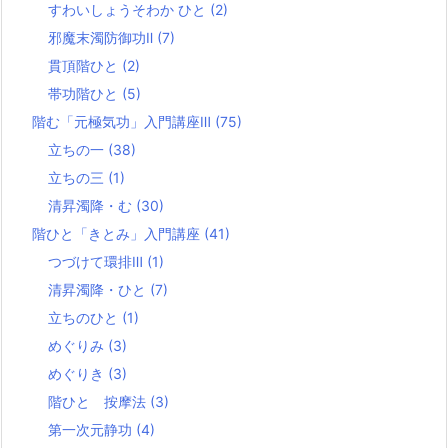
すわいしょうそわか ひと
(2)
邪魔末濁防御功Ⅱ
(7)
貫頂階ひと
(2)
帯功階ひと
(5)
階む「元極気功」入門講座Ⅲ
(75)
立ちの一
(38)
立ちの三
(1)
清昇濁降・む
(30)
階ひと「きとみ」入門講座
(41)
つづけて環排Ⅲ
(1)
清昇濁降・ひと
(7)
立ちのひと
(1)
めぐりみ
(3)
めぐりき
(3)
階ひと 按摩法
(3)
第一次元静功
(4)