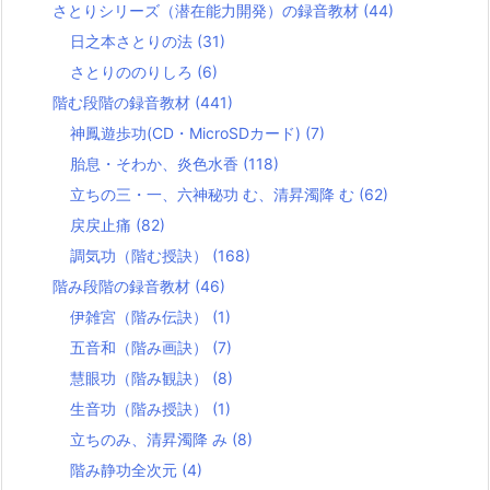
さとりシリーズ（潜在能力開発）の録音教材
(44)
日之本さとりの法
(31)
さとりののりしろ
(6)
階む段階の録音教材
(441)
神鳳遊歩功(CD・MicroSDカード)
(7)
胎息・そわか、炎色水香
(118)
立ちの三・一、六神秘功 む、清昇濁降 む
(62)
戻戻止痛
(82)
調気功（階む授訣）
(168)
階み段階の録音教材
(46)
伊雑宮（階み伝訣）
(1)
五音和（階み画訣）
(7)
慧眼功（階み観訣）
(8)
生音功（階み授訣）
(1)
立ちのみ、清昇濁降 み
(8)
階み静功全次元
(4)