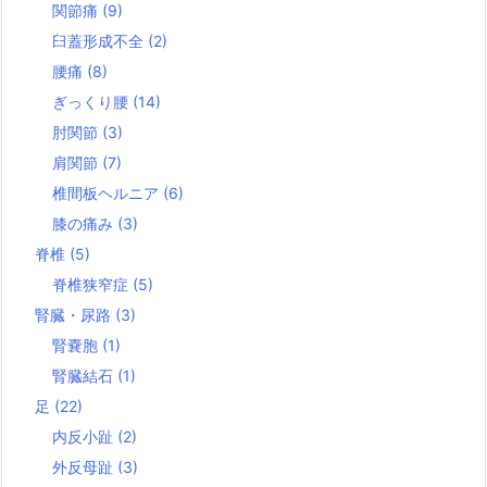
関節痛
(9)
臼蓋形成不全
(2)
腰痛
(8)
ぎっくり腰
(14)
肘関節
(3)
肩関節
(7)
椎間板ヘルニア
(6)
膝の痛み
(3)
脊椎
(5)
脊椎狭窄症
(5)
腎臓・尿路
(3)
腎嚢胞
(1)
腎臓結石
(1)
足
(22)
内反小趾
(2)
外反母趾
(3)