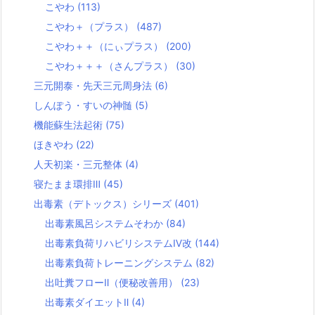
こやわ
(113)
こやわ＋（プラス）
(487)
こやわ＋＋（にぃプラス）
(200)
こやわ＋＋＋（さんプラス）
(30)
三元開泰・先天三元周身法
(6)
しんぽう・すいの神髄
(5)
機能蘇生法起術
(75)
ほきやわ
(22)
人天初楽・三元整体
(4)
寝たまま環排Ⅲ
(45)
出毒素（デトックス）シリーズ
(401)
出毒素風呂システムそわか
(84)
出毒素負荷リハビリシステムⅣ改
(144)
出毒素負荷トレーニングシステム
(82)
出吐糞フローⅡ（便秘改善用）
(23)
出毒素ダイエットⅡ
(4)