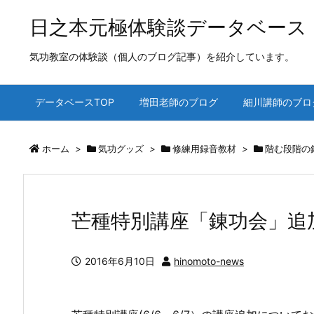
日之本元極体験談データベース
気功教室の体験談（個人のブログ記事）を紹介しています。
データベースTOP
増田老師のブログ
細川講師のブロ
ホーム
>
気功グッズ
>
修練用録音教材
>
階む段階の
芒種特別講座「錬功会」追
2016年6月10日
hinomoto-news