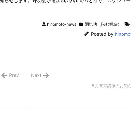
知らせします。錬功会が追加(6/5,6/6,6/7)となり、スケジュ
hinomoto-news
調気功（階む授訣）
Posted by
hinomo
Prev
Next
５月東京講座のお知