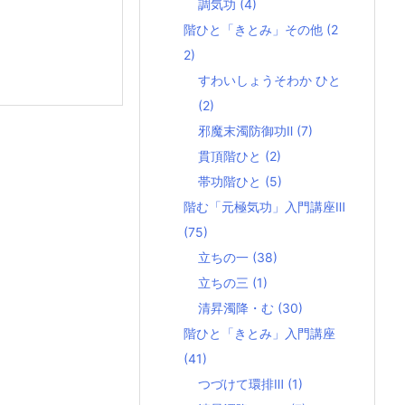
調気功
(4)
階ひと「きとみ」その他
(2
2)
すわいしょうそわか ひと
(2)
邪魔末濁防御功Ⅱ
(7)
貫頂階ひと
(2)
帯功階ひと
(5)
階む「元極気功」入門講座Ⅲ
(75)
立ちの一
(38)
立ちの三
(1)
清昇濁降・む
(30)
階ひと「きとみ」入門講座
(41)
つづけて環排Ⅲ
(1)