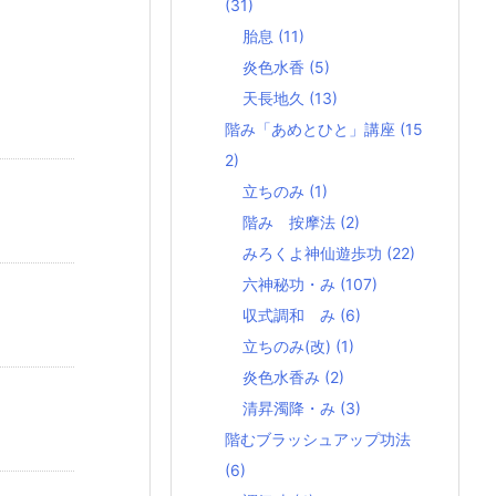
(31)
胎息
(11)
炎色水香
(5)
天長地久
(13)
階み「あめとひと」講座
(15
2)
立ちのみ
(1)
階み 按摩法
(2)
みろくよ神仙遊歩功
(22)
六神秘功・み
(107)
収式調和 み
(6)
立ちのみ(改)
(1)
炎色水香み
(2)
清昇濁降・み
(3)
階むブラッシュアップ功法
(6)