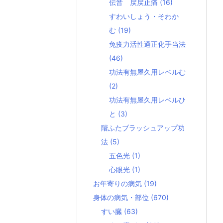
伝音 戻戻止痛
(16)
すわいしょう・そわか
む
(19)
免疫力活性適正化手当法
(46)
功法有無屋久用レベルむ
(2)
功法有無屋久用レベルひ
と
(3)
階ふたブラッシュアップ功
法
(5)
五色光
(1)
心眼光
(1)
お年寄りの病気
(19)
身体の病気・部位
(670)
すい臓
(63)