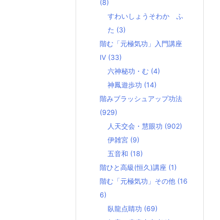
(8)
すわいしょうそわか ふ
た
(3)
階む「元極気功」入門講座
Ⅳ
(33)
六神秘功・む
(4)
神鳳遊歩功
(14)
階みブラッシュアップ功法
(929)
人天交会・慧眼功
(902)
伊雑宮
(9)
五音和
(18)
階ひと高級(恒久)講座
(1)
階む「元極気功」その他
(16
6)
臥龍点睛功
(69)