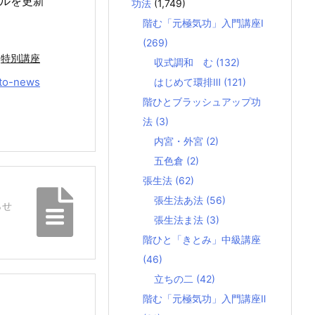
ールを更新
功法
(1,749)
階む「元極気功」入門講座Ⅰ
(269)
特別講座
収式調和 む
(132)
to-news
はじめて環排Ⅲ
(121)
階ひとブラッシュアップ功
法
(3)
内宮・外宮
(2)
五色倉
(2)
張生法
(62)
張生法あ法
(56)
らせ
張生法ま法
(3)
階ひと「きとみ」中級講座
(46)
立ちの二
(42)
階む「元極気功」入門講座Ⅱ