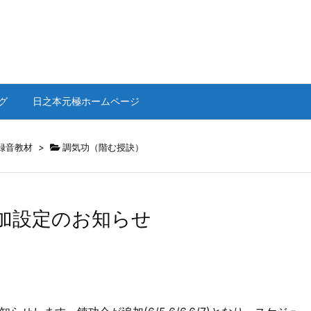
グ
日之本元極ホームページ
録音教材
>
調気功（階む授訣）
加設定のお知らせ