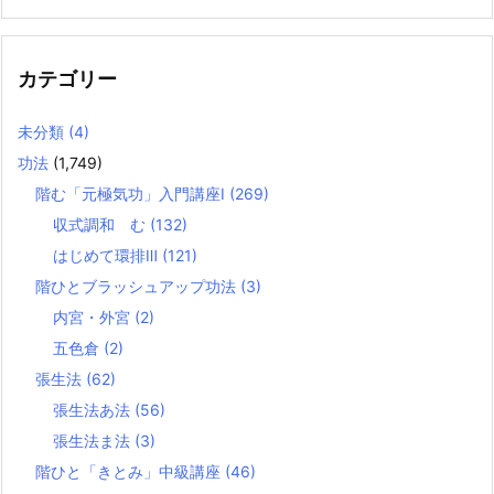
カテゴリー
未分類
(4)
功法
(1,749)
階む「元極気功」入門講座Ⅰ
(269)
収式調和 む
(132)
はじめて環排Ⅲ
(121)
階ひとブラッシュアップ功法
(3)
内宮・外宮
(2)
五色倉
(2)
張生法
(62)
張生法あ法
(56)
張生法ま法
(3)
階ひと「きとみ」中級講座
(46)