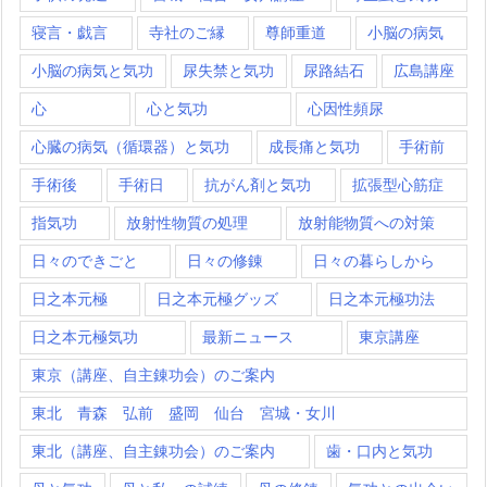
寝言・戯言
寺社のご縁
尊師重道
小脳の病気
小脳の病気と気功
尿失禁と気功
尿路結石
広島講座
心
心と気功
心因性頻尿
心臓の病気（循環器）と気功
成長痛と気功
手術前
手術後
手術日
抗がん剤と気功
拡張型心筋症
指気功
放射性物質の処理
放射能物質への対策
日々のできごと
日々の修錬
日々の暮らしから
日之本元極
日之本元極グッズ
日之本元極功法
日之本元極気功
最新ニュース
東京講座
東京（講座、自主錬功会）のご案内
東北 青森 弘前 盛岡 仙台 宮城・女川
東北（講座、自主錬功会）のご案内
歯・口内と気功