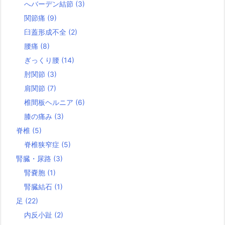
へバーデン結節
(3)
関節痛
(9)
臼蓋形成不全
(2)
腰痛
(8)
ぎっくり腰
(14)
肘関節
(3)
肩関節
(7)
椎間板ヘルニア
(6)
膝の痛み
(3)
脊椎
(5)
脊椎狭窄症
(5)
腎臓・尿路
(3)
腎嚢胞
(1)
腎臓結石
(1)
足
(22)
内反小趾
(2)