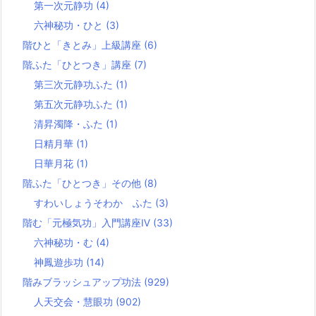
第一次元静功
(4)
六神秘功・ひと
(3)
階ひと「きとみ」上級講座
(6)
階ふた「ひとつき」講座
(7)
第三次元静功ふた
(1)
第五次元静功ふた
(1)
清昇濁降・ふた
(1)
日精月華
(1)
日華月花
(1)
階ふた「ひとつき」その他
(8)
すわいしょうそわか ふた
(3)
階む「元極気功」入門講座Ⅳ
(33)
六神秘功・む
(4)
神鳳遊歩功
(14)
階みブラッシュアップ功法
(929)
人天交会・慧眼功
(902)