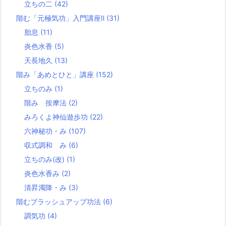
立ちの二
(42)
階む「元極気功」入門講座Ⅱ
(31)
胎息
(11)
炎色水香
(5)
天長地久
(13)
階み「あめとひと」講座
(152)
立ちのみ
(1)
階み 按摩法
(2)
みろくよ神仙遊歩功
(22)
六神秘功・み
(107)
収式調和 み
(6)
立ちのみ(改)
(1)
炎色水香み
(2)
清昇濁降・み
(3)
階むブラッシュアップ功法
(6)
調気功
(4)