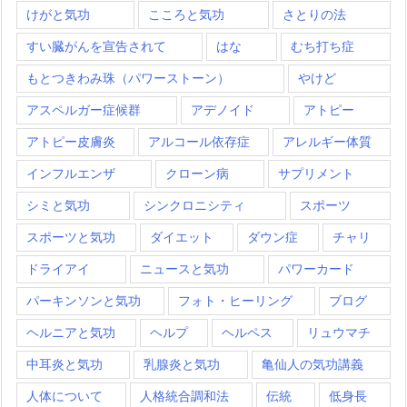
けがと気功
こころと気功
さとりの法
すい臓がんを宣告されて
はな
むち打ち症
もとつきわみ珠（パワーストーン）
やけど
アスペルガー症候群
アデノイド
アトピー
アトピー皮膚炎
アルコール依存症
アレルギー体質
インフルエンザ
クローン病
サプリメント
シミと気功
シンクロニシティ
スポーツ
スポーツと気功
ダイエット
ダウン症
チャリ
ドライアイ
ニュースと気功
パワーカード
パーキンソンと気功
フォト・ヒーリング
ブログ
ヘルニアと気功
ヘルプ
ヘルペス
リュウマチ
中耳炎と気功
乳腺炎と気功
亀仙人の気功講義
人体について
人格統合調和法
伝統
低身長