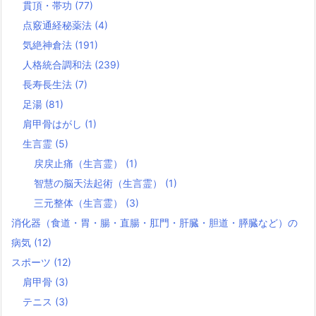
貫頂・帯功
(77)
点竅通経秘薬法
(4)
気絶神倉法
(191)
人格統合調和法
(239)
長寿長生法
(7)
足湯
(81)
肩甲骨はがし
(1)
生言霊
(5)
戻戻止痛（生言霊）
(1)
智慧の脳天法起術（生言霊）
(1)
三元整体（生言霊）
(3)
消化器（食道・胃・腸・直腸・肛門・肝臓・胆道・膵臓など）の
病気
(12)
スポーツ
(12)
肩甲骨
(3)
テニス
(3)