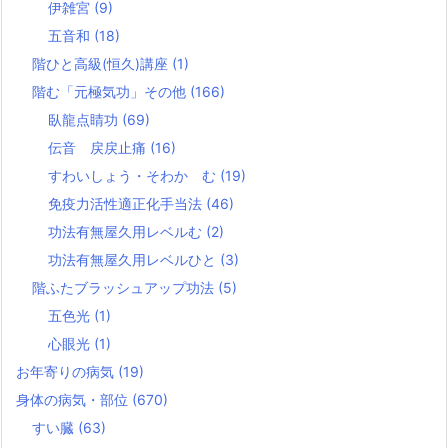
伊雑宮
(9)
五音和
(18)
階ひと高級(恒久)講座
(1)
階む「元極気功」その他
(166)
臥龍点睛功
(69)
伝音 戻戻止痛
(16)
すわいしょう・そわか む
(19)
免疫力活性適正化手当法
(46)
功法有無屋久用レベルむ
(2)
功法有無屋久用レベルひと
(3)
階ふたブラッシュアップ功法
(5)
五色光
(1)
心眼光
(1)
お年寄りの病気
(19)
身体の病気・部位
(670)
すい臓
(63)