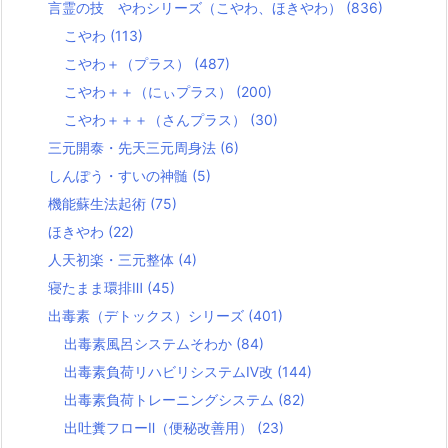
言霊の技 やわシリーズ（こやわ、ほきやわ）
(836)
こやわ
(113)
こやわ＋（プラス）
(487)
こやわ＋＋（にぃプラス）
(200)
こやわ＋＋＋（さんプラス）
(30)
三元開泰・先天三元周身法
(6)
しんぽう・すいの神髄
(5)
機能蘇生法起術
(75)
ほきやわ
(22)
人天初楽・三元整体
(4)
寝たまま環排Ⅲ
(45)
出毒素（デトックス）シリーズ
(401)
出毒素風呂システムそわか
(84)
出毒素負荷リハビリシステムⅣ改
(144)
出毒素負荷トレーニングシステム
(82)
出吐糞フローⅡ（便秘改善用）
(23)