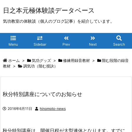
日之本元極体験談データベース
気功教室の体験談（個人のブログ記事）を紹介しています。
Menu
Sidebar
Prev
Next
Search
ホーム
>
気功グッズ
>
修練用録音教材
>
階む段階の録音
教材
>
調気功（階む授訣）
秋分特別講座についてのお知らせ
2016年6月11日
hinomoto-news
秋分特別講座は、開催日程が大型連休となります。すでに