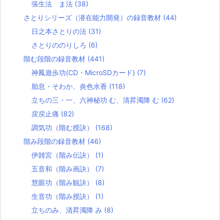
張生法 ま法
(38)
さとりシリーズ（潜在能力開発）の録音教材
(44)
日之本さとりの法
(31)
さとりののりしろ
(6)
階む段階の録音教材
(441)
神鳳遊歩功(CD・MicroSDカード)
(7)
胎息・そわか、炎色水香
(118)
立ちの三・一、六神秘功 む、清昇濁降 む
(62)
戻戻止痛
(82)
調気功（階む授訣）
(168)
階み段階の録音教材
(46)
伊雑宮（階み伝訣）
(1)
五音和（階み画訣）
(7)
慧眼功（階み観訣）
(8)
生音功（階み授訣）
(1)
立ちのみ、清昇濁降 み
(8)