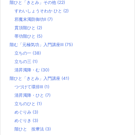
階ひと「きとみ」その他
(22)
すわいしょうそわか ひと
(2)
邪魔末濁防御功Ⅱ
(7)
貫頂階ひと
(2)
帯功階ひと
(5)
階む「元極気功」入門講座Ⅲ
(75)
立ちの一
(38)
立ちの三
(1)
清昇濁降・む
(30)
階ひと「きとみ」入門講座
(41)
つづけて環排Ⅲ
(1)
清昇濁降・ひと
(7)
立ちのひと
(1)
めぐりみ
(3)
めぐりき
(3)
階ひと 按摩法
(3)