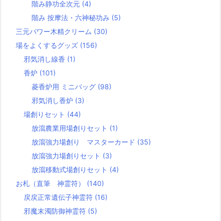
階み静功全次元
(4)
階み 按摩法・六神秘功み
(5)
三元パワー木精クリーム
(30)
場をよくするグッズ
(156)
邪気消し線香
(1)
香炉
(101)
菱香炉用 ミニバッグ
(98)
邪気消し香炉
(3)
場創りセット
(44)
放瀉農業用場創りセット
(1)
放瀉強力場創り マスターカード
(35)
放瀉強力場創りセット
(3)
放瀉移動式場創りセット
(4)
お札（直筆 神霊符）
(140)
戻戻正常遺伝子神霊符
(16)
邪魔末濁防御神霊符
(5)