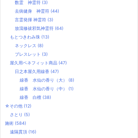
数霊 神霊符
(3)
去病健身 神霊符
(44)
言霊発揮 神霊符
(3)
放瀉修祓邪気神霊符
(64)
もとつきわみ珠
(13)
ネックレス
(8)
ブレスレット
(3)
屋久用ベネフィット商品
(47)
日之本屋久用線香
(47)
線香 水仙の香り（大）
(8)
線香 水仙の香り（中）
(1)
線香 白檀
(38)
☆その他
(12)
さとり
(5)
施術
(584)
遠隔貫頂
(16)