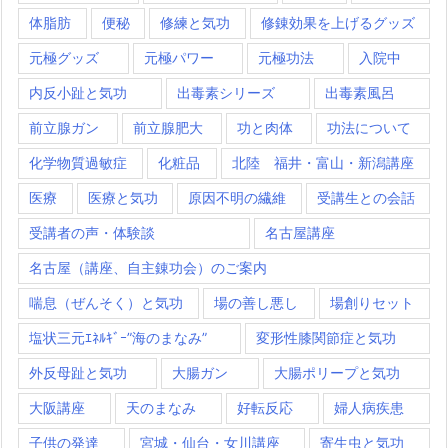
体脂肪
便秘
修練と気功
修錬効果を上げるグッズ
元極グッズ
元極パワー
元極功法
入院中
内反小趾と気功
出毒素シリーズ
出毒素風呂
前立腺ガン
前立腺肥大
功と肉体
功法について
化学物質過敏症
化粧品
北陸 福井・富山・新潟講座
医療
医療と気功
原因不明の繊維
受講生との会話
受講者の声・体験談
名古屋講座
名古屋（講座、自主錬功会）のご案内
喘息（ぜんそく）と気功
場の善し悪し
場創りセット
塩状三元ｴﾈﾙｷﾞｰ”海のまなみ”
変形性膝関節症と気功
外反母趾と気功
大腸ガン
大腸ポリープと気功
大阪講座
天のまなみ
好転反応
婦人病疾患
子供の発達
宮城・仙台・女川講座
寄生虫と気功