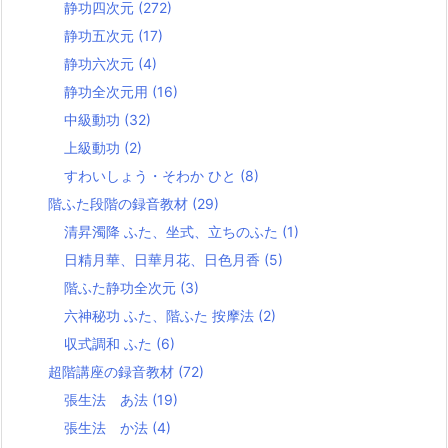
静功四次元
(272)
静功五次元
(17)
静功六次元
(4)
静功全次元用
(16)
中級動功
(32)
上級動功
(2)
すわいしょう・そわか ひと
(8)
階ふた段階の録音教材
(29)
清昇濁降 ふた、坐式、立ちのふた
(1)
日精月華、日華月花、日色月香
(5)
階ふた静功全次元
(3)
六神秘功 ふた、階ふた 按摩法
(2)
収式調和 ふた
(6)
超階講座の録音教材
(72)
張生法 あ法
(19)
張生法 か法
(4)