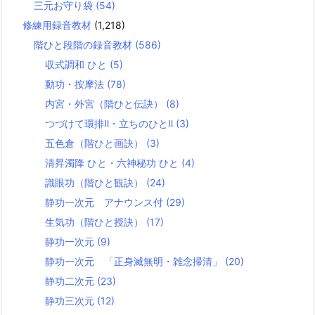
三元お守り袋
(54)
修練用録音教材
(1,218)
階ひと段階の録音教材
(586)
収式調和 ひと
(5)
動功・按摩法
(78)
内宮・外宮（階ひと伝訣）
(8)
つづけて環排Ⅱ・立ちのひとⅡ
(3)
五色倉（階ひと画訣）
(3)
清昇濁降 ひと・六神秘功 ひと
(4)
識眼功（階ひと観訣）
(24)
静功一次元 アナウンス付
(29)
生気功（階ひと授訣）
(17)
静功一次元
(9)
静功一次元 「正身滅無明・雑念掃清」
(20)
静功二次元
(23)
静功三次元
(12)