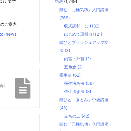
だけるチ
功法
(1,749)
階む「元極気功」入門講座Ⅰ
(269)
）のご案内
収式調和 む
(132)
to-news
はじめて環排Ⅲ
(121)
階ひとブラッシュアップ功
法
(3)
内宮・外宮
(2)
五色倉
(2)
張生法
(62)
張生法あ法
(56)
再)
張生法ま法
(3)
階ひと「きとみ」中級講座
(46)
立ちの二
(42)
階む「元極気功」入門講座Ⅱ