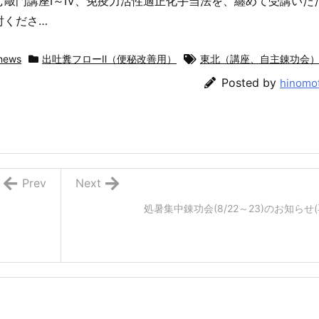
む敲門講座Ⅰ～Ⅳ、免疫力活性適正化手当法を、纏めて受講いた
討くださ…
news
出吐糞フローⅡ（便秘改善用）
東北（講座、自主錬功会
Posted by
hinomo
Prev
Next
処暑集中錬功会(8/22～23)のお知らせ(