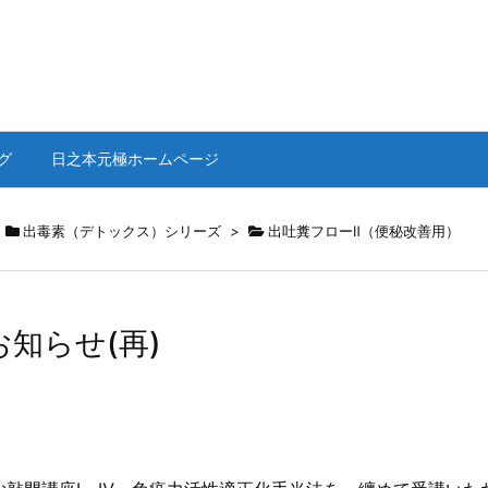
グ
日之本元極ホームページ
出毒素（デトックス）シリーズ
>
出吐糞フローⅡ（便秘改善用）
お知らせ(再)