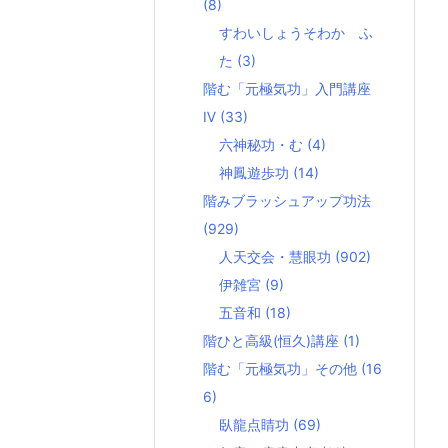
(8)
すわいしょうそわか ふ
た
(3)
階む「元極気功」入門講座
Ⅳ
(33)
六神秘功・む
(4)
神鳳遊歩功
(14)
階みブラッシュアップ功法
(929)
人天交会・慧眼功
(902)
伊雑宮
(9)
五音和
(18)
階ひと高級(恒久)講座
(1)
階む「元極気功」その他
(16
6)
臥龍点睛功
(69)