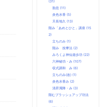
(31)
胎息
(11)
炎色水香
(5)
天長地久
(13)
階み「あめとひと」講座
(15
2)
立ちのみ
(1)
階み 按摩法
(2)
みろくよ神仙遊歩功
(22)
六神秘功・み
(107)
収式調和 み
(6)
立ちのみ(改)
(1)
炎色水香み
(2)
清昇濁降・み
(3)
階むブラッシュアップ功法
(6)