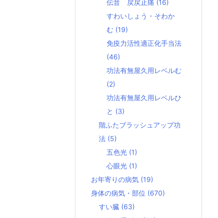
伝音 戻戻止痛
(16)
すわいしょう・そわか
む
(19)
免疫力活性適正化手当法
(46)
功法有無屋久用レベルむ
(2)
功法有無屋久用レベルひ
と
(3)
階ふたブラッシュアップ功
法
(5)
五色光
(1)
心眼光
(1)
お年寄りの病気
(19)
身体の病気・部位
(670)
すい臓
(63)