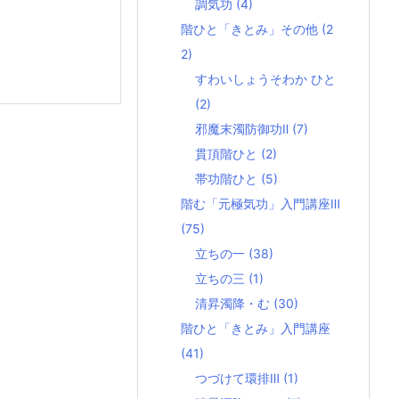
調気功
(4)
階ひと「きとみ」その他
(2
2)
すわいしょうそわか ひと
(2)
邪魔末濁防御功Ⅱ
(7)
貫頂階ひと
(2)
帯功階ひと
(5)
階む「元極気功」入門講座Ⅲ
(75)
立ちの一
(38)
立ちの三
(1)
清昇濁降・む
(30)
階ひと「きとみ」入門講座
(41)
つづけて環排Ⅲ
(1)