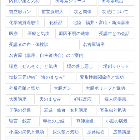
内反小趾と気功
出毒素シリーズ
出毒素風呂
前立腺ガン
前立腺肥大
功と肉体
功法について
化学物質過敏症
化粧品
北陸 福井・富山・新潟講座
医療
医療と気功
原因不明の繊維
受講生との会話
受講者の声・体験談
名古屋講座
名古屋（講座、自主錬功会）のご案内
喘息（ぜんそく）と気功
場の善し悪し
場創りセット
塩状三元ｴﾈﾙｷﾞｰ”海のまなみ”
変形性膝関節症と気功
外反母趾と気功
大腸ガン
大腸ポリープと気功
大阪講座
天のまなみ
好転反応
婦人病疾患
子供の発達
宮城・仙台・女川講座
寄生虫と気功
寝言・戯言
寺社のご縁
尊師重道
小脳の病気
小脳の病気と気功
尿失禁と気功
尿路結石
広島講座