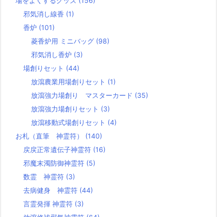
場をよくするグッズ
(156)
邪気消し線香
(1)
香炉
(101)
菱香炉用 ミニバッグ
(98)
邪気消し香炉
(3)
場創りセット
(44)
放瀉農業用場創りセット
(1)
放瀉強力場創り マスターカード
(35)
放瀉強力場創りセット
(3)
放瀉移動式場創りセット
(4)
お札（直筆 神霊符）
(140)
戻戻正常遺伝子神霊符
(16)
邪魔末濁防御神霊符
(5)
数霊 神霊符
(3)
去病健身 神霊符
(44)
言霊発揮 神霊符
(3)