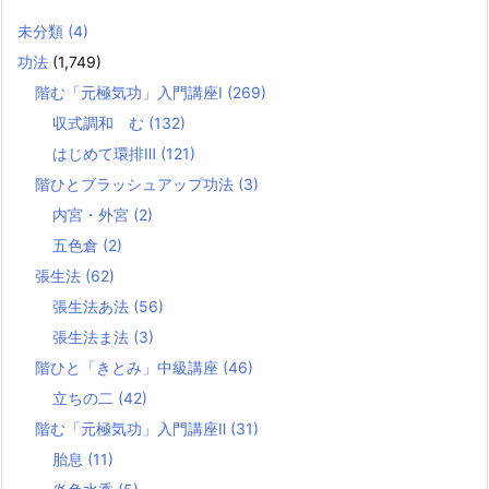
未分類
(4)
功法
(1,749)
階む「元極気功」入門講座Ⅰ
(269)
収式調和 む
(132)
はじめて環排Ⅲ
(121)
階ひとブラッシュアップ功法
(3)
内宮・外宮
(2)
五色倉
(2)
張生法
(62)
張生法あ法
(56)
張生法ま法
(3)
階ひと「きとみ」中級講座
(46)
立ちの二
(42)
階む「元極気功」入門講座Ⅱ
(31)
胎息
(11)