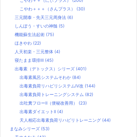
こやわ＋＋（にぃプラス）
(200)
こやわ＋＋＋（さんプラス）
(30)
三元開泰・先天三元周身法
(6)
しんぽう・すいの神髄
(5)
機能蘇生法起術
(75)
ほきやわ
(22)
人天初楽・三元整体
(4)
寝たまま環排Ⅲ
(45)
出毒素（デトックス）シリーズ
(401)
出毒素風呂システムそわか
(84)
出毒素負荷リハビリシステムⅣ改
(144)
出毒素負荷トレーニングシステム
(82)
出吐糞フローⅡ（便秘改善用）
(23)
出毒素ダイエットⅡ
(4)
天人相応出毒素負荷リハビリトレーニング
(44)
まなみシリーズ
(53)