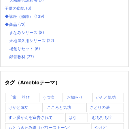
人格統合調和法
(7)
子供の病気
(6)
◆講座（修錬）
(139)
◆商品
(72)
まなみシリーズ
(8)
天地屋久用シリーズ
(22)
場創りセット
(6)
録音教材
(27)
タグ（Amebloテーマ）
「歯」 並び
うつ病
お知らせ
がんと気功
けがと気功
こころと気功
さとりの法
すい臓がんを宣告されて
はな
むち打ち症
もとつきわみ珠（パワーストーン）
やけど