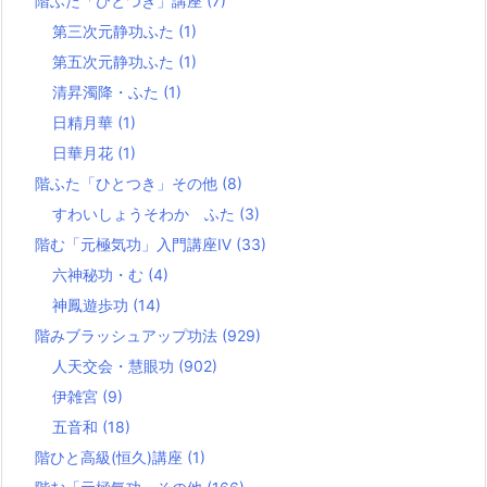
階ふた「ひとつき」講座
(7)
第三次元静功ふた
(1)
第五次元静功ふた
(1)
清昇濁降・ふた
(1)
日精月華
(1)
日華月花
(1)
階ふた「ひとつき」その他
(8)
すわいしょうそわか ふた
(3)
階む「元極気功」入門講座Ⅳ
(33)
六神秘功・む
(4)
神鳳遊歩功
(14)
階みブラッシュアップ功法
(929)
人天交会・慧眼功
(902)
伊雑宮
(9)
五音和
(18)
階ひと高級(恒久)講座
(1)