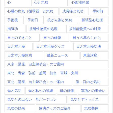
心
心と気功
心因性頻尿
心臓の病気（循環器）と気功
成長痛と気功
手術前
手術後
手術日
抗がん剤と気功
拡張型心筋症
指気功
放射性物質の処理
放射能物質への対策
日々のできごと
日々の修錬
日々の暮らしから
日之本元極
日之本元極グッズ
日之本元極功法
日之本元極気功
最新ニュース
東京講座
東京（講座、自主錬功会）のご案内
東北 青森 弘前 盛岡 仙台 宮城・女川
東北（講座、自主錬功会）のご案内
歯・口内と気功
母と気功
母と私への試練
母の修錬
気功との出会い
気功との出会い 母バージョン
気功とデトックス
気功の効果
気功グッズのご紹介
気功整体