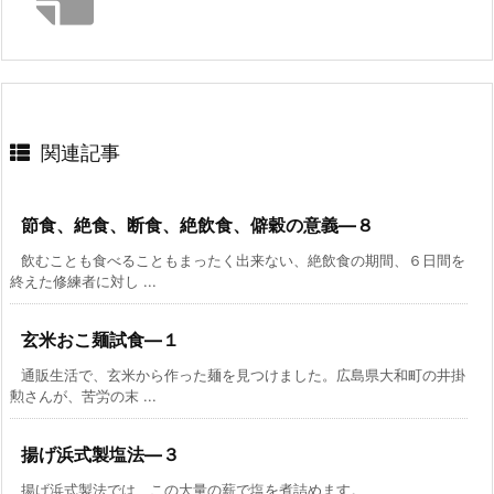
関連記事
節食、絶食、断食、絶飲食、僻穀の意義―８
飲むことも食べることもまったく出来ない、絶飲食の期間、６日間を
終えた修練者に対し ...
玄米おこ麺試食―１
通販生活で、玄米から作った麺を見つけました。広島県大和町の井掛
勲さんが、苦労の末 ...
揚げ浜式製塩法―３
揚げ浜式製法では、この大量の薪で塩を煮詰めます。