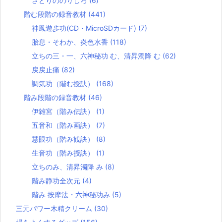
さとりののりしろ
(6)
階む段階の録音教材
(441)
神鳳遊歩功(CD・MicroSDカード)
(7)
胎息・そわか、炎色水香
(118)
立ちの三・一、六神秘功 む、清昇濁降 む
(62)
戻戻止痛
(82)
調気功（階む授訣）
(168)
階み段階の録音教材
(46)
伊雑宮（階み伝訣）
(1)
五音和（階み画訣）
(7)
慧眼功（階み観訣）
(8)
生音功（階み授訣）
(1)
立ちのみ、清昇濁降 み
(8)
階み静功全次元
(4)
階み 按摩法・六神秘功み
(5)
三元パワー木精クリーム
(30)