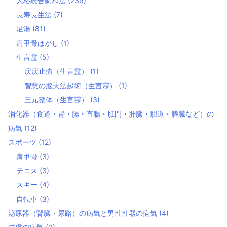
人格統合調和法
(239)
長寿長生法
(7)
足湯
(81)
肩甲骨はがし
(1)
生言霊
(5)
戻戻止痛（生言霊）
(1)
智慧の脳天法起術（生言霊）
(1)
三元整体（生言霊）
(3)
消化器（食道・胃・腸・直腸・肛門・肝臓・胆道・膵臓など）の
病気
(12)
スポーツ
(12)
肩甲骨
(3)
テニス
(3)
スキー
(4)
自転車
(3)
泌尿器（腎臓・尿路）の病気と男性性器の病気
(4)