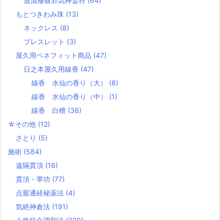
放瀉修祓邪気神霊符
(64)
もとつきわみ珠
(13)
ネックレス
(8)
ブレスレット
(3)
屋久用ベネフィット商品
(47)
日之本屋久用線香
(47)
線香 水仙の香り（大）
(8)
線香 水仙の香り（中）
(1)
線香 白檀
(38)
☆その他
(12)
さとり
(5)
施術
(584)
遠隔貫頂
(16)
貫頂・帯功
(77)
点竅通経秘薬法
(4)
気絶神倉法
(191)