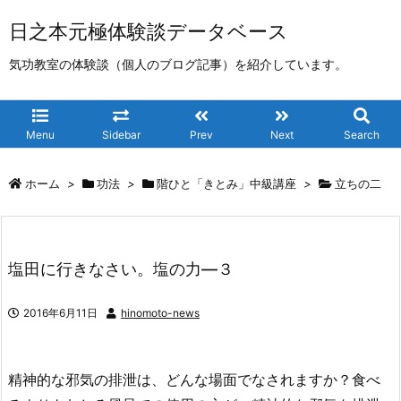
日之本元極体験談データベース
気功教室の体験談（個人のブログ記事）を紹介しています。
Menu
Sidebar
Prev
Next
Search
ホーム
>
功法
>
階ひと「きとみ」中級講座
>
立ちの二
塩田に行きなさい。塩の力―３
2016年6月11日
hinomoto-news
精神的な邪気の排泄は、どんな場面でなされますか？食べ