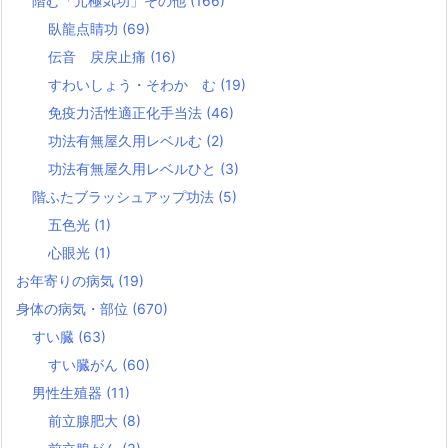
階む「元極気功」その他
(166)
臥龍点睛功
(69)
伝音 戻戻止痛
(16)
すわいしょう・そわか む
(19)
免疫力活性適正化手当法
(46)
功法有無屋久用レベルむ
(2)
功法有無屋久用レベルひと
(3)
階ふたブラッシュアップ功法
(5)
五色光
(1)
心眼光
(1)
お年寄りの病気
(19)
身体の病気・部位
(670)
すい臓
(63)
すい臓がん
(60)
男性生殖器
(11)
前立腺肥大
(8)