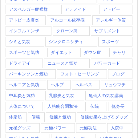
アスペルガー症候群
アデノイド
アトピー
アトピー皮膚炎
アルコール依存症
アレルギー体質
インフルエンザ
クローン病
サプリメント
シミと気功
シンクロニシティ
スポーツ
スポーツと気功
ダイエット
ダウン症
チャリ
ドライアイ
ニュースと気功
パワーカード
パーキンソンと気功
フォト・ヒーリング
ブログ
ヘルニアと気功
ヘルプ
ヘルペス
リュウマチ
中耳炎と気功
乳腺炎と気功
亀仙人の気功講義
人体について
人格統合調和法
伝統
低身長
体脂肪
便秘
修練と気功
修錬効果を上げるグッズ
元極グッズ
元極パワー
元極功法
入院中