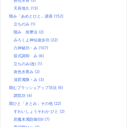
炎色水香
(5)
天長地久
(13)
階み「あめとひと」講座
(152)
立ちのみ
(1)
階み 按摩法
(2)
みろくよ神仙遊歩功
(22)
六神秘功・み
(107)
収式調和 み
(6)
立ちのみ(改)
(1)
炎色水香み
(2)
清昇濁降・み
(3)
階むブラッシュアップ功法
(6)
調気功
(4)
階ひと「きとみ」その他
(22)
すわいしょうそわか ひと
(2)
邪魔末濁防御功Ⅱ
(7)