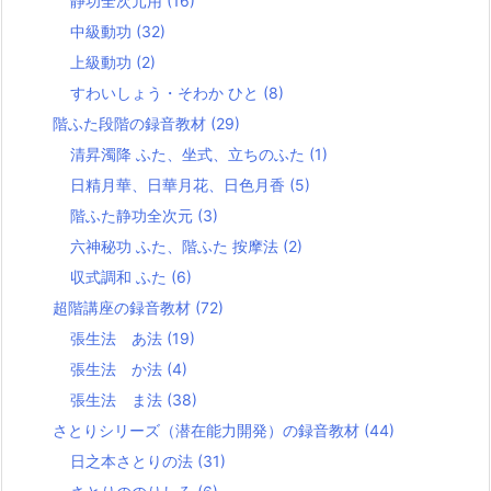
静功全次元用
(16)
中級動功
(32)
上級動功
(2)
すわいしょう・そわか ひと
(8)
階ふた段階の録音教材
(29)
清昇濁降 ふた、坐式、立ちのふた
(1)
日精月華、日華月花、日色月香
(5)
階ふた静功全次元
(3)
六神秘功 ふた、階ふた 按摩法
(2)
収式調和 ふた
(6)
超階講座の録音教材
(72)
張生法 あ法
(19)
張生法 か法
(4)
張生法 ま法
(38)
さとりシリーズ（潜在能力開発）の録音教材
(44)
日之本さとりの法
(31)