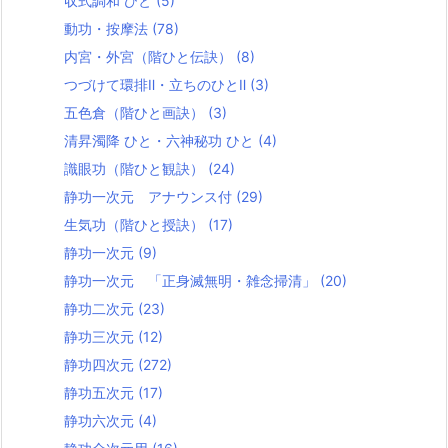
収式調和 ひと
(5)
動功・按摩法
(78)
内宮・外宮（階ひと伝訣）
(8)
つづけて環排Ⅱ・立ちのひとⅡ
(3)
五色倉（階ひと画訣）
(3)
清昇濁降 ひと・六神秘功 ひと
(4)
識眼功（階ひと観訣）
(24)
静功一次元 アナウンス付
(29)
生気功（階ひと授訣）
(17)
静功一次元
(9)
静功一次元 「正身滅無明・雑念掃清」
(20)
静功二次元
(23)
静功三次元
(12)
静功四次元
(272)
静功五次元
(17)
静功六次元
(4)