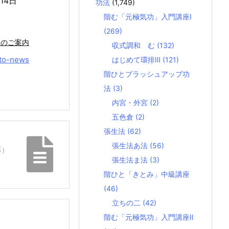
14日
功法
(1,749)
階む「元極気功」入門講座Ⅰ
(269)
座のご案内
収式調和 む
(132)
to-news
はじめて環排Ⅲ
(121)
階ひとブラッシュアップ功
法
(3)
内宮・外宮
(2)
五色倉
(2)
張生法
(62)
張生法あ法
(56)
再）
張生法ま法
(3)
階ひと「きとみ」中級講座
(46)
立ちの二
(42)
階む「元極気功」入門講座Ⅱ