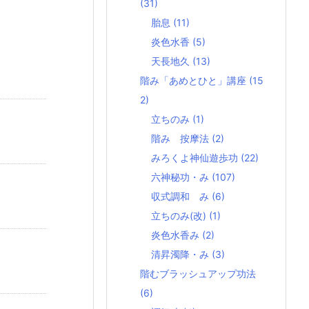
(31)
胎息
(11)
炎色水香
(5)
天長地久
(13)
階み「あめとひと」講座
(15
2)
立ちのみ
(1)
階み 按摩法
(2)
みろくよ神仙遊歩功
(22)
六神秘功・み
(107)
収式調和 み
(6)
立ちのみ(改)
(1)
炎色水香み
(2)
清昇濁降・み
(3)
階むブラッシュアップ功法
(6)