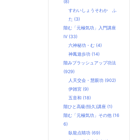
(8)
すわいしょうそわか ふ
た
(3)
階む「元極気功」入門講座
Ⅳ
(33)
六神秘功・む
(4)
神鳳遊歩功
(14)
階みブラッシュアップ功法
(929)
人天交会・慧眼功
(902)
伊雑宮
(9)
五音和
(18)
階ひと高級(恒久)講座
(1)
階む「元極気功」その他
(16
6)
臥龍点睛功
(69)