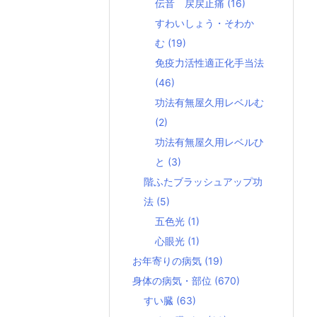
伝音 戻戻止痛
(16)
すわいしょう・そわか
む
(19)
免疫力活性適正化手当法
(46)
功法有無屋久用レベルむ
(2)
功法有無屋久用レベルひ
と
(3)
階ふたブラッシュアップ功
法
(5)
五色光
(1)
心眼光
(1)
お年寄りの病気
(19)
身体の病気・部位
(670)
すい臓
(63)