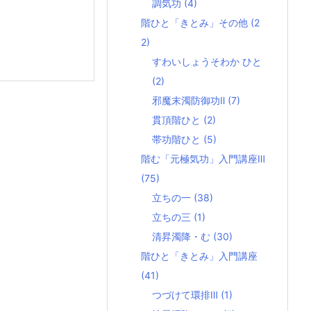
調気功
(4)
階ひと「きとみ」その他
(2
2)
すわいしょうそわか ひと
(2)
邪魔末濁防御功Ⅱ
(7)
貫頂階ひと
(2)
帯功階ひと
(5)
階む「元極気功」入門講座Ⅲ
(75)
立ちの一
(38)
立ちの三
(1)
清昇濁降・む
(30)
階ひと「きとみ」入門講座
(41)
つづけて環排Ⅲ
(1)