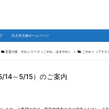
グ
日之本元極ホームページ
言霊の技 やわシリーズ（こやわ、ほきやわ）
>
こやわ＋（プラス
14～5/15）のご案内