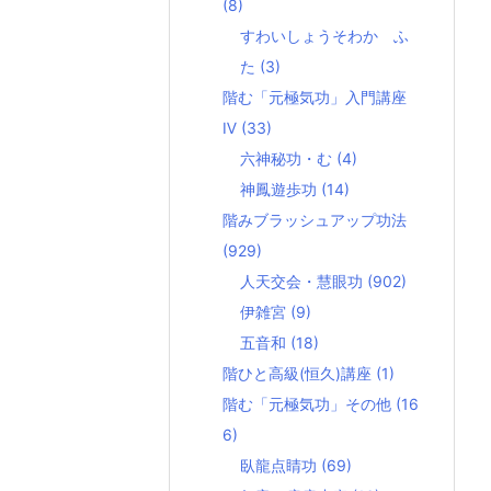
(8)
すわいしょうそわか ふ
た
(3)
階む「元極気功」入門講座
Ⅳ
(33)
六神秘功・む
(4)
神鳳遊歩功
(14)
階みブラッシュアップ功法
(929)
人天交会・慧眼功
(902)
伊雑宮
(9)
五音和
(18)
階ひと高級(恒久)講座
(1)
階む「元極気功」その他
(16
6)
臥龍点睛功
(69)