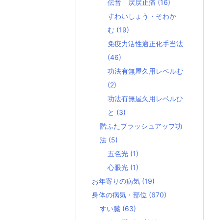
伝音 戻戻止痛
(16)
すわいしょう・そわか
む
(19)
免疫力活性適正化手当法
(46)
功法有無屋久用レベルむ
(2)
功法有無屋久用レベルひ
と
(3)
階ふたブラッシュアップ功
法
(5)
五色光
(1)
心眼光
(1)
お年寄りの病気
(19)
身体の病気・部位
(670)
すい臓
(63)