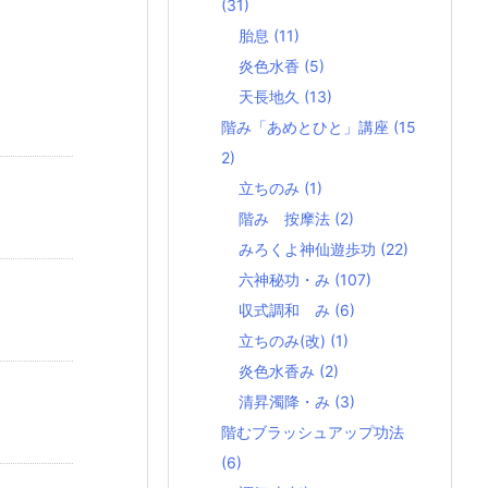
(31)
胎息
(11)
炎色水香
(5)
天長地久
(13)
階み「あめとひと」講座
(15
2)
立ちのみ
(1)
階み 按摩法
(2)
みろくよ神仙遊歩功
(22)
六神秘功・み
(107)
収式調和 み
(6)
立ちのみ(改)
(1)
炎色水香み
(2)
清昇濁降・み
(3)
階むブラッシュアップ功法
(6)