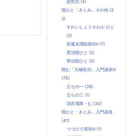
調気功
(4)
階ひと「きとみ」その他
(2
2)
すわいしょうそわか ひと
(2)
邪魔末濁防御功Ⅱ
(7)
貫頂階ひと
(2)
帯功階ひと
(5)
階む「元極気功」入門講座Ⅲ
(75)
立ちの一
(38)
立ちの三
(1)
清昇濁降・む
(30)
階ひと「きとみ」入門講座
(41)
つづけて環排Ⅲ
(1)