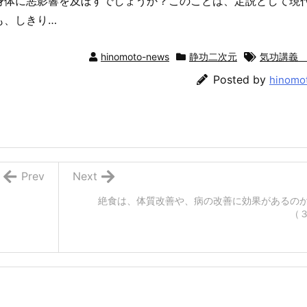
身体に悪影響を及ぼすでしょうか？このことは、定説として現
も、しきり…
hinomoto-news
静功二次元
気功講義
Posted by
hinomo
Prev
Next
絶食は、体質改善や、病の改善に効果があるの
（