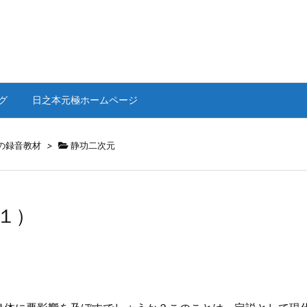
グ
日之本元極ホームページ
の録音教材
>
静功二次元
１）