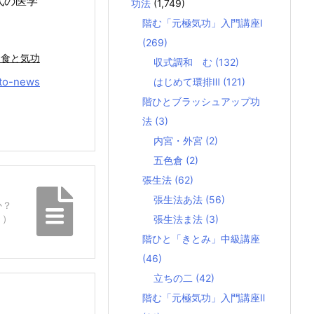
代の医学
功法
(1,749)
階む「元極気功」入門講座Ⅰ
(269)
 食と気功
収式調和 む
(132)
to-news
はじめて環排Ⅲ
(121)
階ひとブラッシュアップ功
法
(3)
内宮・外宮
(2)
五色倉
(2)
張生法
(62)
張生法あ法
(56)
か？
３）
張生法ま法
(3)
階ひと「きとみ」中級講座
(46)
立ちの二
(42)
階む「元極気功」入門講座Ⅱ