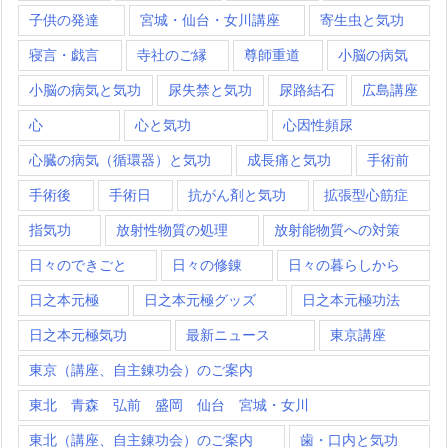
子供の発達
宮城・仙台・女川講座
寄生虫と気功
寝言・戯言
寺社のご縁
尊師重道
小脳の病気
小脳の病気と気功
尿失禁と気功
尿路結石
広島講座
心
心と気功
心因性頻尿
心臓の病気（循環器）と気功
成長痛と気功
手術前
手術後
手術日
抗がん剤と気功
拡張型心筋症
指気功
放射性物質の処理
放射能物質への対策
日々のできごと
日々の修錬
日々の暮らしから
日之本元極
日之本元極グッズ
日之本元極功法
日之本元極気功
最新ニュース
東京講座
東京（講座、自主錬功会）のご案内
東北 青森 弘前 盛岡 仙台 宮城・女川
東北（講座、自主錬功会）のご案内
歯・口内と気功