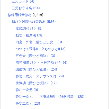
三元カード
(4)
三元お守り袋
(54)
修練用録音教材
(1,218)
階ひと段階の録音教材
(586)
収式調和 ひと
(5)
動功・按摩法
(78)
内宮・外宮（階ひと伝訣）
(8)
つづけて環排Ⅱ・立ちのひとⅡ
(3)
五色倉（階ひと画訣）
(3)
清昇濁降 ひと・六神秘功 ひと
(4)
識眼功（階ひと観訣）
(24)
静功一次元 アナウンス付
(29)
生気功（階ひと授訣）
(17)
静功一次元
(9)
静功一次元 「正身滅無明・雑念掃清」
(20)
静功二次元
(23)