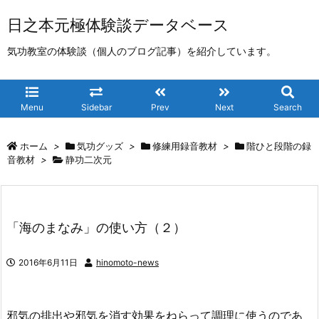
日之本元極体験談データベース
気功教室の体験談（個人のブログ記事）を紹介しています。
Menu
Sidebar
Prev
Next
Search
ホーム
>
気功グッズ
>
修練用録音教材
>
階ひと段階の録
音教材
>
静功二次元
「海のまなみ」の使い方（２）
2016年6月11日
hinomoto-news
邪気の排出や邪気を消す効果をねらって調理に使うのであ