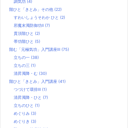
調気功
(4)
階ひと「きとみ」その他
(22)
すわいしょうそわか ひと
(2)
邪魔末濁防御功Ⅱ
(7)
貫頂階ひと
(2)
帯功階ひと
(5)
階む「元極気功」入門講座Ⅲ
(75)
立ちの一
(38)
立ちの三
(1)
清昇濁降・む
(30)
階ひと「きとみ」入門講座
(41)
つづけて環排Ⅲ
(1)
清昇濁降・ひと
(7)
立ちのひと
(1)
めぐりみ
(3)
めぐりき
(3)