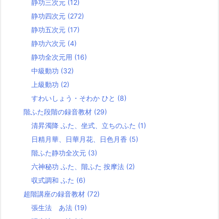
静功三次元
(12)
静功四次元
(272)
静功五次元
(17)
静功六次元
(4)
静功全次元用
(16)
中級動功
(32)
上級動功
(2)
すわいしょう・そわか ひと
(8)
階ふた段階の録音教材
(29)
清昇濁降 ふた、坐式、立ちのふた
(1)
日精月華、日華月花、日色月香
(5)
階ふた静功全次元
(3)
六神秘功 ふた、階ふた 按摩法
(2)
収式調和 ふた
(6)
超階講座の録音教材
(72)
張生法 あ法
(19)