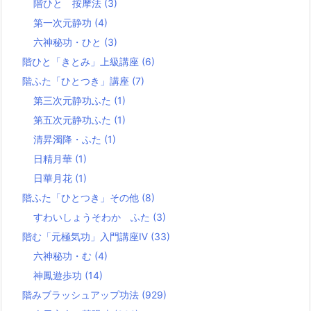
階ひと 按摩法
(3)
第一次元静功
(4)
六神秘功・ひと
(3)
階ひと「きとみ」上級講座
(6)
階ふた「ひとつき」講座
(7)
第三次元静功ふた
(1)
第五次元静功ふた
(1)
清昇濁降・ふた
(1)
日精月華
(1)
日華月花
(1)
階ふた「ひとつき」その他
(8)
すわいしょうそわか ふた
(3)
階む「元極気功」入門講座Ⅳ
(33)
六神秘功・む
(4)
神鳳遊歩功
(14)
階みブラッシュアップ功法
(929)