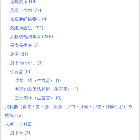
遠隔貫頂
(16)
貫頂・帯功
(77)
点竅通経秘薬法
(4)
気絶神倉法
(191)
人格統合調和法
(239)
長寿長生法
(7)
足湯
(81)
肩甲骨はがし
(1)
生言霊
(5)
戻戻止痛（生言霊）
(1)
智慧の脳天法起術（生言霊）
(1)
三元整体（生言霊）
(3)
消化器（食道・胃・腸・直腸・肛門・肝臓・胆道・膵臓など）の
病気
(12)
スポーツ
(12)
肩甲骨
(3)