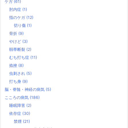
ケガ
(61)
肘内症
(1)
指のケガ
(12)
切り傷
(1)
骨折
(9)
やけど
(3)
靱帯断裂
(2)
むち打ち症
(11)
捻挫
(8)
虫刺され
(5)
打ち身
(9)
脳・脊髄・神経の病気
(5)
こころの病気
(186)
睡眠障害
(2)
依存症
(30)
禁煙
(21)