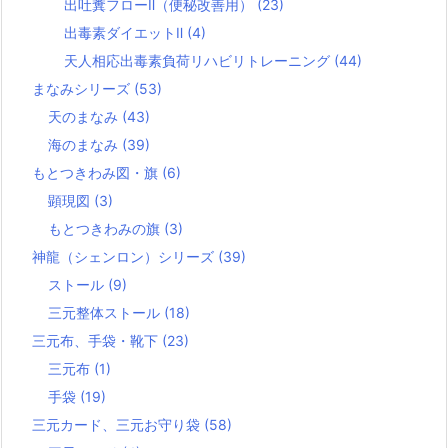
出吐糞フローⅡ（便秘改善用）
(23)
出毒素ダイエットⅡ
(4)
天人相応出毒素負荷リハビリトレーニング
(44)
まなみシリーズ
(53)
天のまなみ
(43)
海のまなみ
(39)
もとつきわみ図・旗
(6)
顕現図
(3)
もとつきわみの旗
(3)
神龍（シェンロン）シリーズ
(39)
ストール
(9)
三元整体ストール
(18)
三元布、手袋・靴下
(23)
三元布
(1)
手袋
(19)
三元カード、三元お守り袋
(58)