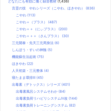
どなたにも有効に働く録音教材
(1,436)
言霊の技 やわシリーズ（こやわ、ほきやわ）
(836)
こやわ
(113)
こやわ＋（プラス）
(487)
こやわ＋＋（にぃプラス）
(200)
こやわ＋＋＋（さんプラス）
(30)
三元開泰・先天三元周身法
(6)
しんぽう・すいの神髄
(5)
機能蘇生法起術
(75)
ほきやわ
(22)
人天初楽・三元整体
(4)
寝たまま環排Ⅲ
(45)
出毒素（デトックス）シリーズ
(401)
出毒素風呂システムそわか
(84)
出毒素負荷リハビリシステムⅣ改
(144)
出毒素負荷トレーニングシステム
(82)