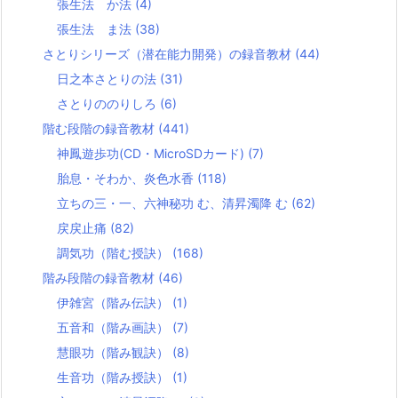
張生法 か法
(4)
張生法 ま法
(38)
さとりシリーズ（潜在能力開発）の録音教材
(44)
日之本さとりの法
(31)
さとりののりしろ
(6)
階む段階の録音教材
(441)
神鳳遊歩功(CD・MicroSDカード)
(7)
胎息・そわか、炎色水香
(118)
立ちの三・一、六神秘功 む、清昇濁降 む
(62)
戻戻止痛
(82)
調気功（階む授訣）
(168)
階み段階の録音教材
(46)
伊雑宮（階み伝訣）
(1)
五音和（階み画訣）
(7)
慧眼功（階み観訣）
(8)
生音功（階み授訣）
(1)