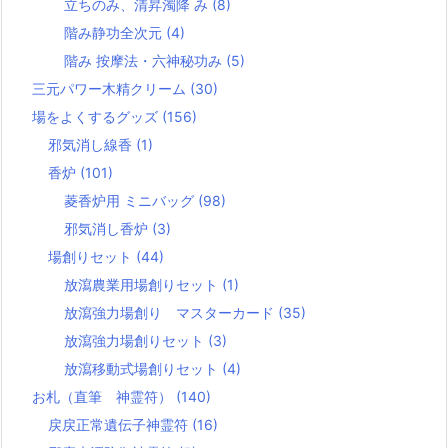
立ちのみ、清昇濁降 み
(8)
階み静功全次元
(4)
階み 按摩法・六神秘功み
(5)
三元パワー木精クリーム
(30)
場をよくするグッズ
(156)
邪気消し線香
(1)
香炉
(101)
菱香炉用 ミニバッグ
(98)
邪気消し香炉
(3)
場創りセット
(44)
放瀉農業用場創りセット
(1)
放瀉強力場創り マスターカード
(35)
放瀉強力場創りセット
(3)
放瀉移動式場創りセット
(4)
お札（直筆 神霊符）
(140)
戻戻正常遺伝子神霊符
(16)