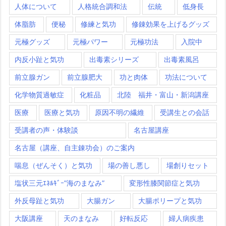
人体について
人格統合調和法
伝統
低身長
体脂肪
便秘
修練と気功
修錬効果を上げるグッズ
元極グッズ
元極パワー
元極功法
入院中
内反小趾と気功
出毒素シリーズ
出毒素風呂
前立腺ガン
前立腺肥大
功と肉体
功法について
化学物質過敏症
化粧品
北陸 福井・富山・新潟講座
医療
医療と気功
原因不明の繊維
受講生との会話
受講者の声・体験談
名古屋講座
名古屋（講座、自主錬功会）のご案内
喘息（ぜんそく）と気功
場の善し悪し
場創りセット
塩状三元ｴﾈﾙｷﾞｰ”海のまなみ”
変形性膝関節症と気功
外反母趾と気功
大腸ガン
大腸ポリープと気功
大阪講座
天のまなみ
好転反応
婦人病疾患