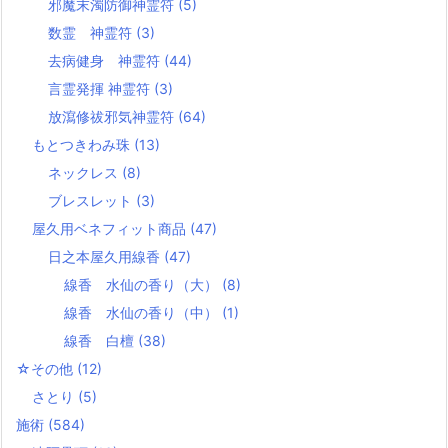
邪魔末濁防御神霊符
(5)
数霊 神霊符
(3)
去病健身 神霊符
(44)
言霊発揮 神霊符
(3)
放瀉修祓邪気神霊符
(64)
もとつきわみ珠
(13)
ネックレス
(8)
ブレスレット
(3)
屋久用ベネフィット商品
(47)
日之本屋久用線香
(47)
線香 水仙の香り（大）
(8)
線香 水仙の香り（中）
(1)
線香 白檀
(38)
☆その他
(12)
さとり
(5)
施術
(584)