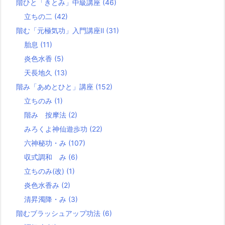
階ひと「きとみ」中級講座
(46)
立ちの二
(42)
階む「元極気功」入門講座Ⅱ
(31)
胎息
(11)
炎色水香
(5)
天長地久
(13)
階み「あめとひと」講座
(152)
立ちのみ
(1)
階み 按摩法
(2)
みろくよ神仙遊歩功
(22)
六神秘功・み
(107)
収式調和 み
(6)
立ちのみ(改)
(1)
炎色水香み
(2)
清昇濁降・み
(3)
階むブラッシュアップ功法
(6)