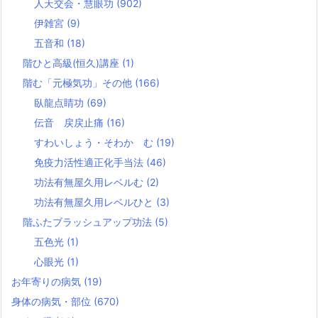
人天交会・慧眼功
(902)
伊雑宮
(9)
五音和
(18)
階ひと高級(恒久)講座
(1)
階む「元極気功」その他
(166)
臥龍点睛功
(69)
伝音 戻戻止痛
(16)
すわいしょう・そわか む
(19)
免疫力活性適正化手当法
(46)
功法有無屋久用レベルむ
(2)
功法有無屋久用レベルひと
(3)
階ふたブラッシュアップ功法
(5)
五色光
(1)
心眼光
(1)
お年寄りの病気
(19)
身体の病気・部位
(670)