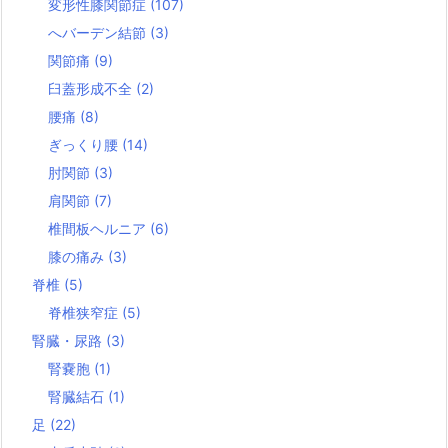
変形性膝関節症
(107)
へバーデン結節
(3)
関節痛
(9)
臼蓋形成不全
(2)
腰痛
(8)
ぎっくり腰
(14)
肘関節
(3)
肩関節
(7)
椎間板ヘルニア
(6)
膝の痛み
(3)
脊椎
(5)
脊椎狭窄症
(5)
腎臓・尿路
(3)
腎嚢胞
(1)
腎臓結石
(1)
足
(22)