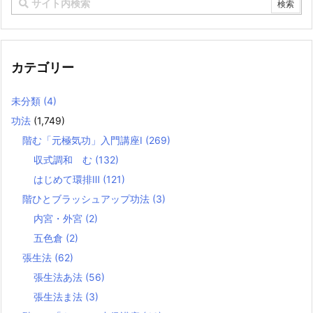
カテゴリー
未分類
(4)
功法
(1,749)
階む「元極気功」入門講座Ⅰ
(269)
収式調和 む
(132)
はじめて環排Ⅲ
(121)
階ひとブラッシュアップ功法
(3)
内宮・外宮
(2)
五色倉
(2)
張生法
(62)
張生法あ法
(56)
張生法ま法
(3)