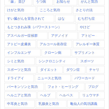
「歯」 並び
うつ病
お知らせ
がんと気功
けがと気功
こころと気功
さとりの法
すい臓がんを宣告されて
はな
むち打ち症
もとつきわみ珠（パワーストーン）
やけど
アスペルガー症候群
アデノイド
アトピー
アトピー皮膚炎
アルコール依存症
アレルギー体質
インフルエンザ
クローン病
サプリメント
シミと気功
シンクロニシティ
スポーツ
スポーツと気功
ダイエット
ダウン症
チャリ
ドライアイ
ニュースと気功
パワーカード
パーキンソンと気功
フォト・ヒーリング
ブログ
ヘルニアと気功
ヘルプ
ヘルペス
リュウマチ
中耳炎と気功
乳腺炎と気功
亀仙人の気功講義