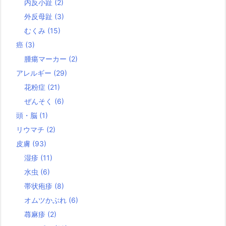
内反小趾
(2)
外反母趾
(3)
むくみ
(15)
癌
(3)
腫瘍マーカー
(2)
アレルギー
(29)
花粉症
(21)
ぜんそく
(6)
頭・脳
(1)
リウマチ
(2)
皮膚
(93)
湿疹
(11)
水虫
(6)
帯状疱疹
(8)
オムツかぶれ
(6)
蕁麻疹
(2)