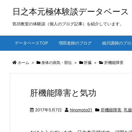
日之本元極体験談データベース
気功教室の体験談（個人のブログ記事）を紹介しています。
データベースTOP
増田老師のブログ
細川講師のブロ
ホーム
>
身体の病気・部位
>
肝臓
>
肝機能障害
肝機能障害と気功
2017年5月7日
hinomoto01
肝機能障害
,
乳腺