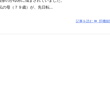
湿疹のかゆみに悩まされていました。
私の母（７９歳）が、先日転…
記事を読む
肝機能