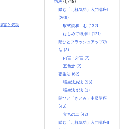
功法
(1,749)
階む「元極気功」入門講座Ⅰ
(269)
障害と気功
収式調和 む
(132)
はじめて環排Ⅲ
(121)
階ひとブラッシュアップ功
法
(3)
内宮・外宮
(2)
五色倉
(2)
張生法
(62)
張生法あ法
(56)
張生法ま法
(3)
階ひと「きとみ」中級講座
(46)
立ちの二
(42)
階む「元極気功」入門講座Ⅱ