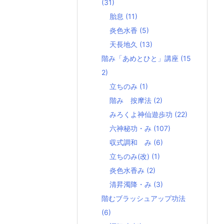
(31)
胎息
(11)
炎色水香
(5)
天長地久
(13)
階み「あめとひと」講座
(15
2)
立ちのみ
(1)
階み 按摩法
(2)
みろくよ神仙遊歩功
(22)
六神秘功・み
(107)
収式調和 み
(6)
立ちのみ(改)
(1)
炎色水香み
(2)
清昇濁降・み
(3)
階むブラッシュアップ功法
(6)