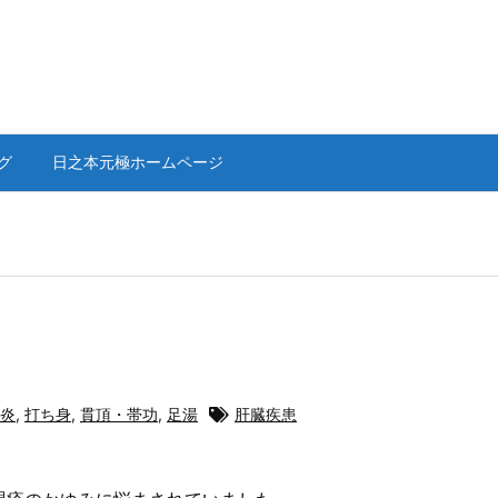
グ
日之本元極ホームページ
炎
,
打ち身
,
貫頂・帯功
,
足湯
肝臓疾患