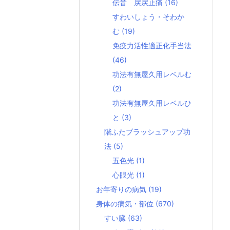
伝音 戻戻止痛
(16)
すわいしょう・そわか
む
(19)
免疫力活性適正化手当法
(46)
功法有無屋久用レベルむ
(2)
功法有無屋久用レベルひ
と
(3)
階ふたブラッシュアップ功
法
(5)
五色光
(1)
心眼光
(1)
お年寄りの病気
(19)
身体の病気・部位
(670)
すい臓
(63)