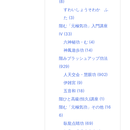
(8)
すわいしょうそわか ふ
た
(3)
階む「元極気功」入門講座
Ⅳ
(33)
六神秘功・む
(4)
神鳳遊歩功
(14)
階みブラッシュアップ功法
(929)
人天交会・慧眼功
(902)
伊雑宮
(9)
五音和
(18)
階ひと高級(恒久)講座
(1)
階む「元極気功」その他
(16
6)
臥龍点睛功
(69)