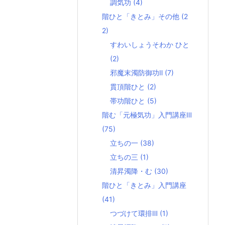
調気功
(4)
階ひと「きとみ」その他
(2
2)
すわいしょうそわか ひと
(2)
邪魔末濁防御功Ⅱ
(7)
貫頂階ひと
(2)
帯功階ひと
(5)
階む「元極気功」入門講座Ⅲ
(75)
立ちの一
(38)
立ちの三
(1)
清昇濁降・む
(30)
階ひと「きとみ」入門講座
(41)
つづけて環排Ⅲ
(1)