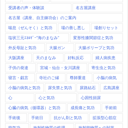
受講者の声・体験談
名古屋講座
名古屋（講座、自主錬功会）のご案内
喘息（ぜんそく）と気功
場の善し悪し
場創りセット
塩状三元ｴﾈﾙｷﾞｰ”海のまなみ”
変形性膝関節症と気功
外反母趾と気功
大腸ガン
大腸ポリープと気功
大阪講座
天のまなみ
好転反応
婦人病疾患
子供の発達
宮城・仙台・女川講座
寄生虫と気功
寝言・戯言
寺社のご縁
尊師重道
小脳の病気
小脳の病気と気功
尿失禁と気功
尿路結石
広島講座
心
心と気功
心因性頻尿
心臓の病気（循環器）と気功
成長痛と気功
手術前
手術後
手術日
抗がん剤と気功
拡張型心筋症
指気功
放射性物質の処理
放射能物質への対策