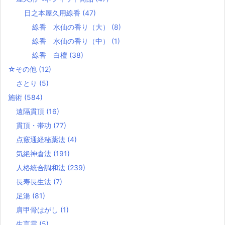
日之本屋久用線香
(47)
線香 水仙の香り（大）
(8)
線香 水仙の香り（中）
(1)
線香 白檀
(38)
☆その他
(12)
さとり
(5)
施術
(584)
遠隔貫頂
(16)
貫頂・帯功
(77)
点竅通経秘薬法
(4)
気絶神倉法
(191)
人格統合調和法
(239)
長寿長生法
(7)
足湯
(81)
肩甲骨はがし
(1)
生言霊
(5)