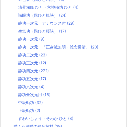
清昇濁降 ひと・六神秘功 ひと
(4)
識眼功（階ひと観訣）
(24)
静功一次元 アナウンス付
(29)
生気功（階ひと授訣）
(17)
静功一次元
(9)
静功一次元 「正身滅無明・雑念掃清」
(20)
静功二次元
(23)
静功三次元
(12)
静功四次元
(272)
静功五次元
(17)
静功六次元
(4)
静功全次元用
(16)
中級動功
(32)
上級動功
(2)
すわいしょう・そわか ひと
(8)
階ふた段階の録音教材
(29)