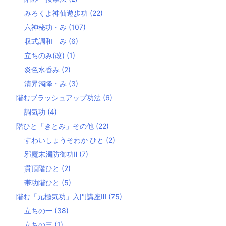
みろくよ神仙遊歩功
(22)
六神秘功・み
(107)
収式調和 み
(6)
立ちのみ(改)
(1)
炎色水香み
(2)
清昇濁降・み
(3)
階むブラッシュアップ功法
(6)
調気功
(4)
階ひと「きとみ」その他
(22)
すわいしょうそわか ひと
(2)
邪魔末濁防御功Ⅱ
(7)
貫頂階ひと
(2)
帯功階ひと
(5)
階む「元極気功」入門講座Ⅲ
(75)
立ちの一
(38)
立ちの三
(1)