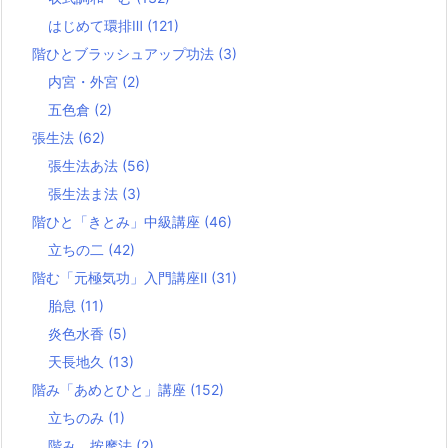
はじめて環排Ⅲ
(121)
階ひとブラッシュアップ功法
(3)
内宮・外宮
(2)
五色倉
(2)
張生法
(62)
張生法あ法
(56)
張生法ま法
(3)
階ひと「きとみ」中級講座
(46)
立ちの二
(42)
階む「元極気功」入門講座Ⅱ
(31)
胎息
(11)
炎色水香
(5)
天長地久
(13)
階み「あめとひと」講座
(152)
立ちのみ
(1)
階み 按摩法
(2)