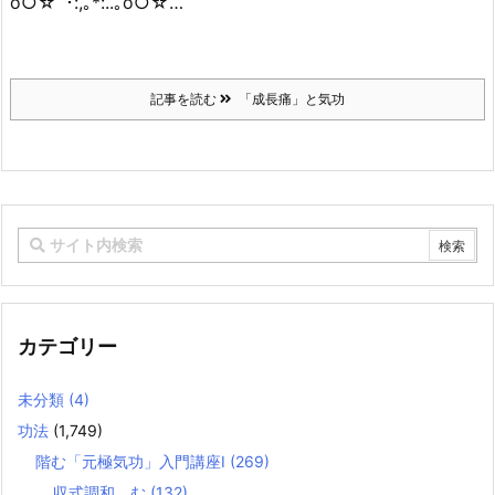
o○☆ﾟ･:,｡*:..｡o○☆…
記事を読む
「成長痛」と気功
カテゴリー
未分類
(4)
功法
(1,749)
階む「元極気功」入門講座Ⅰ
(269)
収式調和 む
(132)