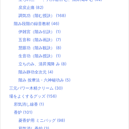
戻戻止痛
(82)
調気功（階む授訣）
(168)
階み段階の録音教材
(46)
伊雑宮（階み伝訣）
(1)
五音和（階み画訣）
(7)
慧眼功（階み観訣）
(8)
生音功（階み授訣）
(1)
立ちのみ、清昇濁降 み
(8)
階み静功全次元
(4)
階み 按摩法・六神秘功み
(5)
三元パワー木精クリーム
(30)
場をよくするグッズ
(156)
邪気消し線香
(1)
香炉
(101)
菱香炉用 ミニバッグ
(98)
邪気消し香炉
(3)