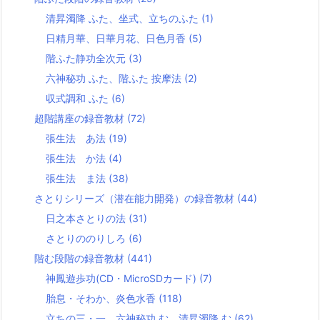
清昇濁降 ふた、坐式、立ちのふた
(1)
日精月華、日華月花、日色月香
(5)
階ふた静功全次元
(3)
六神秘功 ふた、階ふた 按摩法
(2)
収式調和 ふた
(6)
超階講座の録音教材
(72)
張生法 あ法
(19)
張生法 か法
(4)
張生法 ま法
(38)
さとりシリーズ（潜在能力開発）の録音教材
(44)
日之本さとりの法
(31)
さとりののりしろ
(6)
階む段階の録音教材
(441)
神鳳遊歩功(CD・MicroSDカード)
(7)
胎息・そわか、炎色水香
(118)
立ちの三・一、六神秘功 む、清昇濁降 む
(62)