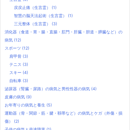
戻戻止痛（生言霊）
(1)
智慧の脳天法起術（生言霊）
(1)
三元整体（生言霊）
(3)
消化器（食道・胃・腸・直腸・肛門・肝臓・胆道・膵臓など）の
病気
(12)
スポーツ
(12)
肩甲骨
(3)
テニス
(3)
スキー
(4)
自転車
(3)
泌尿器（腎臓・尿路）の病気と男性性器の病気
(4)
皮膚の病気
(9)
お年寄りの病気と養生
(5)
運動器（骨・関節・筋・腱・靱帯など）の病気とケガ（外傷・損
傷）
(2)
子供の病気と発達障害
(1)