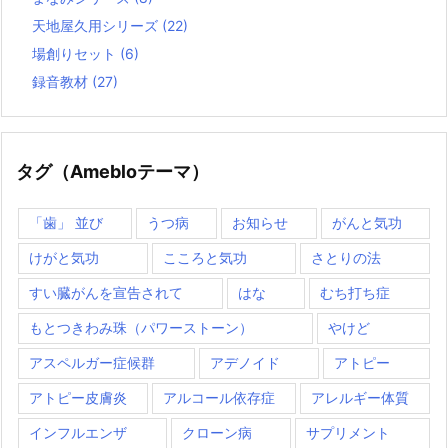
天地屋久用シリーズ
(22)
場創りセット
(6)
録音教材
(27)
タグ（Amebloテーマ）
「歯」 並び
うつ病
お知らせ
がんと気功
けがと気功
こころと気功
さとりの法
すい臓がんを宣告されて
はな
むち打ち症
もとつきわみ珠（パワーストーン）
やけど
アスペルガー症候群
アデノイド
アトピー
アトピー皮膚炎
アルコール依存症
アレルギー体質
インフルエンザ
クローン病
サプリメント