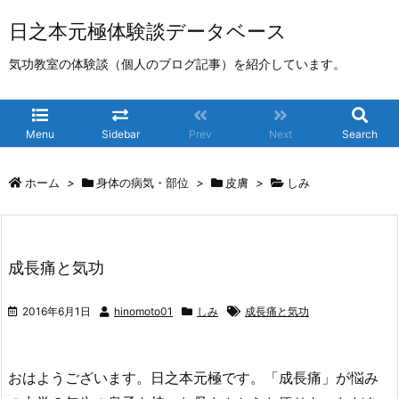
日之本元極体験談データベース
気功教室の体験談（個人のブログ記事）を紹介しています。
Menu
Sidebar
Prev
Next
Search
ホーム
>
身体の病気・部位
>
皮膚
>
しみ
成長痛と気功
2016年6月1日
hinomoto01
しみ
成長痛と気功
おはようございます。日之本元極です。「成長痛」が悩み