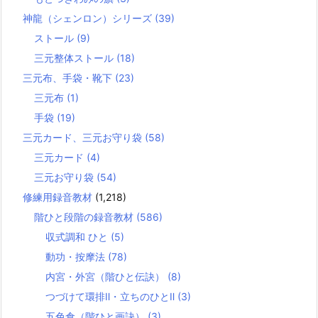
神龍（シェンロン）シリーズ
(39)
ストール
(9)
三元整体ストール
(18)
三元布、手袋・靴下
(23)
三元布
(1)
手袋
(19)
三元カード、三元お守り袋
(58)
三元カード
(4)
三元お守り袋
(54)
修練用録音教材
(1,218)
階ひと段階の録音教材
(586)
収式調和 ひと
(5)
動功・按摩法
(78)
内宮・外宮（階ひと伝訣）
(8)
つづけて環排Ⅱ・立ちのひとⅡ
(3)
五色倉（階ひと画訣）
(3)