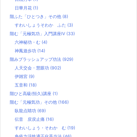
日華月花
(1)
階ふた「ひとつき」その他
(8)
すわいしょうそわか ふた
(3)
階む「元極気功」入門講座Ⅳ
(33)
六神秘功・む
(4)
神鳳遊歩功
(14)
階みブラッシュアップ功法
(929)
人天交会・慧眼功
(902)
伊雑宮
(9)
五音和
(18)
階ひと高級(恒久)講座
(1)
階む「元極気功」その他
(166)
臥龍点睛功
(69)
伝音 戻戻止痛
(16)
すわいしょう・そわか む
(19)
免疫力活性適正化手当法
(46)