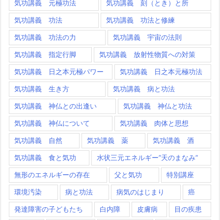
気功講義 元極功法
気功講義 刻（とき）と所
気功講義 功法
気功講義 功法と修練
気功講義 功法の力
気功講義 宇宙の法則
気功講義 指定行脚
気功講義 放射性物質への対策
気功講義 日之本元極パワー
気功講義 日之本元極功法
気功講義 生き方
気功講義 病と功法
気功講義 神仏との出逢い
気功講義 神仏と功法
気功講義 神仏について
気功講義 肉体と思想
気功講義 自然
気功講義 薬
気功講義 酒
気功講義 食と気功
水状三元エネルギー”天のまなみ”
無形のエネルギーの存在
父と気功
特別講座
環境汚染
病と功法
病気のはじまり
癌
発達障害の子どもたち
白内障
皮膚病
目の疾患