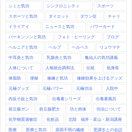
シミと気功
シンクロニシティ
スポーツ
スポーツと気功
ダイエット
ダウン症
チャリ
ドライアイ
ニュースと気功
パワーカード
パーキンソンと気功
フォト・ヒーリング
ブログ
ヘルニアと気功
ヘルプ
ヘルペス
リュウマチ
中耳炎と気功
乳腺炎と気功
亀仙人の気功講義
人体について
人格統合調和法
伝統
低身長
体脂肪
便秘
修練と気功
修錬効果を上げるグッズ
元極グッズ
元極パワー
元極功法
入院中
内反小趾と気功
出毒素シリーズ
出毒素風呂
前立腺ガン
前立腺肥大
功と肉体
功法について
化学物質過敏症
化粧品
北陸 福井・富山・新潟講座
医療
医療と気功
原因不明の繊維
受講生との会話