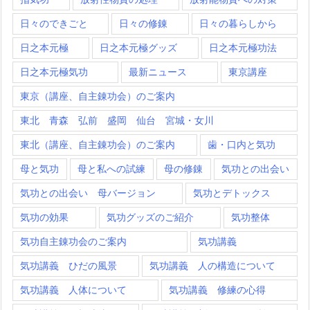
日々のできごと
日々の修錬
日々の暮らしから
日之本元極
日之本元極グッズ
日之本元極功法
日之本元極気功
最新ニュース
東京講座
東京（講座、自主錬功会）のご案内
東北 青森 弘前 盛岡 仙台 宮城・女川
東北（講座、自主錬功会）のご案内
歯・口内と気功
母と気功
母と私への試練
母の修錬
気功との出会い
気功との出会い 母バージョン
気功とデトックス
気功の効果
気功グッズのご紹介
気功整体
気功自主錬功会のご案内
気功講義
気功講義 ひだの風景
気功講義 人の構造について
気功講義 人体について
気功講義 修練の心得