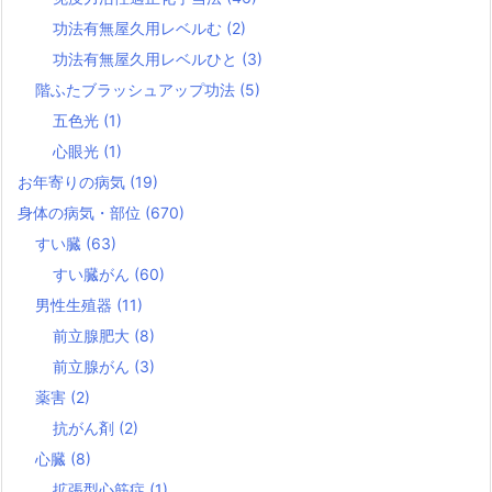
功法有無屋久用レベルむ
(2)
功法有無屋久用レベルひと
(3)
階ふたブラッシュアップ功法
(5)
五色光
(1)
心眼光
(1)
お年寄りの病気
(19)
身体の病気・部位
(670)
すい臓
(63)
すい臓がん
(60)
男性生殖器
(11)
前立腺肥大
(8)
前立腺がん
(3)
薬害
(2)
抗がん剤
(2)
心臓
(8)
拡張型心筋症
(1)