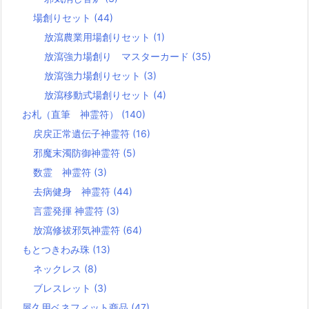
場創りセット
(44)
放瀉農業用場創りセット
(1)
放瀉強力場創り マスターカード
(35)
放瀉強力場創りセット
(3)
放瀉移動式場創りセット
(4)
お札（直筆 神霊符）
(140)
戻戻正常遺伝子神霊符
(16)
邪魔末濁防御神霊符
(5)
数霊 神霊符
(3)
去病健身 神霊符
(44)
言霊発揮 神霊符
(3)
放瀉修祓邪気神霊符
(64)
もとつきわみ珠
(13)
ネックレス
(8)
ブレスレット
(3)
屋久用ベネフィット商品
(47)