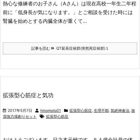
熱心な修練者のお子さん（Aさん）は現在高校一年生二年程
前に「低身長が気になります。」とご相談を受けた時には
腎臓を始めとする内臓全体が重くて…
記事を読む
QT延長症候群(突然死症候群)１
拡張型心筋症と気功
2017年5月7日
hinomoto01
拡張型心筋症
,
生理不順
,
気絶神倉法
,
放
瀉強力場創りセット
拡張型心筋症
おはようございます。日之本元極です。５４歳会社員の体