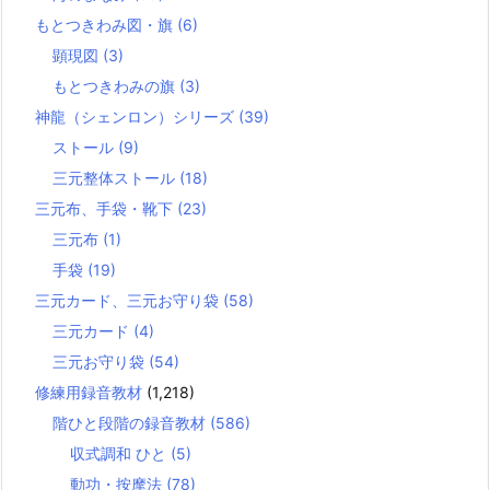
もとつきわみ図・旗
(6)
顕現図
(3)
もとつきわみの旗
(3)
神龍（シェンロン）シリーズ
(39)
ストール
(9)
三元整体ストール
(18)
三元布、手袋・靴下
(23)
三元布
(1)
手袋
(19)
三元カード、三元お守り袋
(58)
三元カード
(4)
三元お守り袋
(54)
修練用録音教材
(1,218)
階ひと段階の録音教材
(586)
収式調和 ひと
(5)
動功・按摩法
(78)