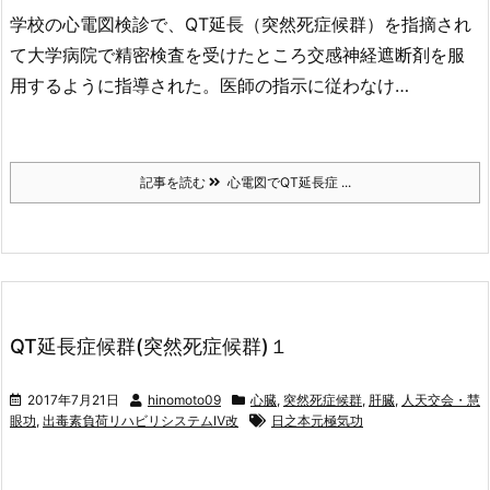
学校の心電図検診で、QT延長（突然死症候群）を指摘され
て大学病院で精密検査を受けたところ交感神経遮断剤を服
用するように指導された。医師の指示に従わなけ…
記事を読む
心電図でQT延長症 ...
QT延長症候群(突然死症候群)１
2017年7月21日
hinomoto09
心臓
,
突然死症候群
,
肝臓
,
人天交会・慧
眼功
,
出毒素負荷リハビリシステムⅣ改
日之本元極気功