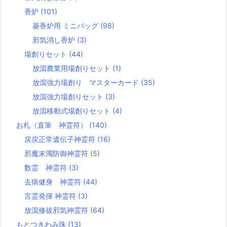
香炉
(101)
菱香炉用 ミニバッグ
(98)
邪気消し香炉
(3)
場創りセット
(44)
放瀉農業用場創りセット
(1)
放瀉強力場創り マスターカード
(35)
放瀉強力場創りセット
(3)
放瀉移動式場創りセット
(4)
お札（直筆 神霊符）
(140)
戻戻正常遺伝子神霊符
(16)
邪魔末濁防御神霊符
(5)
数霊 神霊符
(3)
去病健身 神霊符
(44)
言霊発揮 神霊符
(3)
放瀉修祓邪気神霊符
(64)
もとつきわみ珠
(13)