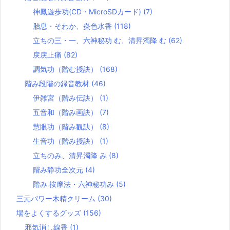
神鳳遊歩功(CD・MicroSDカード)
(7)
胎息・そわか、炎色水香
(118)
立ちの三・一、六神秘功 む、清昇濁降 む
(62)
戻戻止痛
(82)
調気功（階む授訣）
(168)
階み段階の録音教材
(46)
伊雑宮（階み伝訣）
(1)
五音和（階み画訣）
(7)
慧眼功（階み観訣）
(8)
生音功（階み授訣）
(1)
立ちのみ、清昇濁降 み
(8)
階み静功全次元
(4)
階み 按摩法・六神秘功み
(5)
三元パワー木精クリーム
(30)
場をよくするグッズ
(156)
邪気消し線香
(1)