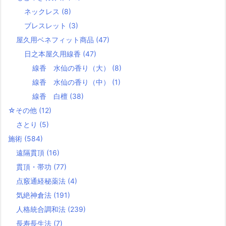
ネックレス
(8)
ブレスレット
(3)
屋久用ベネフィット商品
(47)
日之本屋久用線香
(47)
線香 水仙の香り（大）
(8)
線香 水仙の香り（中）
(1)
線香 白檀
(38)
☆その他
(12)
さとり
(5)
施術
(584)
遠隔貫頂
(16)
貫頂・帯功
(77)
点竅通経秘薬法
(4)
気絶神倉法
(191)
人格統合調和法
(239)
長寿長生法
(7)