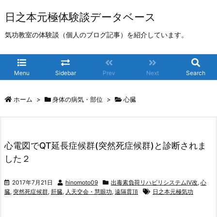
日之本元極体験談データベース
気功教室の体験談（個人のブログ記事）を紹介しています。
Menu
Sidebar
Prev
Next
Search
ホーム
>
身体の病気・部位
>
心臓
心電図でQT延長症候群(突然死症候群)と診断されま
した２
2017年7月21日
hinomoto09
出毒素負荷リハビリシステムⅣ改
,
心
臓
,
突然死症候群
,
肝臓
,
人天交会・慧眼功
,
遠隔貫頂
日之本元極気功