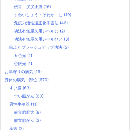
伝音 戻戻止痛
(16)
すわいしょう・そわか む
(19)
免疫力活性適正化手当法
(46)
功法有無屋久用レベルむ
(2)
功法有無屋久用レベルひと
(3)
階ふたブラッシュアップ功法
(5)
五色光
(1)
心眼光
(1)
お年寄りの病気
(19)
身体の病気・部位
(670)
すい臓
(63)
すい臓がん
(60)
男性生殖器
(11)
前立腺肥大
(8)
前立腺がん
(3)
薬害
(2)