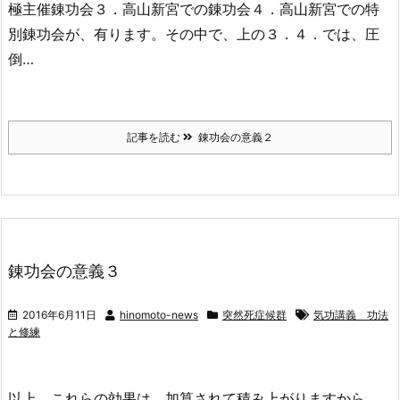
極主催錬功会３．高山新宮での錬功会４．高山新宮での特
別錬功会が、有ります。その中で、上の３．４．では、圧
倒…
記事を読む
錬功会の意義２
錬功会の意義３
2016年6月11日
hinomoto-news
突然死症候群
気功講義 功法
と修練
以上、これらの効果は、加算されて積み上がりますから、