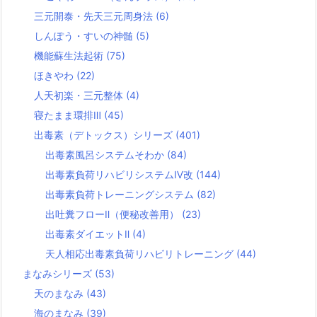
三元開泰・先天三元周身法
(6)
しんぽう・すいの神髄
(5)
機能蘇生法起術
(75)
ほきやわ
(22)
人天初楽・三元整体
(4)
寝たまま環排Ⅲ
(45)
出毒素（デトックス）シリーズ
(401)
出毒素風呂システムそわか
(84)
出毒素負荷リハビリシステムⅣ改
(144)
出毒素負荷トレーニングシステム
(82)
出吐糞フローⅡ（便秘改善用）
(23)
出毒素ダイエットⅡ
(4)
天人相応出毒素負荷リハビリトレーニング
(44)
まなみシリーズ
(53)
天のまなみ
(43)
海のまなみ
(39)