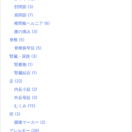
肘関節
(3)
肩関節
(7)
椎間板ヘルニア
(6)
膝の痛み
(3)
脊椎
(5)
脊椎狭窄症
(5)
腎臓・尿路
(3)
腎嚢胞
(1)
腎臓結石
(1)
足
(22)
内反小趾
(2)
外反母趾
(3)
むくみ
(15)
癌
(3)
腫瘍マーカー
(2)
アレルギー
(29)