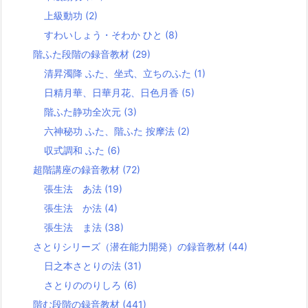
上級動功
(2)
すわいしょう・そわか ひと
(8)
階ふた段階の録音教材
(29)
清昇濁降 ふた、坐式、立ちのふた
(1)
日精月華、日華月花、日色月香
(5)
階ふた静功全次元
(3)
六神秘功 ふた、階ふた 按摩法
(2)
収式調和 ふた
(6)
超階講座の録音教材
(72)
張生法 あ法
(19)
張生法 か法
(4)
張生法 ま法
(38)
さとりシリーズ（潜在能力開発）の録音教材
(44)
日之本さとりの法
(31)
さとりののりしろ
(6)
階む段階の録音教材
(441)