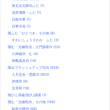
第五次元静功ふた
(1)
清昇濁降・ふた
(1)
日精月華
(1)
日華月花
(1)
階ふた「ひとつき」その他
(8)
すわいしょうそわか ふた
(3)
階む「元極気功」入門講座Ⅳ
(33)
六神秘功・む
(4)
神鳳遊歩功
(14)
階みブラッシュアップ功法
(929)
人天交会・慧眼功
(902)
伊雑宮
(9)
五音和
(18)
階ひと高級(恒久)講座
(1)
階む「元極気功」その他
(166)
臥龍点睛功
(69)