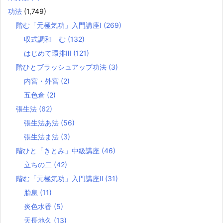
功法
(1,749)
階む「元極気功」入門講座Ⅰ
(269)
収式調和 む
(132)
はじめて環排Ⅲ
(121)
階ひとブラッシュアップ功法
(3)
内宮・外宮
(2)
五色倉
(2)
張生法
(62)
張生法あ法
(56)
張生法ま法
(3)
階ひと「きとみ」中級講座
(46)
立ちの二
(42)
階む「元極気功」入門講座Ⅱ
(31)
胎息
(11)
炎色水香
(5)
天長地久
(13)