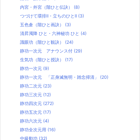
内宮・外宮（階ひと伝訣）
(8)
つづけて環排Ⅱ・立ちのひとⅡ
(3)
五色倉（階ひと画訣）
(3)
清昇濁降 ひと・六神秘功 ひと
(4)
識眼功（階ひと観訣）
(24)
静功一次元 アナウンス付
(29)
生気功（階ひと授訣）
(17)
静功一次元
(9)
静功一次元 「正身滅無明・雑念掃清」
(20)
静功二次元
(23)
静功三次元
(12)
静功四次元
(272)
静功五次元
(17)
静功六次元
(4)
静功全次元用
(16)
中級動功
(32)