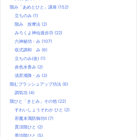
階み「あめとひと」講座
(152)
立ちのみ
(1)
階み 按摩法
(2)
みろくよ神仙遊歩功
(22)
六神秘功・み
(107)
収式調和 み
(6)
立ちのみ(改)
(1)
炎色水香み
(2)
清昇濁降・み
(3)
階むブラッシュアップ功法
(6)
調気功
(4)
階ひと「きとみ」その他
(22)
すわいしょうそわか ひと
(2)
邪魔末濁防御功Ⅱ
(7)
貫頂階ひと
(2)
帯功階ひと
(5)