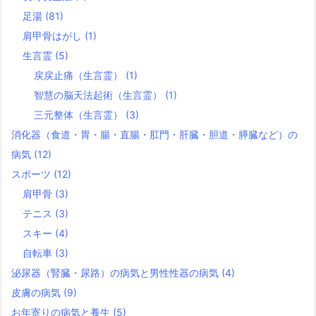
足湯
(81)
肩甲骨はがし
(1)
生言霊
(5)
戻戻止痛（生言霊）
(1)
智慧の脳天法起術（生言霊）
(1)
三元整体（生言霊）
(3)
消化器（食道・胃・腸・直腸・肛門・肝臓・胆道・膵臓など）の
病気
(12)
スポーツ
(12)
肩甲骨
(3)
テニス
(3)
スキー
(4)
自転車
(3)
泌尿器（腎臓・尿路）の病気と男性性器の病気
(4)
皮膚の病気
(9)
お年寄りの病気と養生
(5)