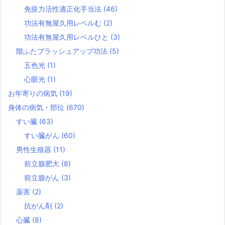
免疫力活性適正化手当法
(46)
功法有無屋久用レベルむ
(2)
功法有無屋久用レベルひと
(3)
階ふたブラッシュアップ功法
(5)
五色光
(1)
心眼光
(1)
お年寄りの病気
(19)
身体の病気・部位
(670)
すい臓
(63)
すい臓がん
(60)
男性生殖器
(11)
前立腺肥大
(8)
前立腺がん
(3)
薬害
(2)
抗がん剤
(2)
心臓
(8)