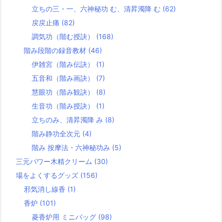
立ちの三・一、六神秘功 む、清昇濁降 む
(62)
戻戻止痛
(82)
調気功（階む授訣）
(168)
階み段階の録音教材
(46)
伊雑宮（階み伝訣）
(1)
五音和（階み画訣）
(7)
慧眼功（階み観訣）
(8)
生音功（階み授訣）
(1)
立ちのみ、清昇濁降 み
(8)
階み静功全次元
(4)
階み 按摩法・六神秘功み
(5)
三元パワー木精クリーム
(30)
場をよくするグッズ
(156)
邪気消し線香
(1)
香炉
(101)
菱香炉用 ミニバッグ
(98)