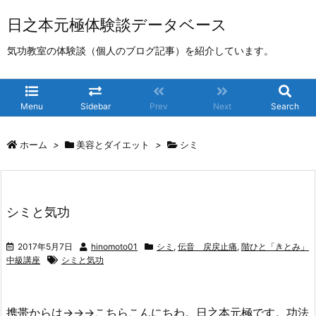
日之本元極体験談データベース
気功教室の体験談（個人のブログ記事）を紹介しています。
Menu
Sidebar
Prev
Next
Search
ホーム
>
美容とダイエット
>
シミ
シミと気功
2017年5月7日
hinomoto01
シミ
,
伝音 戻戻止痛
,
階ひと「きとみ」
中級講座
シミと気功
携帯からは→→→こちらこんにちわ。日之本元極です。功法