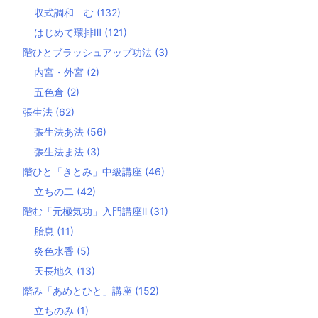
収式調和 む
(132)
はじめて環排Ⅲ
(121)
階ひとブラッシュアップ功法
(3)
内宮・外宮
(2)
五色倉
(2)
張生法
(62)
張生法あ法
(56)
張生法ま法
(3)
階ひと「きとみ」中級講座
(46)
立ちの二
(42)
階む「元極気功」入門講座Ⅱ
(31)
胎息
(11)
炎色水香
(5)
天長地久
(13)
階み「あめとひと」講座
(152)
立ちのみ
(1)