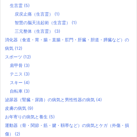
生言霊
(5)
戻戻止痛（生言霊）
(1)
智慧の脳天法起術（生言霊）
(1)
三元整体（生言霊）
(3)
消化器（食道・胃・腸・直腸・肛門・肝臓・胆道・膵臓など）の
病気
(12)
スポーツ
(12)
肩甲骨
(3)
テニス
(3)
スキー
(4)
自転車
(3)
泌尿器（腎臓・尿路）の病気と男性性器の病気
(4)
皮膚の病気
(9)
お年寄りの病気と養生
(5)
運動器（骨・関節・筋・腱・靱帯など）の病気とケガ（外傷・損
傷）
(2)