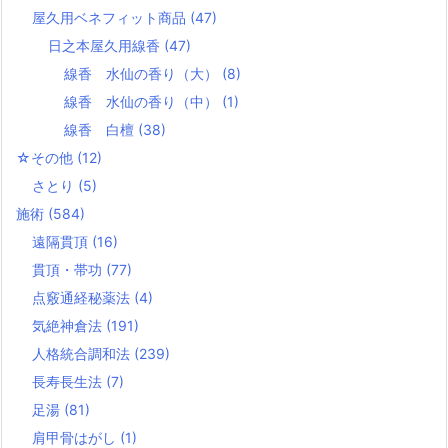
屋久用ベネフィット商品
(47)
日之本屋久用線香
(47)
線香 水仙の香り（大）
(8)
線香 水仙の香り（中）
(1)
線香 白檀
(38)
☆その他
(12)
さとり
(5)
施術
(584)
遠隔貫頂
(16)
貫頂・帯功
(77)
点竅通経秘薬法
(4)
気絶神倉法
(191)
人格統合調和法
(239)
長寿長生法
(7)
足湯
(81)
肩甲骨はがし
(1)