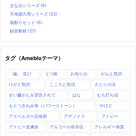
まなみシリーズ
(8)
天地屋久用シリーズ
(22)
場創りセット
(6)
録音教材
(27)
タグ（Amebloテーマ）
「歯」 並び
うつ病
お知らせ
がんと気功
けがと気功
こころと気功
さとりの法
すい臓がんを宣告されて
はな
むち打ち症
もとつきわみ珠（パワーストーン）
やけど
アスペルガー症候群
アデノイド
アトピー
アトピー皮膚炎
アルコール依存症
アレルギー体質