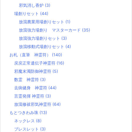
邪気消し香炉
(3)
場創りセット
(44)
放瀉農業用場創りセット
(1)
放瀉強力場創り マスターカード
(35)
放瀉強力場創りセット
(3)
放瀉移動式場創りセット
(4)
お札（直筆 神霊符）
(140)
戻戻正常遺伝子神霊符
(16)
邪魔末濁防御神霊符
(5)
数霊 神霊符
(3)
去病健身 神霊符
(44)
言霊発揮 神霊符
(3)
放瀉修祓邪気神霊符
(64)
もとつきわみ珠
(13)
ネックレス
(8)
ブレスレット
(3)