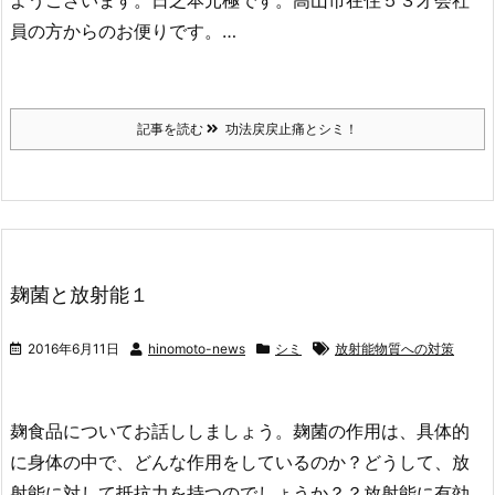
ようございます。日之本元極です。高山市在住５３才会社
員の方からのお便りです。…
記事を読む
功法戻戻止痛とシミ！
麹菌と放射能１
2016年6月11日
hinomoto-news
シミ
放射能物質への対策
麹食品についてお話ししましょう。麹菌の作用は、具体的
に身体の中で、どんな作用をしているのか？どうして、放
射能に対して抵抗力を持つのでしょうか？？放射能に有効