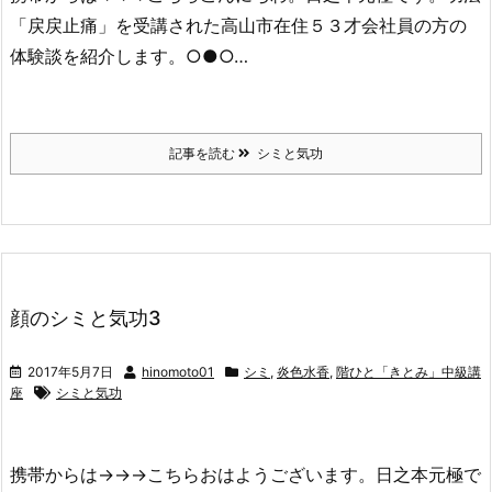
「戻戻止痛」を受講された高山市在住５３才会社員の方の
体験談を紹介します。○●○…
記事を読む
シミと気功
顔のシミと気功3
2017年5月7日
hinomoto01
シミ
,
炎色水香
,
階ひと「きとみ」中級講
座
シミと気功
携帯からは→→→こちらおはようございます。日之本元極で