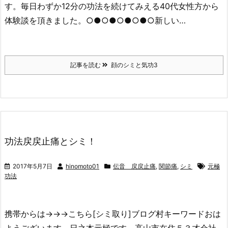
す。毎日わずか12分の功法を続けてみえる40代女性方から
体験談を頂きました。○●○●○●○●○新しい…
記事を読む
顔のシミと気功3
功法戻戻止痛とシミ！
2017年5月7日
hinomoto01
伝音 戻戻止痛
,
関節痛
,
シミ
元極
功法
携帯からは→→→こちら[シミ取り]ブログ村キーワードおは