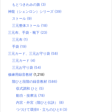
もとつきわみの旗
(3)
神龍（シェンロン）シリーズ
(39)
ストール
(9)
三元整体ストール
(18)
三元布、手袋・靴下
(23)
三元布
(1)
手袋
(19)
三元カード、三元お守り袋
(58)
三元カード
(4)
三元お守り袋
(54)
修練用録音教材
(1,218)
階ひと段階の録音教材
(586)
収式調和 ひと
(5)
動功・按摩法
(78)
内宮・外宮（階ひと伝訣）
(8)
つづけて環排Ⅱ・立ちのひとⅡ
(3)