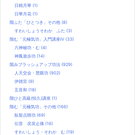
日精月華
(1)
日華月花
(1)
階ふた「ひとつき」その他
(8)
すわいしょうそわか ふた
(3)
階む「元極気功」入門講座Ⅳ
(33)
六神秘功・む
(4)
神鳳遊歩功
(14)
階みブラッシュアップ功法
(929)
人天交会・慧眼功
(902)
伊雑宮
(9)
五音和
(18)
階ひと高級(恒久)講座
(1)
階む「元極気功」その他
(166)
臥龍点睛功
(69)
伝音 戻戻止痛
(16)
すわいしょう・そわか む
(19)