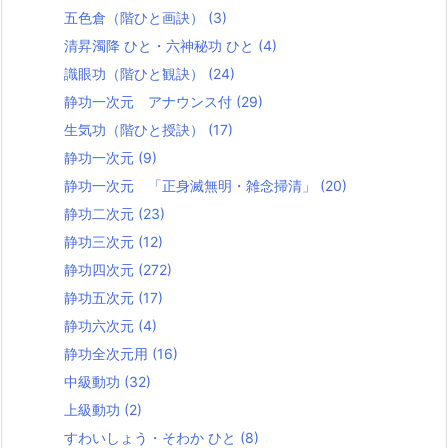
五色倉（階ひと画訣）
(3)
清昇濁降 ひと・六神秘功 ひと
(4)
識眼功（階ひと観訣）
(24)
静功一次元 アナウンス付
(29)
生気功（階ひと授訣）
(17)
静功一次元
(9)
静功一次元 「正身滅無明・雑念掃清」
(20)
静功二次元
(23)
静功三次元
(12)
静功四次元
(272)
静功五次元
(17)
静功六次元
(4)
静功全次元用
(16)
中級動功
(32)
上級動功
(2)
すわいしょう・そわか ひと
(8)