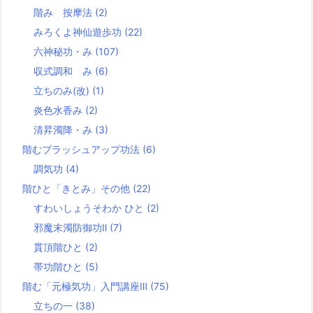
階み 按摩法
(2)
みろくよ神仙遊歩功
(22)
六神秘功・み
(107)
収式調和 み
(6)
立ちのみ(改)
(1)
炎色水香み
(2)
清昇濁降・み
(3)
階むブラッシュアップ功法
(6)
調気功
(4)
階ひと「きとみ」その他
(22)
すわいしょうそわか ひと
(2)
邪魔末濁防御功Ⅱ
(7)
貫頂階ひと
(2)
帯功階ひと
(5)
階む「元極気功」入門講座Ⅲ
(75)
立ちの一
(38)