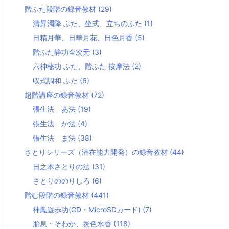
階ふた段階の録音教材
(29)
清昇濁降 ふた、坐式、立ちのふた
(1)
日精月華、日華月花、日色月香
(5)
階ふた静功全次元
(3)
六神秘功 ふた、階ふた 按摩法
(2)
収式調和 ふた
(6)
超階講座の録音教材
(72)
張生法 あ法
(19)
張生法 か法
(4)
張生法 ま法
(38)
さとりシリーズ（潜在能力開発）の録音教材
(44)
日之本さとりの法
(31)
さとりののりしろ
(6)
階む段階の録音教材
(441)
神鳳遊歩功(CD・MicroSDカード)
(7)
胎息・そわか、炎色水香
(118)