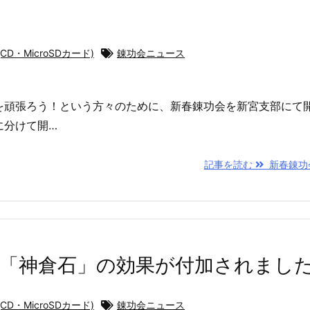
D・MicroSDカード)
錬功会ニュース
を頑張ろう！という方々のために、新春錬功会を新宮支部にて
に分けて開…
記事を読む
新春錬功
「神倉石」の効果が付加されまし
D・MicroSDカード)
錬功会ニュース