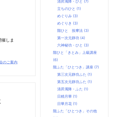
清昇濁降・ひと
(7)
立ちのひと
(1)
めぐりみ
(3)
めぐりき
(3)
階ひと 按摩法
(3)
第一次元静功
(4)
開催しま
六神秘功・ひと
(3)
階ひと「きとみ」上級講座
(6)
会のご案内
階ふた「ひとつき」講座
(7)
第三次元静功ふた
(1)
第五次元静功ふた
(1)
清昇濁降・ふた
(1)
日精月華
(1)
た
日華月花
(1)
階ふた「ひとつき」その他