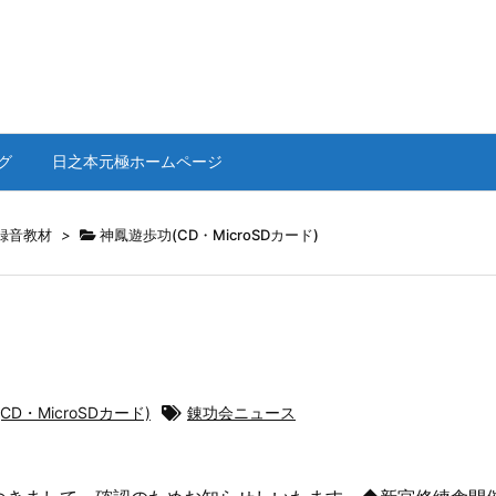
グ
日之本元極ホームページ
録音教材
>
神鳳遊歩功(CD・MicroSDカード)
D・MicroSDカード)
錬功会ニュース