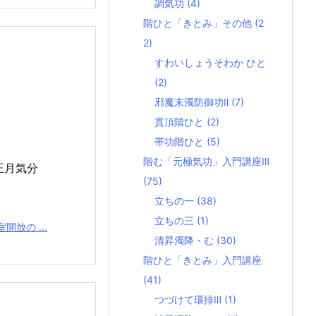
調気功
(4)
階ひと「きとみ」その他
(2
2)
すわいしょうそわか ひと
(2)
邪魔末濁防御功Ⅱ
(7)
貫頂階ひと
(2)
帯功階ひと
(5)
階む「元極気功」入門講座Ⅲ
正月気分
(75)
立ちの一
(38)
立ちの三
(1)
放の ...
清昇濁降・む
(30)
階ひと「きとみ」入門講座
(41)
つづけて環排Ⅲ
(1)