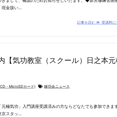
つきまして、確認のためお知らせしいたます。◆新宮修練舎開
．現金扱い…
記事を読む
受講料に
内【気功教室（スクール）日之本元
D・MicroSDカード)
錬功会ニュース
「元極気功」入門講座受講済みの方ならどなたでも参加できま
東京スタッ…