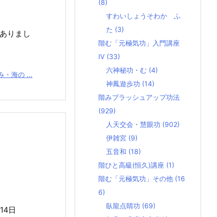
(8)
すわいしょうそわか ふ
た
(3)
ありまし
階む「元極気功」入門講座
Ⅳ
(33)
六神秘功・む
(4)
海の ...
神鳳遊歩功
(14)
階みブラッシュアップ功法
(929)
人天交会・慧眼功
(902)
伊雑宮
(9)
五音和
(18)
階ひと高級(恒久)講座
(1)
階む「元極気功」その他
(16
6)
臥龍点睛功
(69)
14日