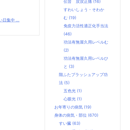
伝音 戻戻止痛
(16)
すわいしょう・そわか
む
(19)
集中 ...
免疫力活性適正化手当法
(46)
功法有無屋久用レベルむ
(2)
功法有無屋久用レベルひ
と
(3)
階ふたブラッシュアップ功
法
(5)
五色光
(1)
心眼光
(1)
お年寄りの病気
(19)
身体の病気・部位
(670)
すい臓
(63)