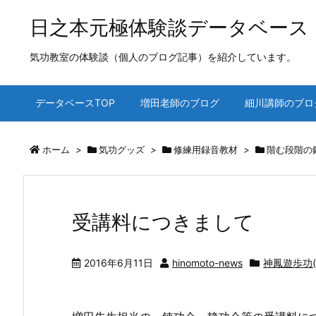
日之本元極体験談データベース
気功教室の体験談（個人のブログ記事）を紹介しています。
データベースTOP
増田老師のブログ
細川講師のブロ
ホーム
>
気功グッズ
>
修練用録音教材
>
階む段階の
受講料につきまして
2016年6月11日
hinomoto-news
神鳳遊歩功(C