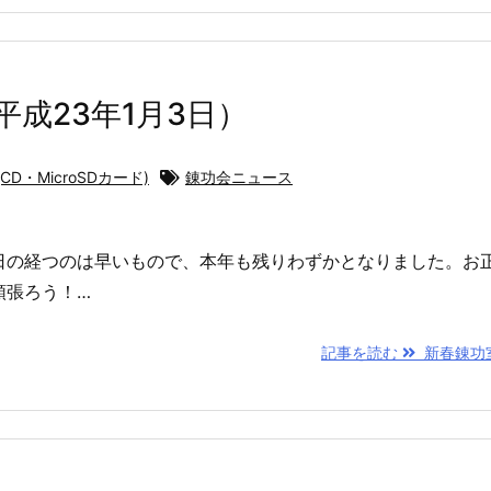
成23年1月3日）
D・MicroSDカード)
錬功会ニュース
日の経つのは早いもので、本年も残りわずかとなりました。お
頑張ろう！…
記事を読む
新春錬功室開