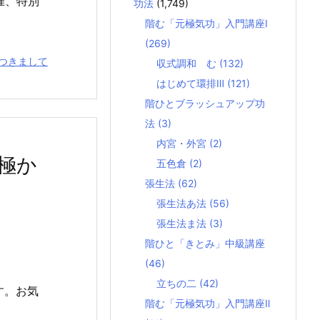
催、特別
功法
(1,749)
階む「元極気功」入門講座Ⅰ
(269)
つきまして
収式調和 む
(132)
はじめて環排Ⅲ
(121)
階ひとブラッシュアップ功
法
(3)
内宮・外宮
(2)
極か
五色倉
(2)
張生法
(62)
張生法あ法
(56)
張生法ま法
(3)
階ひと「きとみ」中級講座
(46)
立ちの二
(42)
す。お気
階む「元極気功」入門講座Ⅱ