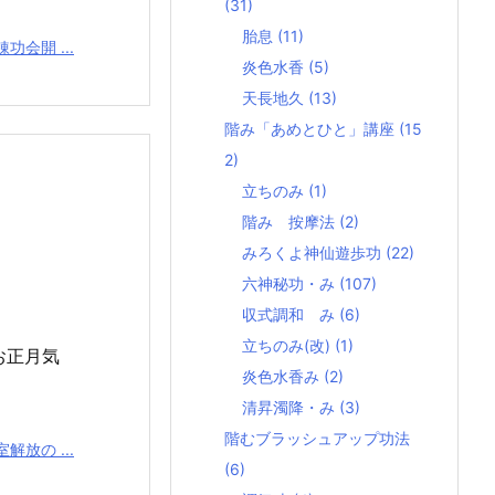
(31)
胎息
(11)
会開 ...
炎色水香
(5)
天長地久
(13)
階み「あめとひと」講座
(15
2)
立ちのみ
(1)
階み 按摩法
(2)
みろくよ神仙遊歩功
(22)
六神秘功・み
(107)
収式調和 み
(6)
立ちのみ(改)
(1)
お正月気
炎色水香み
(2)
清昇濁降・み
(3)
階むブラッシュアップ功法
放の ...
(6)