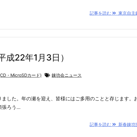
記事を読む
東京自主錬功
成22年1月3日）
D・MicroSDカード)
錬功会ニュース
りました。年の瀬を迎え、皆様にはご多用のことと存じます。
頑張ろう…
記事を読む
新春錬功室解