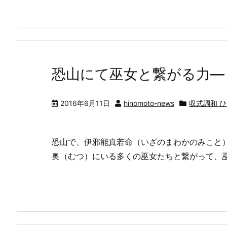
恐山にて巫女と繋がる力―
2016年6月11日
hinomoto-news
収式調和 
恐山で、伊邪能真若命（いざのまわかのみこと
奥（むつ）にいる多くの巫女たちと繋がって、