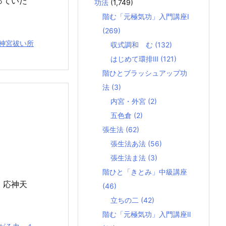
っていた
功法
(1,749)
階む「元極気功」入門講座Ⅰ
(269)
神宮祓い所
収式調和 む
(132)
はじめて環排Ⅲ
(121)
階ひとブラッシュアップ功
法
(3)
内宮・外宮
(2)
五色倉
(2)
張生法
(62)
張生法あ法
(56)
張生法ま法
(3)
階ひと「きとみ」中級講座
、応神天
(46)
立ちの二
(42)
階む「元極気功」入門講座Ⅱ