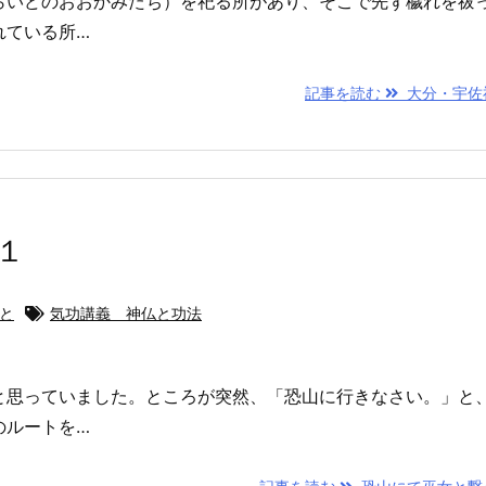
らいどのおおかみたち）を祀る所があり、そこで先ず穢れを祓
れている所…
記事を読む
大分・宇佐
１
ひと
気功講義 神仏と功法
と思っていました。ところが突然、「恐山に行きなさい。」と
のルートを…