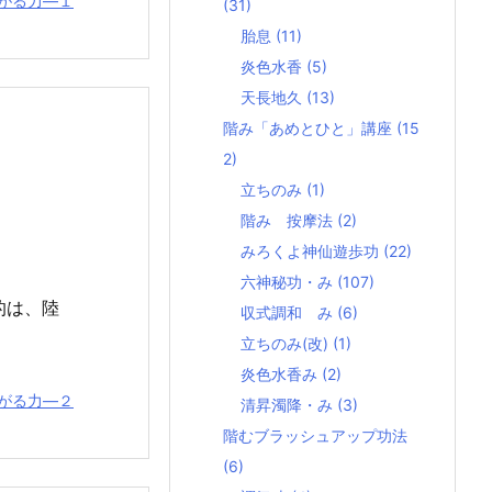
がる力―１
(31)
胎息
(11)
炎色水香
(5)
天長地久
(13)
階み「あめとひと」講座
(15
2)
立ちのみ
(1)
階み 按摩法
(2)
みろくよ神仙遊歩功
(22)
六神秘功・み
(107)
的は、陸
収式調和 み
(6)
立ちのみ(改)
(1)
炎色水香み
(2)
がる力―２
清昇濁降・み
(3)
階むブラッシュアップ功法
(6)