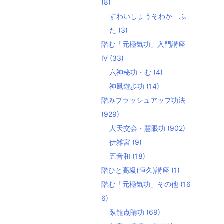
(8)
すわいしょうそわか ふ
た
(3)
階む「元極気功」入門講座
Ⅳ
(33)
六神秘功・む
(4)
神鳳遊歩功
(14)
階みブラッシュアップ功法
(929)
人天交会・慧眼功
(902)
伊雑宮
(9)
五音和
(18)
階ひと高級(恒久)講座
(1)
階む「元極気功」その他
(16
6)
臥龍点睛功
(69)