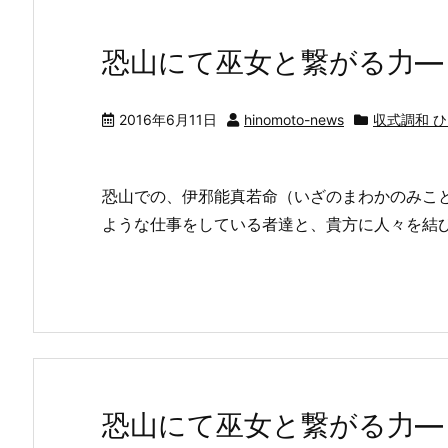
恐山にて巫女と繋がる力―
2016年6月11日
hinomoto-news
収式調和 
恐山での、伊邪能真若命（いざのまわかのみこ
ような仕事をしている者達と、貴方に人々を結
恐山にて巫女と繋がる力―