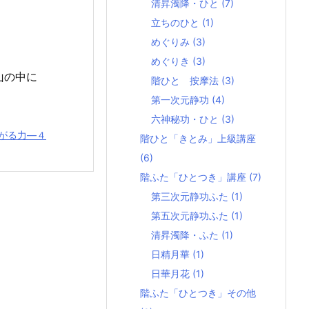
清昇濁降・ひと
(7)
立ちのひと
(1)
めぐりみ
(3)
めぐりき
(3)
山の中に
階ひと 按摩法
(3)
第一次元静功
(4)
六神秘功・ひと
(3)
がる力―４
階ひと「きとみ」上級講座
(6)
階ふた「ひとつき」講座
(7)
第三次元静功ふた
(1)
第五次元静功ふた
(1)
清昇濁降・ふた
(1)
日精月華
(1)
日華月花
(1)
階ふた「ひとつき」その他