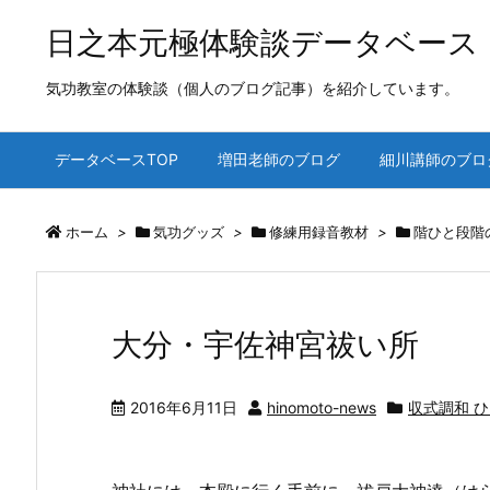
日之本元極体験談データベース
気功教室の体験談（個人のブログ記事）を紹介しています。
データベースTOP
増田老師のブログ
細川講師のブロ
ホーム
>
気功グッズ
>
修練用録音教材
>
階ひと段階
大分・宇佐神宮祓い所
2016年6月11日
hinomoto-news
収式調和 