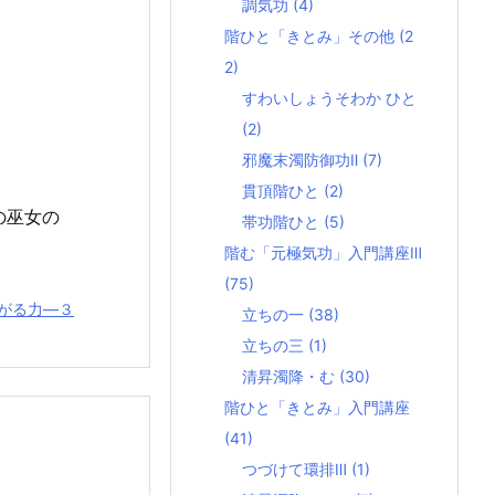
調気功
(4)
階ひと「きとみ」その他
(2
2)
すわいしょうそわか ひと
(2)
邪魔末濁防御功Ⅱ
(7)
貫頂階ひと
(2)
の巫女の
帯功階ひと
(5)
階む「元極気功」入門講座Ⅲ
(75)
がる力―３
立ちの一
(38)
立ちの三
(1)
清昇濁降・む
(30)
階ひと「きとみ」入門講座
(41)
つづけて環排Ⅲ
(1)