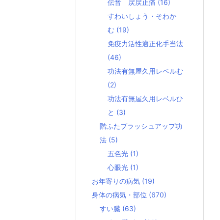
伝音 戻戻止痛
(16)
すわいしょう・そわか
む
(19)
免疫力活性適正化手当法
(46)
功法有無屋久用レベルむ
(2)
功法有無屋久用レベルひ
と
(3)
階ふたブラッシュアップ功
法
(5)
五色光
(1)
心眼光
(1)
お年寄りの病気
(19)
身体の病気・部位
(670)
すい臓
(63)