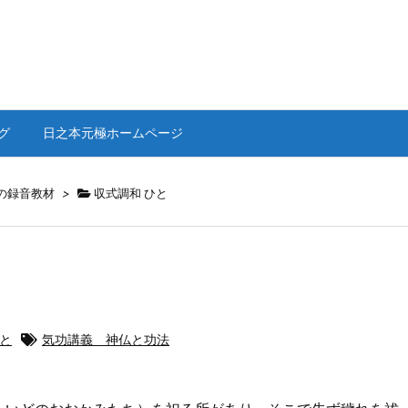
グ
日之本元極ホームページ
の録音教材
>
収式調和 ひと
ひと
気功講義 神仏と功法