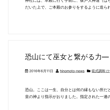
神社には、本殿に行く手前に、祓戸大神達（は
だいた上で、ご本殿のお参りをするように造ら
恐山にて巫女と繋がる力―
2016年6月11日
hinomoto-news
収式調和 
恐山。ここは一生、自分とは何の縁もない所だ
皇の神より指示がおりました。指定された一連