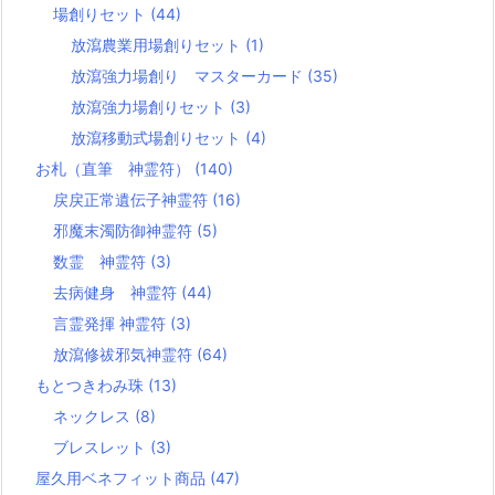
場創りセット
(44)
放瀉農業用場創りセット
(1)
放瀉強力場創り マスターカード
(35)
放瀉強力場創りセット
(3)
放瀉移動式場創りセット
(4)
お札（直筆 神霊符）
(140)
戻戻正常遺伝子神霊符
(16)
邪魔末濁防御神霊符
(5)
数霊 神霊符
(3)
去病健身 神霊符
(44)
言霊発揮 神霊符
(3)
放瀉修祓邪気神霊符
(64)
もとつきわみ珠
(13)
ネックレス
(8)
ブレスレット
(3)
屋久用ベネフィット商品
(47)