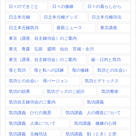
日々のできごと
日々の修錬
日々の暮らしから
日之本元極
日之本元極グッズ
日之本元極功法
日之本元極気功
最新ニュース
東京講座
東京（講座、自主錬功会）のご案内
東北 青森 弘前 盛岡 仙台 宮城・女川
東北（講座、自主錬功会）のご案内
歯・口内と気功
母と気功
母と私への試練
母の修錬
気功との出会い
気功との出会い 母バージョン
気功とデトックス
気功の効果
気功グッズのご紹介
気功整体
気功自主錬功会のご案内
気功講義
気功講義 ひだの風景
気功講義 人の構造について
気功講義 人体について
気功講義 修練の心得
気功講義 元極功法
気功講義 刻（とき）と所