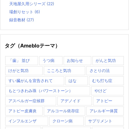
天地屋久用シリーズ
(22)
場創りセット
(6)
録音教材
(27)
タグ（Amebloテーマ）
「歯」 並び
うつ病
お知らせ
がんと気功
けがと気功
こころと気功
さとりの法
すい臓がんを宣告されて
はな
むち打ち症
もとつきわみ珠（パワーストーン）
やけど
アスペルガー症候群
アデノイド
アトピー
アトピー皮膚炎
アルコール依存症
アレルギー体質
インフルエンザ
クローン病
サプリメント