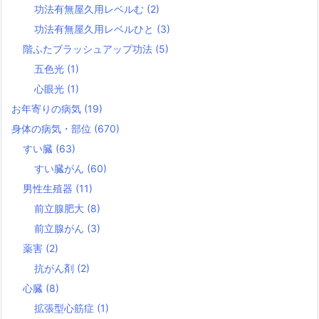
功法有無屋久用レベルむ
(2)
功法有無屋久用レベルひと
(3)
階ふたブラッシュアップ功法
(5)
五色光
(1)
心眼光
(1)
お年寄りの病気
(19)
身体の病気・部位
(670)
すい臓
(63)
すい臓がん
(60)
男性生殖器
(11)
前立腺肥大
(8)
前立腺がん
(3)
薬害
(2)
抗がん剤
(2)
心臓
(8)
拡張型心筋症
(1)