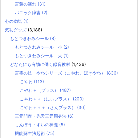
言葉の遅れ
(31)
パニック障害
(2)
心の病気
(1)
気功グッズ
(3,188)
もとつきわみシール
(8)
もとつきわみシール 小
(2)
もとつきわみシール 大
(1)
どなたにも有効に働く録音教材
(1,436)
言霊の技 やわシリーズ（こやわ、ほきやわ）
(836)
こやわ
(113)
こやわ＋（プラス）
(487)
こやわ＋＋（にぃプラス）
(200)
こやわ＋＋＋（さんプラス）
(30)
三元開泰・先天三元周身法
(6)
しんぽう・すいの神髄
(5)
機能蘇生法起術
(75)