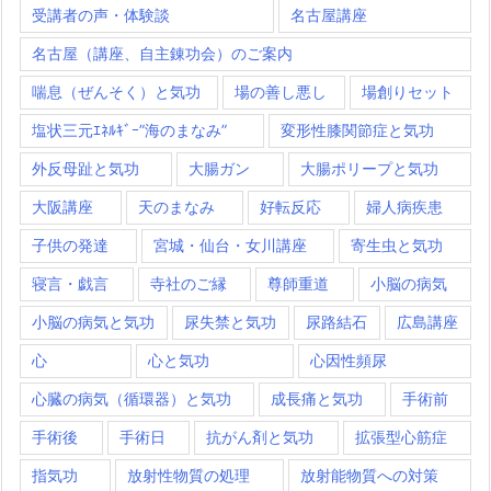
受講者の声・体験談
名古屋講座
名古屋（講座、自主錬功会）のご案内
喘息（ぜんそく）と気功
場の善し悪し
場創りセット
塩状三元ｴﾈﾙｷﾞｰ”海のまなみ”
変形性膝関節症と気功
外反母趾と気功
大腸ガン
大腸ポリープと気功
大阪講座
天のまなみ
好転反応
婦人病疾患
子供の発達
宮城・仙台・女川講座
寄生虫と気功
寝言・戯言
寺社のご縁
尊師重道
小脳の病気
小脳の病気と気功
尿失禁と気功
尿路結石
広島講座
心
心と気功
心因性頻尿
心臓の病気（循環器）と気功
成長痛と気功
手術前
手術後
手術日
抗がん剤と気功
拡張型心筋症
指気功
放射性物質の処理
放射能物質への対策