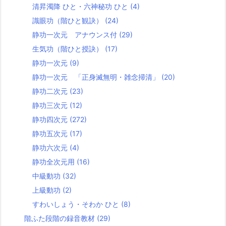
清昇濁降 ひと・六神秘功 ひと
(4)
識眼功（階ひと観訣）
(24)
静功一次元 アナウンス付
(29)
生気功（階ひと授訣）
(17)
静功一次元
(9)
静功一次元 「正身滅無明・雑念掃清」
(20)
静功二次元
(23)
静功三次元
(12)
静功四次元
(272)
静功五次元
(17)
静功六次元
(4)
静功全次元用
(16)
中級動功
(32)
上級動功
(2)
すわいしょう・そわか ひと
(8)
階ふた段階の録音教材
(29)