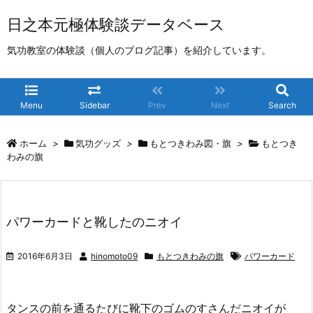
日之本元極体験談データベース
気功教室の体験談（個人のブログ記事）を紹介しています。
Menu
Sidebar
Prev
Next
Search
ホーム
>
気功グッズ
>
もとつきわみ図・旗
>
もとつき
わみの旗
パワーカードと靴したのニオイ
2016年6月3日
hinomoto09
もとつきわみの旗
パワーカード
タンスの前を通るたびに靴下のゴムのすさんだニオイが