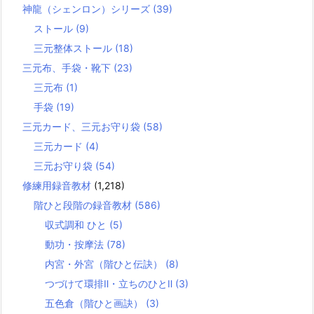
神龍（シェンロン）シリーズ
(39)
ストール
(9)
三元整体ストール
(18)
三元布、手袋・靴下
(23)
三元布
(1)
手袋
(19)
三元カード、三元お守り袋
(58)
三元カード
(4)
三元お守り袋
(54)
修練用録音教材
(1,218)
階ひと段階の録音教材
(586)
収式調和 ひと
(5)
動功・按摩法
(78)
内宮・外宮（階ひと伝訣）
(8)
つづけて環排Ⅱ・立ちのひとⅡ
(3)
五色倉（階ひと画訣）
(3)