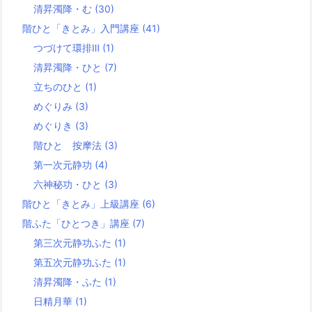
清昇濁降・む
(30)
階ひと「きとみ」入門講座
(41)
つづけて環排Ⅲ
(1)
清昇濁降・ひと
(7)
立ちのひと
(1)
めぐりみ
(3)
めぐりき
(3)
階ひと 按摩法
(3)
第一次元静功
(4)
六神秘功・ひと
(3)
階ひと「きとみ」上級講座
(6)
階ふた「ひとつき」講座
(7)
第三次元静功ふた
(1)
第五次元静功ふた
(1)
清昇濁降・ふた
(1)
日精月華
(1)