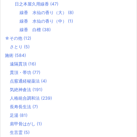
日之本屋久用線香
(47)
線香 水仙の香り（大）
(8)
線香 水仙の香り（中）
(1)
線香 白檀
(38)
☆その他
(12)
さとり
(5)
施術
(584)
遠隔貫頂
(16)
貫頂・帯功
(77)
点竅通経秘薬法
(4)
気絶神倉法
(191)
人格統合調和法
(239)
長寿長生法
(7)
足湯
(81)
肩甲骨はがし
(1)
生言霊
(5)