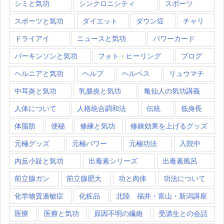
シミと気功
シンクロニシティ
スポーツ
スポーツと気功
ダイエット
ダウン症
チャリ
ドライアイ
ニュースと気功
パワーカード
パーキンソンと気功
フォト・ヒーリング
ブログ
ヘルニアと気功
ヘルプ
ヘルペス
リュウマチ
中耳炎と気功
乳腺炎と気功
亀仙人の気功講義
人体について
人格統合調和法
伝統
低身長
体脂肪
便秘
修練と気功
修錬効果を上げるグッズ
元極グッズ
元極パワー
元極功法
入院中
内反小趾と気功
出毒素シリーズ
出毒素風呂
前立腺ガン
前立腺肥大
功と肉体
功法について
化学物質過敏症
化粧品
北陸 福井・富山・新潟講座
医療
医療と気功
原因不明の繊維
受講生との会話