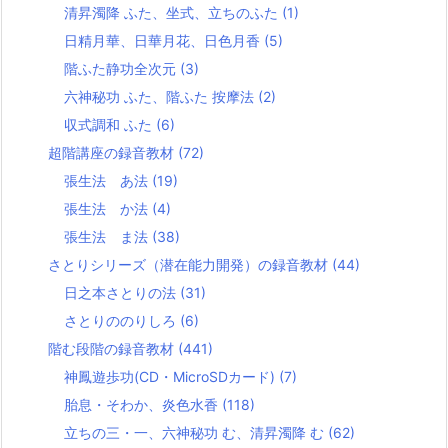
清昇濁降 ふた、坐式、立ちのふた
(1)
日精月華、日華月花、日色月香
(5)
階ふた静功全次元
(3)
六神秘功 ふた、階ふた 按摩法
(2)
収式調和 ふた
(6)
超階講座の録音教材
(72)
張生法 あ法
(19)
張生法 か法
(4)
張生法 ま法
(38)
さとりシリーズ（潜在能力開発）の録音教材
(44)
日之本さとりの法
(31)
さとりののりしろ
(6)
階む段階の録音教材
(441)
神鳳遊歩功(CD・MicroSDカード)
(7)
胎息・そわか、炎色水香
(118)
立ちの三・一、六神秘功 む、清昇濁降 む
(62)