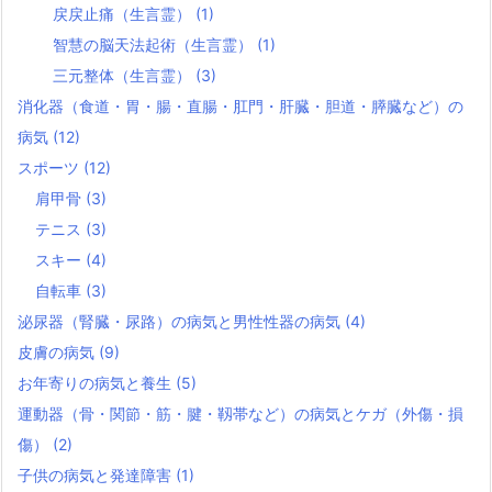
戻戻止痛（生言霊）
(1)
智慧の脳天法起術（生言霊）
(1)
三元整体（生言霊）
(3)
消化器（食道・胃・腸・直腸・肛門・肝臓・胆道・膵臓など）の
病気
(12)
スポーツ
(12)
肩甲骨
(3)
テニス
(3)
スキー
(4)
自転車
(3)
泌尿器（腎臓・尿路）の病気と男性性器の病気
(4)
皮膚の病気
(9)
お年寄りの病気と養生
(5)
運動器（骨・関節・筋・腱・靱帯など）の病気とケガ（外傷・損
傷）
(2)
子供の病気と発達障害
(1)