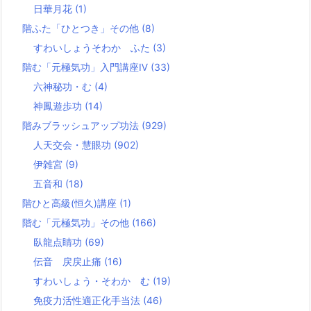
日華月花
(1)
階ふた「ひとつき」その他
(8)
すわいしょうそわか ふた
(3)
階む「元極気功」入門講座Ⅳ
(33)
六神秘功・む
(4)
神鳳遊歩功
(14)
階みブラッシュアップ功法
(929)
人天交会・慧眼功
(902)
伊雑宮
(9)
五音和
(18)
階ひと高級(恒久)講座
(1)
階む「元極気功」その他
(166)
臥龍点睛功
(69)
伝音 戻戻止痛
(16)
すわいしょう・そわか む
(19)
免疫力活性適正化手当法
(46)