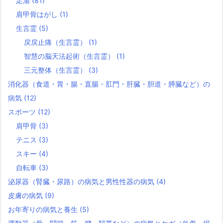
足湯
(81)
肩甲骨はがし
(1)
生言霊
(5)
戻戻止痛（生言霊）
(1)
智慧の脳天法起術（生言霊）
(1)
三元整体（生言霊）
(3)
消化器（食道・胃・腸・直腸・肛門・肝臓・胆道・膵臓など）の
病気
(12)
スポーツ
(12)
肩甲骨
(3)
テニス
(3)
スキー
(4)
自転車
(3)
泌尿器（腎臓・尿路）の病気と男性性器の病気
(4)
皮膚の病気
(9)
お年寄りの病気と養生
(5)