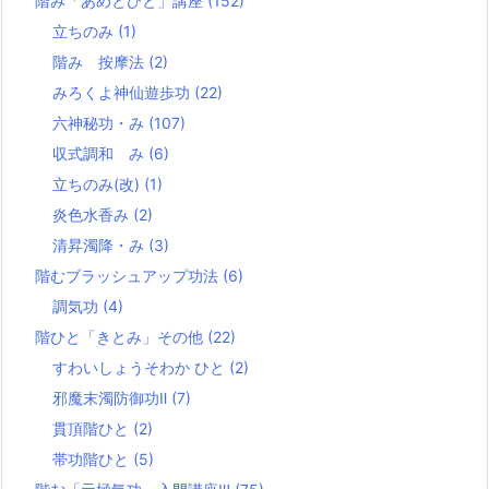
階み「あめとひと」講座
(152)
立ちのみ
(1)
階み 按摩法
(2)
みろくよ神仙遊歩功
(22)
六神秘功・み
(107)
収式調和 み
(6)
立ちのみ(改)
(1)
炎色水香み
(2)
清昇濁降・み
(3)
階むブラッシュアップ功法
(6)
調気功
(4)
階ひと「きとみ」その他
(22)
すわいしょうそわか ひと
(2)
邪魔末濁防御功Ⅱ
(7)
貫頂階ひと
(2)
帯功階ひと
(5)