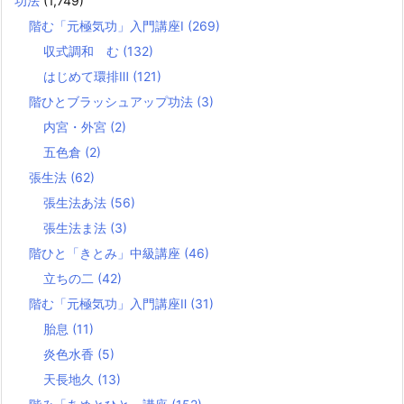
功法
(1,749)
階む「元極気功」入門講座Ⅰ
(269)
収式調和 む
(132)
はじめて環排Ⅲ
(121)
階ひとブラッシュアップ功法
(3)
内宮・外宮
(2)
五色倉
(2)
張生法
(62)
張生法あ法
(56)
張生法ま法
(3)
階ひと「きとみ」中級講座
(46)
立ちの二
(42)
階む「元極気功」入門講座Ⅱ
(31)
胎息
(11)
炎色水香
(5)
天長地久
(13)