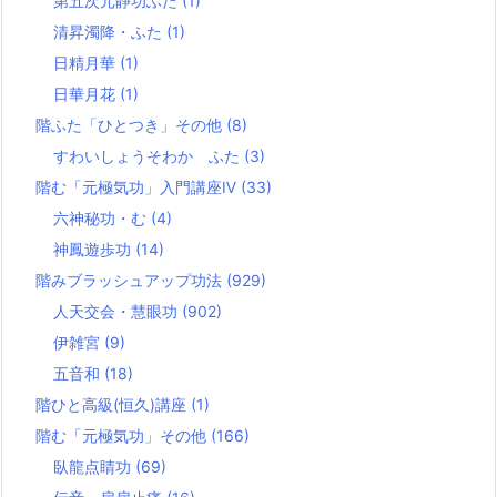
第五次元静功ふた
(1)
清昇濁降・ふた
(1)
日精月華
(1)
日華月花
(1)
階ふた「ひとつき」その他
(8)
すわいしょうそわか ふた
(3)
階む「元極気功」入門講座Ⅳ
(33)
六神秘功・む
(4)
神鳳遊歩功
(14)
階みブラッシュアップ功法
(929)
人天交会・慧眼功
(902)
伊雑宮
(9)
五音和
(18)
階ひと高級(恒久)講座
(1)
階む「元極気功」その他
(166)
臥龍点睛功
(69)