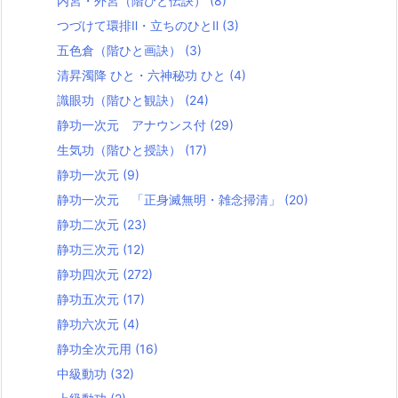
内宮・外宮（階ひと伝訣）
(8)
つづけて環排Ⅱ・立ちのひとⅡ
(3)
五色倉（階ひと画訣）
(3)
清昇濁降 ひと・六神秘功 ひと
(4)
識眼功（階ひと観訣）
(24)
静功一次元 アナウンス付
(29)
生気功（階ひと授訣）
(17)
静功一次元
(9)
静功一次元 「正身滅無明・雑念掃清」
(20)
静功二次元
(23)
静功三次元
(12)
静功四次元
(272)
静功五次元
(17)
静功六次元
(4)
静功全次元用
(16)
中級動功
(32)