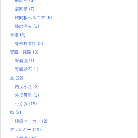
肘関節
(3)
肩関節
(7)
椎間板ヘルニア
(6)
膝の痛み
(3)
脊椎
(5)
脊椎狭窄症
(5)
腎臓・尿路
(3)
腎嚢胞
(1)
腎臓結石
(1)
足
(22)
内反小趾
(2)
外反母趾
(3)
むくみ
(15)
癌
(3)
腫瘍マーカー
(2)
アレルギー
(29)