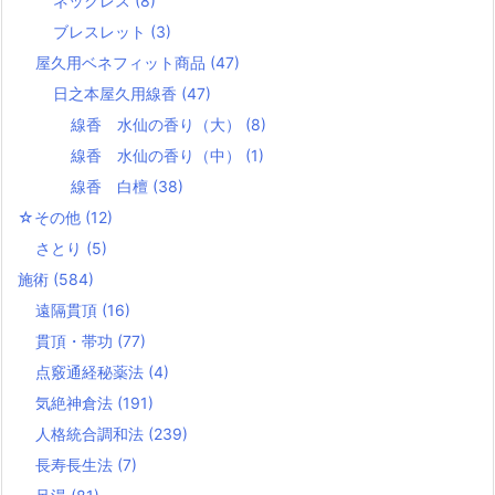
ネックレス
(8)
ブレスレット
(3)
屋久用ベネフィット商品
(47)
日之本屋久用線香
(47)
線香 水仙の香り（大）
(8)
線香 水仙の香り（中）
(1)
線香 白檀
(38)
☆その他
(12)
さとり
(5)
施術
(584)
遠隔貫頂
(16)
貫頂・帯功
(77)
点竅通経秘薬法
(4)
気絶神倉法
(191)
人格統合調和法
(239)
長寿長生法
(7)