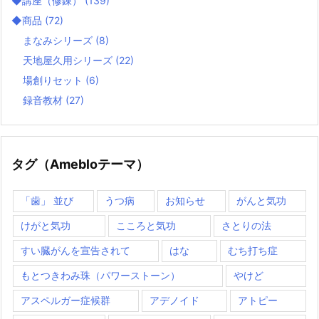
◆講座（修錬）
(139)
◆商品
(72)
まなみシリーズ
(8)
天地屋久用シリーズ
(22)
場創りセット
(6)
録音教材
(27)
タグ（Amebloテーマ）
「歯」 並び
うつ病
お知らせ
がんと気功
けがと気功
こころと気功
さとりの法
すい臓がんを宣告されて
はな
むち打ち症
もとつきわみ珠（パワーストーン）
やけど
アスペルガー症候群
アデノイド
アトピー