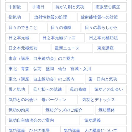
手術後
手術日
抗がん剤と気功
拡張型心筋症
指気功
放射性物質の処理
放射能物質への対策
日々のできごと
日々の修錬
日々の暮らしから
日之本元極
日之本元極グッズ
日之本元極功法
日之本元極気功
最新ニュース
東京講座
東京（講座、自主錬功会）のご案内
東北 青森 弘前 盛岡 仙台 宮城・女川
東北（講座、自主錬功会）のご案内
歯・口内と気功
母と気功
母と私への試練
母の修錬
気功との出会い
気功との出会い 母バージョン
気功とデトックス
気功の効果
気功グッズのご紹介
気功整体
気功自主錬功会のご案内
気功講義
気功講義 ひだの風景
気功講義 人の構造について