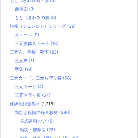
もとつきわみ図・旗
(6)
顕現図
(3)
もとつきわみの旗
(3)
神龍（シェンロン）シリーズ
(39)
ストール
(9)
三元整体ストール
(18)
三元布、手袋・靴下
(23)
三元布
(1)
手袋
(19)
三元カード、三元お守り袋
(58)
三元カード
(4)
三元お守り袋
(54)
修練用録音教材
(1,218)
階ひと段階の録音教材
(586)
収式調和 ひと
(5)
動功・按摩法
(78)