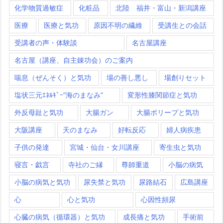
化学物質過敏症
化粧品
北陸 福井・富山・新潟講座
医療
医療と気功
原因不明の繊維
受講生との会話
受講者の声・体験談
名古屋講座
名古屋（講座、自主錬功会）のご案内
喘息（ぜんそく）と気功
場の善し悪し
場創りセット
塩状三元ｴﾈﾙｷﾞｰ”海のまなみ”
変形性膝関節症と気功
外反母趾と気功
大腸ガン
大腸ポリープと気功
大阪講座
天のまなみ
好転反応
婦人病疾患
子供の発達
宮城・仙台・女川講座
寄生虫と気功
寝言・戯言
寺社のご縁
尊師重道
小脳の病気
小脳の病気と気功
尿失禁と気功
尿路結石
広島講座
心
心と気功
心因性頻尿
心臓の病気（循環器）と気功
成長痛と気功
手術前