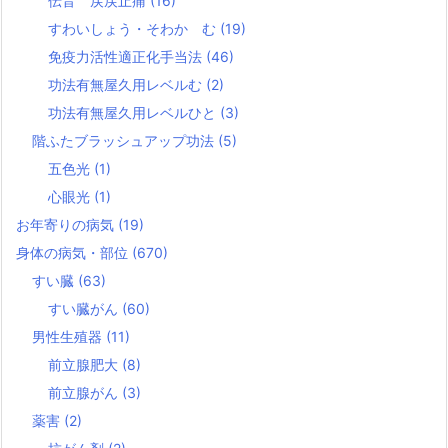
伝音 戻戻止痛
(16)
すわいしょう・そわか む
(19)
免疫力活性適正化手当法
(46)
功法有無屋久用レベルむ
(2)
功法有無屋久用レベルひと
(3)
階ふたブラッシュアップ功法
(5)
五色光
(1)
心眼光
(1)
お年寄りの病気
(19)
身体の病気・部位
(670)
すい臓
(63)
すい臓がん
(60)
男性生殖器
(11)
前立腺肥大
(8)
前立腺がん
(3)
薬害
(2)