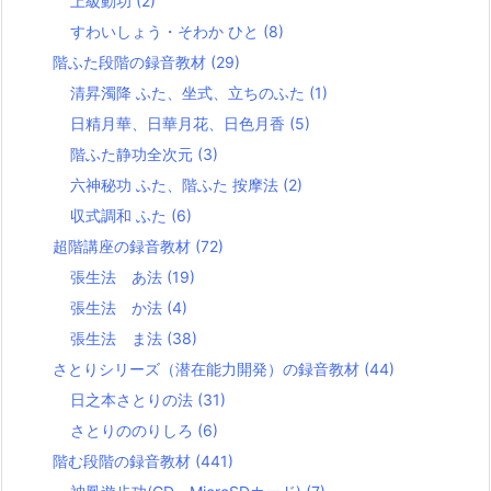
上級動功
(2)
すわいしょう・そわか ひと
(8)
階ふた段階の録音教材
(29)
清昇濁降 ふた、坐式、立ちのふた
(1)
日精月華、日華月花、日色月香
(5)
階ふた静功全次元
(3)
六神秘功 ふた、階ふた 按摩法
(2)
収式調和 ふた
(6)
超階講座の録音教材
(72)
張生法 あ法
(19)
張生法 か法
(4)
張生法 ま法
(38)
さとりシリーズ（潜在能力開発）の録音教材
(44)
日之本さとりの法
(31)
さとりののりしろ
(6)
階む段階の録音教材
(441)