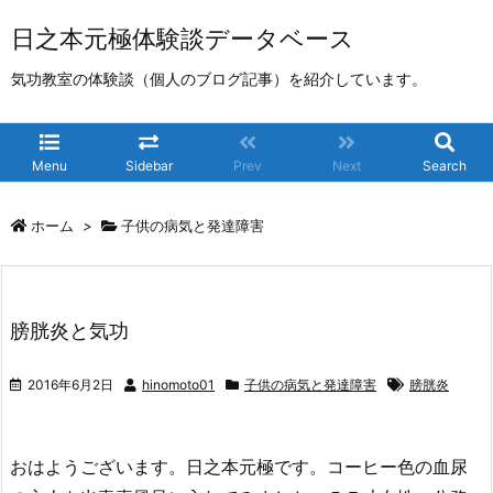
日之本元極体験談データベース
気功教室の体験談（個人のブログ記事）を紹介しています。
Menu
Sidebar
Prev
Next
Search
ホーム
>
子供の病気と発達障害
膀胱炎と気功
2016年6月2日
hinomoto01
子供の病気と発達障害
膀胱炎
おはようございます。日之本元極です。コーヒー色の血尿