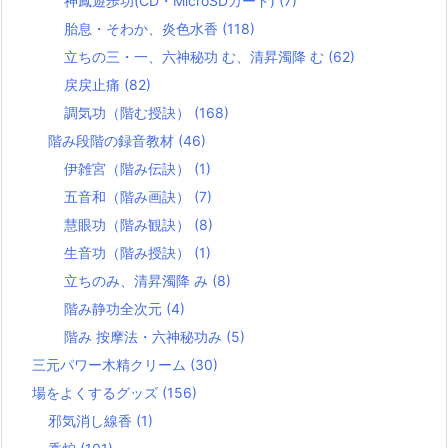
神鳳遊歩功(CD・MicroSDカード)
(7)
胎息・そわか、炎色水香
(118)
立ちの三・一、六神秘功 む、清昇濁降 む
(62)
戻戻止痛
(82)
調気功（階む授訣）
(168)
階み段階の録音教材
(46)
伊雑宮（階み伝訣）
(1)
五音和（階み画訣）
(7)
慧眼功（階み観訣）
(8)
生音功（階み授訣）
(1)
立ちのみ、清昇濁降 み
(8)
階み静功全次元
(4)
階み 按摩法・六神秘功み
(5)
三元パワー木精クリーム
(30)
場をよくするグッズ
(156)
邪気消し線香
(1)