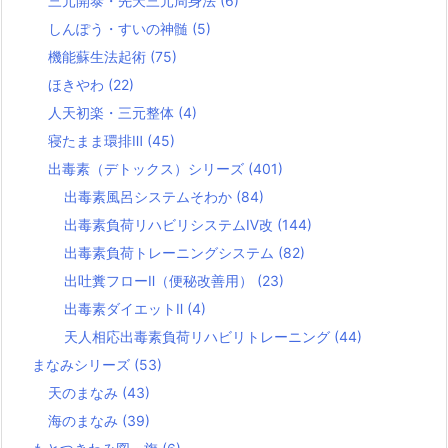
三元開泰・先天三元周身法
(6)
しんぽう・すいの神髄
(5)
機能蘇生法起術
(75)
ほきやわ
(22)
人天初楽・三元整体
(4)
寝たまま環排Ⅲ
(45)
出毒素（デトックス）シリーズ
(401)
出毒素風呂システムそわか
(84)
出毒素負荷リハビリシステムⅣ改
(144)
出毒素負荷トレーニングシステム
(82)
出吐糞フローⅡ（便秘改善用）
(23)
出毒素ダイエットⅡ
(4)
天人相応出毒素負荷リハビリトレーニング
(44)
まなみシリーズ
(53)
天のまなみ
(43)
海のまなみ
(39)