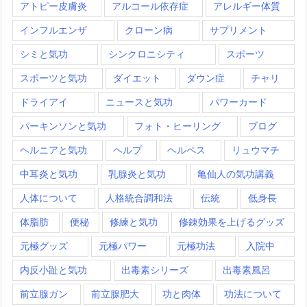
アトピー皮膚炎
アルコール依存症
アレルギー体質
インフルエンザ
クローン病
サプリメント
シミと気功
シンクロニシティ
スポーツ
スポーツと気功
ダイエット
ダウン症
チャリ
ドライアイ
ニュースと気功
パワーカード
パーキンソンと気功
フォト・ヒーリング
ブログ
ヘルニアと気功
ヘルプ
ヘルペス
リュウマチ
中耳炎と気功
乳腺炎と気功
亀仙人の気功講義
人体について
人格統合調和法
伝統
低身長
体脂肪
便秘
修練と気功
修錬効果を上げるグッズ
元極グッズ
元極パワー
元極功法
入院中
内反小趾と気功
出毒素シリーズ
出毒素風呂
前立腺ガン
前立腺肥大
功と肉体
功法について