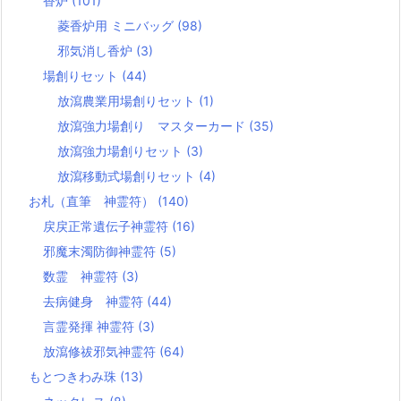
香炉
(101)
菱香炉用 ミニバッグ
(98)
邪気消し香炉
(3)
場創りセット
(44)
放瀉農業用場創りセット
(1)
放瀉強力場創り マスターカード
(35)
放瀉強力場創りセット
(3)
放瀉移動式場創りセット
(4)
お札（直筆 神霊符）
(140)
戻戻正常遺伝子神霊符
(16)
邪魔末濁防御神霊符
(5)
数霊 神霊符
(3)
去病健身 神霊符
(44)
言霊発揮 神霊符
(3)
放瀉修祓邪気神霊符
(64)
もとつきわみ珠
(13)