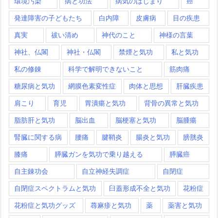
環境汚染
病と功法
病気のはじまり
癌
発達障害の子どもたち
白内障
皮膚病
目の疾患
真実
祓い清め
神代のこと
神様の言葉
神社、仏閣
神社・仏閣
禁煙と気功
私と気功
私の修錬
科学で解明できないこと
筋肉痛
糖尿病と気功
網膜色素変性症
肉体と思想
肝臓疾患
肩こり
育児
胃潰瘍と気功
背骨の異常と気功
脂肪肝と気功
脳出血
脳梗塞と気功
脳腫瘍
腎臓に関する病
腰痛
腱鞘炎
腸炎と気功
膀胱炎
膝痛
膵臓ガンを気功で乗り越える
膵臓癌
自主錬功会
自立神経失調症
自閉症
自閉症スペクトラムと気功
臼蓋形成不全と気功
花粉症
花粉症と気功グッズ
蕁麻疹と気功
薬
薬害と気功