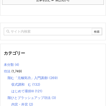
記事を読む
病は気から
カテゴリー
未分類
(4)
功法
(1,749)
階む「元極気功」入門講座Ⅰ
(269)
収式調和 む
(132)
はじめて環排Ⅲ
(121)
階ひとブラッシュアップ功法
(3)
内宮・外宮
(2)