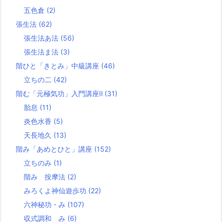
五色倉
(2)
張生法
(62)
張生法あ法
(56)
張生法ま法
(3)
階ひと「きとみ」中級講座
(46)
立ちの二
(42)
階む「元極気功」入門講座Ⅱ
(31)
胎息
(11)
炎色水香
(5)
天長地久
(13)
階み「あめとひと」講座
(152)
立ちのみ
(1)
階み 按摩法
(2)
みろくよ神仙遊歩功
(22)
六神秘功・み
(107)
収式調和 み
(6)