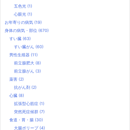
五色光
(1)
心眼光
(1)
お年寄りの病気
(19)
身体の病気・部位
(670)
すい臓
(63)
すい臓がん
(60)
男性生殖器
(11)
前立腺肥大
(8)
前立腺がん
(3)
薬害
(2)
抗がん剤
(2)
心臓
(8)
拡張型心筋症
(1)
突然死症候群
(7)
食道・胃・腸
(30)
大腸ポリープ
(4)