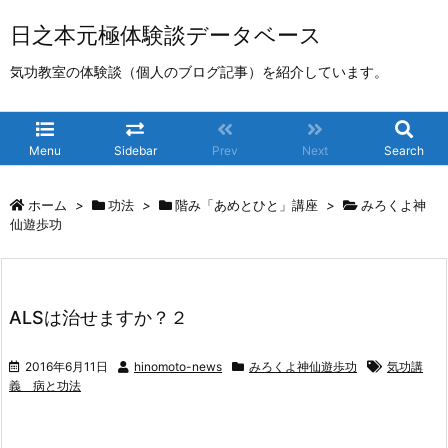
日之本元極体験談データベース
気功教室の体験談（個人のブログ記事）を紹介しています。
Menu
Sidebar
Prev
Next
Search
ホーム
>
功法
>
階み「あめとひと」講座
>
みろくよ神
仙遊歩功
ALSは治せますか？２
2016年6月11日
hinomoto-news
みろくよ神仙遊歩功
気功講
義 病と功法