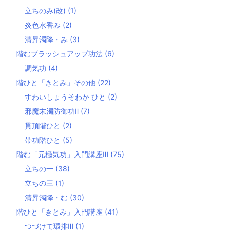
立ちのみ(改)
(1)
炎色水香み
(2)
清昇濁降・み
(3)
階むブラッシュアップ功法
(6)
調気功
(4)
階ひと「きとみ」その他
(22)
すわいしょうそわか ひと
(2)
邪魔末濁防御功Ⅱ
(7)
貫頂階ひと
(2)
帯功階ひと
(5)
階む「元極気功」入門講座Ⅲ
(75)
立ちの一
(38)
立ちの三
(1)
清昇濁降・む
(30)
階ひと「きとみ」入門講座
(41)
つづけて環排Ⅲ
(1)