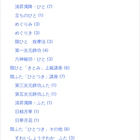
清昇濁降・ひと
(7)
立ちのひと
(1)
めぐりみ
(3)
めぐりき
(3)
階ひと 按摩法
(3)
第一次元静功
(4)
六神秘功・ひと
(3)
階ひと「きとみ」上級講座
(6)
階ふた「ひとつき」講座
(7)
第三次元静功ふた
(1)
第五次元静功ふた
(1)
清昇濁降・ふた
(1)
日精月華
(1)
日華月花
(1)
階ふた「ひとつき」その他
(8)
すわいしょうそわか ふた
(3)