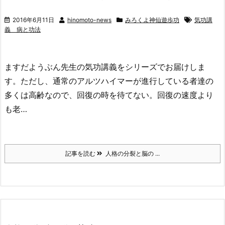
2016年6月11日
hinomoto-news
みろくよ神仙遊歩功
気功講
義 病と功法
ますだようぶん先生の気功講義をシリーズでお届けしま
す。ただし、通常のアルツハイマーが進行している者達の
多くは高齢なので、回復の時を待てない。回復の速度より
も老…
記事を読む
人格の分裂と脳の ...