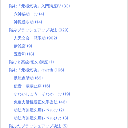
階む「元極気功」入門講座Ⅳ
(33)
六神秘功・む
(4)
神鳳遊歩功
(14)
階みブラッシュアップ功法
(929)
人天交会・慧眼功
(902)
伊雑宮
(9)
五音和
(18)
階ひと高級(恒久)講座
(1)
階む「元極気功」その他
(166)
臥龍点睛功
(69)
伝音 戻戻止痛
(16)
すわいしょう・そわか む
(19)
免疫力活性適正化手当法
(46)
功法有無屋久用レベルむ
(2)
功法有無屋久用レベルひと
(3)
階ふたブラッシュアップ功法
(5)