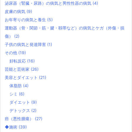
泌尿器（腎臓・尿路）の病気と男性性器の病気
(4)
皮膚の病気
(9)
お年寄りの病気と養生
(5)
運動器（骨・関節・筋・腱・靱帯など）の病気とケガ（外傷・損
傷）
(2)
子供の病気と発達障害
(1)
その他
(19)
好転反応
(16)
芸能と芸術家
(26)
美容とダイエット
(21)
体脂肪
(4)
シミ
(6)
ダイエット
(9)
デトックス
(2)
癌（悪性腫瘍）
(27)
◆施術
(39)