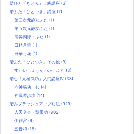
階ひと「きとみ」上級講座
(6)
階ふた「ひとつき」講座
(7)
第三次元静功ふた
(1)
第五次元静功ふた
(1)
清昇濁降・ふた
(1)
日精月華
(1)
日華月花
(1)
階ふた「ひとつき」その他
(8)
すわいしょうそわか ふた
(3)
階む「元極気功」入門講座Ⅳ
(33)
六神秘功・む
(4)
神鳳遊歩功
(14)
階みブラッシュアップ功法
(929)
人天交会・慧眼功
(902)
伊雑宮
(9)
五音和
(18)