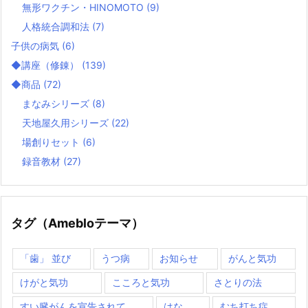
無形ワクチン・HINOMOTO
(9)
人格統合調和法
(7)
子供の病気
(6)
◆講座（修錬）
(139)
◆商品
(72)
まなみシリーズ
(8)
天地屋久用シリーズ
(22)
場創りセット
(6)
録音教材
(27)
タグ（Amebloテーマ）
「歯」 並び
うつ病
お知らせ
がんと気功
けがと気功
こころと気功
さとりの法
すい臓がんを宣告されて
はな
むち打ち症