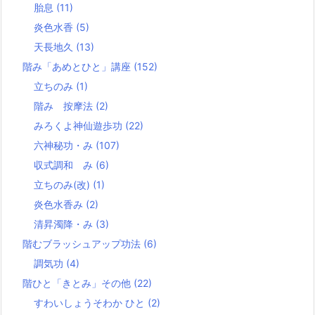
胎息
(11)
炎色水香
(5)
天長地久
(13)
階み「あめとひと」講座
(152)
立ちのみ
(1)
階み 按摩法
(2)
みろくよ神仙遊歩功
(22)
六神秘功・み
(107)
収式調和 み
(6)
立ちのみ(改)
(1)
炎色水香み
(2)
清昇濁降・み
(3)
階むブラッシュアップ功法
(6)
調気功
(4)
階ひと「きとみ」その他
(22)
すわいしょうそわか ひと
(2)