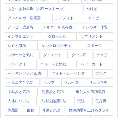
もとつきわみ珠（パワーストーン）
やけど
アスペルガー症候群
アデノイド
アトピー
アトピー皮膚炎
アルコール依存症
アレルギー体質
インフルエンザ
クローン病
サプリメント
シミと気功
シンクロニシティ
スポーツ
スポーツと気功
ダイエット
ダウン症
チャリ
ドライアイ
ニュースと気功
パワーカード
パーキンソンと気功
フォト・ヒーリング
ブログ
ヘルニアと気功
ヘルプ
ヘルペス
リュウマチ
中耳炎と気功
乳腺炎と気功
亀仙人の気功講義
人体について
人格統合調和法
伝統
低身長
体脂肪
便秘
修練と気功
修錬効果を上げるグッズ