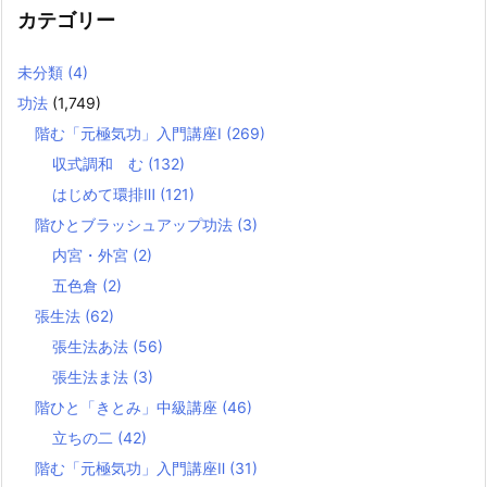
カテゴリー
未分類
(4)
功法
(1,749)
階む「元極気功」入門講座Ⅰ
(269)
収式調和 む
(132)
はじめて環排Ⅲ
(121)
階ひとブラッシュアップ功法
(3)
内宮・外宮
(2)
五色倉
(2)
張生法
(62)
張生法あ法
(56)
張生法ま法
(3)
階ひと「きとみ」中級講座
(46)
立ちの二
(42)
階む「元極気功」入門講座Ⅱ
(31)