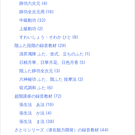
静功六次元
(4)
静功全次元用
(16)
中級動功
(32)
上級動功
(2)
すわいしょう・そわか ひと
(8)
階ふた段階の録音教材
(29)
清昇濁降 ふた、坐式、立ちのふた
(1)
日精月華、日華月花、日色月香
(5)
階ふた静功全次元
(3)
六神秘功 ふた、階ふた 按摩法
(2)
収式調和 ふた
(6)
超階講座の録音教材
(72)
張生法 あ法
(19)
張生法 か法
(4)
張生法 ま法
(38)
さとりシリーズ（潜在能力開発）の録音教材
(44)