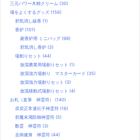
三元パワー木精クリーム
(30)
場をよくするグッズ
(156)
邪気消し線香
(1)
香炉
(101)
菱香炉用 ミニバッグ
(98)
邪気消し香炉
(3)
場創りセット
(44)
放瀉農業用場創りセット
(1)
放瀉強力場創り マスターカード
(35)
放瀉強力場創りセット
(3)
放瀉移動式場創りセット
(4)
お札（直筆 神霊符）
(140)
戻戻正常遺伝子神霊符
(16)
邪魔末濁防御神霊符
(5)
数霊 神霊符
(3)
去病健身 神霊符
(44)