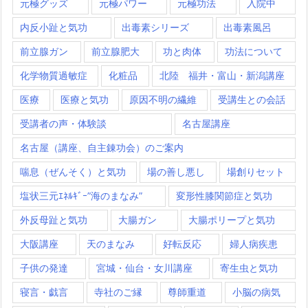
元極グッズ
元極パワー
元極功法
入院中
内反小趾と気功
出毒素シリーズ
出毒素風呂
前立腺ガン
前立腺肥大
功と肉体
功法について
化学物質過敏症
化粧品
北陸 福井・富山・新潟講座
医療
医療と気功
原因不明の繊維
受講生との会話
受講者の声・体験談
名古屋講座
名古屋（講座、自主錬功会）のご案内
喘息（ぜんそく）と気功
場の善し悪し
場創りセット
塩状三元ｴﾈﾙｷﾞｰ”海のまなみ”
変形性膝関節症と気功
外反母趾と気功
大腸ガン
大腸ポリープと気功
大阪講座
天のまなみ
好転反応
婦人病疾患
子供の発達
宮城・仙台・女川講座
寄生虫と気功
寝言・戯言
寺社のご縁
尊師重道
小脳の病気