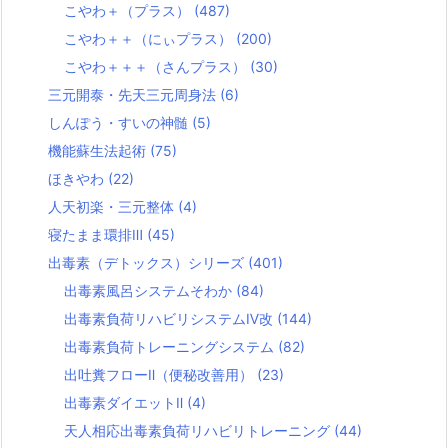
こやわ＋（プラス）
(487)
こやわ＋＋（にぃプラス）
(200)
こやわ＋＋＋（さんプラス）
(30)
三元開泰・先天三元周身法
(6)
しんぽう・すいの神髄
(5)
機能蘇生法起術
(75)
ほきやわ
(22)
人天初楽・三元整体
(4)
寝たまま環排Ⅲ
(45)
出毒素（デトックス）シリーズ
(401)
出毒素風呂システムそわか
(84)
出毒素負荷リハビリシステムⅣ改
(144)
出毒素負荷トレーニングシステム
(82)
出吐糞フローⅡ（便秘改善用）
(23)
出毒素ダイエットⅡ
(4)
天人相応出毒素負荷リハビリトレーニング
(44)