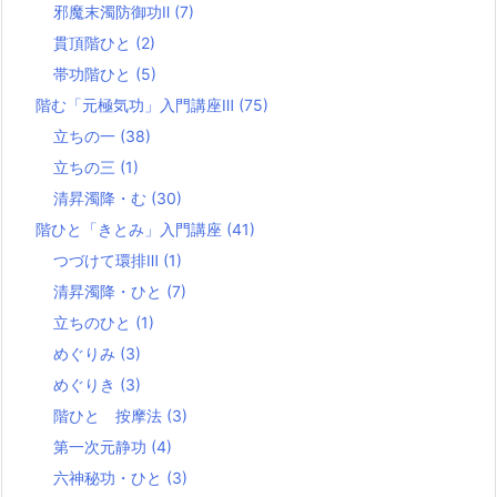
邪魔末濁防御功Ⅱ
(7)
貫頂階ひと
(2)
帯功階ひと
(5)
階む「元極気功」入門講座Ⅲ
(75)
立ちの一
(38)
立ちの三
(1)
清昇濁降・む
(30)
階ひと「きとみ」入門講座
(41)
つづけて環排Ⅲ
(1)
清昇濁降・ひと
(7)
立ちのひと
(1)
めぐりみ
(3)
めぐりき
(3)
階ひと 按摩法
(3)
第一次元静功
(4)
六神秘功・ひと
(3)