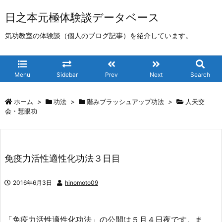
日之本元極体験談データベース
気功教室の体験談（個人のブログ記事）を紹介しています。
Menu
Sidebar
Prev
Next
Search
ホーム
>
功法
>
階みブラッシュアップ功法
>
人天交
会・慧眼功
免疫力活性適性化功法３日目
2016年6月3日
hinomoto09
「免疫力活性適性化功法」の公開は５月４日夜です。ま