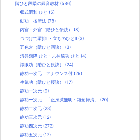
階ひと段階の録音教材
(586)
収式調和 ひと
(5)
動功・按摩法
(78)
内宮・外宮（階ひと伝訣）
(8)
つづけて環排Ⅱ・立ちのひとⅡ
(3)
五色倉（階ひと画訣）
(3)
清昇濁降 ひと・六神秘功 ひと
(4)
識眼功（階ひと観訣）
(24)
静功一次元 アナウンス付
(29)
生気功（階ひと授訣）
(17)
静功一次元
(9)
静功一次元 「正身滅無明・雑念掃清」
(20)
静功二次元
(23)
静功三次元
(12)
静功四次元
(272)
静功五次元
(17)