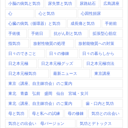
小脳の病気と気功
尿失禁と気功
尿路結石
広島講座
心
心と気功
心因性頻尿
心臓の病気（循環器）と気功
成長痛と気功
手術前
手術後
手術日
抗がん剤と気功
拡張型心筋症
指気功
放射性物質の処理
放射能物質への対策
日々のできごと
日々の修錬
日々の暮らしから
日之本元極
日之本元極グッズ
日之本元極功法
日之本元極気功
最新ニュース
東京講座
東京（講座、自主錬功会）のご案内
東北 青森 弘前 盛岡 仙台 宮城・女川
東北（講座、自主錬功会）のご案内
歯・口内と気功
母と気功
母と私への試練
母の修錬
気功との出会い
気功との出会い 母バージョン
気功とデトックス