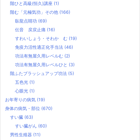
階ひと高級(恒久)講座
(1)
階む「元極気功」その他
(166)
臥龍点睛功
(69)
伝音 戻戻止痛
(16)
すわいしょう・そわか む
(19)
免疫力活性適正化手当法
(46)
功法有無屋久用レベルむ
(2)
功法有無屋久用レベルひと
(3)
階ふたブラッシュアップ功法
(5)
五色光
(1)
心眼光
(1)
お年寄りの病気
(19)
身体の病気・部位
(670)
すい臓
(63)
すい臓がん
(60)
男性生殖器
(11)