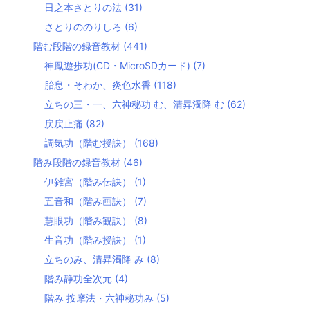
日之本さとりの法
(31)
さとりののりしろ
(6)
階む段階の録音教材
(441)
神鳳遊歩功(CD・MicroSDカード)
(7)
胎息・そわか、炎色水香
(118)
立ちの三・一、六神秘功 む、清昇濁降 む
(62)
戻戻止痛
(82)
調気功（階む授訣）
(168)
階み段階の録音教材
(46)
伊雑宮（階み伝訣）
(1)
五音和（階み画訣）
(7)
慧眼功（階み観訣）
(8)
生音功（階み授訣）
(1)
立ちのみ、清昇濁降 み
(8)
階み静功全次元
(4)
階み 按摩法・六神秘功み
(5)