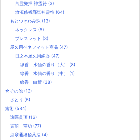
言霊発揮 神霊符
(3)
放瀉修祓邪気神霊符
(64)
もとつきわみ珠
(13)
ネックレス
(8)
ブレスレット
(3)
屋久用ベネフィット商品
(47)
日之本屋久用線香
(47)
線香 水仙の香り（大）
(8)
線香 水仙の香り（中）
(1)
線香 白檀
(38)
☆その他
(12)
さとり
(5)
施術
(584)
遠隔貫頂
(16)
貫頂・帯功
(77)
点竅通経秘薬法
(4)