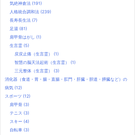
気絶神倉法
(191)
人格統合調和法
(239)
長寿長生法
(7)
足湯
(81)
肩甲骨はがし
(1)
生言霊
(5)
戻戻止痛（生言霊）
(1)
智慧の脳天法起術（生言霊）
(1)
三元整体（生言霊）
(3)
消化器（食道・胃・腸・直腸・肛門・肝臓・胆道・膵臓など）の
病気
(12)
スポーツ
(12)
肩甲骨
(3)
テニス
(3)
スキー
(4)
自転車
(3)