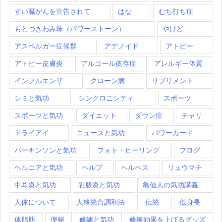
すい臓がんを宣告されて
はな
むち打ち症
もとつきわみ珠（パワーストーン）
やけど
アスペルガー症候群
アデノイド
アトピー
アトピー皮膚炎
アルコール依存症
アレルギー体質
インフルエンザ
クローン病
サプリメント
シミと気功
シンクロニシティ
スポーツ
スポーツと気功
ダイエット
ダウン症
チャリ
ドライアイ
ニュースと気功
パワーカード
パーキンソンと気功
フォト・ヒーリング
ブログ
ヘルニアと気功
ヘルプ
ヘルペス
リュウマチ
中耳炎と気功
乳腺炎と気功
亀仙人の気功講義
人体について
人格統合調和法
伝統
低身長
体脂肪
便秘
修練と気功
修錬効果を上げるグッズ