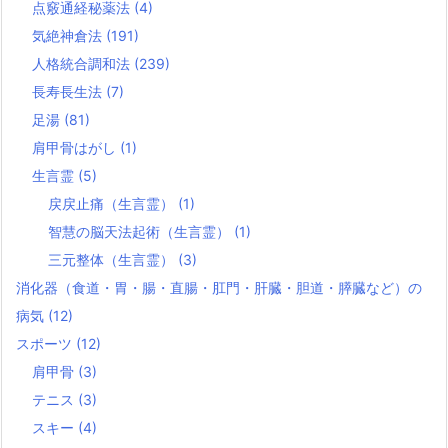
点竅通経秘薬法
(4)
気絶神倉法
(191)
人格統合調和法
(239)
長寿長生法
(7)
足湯
(81)
肩甲骨はがし
(1)
生言霊
(5)
戻戻止痛（生言霊）
(1)
智慧の脳天法起術（生言霊）
(1)
三元整体（生言霊）
(3)
消化器（食道・胃・腸・直腸・肛門・肝臓・胆道・膵臓など）の
病気
(12)
スポーツ
(12)
肩甲骨
(3)
テニス
(3)
スキー
(4)