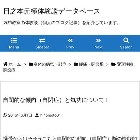
日之本元極体験談データベース
気功教室の体験談（個人のブログ記事）を紹介しています。
Menu
Sidebar
Prev
Next
Search
ホーム
>
身体の病気・部位
>
腰痛・関節系
>
変形性膝
関節症
自閉的な傾向（自閉症）と気功について！
2016年6月1日
hinomoto01
携帯からは→→→こちら自閉的な傾向（自閉症）脳の機能的