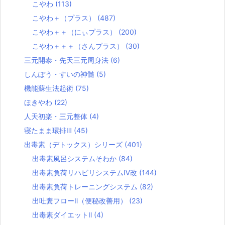
こやわ
(113)
こやわ＋（プラス）
(487)
こやわ＋＋（にぃプラス）
(200)
こやわ＋＋＋（さんプラス）
(30)
三元開泰・先天三元周身法
(6)
しんぽう・すいの神髄
(5)
機能蘇生法起術
(75)
ほきやわ
(22)
人天初楽・三元整体
(4)
寝たまま環排Ⅲ
(45)
出毒素（デトックス）シリーズ
(401)
出毒素風呂システムそわか
(84)
出毒素負荷リハビリシステムⅣ改
(144)
出毒素負荷トレーニングシステム
(82)
出吐糞フローⅡ（便秘改善用）
(23)
出毒素ダイエットⅡ
(4)