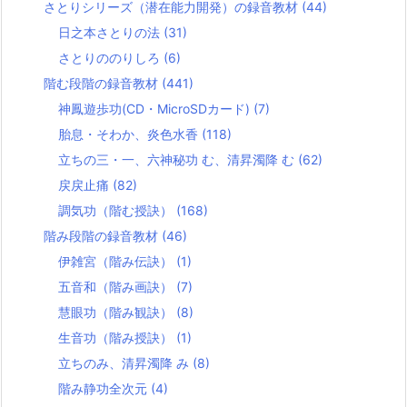
さとりシリーズ（潜在能力開発）の録音教材
(44)
日之本さとりの法
(31)
さとりののりしろ
(6)
階む段階の録音教材
(441)
神鳳遊歩功(CD・MicroSDカード)
(7)
胎息・そわか、炎色水香
(118)
立ちの三・一、六神秘功 む、清昇濁降 む
(62)
戻戻止痛
(82)
調気功（階む授訣）
(168)
階み段階の録音教材
(46)
伊雑宮（階み伝訣）
(1)
五音和（階み画訣）
(7)
慧眼功（階み観訣）
(8)
生音功（階み授訣）
(1)
立ちのみ、清昇濁降 み
(8)
階み静功全次元
(4)