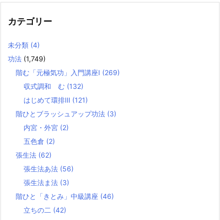
カテゴリー
未分類
(4)
功法
(1,749)
階む「元極気功」入門講座Ⅰ
(269)
収式調和 む
(132)
はじめて環排Ⅲ
(121)
階ひとブラッシュアップ功法
(3)
内宮・外宮
(2)
五色倉
(2)
張生法
(62)
張生法あ法
(56)
張生法ま法
(3)
階ひと「きとみ」中級講座
(46)
立ちの二
(42)