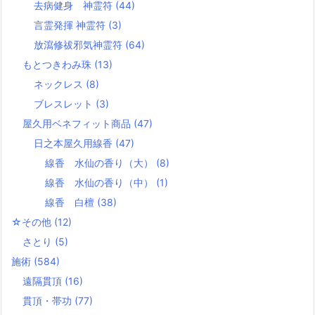
去病健身 神霊符
(44)
言霊発揮 神霊符
(3)
放瀉修祓邪気神霊符
(64)
もとつきわみ珠
(13)
ネックレス
(8)
ブレスレット
(3)
屋久用ベネフィット商品
(47)
日之本屋久用線香
(47)
線香 水仙の香り（大）
(8)
線香 水仙の香り（中）
(1)
線香 白檀
(38)
☆その他
(12)
さとり
(5)
施術
(584)
遠隔貫頂
(16)
貫頂・帯功
(77)