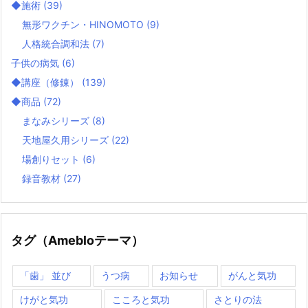
◆施術
(39)
無形ワクチン・HINOMOTO
(9)
人格統合調和法
(7)
子供の病気
(6)
◆講座（修錬）
(139)
◆商品
(72)
まなみシリーズ
(8)
天地屋久用シリーズ
(22)
場創りセット
(6)
録音教材
(27)
タグ（Amebloテーマ）
「歯」 並び
うつ病
お知らせ
がんと気功
けがと気功
こころと気功
さとりの法