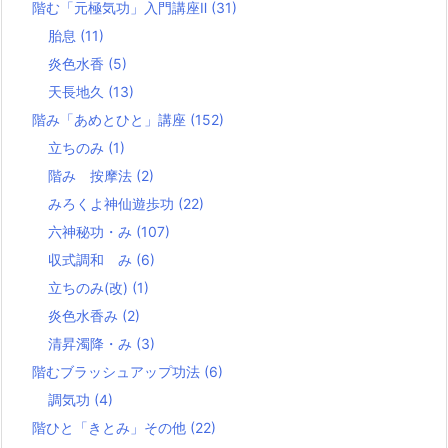
階む「元極気功」入門講座Ⅱ
(31)
胎息
(11)
炎色水香
(5)
天長地久
(13)
階み「あめとひと」講座
(152)
立ちのみ
(1)
階み 按摩法
(2)
みろくよ神仙遊歩功
(22)
六神秘功・み
(107)
収式調和 み
(6)
立ちのみ(改)
(1)
炎色水香み
(2)
清昇濁降・み
(3)
階むブラッシュアップ功法
(6)
調気功
(4)
階ひと「きとみ」その他
(22)