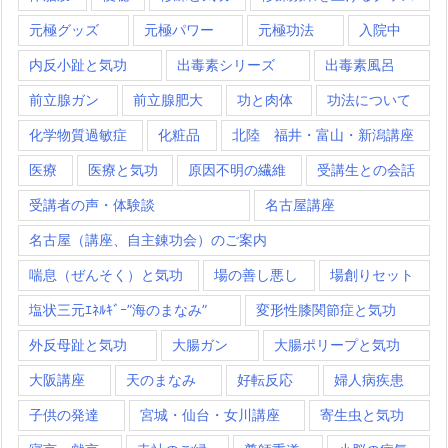
元極グッズ
元極パワー
元極功法
入院中
内反小趾と気功
出毒素シリーズ
出毒素風呂
前立腺ガン
前立腺肥大
功と肉体
功法について
化学物質過敏症
化粧品
北陸 福井・富山・新潟講座
医療
医療と気功
原因不明の繊維
受講生との会話
受講者の声・体験談
名古屋講座
名古屋（講座、自主錬功会）のご案内
喘息（ぜんそく）と気功
場の善し悪し
場創りセット
塩状三元ｴﾈﾙｷﾞｰ”海のまなみ”
変形性膝関節症と気功
外反母趾と気功
大腸ガン
大腸ポリープと気功
大阪講座
天のまなみ
好転反応
婦人病疾患
子供の発達
宮城・仙台・女川講座
寄生虫と気功