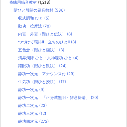
修練用録音教材
(1,218)
階ひと段階の録音教材
(586)
収式調和 ひと
(5)
動功・按摩法
(78)
内宮・外宮（階ひと伝訣）
(8)
つづけて環排Ⅱ・立ちのひとⅡ
(3)
五色倉（階ひと画訣）
(3)
清昇濁降 ひと・六神秘功 ひと
(4)
識眼功（階ひと観訣）
(24)
静功一次元 アナウンス付
(29)
生気功（階ひと授訣）
(17)
静功一次元
(9)
静功一次元 「正身滅無明・雑念掃清」
(20)
静功二次元
(23)
静功三次元
(12)
静功四次元
(272)