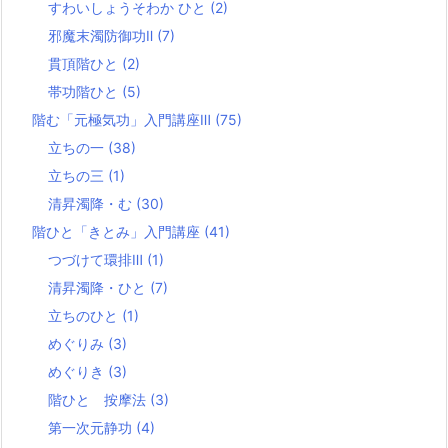
すわいしょうそわか ひと
(2)
邪魔末濁防御功Ⅱ
(7)
貫頂階ひと
(2)
帯功階ひと
(5)
階む「元極気功」入門講座Ⅲ
(75)
立ちの一
(38)
立ちの三
(1)
清昇濁降・む
(30)
階ひと「きとみ」入門講座
(41)
つづけて環排Ⅲ
(1)
清昇濁降・ひと
(7)
立ちのひと
(1)
めぐりみ
(3)
めぐりき
(3)
階ひと 按摩法
(3)
第一次元静功
(4)