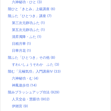
六神秘功・ひと
(3)
階ひと「きとみ」上級講座
(6)
階ふた「ひとつき」講座
(7)
第三次元静功ふた
(1)
第五次元静功ふた
(1)
清昇濁降・ふた
(1)
日精月華
(1)
日華月花
(1)
階ふた「ひとつき」その他
(8)
すわいしょうそわか ふた
(3)
階む「元極気功」入門講座Ⅳ
(33)
六神秘功・む
(4)
神鳳遊歩功
(14)
階みブラッシュアップ功法
(929)
人天交会・慧眼功
(902)
伊雑宮
(9)