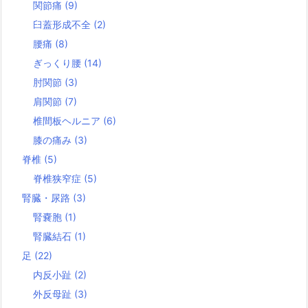
関節痛
(9)
臼蓋形成不全
(2)
腰痛
(8)
ぎっくり腰
(14)
肘関節
(3)
肩関節
(7)
椎間板ヘルニア
(6)
膝の痛み
(3)
脊椎
(5)
脊椎狭窄症
(5)
腎臓・尿路
(3)
腎嚢胞
(1)
腎臓結石
(1)
足
(22)
内反小趾
(2)
外反母趾
(3)