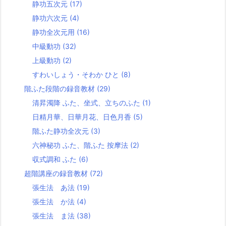
静功五次元
(17)
静功六次元
(4)
静功全次元用
(16)
中級動功
(32)
上級動功
(2)
すわいしょう・そわか ひと
(8)
階ふた段階の録音教材
(29)
清昇濁降 ふた、坐式、立ちのふた
(1)
日精月華、日華月花、日色月香
(5)
階ふた静功全次元
(3)
六神秘功 ふた、階ふた 按摩法
(2)
収式調和 ふた
(6)
超階講座の録音教材
(72)
張生法 あ法
(19)
張生法 か法
(4)
張生法 ま法
(38)