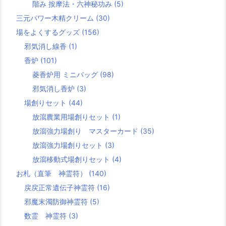
階み 按摩法・六神秘功み
(5)
三元パワー木精クリーム
(30)
場をよくするグッズ
(156)
邪気消し線香
(1)
香炉
(101)
菱香炉用 ミニバッグ
(98)
邪気消し香炉
(3)
場創りセット
(44)
放瀉農業用場創りセット
(1)
放瀉強力場創り マスターカード
(35)
放瀉強力場創りセット
(3)
放瀉移動式場創りセット
(4)
お札（直筆 神霊符）
(140)
戻戻正常遺伝子神霊符
(16)
邪魔末濁防御神霊符
(5)
数霊 神霊符
(3)