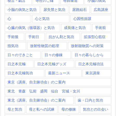
寝言・戯言
寺社のご縁
尊師重道
小脳の病気
小脳の病気と気功
尿失禁と気功
尿路結石
広島講座
心
心と気功
心因性頻尿
心臓の病気（循環器）と気功
成長痛と気功
手術前
手術後
手術日
抗がん剤と気功
拡張型心筋症
指気功
放射性物質の処理
放射能物質への対策
日々のできごと
日々の修錬
日々の暮らしから
日之本元極
日之本元極グッズ
日之本元極功法
日之本元極気功
最新ニュース
東京講座
東京（講座、自主錬功会）のご案内
東北 青森 弘前 盛岡 仙台 宮城・女川
東北（講座、自主錬功会）のご案内
歯・口内と気功
母と気功
母と私への試練
母の修錬
気功との出会い