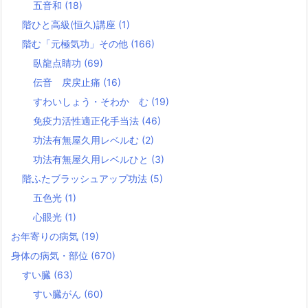
五音和
(18)
階ひと高級(恒久)講座
(1)
階む「元極気功」その他
(166)
臥龍点睛功
(69)
伝音 戻戻止痛
(16)
すわいしょう・そわか む
(19)
免疫力活性適正化手当法
(46)
功法有無屋久用レベルむ
(2)
功法有無屋久用レベルひと
(3)
階ふたブラッシュアップ功法
(5)
五色光
(1)
心眼光
(1)
お年寄りの病気
(19)
身体の病気・部位
(670)
すい臓
(63)
すい臓がん
(60)