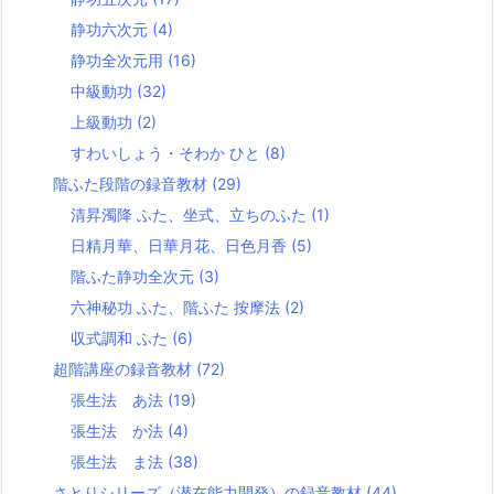
静功六次元
(4)
静功全次元用
(16)
中級動功
(32)
上級動功
(2)
すわいしょう・そわか ひと
(8)
階ふた段階の録音教材
(29)
清昇濁降 ふた、坐式、立ちのふた
(1)
日精月華、日華月花、日色月香
(5)
階ふた静功全次元
(3)
六神秘功 ふた、階ふた 按摩法
(2)
収式調和 ふた
(6)
超階講座の録音教材
(72)
張生法 あ法
(19)
張生法 か法
(4)
張生法 ま法
(38)
さとりシリーズ（潜在能力開発）の録音教材
(44)