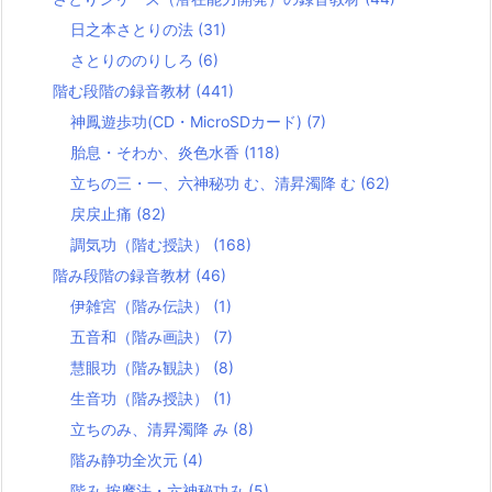
日之本さとりの法
(31)
さとりののりしろ
(6)
階む段階の録音教材
(441)
神鳳遊歩功(CD・MicroSDカード)
(7)
胎息・そわか、炎色水香
(118)
立ちの三・一、六神秘功 む、清昇濁降 む
(62)
戻戻止痛
(82)
調気功（階む授訣）
(168)
階み段階の録音教材
(46)
伊雑宮（階み伝訣）
(1)
五音和（階み画訣）
(7)
慧眼功（階み観訣）
(8)
生音功（階み授訣）
(1)
立ちのみ、清昇濁降 み
(8)
階み静功全次元
(4)
階み 按摩法・六神秘功み
(5)