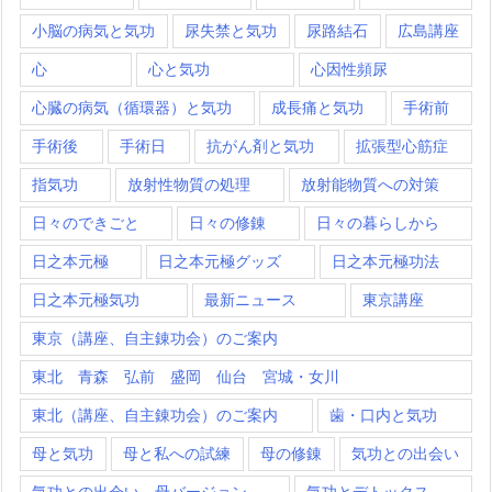
小脳の病気と気功
尿失禁と気功
尿路結石
広島講座
心
心と気功
心因性頻尿
心臓の病気（循環器）と気功
成長痛と気功
手術前
手術後
手術日
抗がん剤と気功
拡張型心筋症
指気功
放射性物質の処理
放射能物質への対策
日々のできごと
日々の修錬
日々の暮らしから
日之本元極
日之本元極グッズ
日之本元極功法
日之本元極気功
最新ニュース
東京講座
東京（講座、自主錬功会）のご案内
東北 青森 弘前 盛岡 仙台 宮城・女川
東北（講座、自主錬功会）のご案内
歯・口内と気功
母と気功
母と私への試練
母の修錬
気功との出会い
気功との出会い 母バージョン
気功とデトックス