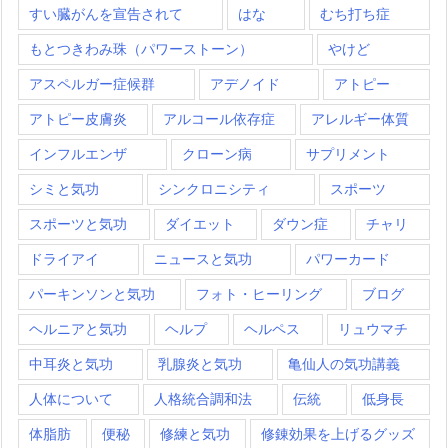
すい臓がんを宣告されて
はな
むち打ち症
もとつきわみ珠（パワーストーン）
やけど
アスペルガー症候群
アデノイド
アトピー
アトピー皮膚炎
アルコール依存症
アレルギー体質
インフルエンザ
クローン病
サプリメント
シミと気功
シンクロニシティ
スポーツ
スポーツと気功
ダイエット
ダウン症
チャリ
ドライアイ
ニュースと気功
パワーカード
パーキンソンと気功
フォト・ヒーリング
ブログ
ヘルニアと気功
ヘルプ
ヘルペス
リュウマチ
中耳炎と気功
乳腺炎と気功
亀仙人の気功講義
人体について
人格統合調和法
伝統
低身長
体脂肪
便秘
修練と気功
修錬効果を上げるグッズ