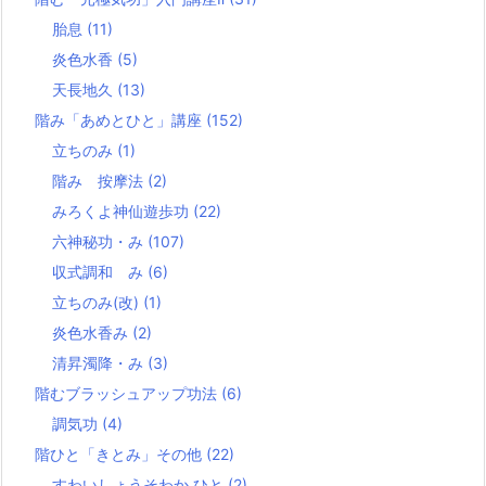
胎息
(11)
炎色水香
(5)
天長地久
(13)
階み「あめとひと」講座
(152)
立ちのみ
(1)
階み 按摩法
(2)
みろくよ神仙遊歩功
(22)
六神秘功・み
(107)
収式調和 み
(6)
立ちのみ(改)
(1)
炎色水香み
(2)
清昇濁降・み
(3)
階むブラッシュアップ功法
(6)
調気功
(4)
階ひと「きとみ」その他
(22)
すわいしょうそわか ひと
(2)