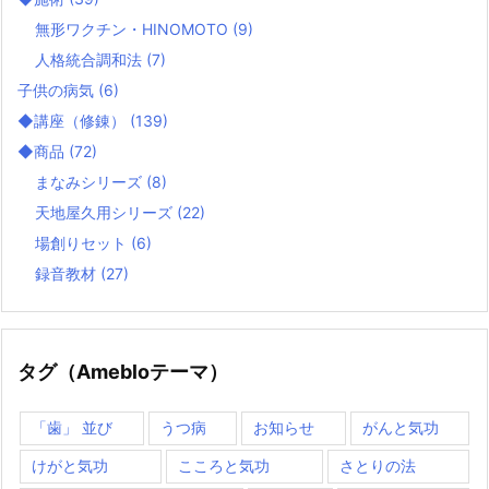
無形ワクチン・HINOMOTO
(9)
人格統合調和法
(7)
子供の病気
(6)
◆講座（修錬）
(139)
◆商品
(72)
まなみシリーズ
(8)
天地屋久用シリーズ
(22)
場創りセット
(6)
録音教材
(27)
タグ（Amebloテーマ）
「歯」 並び
うつ病
お知らせ
がんと気功
けがと気功
こころと気功
さとりの法