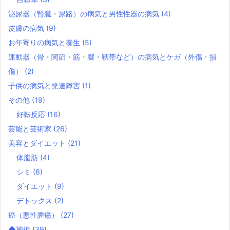
泌尿器（腎臓・尿路）の病気と男性性器の病気
(4)
皮膚の病気
(9)
お年寄りの病気と養生
(5)
運動器（骨・関節・筋・腱・靱帯など）の病気とケガ（外傷・損
傷）
(2)
子供の病気と発達障害
(1)
その他
(19)
好転反応
(16)
芸能と芸術家
(26)
美容とダイエット
(21)
体脂肪
(4)
シミ
(6)
ダイエット
(9)
デトックス
(2)
癌（悪性腫瘍）
(27)
◆施術
(39)