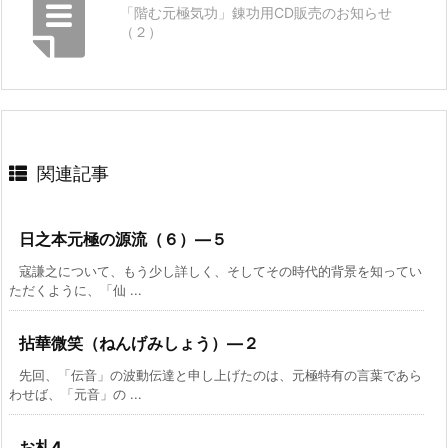
「階む元極気功」錬功用CD販売のお知らせ
（２）
関連記事
日之本元極の源流（６）―５
寇謙之について、もう少し詳しく、そしてその時代的背景を知ってい
ただくように、「仙 ...
拈華微笑（ねんげみしょう）―２
先回、「伝音」の波動伝達と申し上げたのは、元極特有の言葉であら
わせば、「元音」の ...
お札4