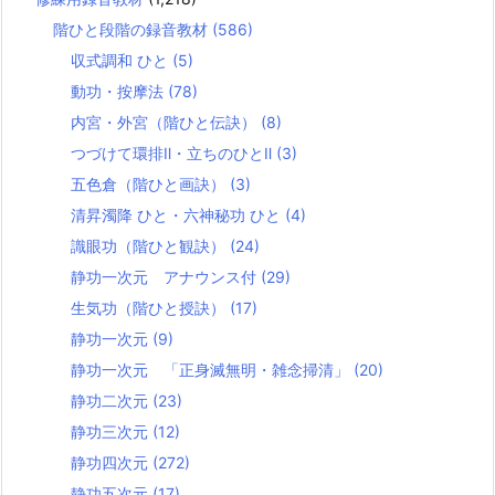
階ひと段階の録音教材
(586)
収式調和 ひと
(5)
動功・按摩法
(78)
内宮・外宮（階ひと伝訣）
(8)
つづけて環排Ⅱ・立ちのひとⅡ
(3)
五色倉（階ひと画訣）
(3)
清昇濁降 ひと・六神秘功 ひと
(4)
識眼功（階ひと観訣）
(24)
静功一次元 アナウンス付
(29)
生気功（階ひと授訣）
(17)
静功一次元
(9)
静功一次元 「正身滅無明・雑念掃清」
(20)
静功二次元
(23)
静功三次元
(12)
静功四次元
(272)
静功五次元
(17)