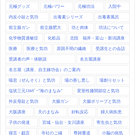
元極グッズ
元極パワー
元極功法
入院中
内反小趾と気功
出毒素シリーズ
出毒素風呂
前立腺ガン
前立腺肥大
功と肉体
功法について
化学物質過敏症
化粧品
北陸 福井・富山・新潟講座
医療
医療と気功
原因不明の繊維
受講生との会話
受講者の声・体験談
名古屋講座
名古屋（講座、自主錬功会）のご案内
喘息（ぜんそく）と気功
場の善し悪し
場創りセット
塩状三元ｴﾈﾙｷﾞｰ”海のまなみ”
変形性膝関節症と気功
外反母趾と気功
大腸ガン
大腸ポリープと気功
大阪講座
天のまなみ
好転反応
婦人病疾患
子供の発達
宮城・仙台・女川講座
寄生虫と気功
寝言・戯言
寺社のご縁
尊師重道
小脳の病気