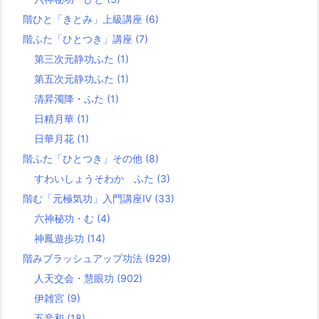
階ひと「きとみ」上級講座
(6)
階ふた「ひとつき」講座
(7)
第三次元静功ふた
(1)
第五次元静功ふた
(1)
清昇濁降・ふた
(1)
日精月華
(1)
日華月花
(1)
階ふた「ひとつき」その他
(8)
すわいしょうそわか ふた
(3)
階む「元極気功」入門講座Ⅳ
(33)
六神秘功・む
(4)
神鳳遊歩功
(14)
階みブラッシュアップ功法
(929)
人天交会・慧眼功
(902)
伊雑宮
(9)
五音和
(18)