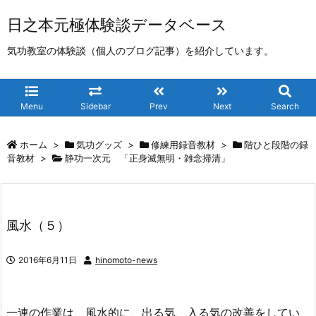
日之本元極体験談データベース
気功教室の体験談（個人のブログ記事）を紹介しています。
Menu
Sidebar
Prev
Next
Search
ホーム
>
気功グッズ
>
修練用録音教材
>
階ひと段階の録
音教材
>
静功一次元 「正身滅無明・雑念掃清」
風水（５）
2016年6月11日
hinomoto-news
一連の作業は、風水的に、出る気、入る気の改善をしてい