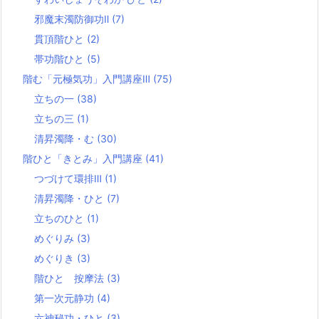
邪魔末濁防御功Ⅱ
(7)
貫頂階ひと
(2)
帯功階ひと
(5)
階む「元極気功」入門講座Ⅲ
(75)
立ちの一
(38)
立ちの三
(1)
清昇濁降・む
(30)
階ひと「きとみ」入門講座
(41)
つづけて環排Ⅲ
(1)
清昇濁降・ひと
(7)
立ちのひと
(1)
めぐりみ
(3)
めぐりき
(3)
階ひと 按摩法
(3)
第一次元静功
(4)
六神秘功・ひと
(3)