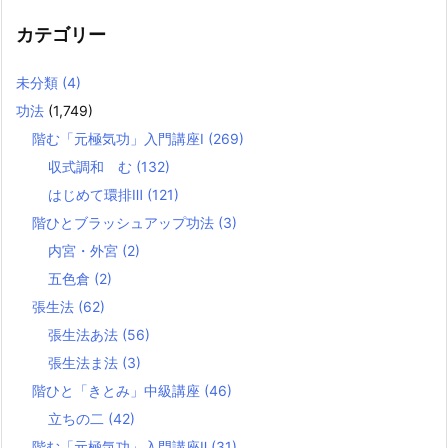
カテゴリー
未分類
(4)
功法
(1,749)
階む「元極気功」入門講座Ⅰ
(269)
収式調和 む
(132)
はじめて環排Ⅲ
(121)
階ひとブラッシュアップ功法
(3)
内宮・外宮
(2)
五色倉
(2)
張生法
(62)
張生法あ法
(56)
張生法ま法
(3)
階ひと「きとみ」中級講座
(46)
立ちの二
(42)
階む「元極気功」入門講座Ⅱ
(31)