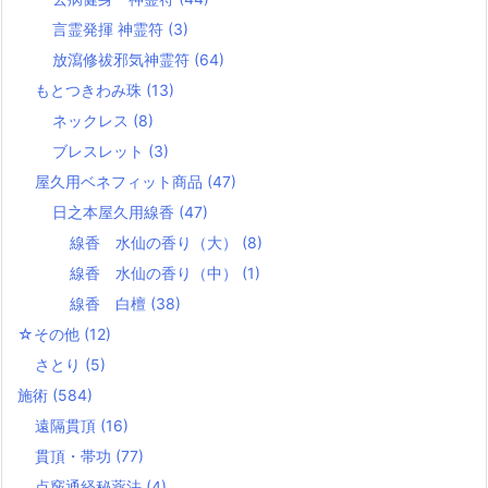
言霊発揮 神霊符
(3)
放瀉修祓邪気神霊符
(64)
もとつきわみ珠
(13)
ネックレス
(8)
ブレスレット
(3)
屋久用ベネフィット商品
(47)
日之本屋久用線香
(47)
線香 水仙の香り（大）
(8)
線香 水仙の香り（中）
(1)
線香 白檀
(38)
☆その他
(12)
さとり
(5)
施術
(584)
遠隔貫頂
(16)
貫頂・帯功
(77)
点竅通経秘薬法
(4)