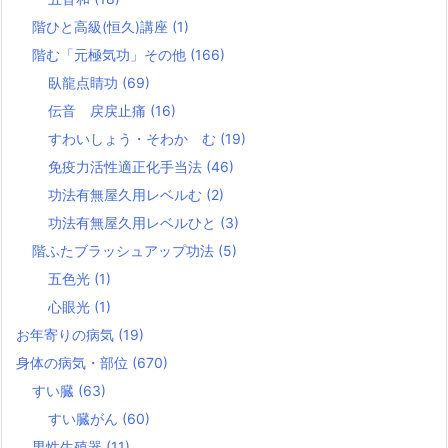
階ひと高級(恒久)講座
(1)
階む「元極気功」その他
(166)
臥龍点睛功
(69)
伝音 戻戻止痛
(16)
すわいしょう・そわか む
(19)
免疫力活性適正化手当法
(46)
功法有無屋久用レベルむ
(2)
功法有無屋久用レベルひと
(3)
階ふたブラッシュアップ功法
(5)
五色光
(1)
心眼光
(1)
お年寄りの病気
(19)
身体の病気・部位
(670)
すい臓
(63)
すい臓がん
(60)
男性生殖器
(11)