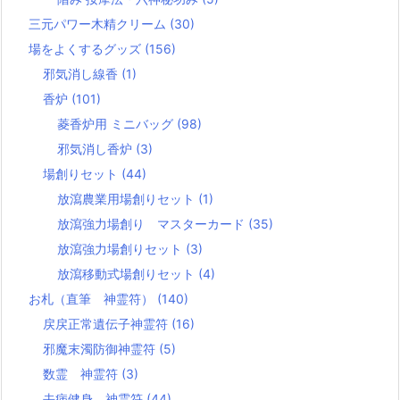
三元パワー木精クリーム
(30)
場をよくするグッズ
(156)
邪気消し線香
(1)
香炉
(101)
菱香炉用 ミニバッグ
(98)
邪気消し香炉
(3)
場創りセット
(44)
放瀉農業用場創りセット
(1)
放瀉強力場創り マスターカード
(35)
放瀉強力場創りセット
(3)
放瀉移動式場創りセット
(4)
お札（直筆 神霊符）
(140)
戻戻正常遺伝子神霊符
(16)
邪魔末濁防御神霊符
(5)
数霊 神霊符
(3)
去病健身 神霊符
(44)