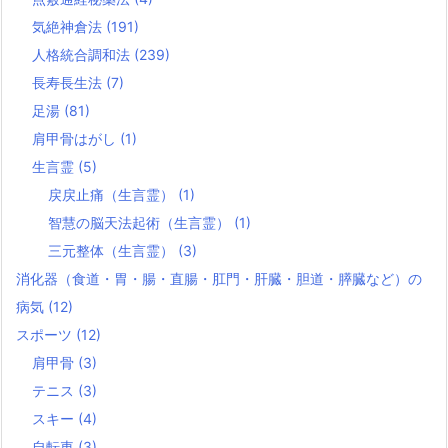
気絶神倉法
(191)
人格統合調和法
(239)
長寿長生法
(7)
足湯
(81)
肩甲骨はがし
(1)
生言霊
(5)
戻戻止痛（生言霊）
(1)
智慧の脳天法起術（生言霊）
(1)
三元整体（生言霊）
(3)
消化器（食道・胃・腸・直腸・肛門・肝臓・胆道・膵臓など）の
病気
(12)
スポーツ
(12)
肩甲骨
(3)
テニス
(3)
スキー
(4)
自転車
(3)