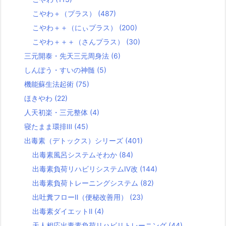
こやわ＋（プラス）
(487)
こやわ＋＋（にぃプラス）
(200)
こやわ＋＋＋（さんプラス）
(30)
三元開泰・先天三元周身法
(6)
しんぽう・すいの神髄
(5)
機能蘇生法起術
(75)
ほきやわ
(22)
人天初楽・三元整体
(4)
寝たまま環排Ⅲ
(45)
出毒素（デトックス）シリーズ
(401)
出毒素風呂システムそわか
(84)
出毒素負荷リハビリシステムⅣ改
(144)
出毒素負荷トレーニングシステム
(82)
出吐糞フローⅡ（便秘改善用）
(23)
出毒素ダイエットⅡ
(4)
天人相応出毒素負荷リハビリトレーニング
(44)